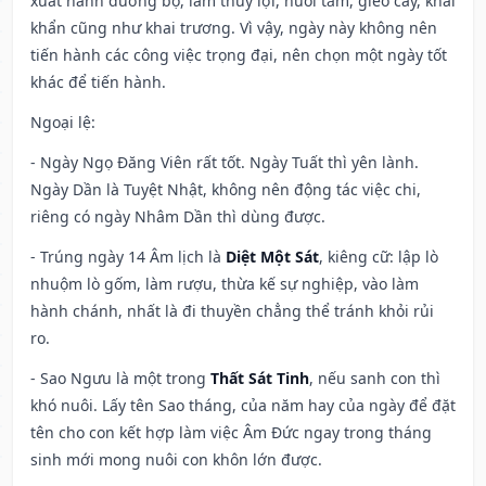
xuất hành đường bộ, làm thủy lợi, nuôi tằm, gieo cấy, khai
khẩn cũng như khai trương. Vì vậy, ngày này không nên
tiến hành các công việc trọng đại, nên chọn một ngày tốt
khác để tiến hành.
Ngoại lệ
:
- Ngày Ngọ Đăng Viên rất tốt. Ngày Tuất thì yên lành.
Ngày Dần là Tuyệt Nhật, không nên động tác việc chi,
riêng có ngày Nhâm Dần thì dùng được.
- Trúng ngày 14 Âm lịch là
Diệt Một Sát
, kiêng cữ: lập lò
nhuộm lò gốm, làm rượu, thừa kế sự nghiệp, vào làm
hành chánh, nhất là đi thuyền chẳng thể tránh khỏi rủi
ro.
- Sao Ngưu là một trong
Thất Sát Tinh
, nếu sanh con thì
khó nuôi. Lấy tên Sao tháng, của năm hay của ngày để đặt
tên cho con kết hợp làm việc Âm Đức ngay trong tháng
sinh mới mong nuôi con khôn lớn được.