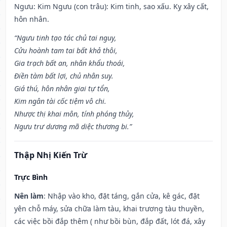
Ngưu: Kim Ngưu (con trâu): Kim tinh, sao xấu. Kỵ xây cất,
hôn nhân.
“Ngưu tinh tạo tác chủ tai nguy,
Cửu hoành tam tai bất khả thôi,
Gia trạch bất an, nhân khẩu thoái,
Điền tàm bất lợi, chủ nhân suy.
Giá thú, hôn nhân giai tự tổn,
Kim ngân tài cốc tiệm vô chi.
Nhược thị khai môn, tính phóng thủy,
Ngưu trư dương mã diệc thương bi.”
Thập Nhị Kiến Trừ
Trực Bình
Nên làm
: Nhập vào kho, đặt táng, gắn cửa, kê gác, đặt
yên chỗ máy, sửa chữa làm tàu, khai trương tàu thuyền,
các việc bồi đắp thêm ( như bồi bùn, đắp đất, lót đá, xây