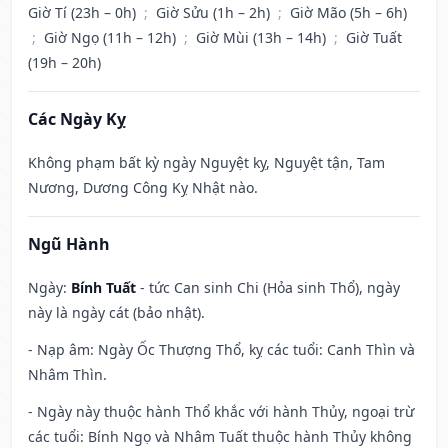
Giờ Tí (23h – 0h)
;
Giờ Sửu (1h – 2h)
;
Giờ Mão (5h – 6h)
;
Giờ Ngọ (11h – 12h)
;
Giờ Mùi (13h – 14h)
;
Giờ Tuất
(19h – 20h)
Các Ngày Kỵ
Không phạm bất kỳ ngày Nguyệt kỵ, Nguyệt tận, Tam
Nương, Dương Công Kỵ Nhật nào.
Ngũ Hành
Ngày:
Bính Tuất
- tức Can sinh Chi (Hỏa sinh Thổ), ngày
này là ngày cát (bảo nhật).
- Nạp âm: Ngày Ốc Thượng Thổ, kỵ các tuổi: Canh Thìn và
Nhâm Thìn.
- Ngày này thuộc hành Thổ khắc với hành Thủy, ngoại trừ
các tuổi: Bính Ngọ và Nhâm Tuất thuộc hành Thủy không