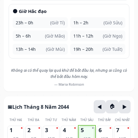
🌑 Giờ Hắc đạo
23h – 0h
(Giờ Tí)
1h – 2h
(Giờ Sửu)
5h – 6h
(Giờ Mão)
11h – 12h
(Giờ Ngọ)
13h – 14h
(Giờ Mùi)
19h – 20h
(Giờ Tuất)
Không ai có thể quay lại quá khứ để bắt đầu lại, nhưng ai cũng có
thể bắt đầu hôm nay.
— Maria Robinson
Lịch Tháng 8 Năm 2044
THỨ HAI
THỨ BA
THỨ TƯ
THỨ NĂM
THỨ SÁU
THỨ BẢY
CHỦ NHẬT
1
2
3
4
5
6
7