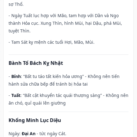
sợ Thổ.
- Ngày Tuất lục hợp với Mão, tam hợp với Dần và Ngọ
thành Hỏa cục. Xung Thìn, hình Mùi, hại Dậu, phá Mùi,
tuyệt Thìn.
- Tam Sát kỵ mệnh các tuổi Hợi, Mão, Mùi.
Bành Tổ Bách Kỵ Nhật
-
Bính
: “Bất tu táo tất kiến hỏa ương” - Không nên tiến
hành sửa chữa bếp để tránh bị hỏa tai
-
Tuất
: “Bất cật khuyển tác quái thượng sàng” - Không nên
ăn chó, quỉ quái lên giường
Khổng Minh Lục Diệu
Ngày:
Đại An
- tức ngày Cát.