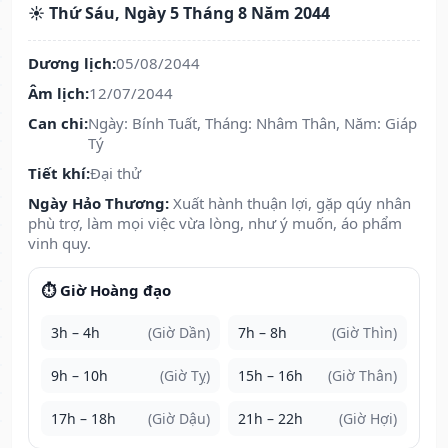
☀️ Thứ Sáu, Ngày 5 Tháng 8 Năm 2044
Dương lịch:
05/08/2044
Âm lịch:
12/07/2044
Can chi:
Ngày: Bính Tuất, Tháng: Nhâm Thân, Năm: Giáp
Tý
Tiết khí:
Đại thử
Ngày Hảo Thương:
Xuất hành thuận lợi, gặp qúy nhân
phù trợ, làm mọi việc vừa lòng, như ý muốn, áo phẩm
vinh quy.
⏱️ Giờ Hoàng đạo
3h – 4h
(Giờ Dần)
7h – 8h
(Giờ Thìn)
9h – 10h
(Giờ Tỵ)
15h – 16h
(Giờ Thân)
17h – 18h
(Giờ Dậu)
21h – 22h
(Giờ Hợi)