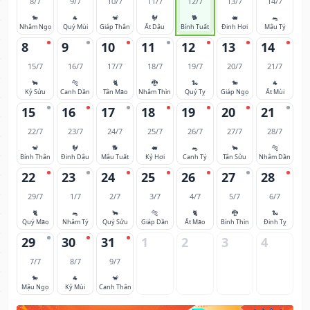
8/7
9/7
10/7
11/7
12/7
13/7
14/7
🐎
🐐
🐒
🐓
🐕
🐖
🐀
Nhâm Ngọ
Quý Mùi
Giáp Thân
Ất Dậu
Bính Tuất
Đinh Hợi
Mậu Tý
8
9
10
11
12
13
14
15/7
16/7
17/7
18/7
19/7
20/7
21/7
🐂
🐅
🐈
🐉
🐍
🐎
🐐
Kỷ Sửu
Canh Dần
Tân Mão
Nhâm Thìn
Quý Tỵ
Giáp Ngọ
Ất Mùi
15
16
17
18
19
20
21
22/7
23/7
24/7
25/7
26/7
27/7
28/7
🐒
🐓
🐕
🐖
🐀
🐂
🐅
Bính Thân
Đinh Dậu
Mậu Tuất
Kỷ Hợi
Canh Tý
Tân Sửu
Nhâm Dần
22
23
24
25
26
27
28
29/7
1/7
2/7
3/7
4/7
5/7
6/7
🐈
🐀
🐂
🐅
🐈
🐉
🐍
Quý Mão
Nhâm Tý
Quý Sửu
Giáp Dần
Ất Mão
Bính Thìn
Đinh Tỵ
29
30
31
1
2
3
4
7/7
8/7
9/7
🐎
🐐
🐒
Mậu Ngọ
Kỷ Mùi
Canh Thân