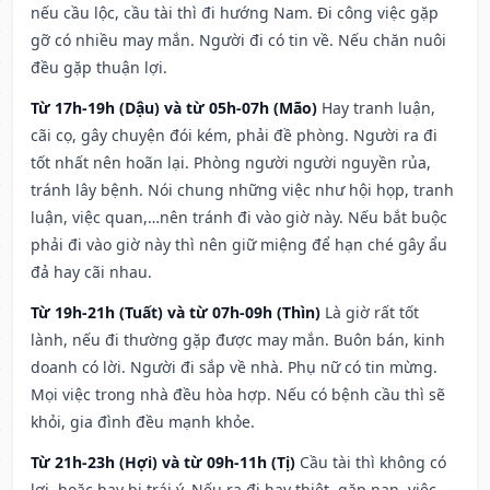
nếu cầu lộc, cầu tài thì đi hướng Nam. Đi công việc gặp
gỡ có nhiều may mắn. Người đi có tin về. Nếu chăn nuôi
đều gặp thuận lợi.
Từ 17h-19h (Dậu) và từ 05h-07h (Mão)
Hay tranh luận,
cãi cọ, gây chuyện đói kém, phải đề phòng. Người ra đi
tốt nhất nên hoãn lại. Phòng người người nguyền rủa,
tránh lây bệnh. Nói chung những việc như hội họp, tranh
luận, việc quan,…nên tránh đi vào giờ này. Nếu bắt buộc
phải đi vào giờ này thì nên giữ miệng để hạn ché gây ẩu
đả hay cãi nhau.
Từ 19h-21h (Tuất) và từ 07h-09h (Thìn)
Là giờ rất tốt
lành, nếu đi thường gặp được may mắn. Buôn bán, kinh
doanh có lời. Người đi sắp về nhà. Phụ nữ có tin mừng.
Mọi việc trong nhà đều hòa hợp. Nếu có bệnh cầu thì sẽ
khỏi, gia đình đều mạnh khỏe.
Từ 21h-23h (Hợi) và từ 09h-11h (Tị)
Cầu tài thì không có
lợi, hoặc hay bị trái ý. Nếu ra đi hay thiệt, gặp nạn, việc