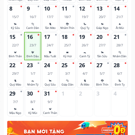
8
9
10
11
12
13
14
15/7
16/7
17/7
18/7
19/7
20/7
21/7
🐂
🐅
🐈
🐉
🐍
🐎
🐐
Kỷ Sửu
Canh Dần
Tân Mão
Nhâm Thìn
Quý Tỵ
Giáp Ngọ
Ất Mùi
15
16
17
18
19
20
21
22/7
23/7
24/7
25/7
26/7
27/7
28/7
🐒
🐓
🐕
🐖
🐀
🐂
🐅
Bính Thân
Đinh Dậu
Mậu Tuất
Kỷ Hợi
Canh Tý
Tân Sửu
Nhâm Dần
22
23
24
25
26
27
28
29/7
1/7
2/7
3/7
4/7
5/7
6/7
🐈
🐀
🐂
🐅
🐈
🐉
🐍
Quý Mão
Nhâm Tý
Quý Sửu
Giáp Dần
Ất Mão
Bính Thìn
Đinh Tỵ
29
30
31
1
2
3
4
7/7
8/7
9/7
🐎
🐐
🐒
Mậu Ngọ
Kỷ Mùi
Canh Thân