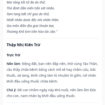
Mai táng tốt tử đa do thử,
Thủ định Dần niên tiện sát nhân.
Tam tang bất chỉ giai do thử,
Nhất nhân dược độc nhị nhân thân.
Gia môn điền địa giai thoán bại,
Thương khố kim tiền hóa tác cần.”
Thập Nhị Kiến Trừ
Trực Trừ
Nên làm
: Động đất, ban nền đắp nền, thờ cúng Táo Thần,
cầu thầy chữa bệnh bằng cách mổ xẻ hay châm cứu, bốc
thuốc, xả tang, khởi công làm lò nhuộm lò gốm, nữ nhân
khởi đầu uống thuốc chữa bệnh.
Chú ý
: Đẻ con nhằm ngày này khó nuôi, nên làm Âm Đức
cho con, nam nhân kỵ khởi đầu uống thuốc.