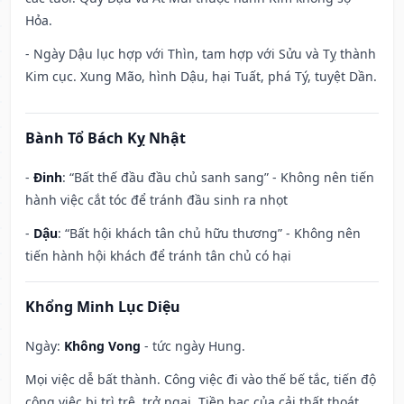
Hỏa.
- Ngày Dậu lục hợp với Thìn, tam hợp với Sửu và Tỵ thành
Kim cục. Xung Mão, hình Dậu, hại Tuất, phá Tý, tuyệt Dần.
Bành Tổ Bách Kỵ Nhật
-
Đinh
: “Bất thế đầu đầu chủ sanh sang” - Không nên tiến
hành việc cắt tóc để tránh đầu sinh ra nhọt
-
Dậu
: “Bất hội khách tân chủ hữu thương” - Không nên
tiến hành hội khách để tránh tân chủ có hại
Khổng Minh Lục Diệu
Ngày:
Không Vong
- tức ngày Hung.
Mọi việc dễ bất thành. Công việc đi vào thế bế tắc, tiến độ
công việc bị trì trệ, trở ngại. Tiền bạc của cải thất thoát,