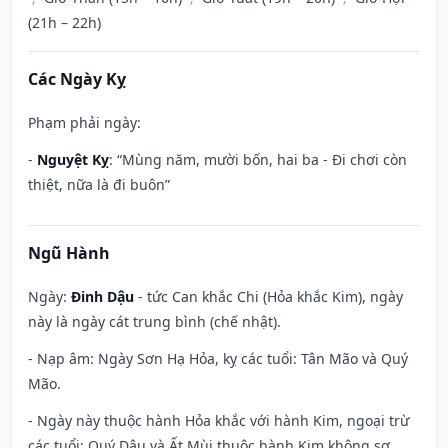
(21h – 22h)
Các Ngày Kỵ
Phạm phải ngày:
-
Nguyệt Kỵ
: “Mùng năm, mười bốn, hai ba - Đi chơi còn
thiệt, nữa là đi buôn”
Ngũ Hành
Ngày:
Đinh Dậu
- tức Can khắc Chi (Hỏa khắc Kim), ngày
này là ngày cát trung bình (chế nhật).
- Nạp âm: Ngày Sơn Hạ Hỏa, kỵ các tuổi: Tân Mão và Quý
Mão.
- Ngày này thuộc hành Hỏa khắc với hành Kim, ngoại trừ
các tuổi: Quý Dậu và Ất Mùi thuộc hành Kim không sợ