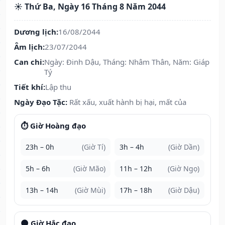
☀️ Thứ Ba, Ngày 16 Tháng 8 Năm 2044
Dương lịch:
16/08/2044
Âm lịch:
23/07/2044
Can chi:
Ngày: Đinh Dậu, Tháng: Nhâm Thân, Năm: Giáp
Tý
Tiết khí:
Lập thu
Ngày Đạo Tặc:
Rất xấu, xuất hành bị hại, mất của
⏱️ Giờ Hoàng đạo
23h – 0h
(Giờ Tí)
3h – 4h
(Giờ Dần)
5h – 6h
(Giờ Mão)
11h – 12h
(Giờ Ngọ)
13h – 14h
(Giờ Mùi)
17h – 18h
(Giờ Dậu)
🌑 Giờ Hắc đạo