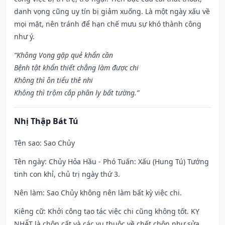
danh vọng cũng uy tín bị giảm xuống. Là một ngày xấu về
mọi mặt, nên tránh để hạn chế mưu sự khó thành công
như ý.
“Không Vong gặp quẻ khẩn cần
Bệnh tật khẩn thiết chẳng làm được chi
Không thì ôn tiểu thê nhi
Không thì trộm cắp phân ly bất tường.”
Nhị Thập Bát Tú
Tên sao
: Sao Chủy
Tên ngày
: Chủy Hỏa Hầu - Phó Tuấn: Xấu (Hung Tú) Tướng
tinh con khỉ, chủ trị ngày thứ 3.
Nên làm
: Sao Chủy không nên làm bất kỳ việc chi.
Kiêng cữ
: Khởi công tạo tác việc chi cũng không tốt. KỴ
NHẤT là chôn cất và các vụ thuộc về chết chôn như sửa