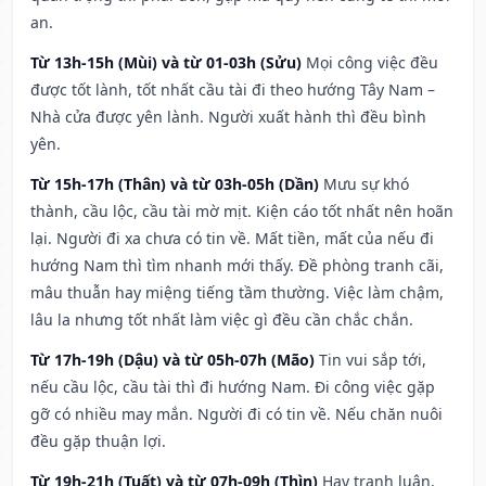
an.
Từ 13h-15h (Mùi) và từ 01-03h (Sửu)
Mọi công việc đều
được tốt lành, tốt nhất cầu tài đi theo hướng Tây Nam –
Nhà cửa được yên lành. Người xuất hành thì đều bình
yên.
Từ 15h-17h (Thân) và từ 03h-05h (Dần)
Mưu sự khó
thành, cầu lộc, cầu tài mờ mịt. Kiện cáo tốt nhất nên hoãn
lại. Người đi xa chưa có tin về. Mất tiền, mất của nếu đi
hướng Nam thì tìm nhanh mới thấy. Đề phòng tranh cãi,
mâu thuẫn hay miệng tiếng tầm thường. Việc làm chậm,
lâu la nhưng tốt nhất làm việc gì đều cần chắc chắn.
Từ 17h-19h (Dậu) và từ 05h-07h (Mão)
Tin vui sắp tới,
nếu cầu lộc, cầu tài thì đi hướng Nam. Đi công việc gặp
gỡ có nhiều may mắn. Người đi có tin về. Nếu chăn nuôi
đều gặp thuận lợi.
Từ 19h-21h (Tuất) và từ 07h-09h (Thìn)
Hay tranh luận,