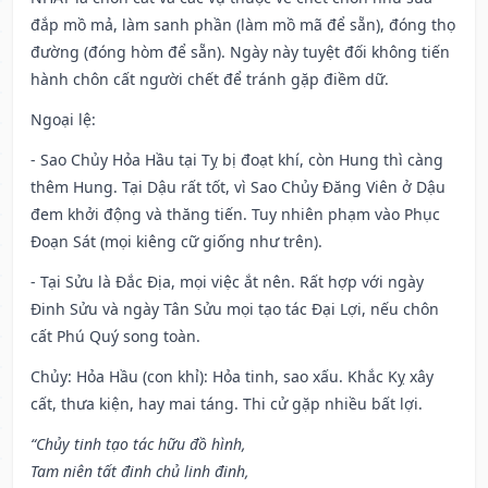
đắp mồ mả, làm sanh phần (làm mồ mã để sẵn), đóng thọ
đường (đóng hòm để sẵn). Ngày này tuyệt đối không tiến
hành chôn cất người chết để tránh gặp điềm dữ.
Ngoại lệ
:
- Sao Chủy Hỏa Hầu tại Tỵ bị đoạt khí, còn Hung thì càng
thêm Hung. Tại Dậu rất tốt, vì Sao Chủy Đăng Viên ở Dậu
đem khởi động và thăng tiến. Tuy nhiên phạm vào Phục
Đoạn Sát (mọi kiêng cữ giống như trên).
- Tại Sửu là Đắc Địa, mọi việc ắt nên. Rất hợp với ngày
Đinh Sửu và ngày Tân Sửu mọi tạo tác Đại Lợi, nếu chôn
cất Phú Quý song toàn.
Chủy: Hỏa Hầu (con khỉ): Hỏa tinh, sao xấu. Khắc Kỵ xây
cất, thưa kiện, hay mai táng. Thi cử gặp nhiều bất lợi.
“Chủy tinh tạo tác hữu đồ hình,
Tam niên tất đinh chủ linh đinh,