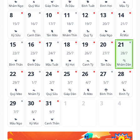
🐎
🐐
🐒
🐓
🐕
🐖
🐀
Nhâm Ngọ
Quý Mùi
Giáp Thân
Ất Dậu
Bính Tuất
Đinh Hợi
Mậu Tý
8
9
10
11
12
13
14
15/7
16/7
17/7
18/7
19/7
20/7
21/7
🐂
🐅
🐈
🐉
🐍
🐎
🐐
Kỷ Sửu
Canh Dần
Tân Mão
Nhâm Thìn
Quý Tỵ
Giáp Ngọ
Ất Mùi
15
16
17
18
19
20
21
22/7
23/7
24/7
25/7
26/7
27/7
28/7
🐒
🐓
🐕
🐖
🐀
🐂
🐅
Bính Thân
Đinh Dậu
Mậu Tuất
Kỷ Hợi
Canh Tý
Tân Sửu
Nhâm Dần
22
23
24
25
26
27
28
29/7
1/7
2/7
3/7
4/7
5/7
6/7
🐈
🐀
🐂
🐅
🐈
🐉
🐍
Quý Mão
Nhâm Tý
Quý Sửu
Giáp Dần
Ất Mão
Bính Thìn
Đinh Tỵ
29
30
31
1
2
3
4
7/7
8/7
9/7
🐎
🐐
🐒
Mậu Ngọ
Kỷ Mùi
Canh Thân