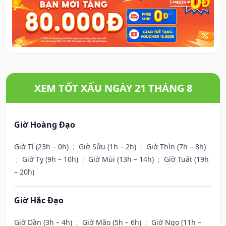
XEM TỐT XẤU NGÀY 21 THÁNG 8
Giờ Hoàng Đạo
Giờ Tí (23h – 0h)
;
Giờ Sửu (1h – 2h)
;
Giờ Thìn (7h – 8h)
;
Giờ Tỵ (9h – 10h)
;
Giờ Mùi (13h – 14h)
;
Giờ Tuất (19h
– 20h)
Giờ Hắc Đạo
Giờ Dần (3h – 4h)
;
Giờ Mão (5h – 6h)
;
Giờ Ngọ (11h –