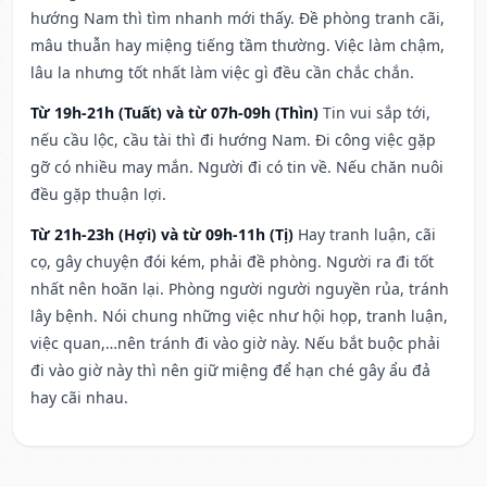
hướng Nam thì tìm nhanh mới thấy. Đề phòng tranh cãi,
mâu thuẫn hay miệng tiếng tầm thường. Việc làm chậm,
lâu la nhưng tốt nhất làm việc gì đều cần chắc chắn.
Từ 19h-21h (Tuất) và từ 07h-09h (Thìn)
Tin vui sắp tới,
nếu cầu lộc, cầu tài thì đi hướng Nam. Đi công việc gặp
gỡ có nhiều may mắn. Người đi có tin về. Nếu chăn nuôi
đều gặp thuận lợi.
Từ 21h-23h (Hợi) và từ 09h-11h (Tị)
Hay tranh luận, cãi
cọ, gây chuyện đói kém, phải đề phòng. Người ra đi tốt
nhất nên hoãn lại. Phòng người người nguyền rủa, tránh
lây bệnh. Nói chung những việc như hội họp, tranh luận,
việc quan,…nên tránh đi vào giờ này. Nếu bắt buộc phải
đi vào giờ này thì nên giữ miệng để hạn ché gây ẩu đả
hay cãi nhau.