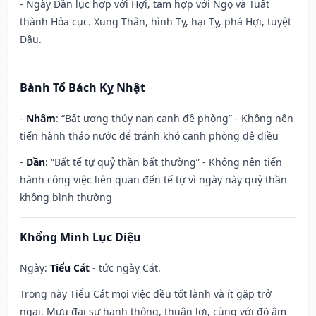
- Ngày Dần lục hợp với Hợi, tam hợp với Ngọ và Tuất
thành Hỏa cục. Xung Thân, hình Tỵ, hại Tỵ, phá Hợi, tuyệt
Dậu.
Bành Tổ Bách Kỵ Nhật
-
Nhâm
: “Bất ương thủy nan canh đê phòng” - Không nên
tiến hành tháo nước để tránh khó canh phòng đê điều
-
Dần
: “Bất tế tự quỷ thần bất thường” - Không nên tiến
hành công việc liên quan đến tế tự vì ngày này quỷ thần
không bình thường
Khổng Minh Lục Diệu
Ngày:
Tiểu Cát
- tức ngày Cát.
Trong này Tiểu Cát mọi việc đều tốt lành và ít gặp trở
ngại. Mưu đại sự hanh thông, thuận lợi, cùng với đó âm