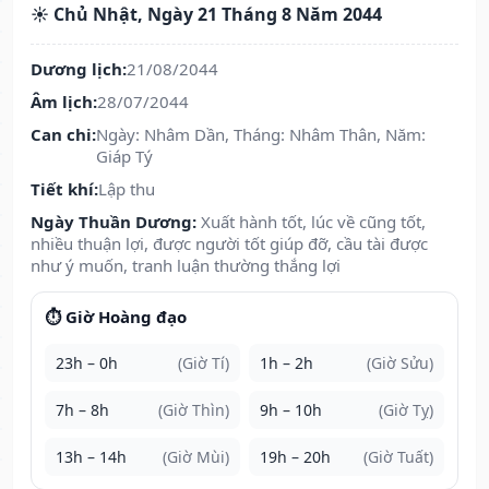
☀️ Chủ Nhật, Ngày 21 Tháng 8 Năm 2044
Dương lịch:
21/08/2044
Âm lịch:
28/07/2044
Can chi:
Ngày: Nhâm Dần, Tháng: Nhâm Thân, Năm:
Giáp Tý
Tiết khí:
Lập thu
Ngày Thuần Dương:
Xuất hành tốt, lúc về cũng tốt,
nhiều thuận lợi, được người tốt giúp đỡ, cầu tài được
như ý muốn, tranh luận thường thắng lợi
⏱️ Giờ Hoàng đạo
23h – 0h
(Giờ Tí)
1h – 2h
(Giờ Sửu)
7h – 8h
(Giờ Thìn)
9h – 10h
(Giờ Tỵ)
13h – 14h
(Giờ Mùi)
19h – 20h
(Giờ Tuất)