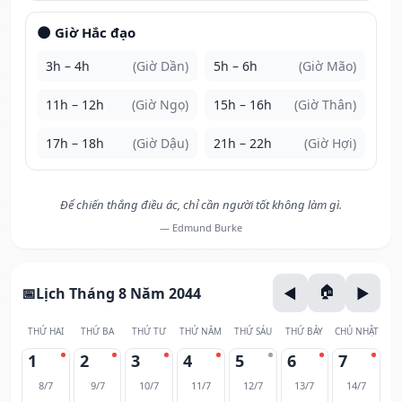
🌑 Giờ Hắc đạo
3h – 4h
(Giờ Dần)
5h – 6h
(Giờ Mão)
11h – 12h
(Giờ Ngọ)
15h – 16h
(Giờ Thân)
17h – 18h
(Giờ Dậu)
21h – 22h
(Giờ Hợi)
Để chiến thắng điều ác, chỉ cần người tốt không làm gì.
— Edmund Burke
Lịch Tháng 8 Năm 2044
THỨ HAI
THỨ BA
THỨ TƯ
THỨ NĂM
THỨ SÁU
THỨ BẢY
CHỦ NHẬT
1
2
3
4
5
6
7
8/7
9/7
10/7
11/7
12/7
13/7
14/7