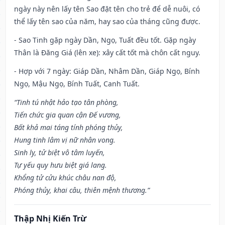
ngày này nên lấy tên Sao đặt tên cho trẻ để dễ nuôi, có
thể lấy tên sao của năm, hay sao của tháng cũng được.
- Sao Tinh gặp ngày Dần, Ngọ, Tuất đều tốt. Gặp ngày
Thân là Đăng Giá (lên xe): xây cất tốt mà chôn cất nguy.
- Hợp với 7 ngày: Giáp Dần, Nhâm Dần, Giáp Ngọ, Bính
Ngọ, Mậu Ngọ, Bính Tuất, Canh Tuất.
“Tinh tú nhật hảo tạo tân phòng,
Tiến chức gia quan cận Đế vương,
Bất khả mai táng tính phóng thủy,
Hung tinh lâm vị nữ nhân vong.
Sinh ly, tử biệt vô tâm luyến,
Tự yếu quy hưu biệt giá lang.
Khổng tử cửu khúc châu nan độ,
Phóng thủy, khai câu, thiên mệnh thương.”
Thập Nhị Kiến Trừ