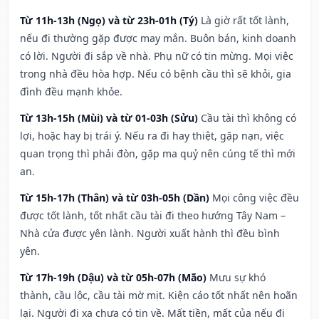
Từ 11h-13h (Ngọ) và từ 23h-01h (Tý)
Là giờ rất tốt lành,
nếu đi thường gặp được may mắn. Buôn bán, kinh doanh
có lời. Người đi sắp về nhà. Phụ nữ có tin mừng. Mọi việc
trong nhà đều hòa hợp. Nếu có bệnh cầu thì sẽ khỏi, gia
đình đều mạnh khỏe.
Từ 13h-15h (Mùi) và từ 01-03h (Sửu)
Cầu tài thì không có
lợi, hoặc hay bị trái ý. Nếu ra đi hay thiệt, gặp nạn, việc
quan trọng thì phải đòn, gặp ma quỷ nên cúng tế thì mới
an.
Từ 15h-17h (Thân) và từ 03h-05h (Dần)
Mọi công việc đều
được tốt lành, tốt nhất cầu tài đi theo hướng Tây Nam –
Nhà cửa được yên lành. Người xuất hành thì đều bình
yên.
Từ 17h-19h (Dậu) và từ 05h-07h (Mão)
Mưu sự khó
thành, cầu lộc, cầu tài mờ mịt. Kiện cáo tốt nhất nên hoãn
lại. Người đi xa chưa có tin về. Mất tiền, mất của nếu đi