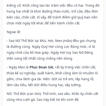
Kiêng cữ
: Khởi công tạo tác trăm việc đều có hại. Trong đó
hung hại nhất là khơi đường tháo nước, trổ cửa, đầu đơn
kiện cáo, chôn cất. Vì vậy, để tránh điềm giữ quý bạn nên
chọn một ngày tốt khác để tiến hành chôn cất.
Ngoại lệ
:
- Sao Nữ Thổ Bức tại Mùi, Hợi, Mẹo (mão) đều gọi chung
là đường cùng. Ngày Quý Hợi cùng cực đúng mức, vì là
ngày chót của 60 Hoa giáp. Ngày Hợi tuy Sao Nữ Đăng
Viên song tốt nhất cũng chẳng nên dùng.
- Ngày Mẹo là
Phục Đoạn Sát
, rất kỵ trong việc chôn cất,
thừa kế sự nghiệp, xuất hành, khởi công làm lò nhuộm lò
gốm, chia lãnh gia tài. Nên: dứt vú trẻ em, lấp hang lỗ,
làm cầu tiêu, kết dứt điều hung hại, xây tường.
Nữ: Thổ Bức (con dơi): Thổ tinh, sao xấu. Khắc kỵ chôn cất
cũng như cưới gả. Sao này bất lợi khi sinh đẻ.