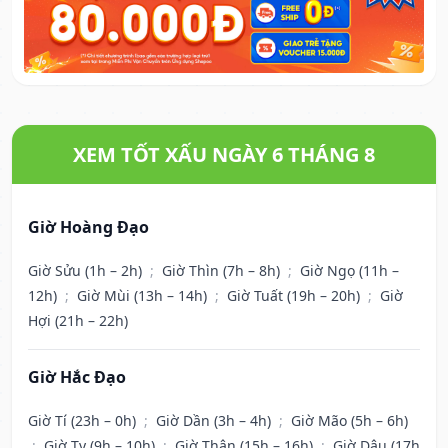
XEM TỐT XẤU NGÀY 6 THÁNG 8
Giờ Hoàng Đạo
Giờ Sửu (1h – 2h)
;
Giờ Thìn (7h – 8h)
;
Giờ Ngọ (11h –
12h)
;
Giờ Mùi (13h – 14h)
;
Giờ Tuất (19h – 20h)
;
Giờ
Hợi (21h – 22h)
Giờ Hắc Đạo
Giờ Tí (23h – 0h)
;
Giờ Dần (3h – 4h)
;
Giờ Mão (5h – 6h)
;
Giờ Tỵ (9h – 10h)
;
Giờ Thân (15h – 16h)
;
Giờ Dậu (17h