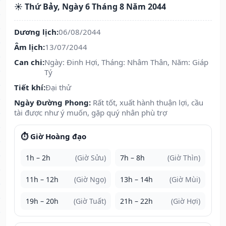
☀️ Thứ Bảy, Ngày 6 Tháng 8 Năm 2044
Dương lịch:
06/08/2044
Âm lịch:
13/07/2044
Can chi:
Ngày: Đinh Hợi, Tháng: Nhâm Thân, Năm: Giáp
Tý
Tiết khí:
Đại thử
Ngày Đường Phong:
Rất tốt, xuất hành thuận lợi, cầu
tài được như ý muốn, gặp quý nhân phù trợ
⏱️ Giờ Hoàng đạo
1h – 2h
(Giờ Sửu)
7h – 8h
(Giờ Thìn)
11h – 12h
(Giờ Ngọ)
13h – 14h
(Giờ Mùi)
19h – 20h
(Giờ Tuất)
21h – 22h
(Giờ Hợi)