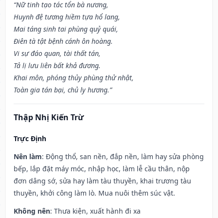
“Nữ tinh tạo tác tổn bà nương,
Huynh đệ tương hiềm tựa hổ lang,
Mai táng sinh tai phùng quỷ quái,
Điên tà tật bệnh cánh ôn hoàng.
Vi sự đáo quan, tài thất tán,
Tả lị lưu liên bất khả đương.
Khai môn, phóng thủy phùng thử nhật,
Toàn gia tán bại, chủ ly hương.”
Thập Nhị Kiến Trừ
Trực Định
Nên làm
: Động thổ, san nền, đắp nền, làm hay sửa phòng
bếp, lắp đặt máy móc, nhập học, làm lễ cầu thân, nộp
đơn dâng sớ, sửa hay làm tàu thuyền, khai trương tàu
thuyền, khởi công làm lò. Mua nuôi thêm súc vật.
Không nên
: Thưa kiện, xuất hành đi xa