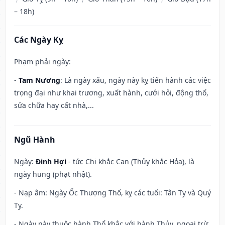
– 18h)
Các Ngày Kỵ
Phạm phải ngày:
-
Tam Nương
: Là ngày xấu, ngày này kỵ tiến hành các việc
trọng đại như khai trương, xuất hành, cưới hỏi, động thổ,
sửa chữa hay cất nhà,...
Ngũ Hành
Ngày:
Đinh Hợi
- tức Chi khắc Can (Thủy khắc Hỏa), là
ngày hung (phạt nhật).
- Nạp âm: Ngày Ốc Thượng Thổ, kỵ các tuổi: Tân Tỵ và Quý
Tỵ.
- Ngày này thuộc hành Thổ khắc với hành Thủy, ngoại trừ