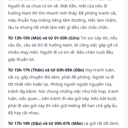
Người đi xa chưa có tin về. Mất tiền, mất của nếu đi
hướng Nam thì tìm nhanh mới thấy. Đề phòng tranh cãi,
mâu thuẫn hay miệng tiếng tầm thường. Việc làm chậm,
lâu la nhưng tốt nhất làm việc gì đều cần chắc chắn.
Từ 13h-15h (Mùi) và từ 01-03h (Sửu)
Tin vui sắp tới, nếu
cầu lộc, cầu tài thì đi hướng Nam. Đi công việc gặp gỡ có
nhiều may mắn. Người đi có tin về. Nếu chăn nuôi đều
gặp thuận lợi.
Từ 15h-17h (Thân) và từ 03h-05h (Dần)
Hay tranh luận,
cãi cọ, gây chuyện đói kém, phải đề phòng. Người ra đi
tốt nhất nên hoãn lại. Phòng người người nguyền rủa,
tránh lây bệnh. Nói chung những việc như hội họp, tranh
luận, việc quan,…nên tránh đi vào giờ này. Nếu bắt buộc
phải đi vào giờ này thì nên giữ miệng để hạn ché gây ẩu
đả hay cãi nhau.
Từ 17h-19h (Dậu) và từ 05h-07h (Mão)
Là giờ rất tốt lành,