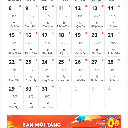
8
9
10
11
12
13
14
15/7
16/7
17/7
18/7
19/7
20/7
21/7
🐂
🐅
🐈
🐉
🐍
🐎
🐐
Kỷ Sửu
Canh Dần
Tân Mão
Nhâm Thìn
Quý Tỵ
Giáp Ngọ
Ất Mùi
15
16
17
18
19
20
21
22/7
23/7
24/7
25/7
26/7
27/7
28/7
🐒
🐓
🐕
🐖
🐀
🐂
🐅
Bính Thân
Đinh Dậu
Mậu Tuất
Kỷ Hợi
Canh Tý
Tân Sửu
Nhâm Dần
22
23
24
25
26
27
28
29/7
1/7
2/7
3/7
4/7
5/7
6/7
🐈
🐀
🐂
🐅
🐈
🐉
🐍
Quý Mão
Nhâm Tý
Quý Sửu
Giáp Dần
Ất Mão
Bính Thìn
Đinh Tỵ
29
30
31
1
2
3
4
7/7
8/7
9/7
🐎
🐐
🐒
Mậu Ngọ
Kỷ Mùi
Canh Thân