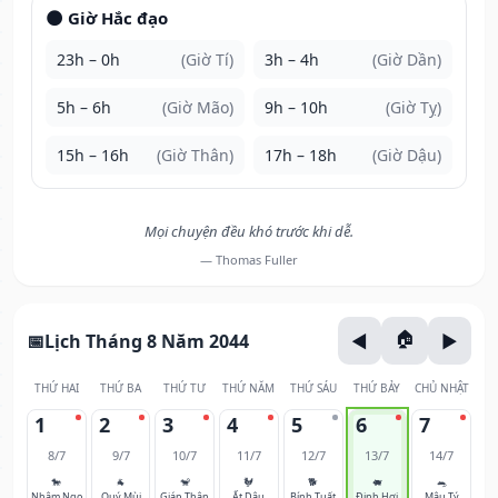
🌑 Giờ Hắc đạo
23h – 0h
(Giờ Tí)
3h – 4h
(Giờ Dần)
5h – 6h
(Giờ Mão)
9h – 10h
(Giờ Tỵ)
15h – 16h
(Giờ Thân)
17h – 18h
(Giờ Dậu)
Mọi chuyện đều khó trước khi dễ.
— Thomas Fuller
Lịch Tháng 8 Năm 2044
THỨ HAI
THỨ BA
THỨ TƯ
THỨ NĂM
THỨ SÁU
THỨ BẢY
CHỦ NHẬT
1
2
3
4
5
6
7
8/7
9/7
10/7
11/7
12/7
13/7
14/7
🐎
🐐
🐒
🐓
🐕
🐖
🐀
Nhâm Ngọ
Quý Mùi
Giáp Thân
Ất Dậu
Bính Tuất
Đinh Hợi
Mậu Tý