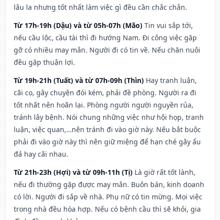
lâu la nhưng tốt nhất làm việc gì đều cần chắc chắn.
Từ 17h-19h (Dậu) và từ 05h-07h (Mão)
Tin vui sắp tới,
nếu cầu lộc, cầu tài thì đi hướng Nam. Đi công việc gặp
gỡ có nhiều may mắn. Người đi có tin về. Nếu chăn nuôi
đều gặp thuận lợi.
Từ 19h-21h (Tuất) và từ 07h-09h (Thìn)
Hay tranh luận,
cãi cọ, gây chuyện đói kém, phải đề phòng. Người ra đi
tốt nhất nên hoãn lại. Phòng người người nguyền rủa,
tránh lây bệnh. Nói chung những việc như hội họp, tranh
luận, việc quan,…nên tránh đi vào giờ này. Nếu bắt buộc
phải đi vào giờ này thì nên giữ miệng để hạn ché gây ẩu
đả hay cãi nhau.
Từ 21h-23h (Hợi) và từ 09h-11h (Tị)
Là giờ rất tốt lành,
nếu đi thường gặp được may mắn. Buôn bán, kinh doanh
có lời. Người đi sắp về nhà. Phụ nữ có tin mừng. Mọi việc
trong nhà đều hòa hợp. Nếu có bệnh cầu thì sẽ khỏi, gia