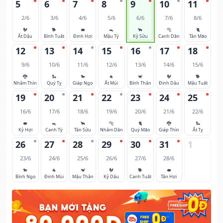
5
6
7
8
9
10
11
2/6
3/6
4/6
5/6
6/6
7/6
8/6
🐓
🐕
🐖
🐀
🐂
🐅
🐈
Ất Dậu
Bính Tuất
Đinh Hợi
Mậu Tý
Kỷ Sửu
Canh Dần
Tân Mão
12
13
14
15
16
17
18
9/6
10/6
11/6
12/6
13/6
14/6
15/6
🐉
🐍
🐎
🐐
🐒
🐓
🐕
Nhâm Thìn
Quý Tỵ
Giáp Ngọ
Ất Mùi
Bính Thân
Đinh Dậu
Mậu Tuất
19
20
21
22
23
24
25
16/6
17/6
18/6
19/6
20/6
21/6
22/6
🐖
🐀
🐂
🐅
🐈
🐉
🐍
Kỷ Hợi
Canh Tý
Tân Sửu
Nhâm Dần
Quý Mão
Giáp Thìn
Ất Tỵ
26
27
28
29
30
31
1
23/6
24/6
25/6
26/6
27/6
28/6
🐎
🐐
🐒
🐓
🐕
🐖
Bính Ngọ
Đinh Mùi
Mậu Thân
Kỷ Dậu
Canh Tuất
Tân Hợi