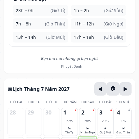
23h – 0h
(Giờ Tí)
1h – 2h
(Giờ Sửu)
7h – 8h
(Giờ Thìn)
11h – 12h
(Giờ Ngọ)
13h – 14h
(Giờ Mùi)
17h – 18h
(Giờ Dậu)
Bạn thu hút những gì bạn nghĩ.
— Khuyết Danh
Lịch Tháng 7 Năm 2027
THỨ HAI
THỨ BA
THỨ TƯ
THỨ NĂM
THỨ SÁU
THỨ BẢY
CHỦ NHẬT
28
29
30
1
2
3
4
27/5
28/5
29/5
1/6
🐍
🐎
🐐
🐒
Tân Tỵ
Nhâm Ngọ
Quý Mùi
Giáp Thân