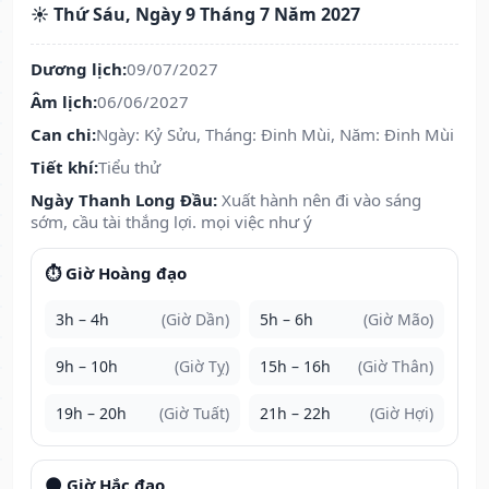
☀️ Thứ Sáu, Ngày 9 Tháng 7 Năm 2027
Dương lịch:
09/07/2027
Âm lịch:
06/06/2027
Can chi:
Ngày: Kỷ Sửu, Tháng: Đinh Mùi, Năm: Đinh Mùi
Tiết khí:
Tiểu thử
Ngày Thanh Long Đầu:
Xuất hành nên đi vào sáng
sớm, cầu tài thắng lợi. mọi việc như ý
⏱️ Giờ Hoàng đạo
3h – 4h
(Giờ Dần)
5h – 6h
(Giờ Mão)
9h – 10h
(Giờ Tỵ)
15h – 16h
(Giờ Thân)
19h – 20h
(Giờ Tuất)
21h – 22h
(Giờ Hợi)
🌑 Giờ Hắc đạo