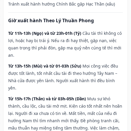
Tránh xuất hành hướng Chính Bắc gặp Hạc Thần (xấu)
Giờ xuất hành Theo Lý Thuần Phong
Từ 11h-13h (Ngọ) và từ 23h-01h (Tý)
Cầu tài thì không có
lợi, hoặc hay bị trái ý. Nếu ra đi hay thiệt, gặp nạn, việc
quan trọng thì phải đòn, gặp ma quỷ nên cúng tế thì mới
an.
Từ 13h-15h (Mùi) và từ 01-03h (Sửu)
Mọi công việc đều
được tốt lành, tốt nhất cầu tài đi theo hướng Tây Nam –
Nhà cửa được yên lành. Người xuất hành thì đều bình
yên.
Từ 15h-17h (Thân) và từ 03h-05h (Dần)
Mưu sự khó
thành, cầu lộc, cầu tài mờ mịt. Kiện cáo tốt nhất nên hoãn
lại. Người đi xa chưa có tin về. Mất tiền, mất của nếu đi
hướng Nam thì tìm nhanh mới thấy. Đề phòng tranh cãi,
mâu thuẫn hay miệng tiếng tầm thường. Việc làm chậm,