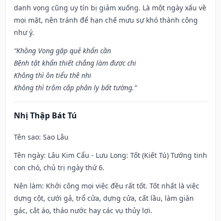
danh vọng cũng uy tín bị giảm xuống. Là một ngày xấu về
mọi mặt, nên tránh để hạn chế mưu sự khó thành công
như ý.
“Không Vong gặp quẻ khẩn cần
Bệnh tật khẩn thiết chẳng làm được chi
Không thì ôn tiểu thê nhi
Không thì trộm cắp phân ly bất tường.”
Nhị Thập Bát Tú
Tên sao
: Sao Lâu
Tên ngày
: Lâu Kim Cẩu - Lưu Long: Tốt (Kiết Tú) Tướng tinh
con chó, chủ trị ngày thứ 6.
Nên làm
: Khởi công mọi việc đều rất tốt. Tốt nhất là việc
dựng cột, cưới gả, trổ cửa, dựng cửa, cất lầu, làm giàn
gác, cắt áo, tháo nước hay các vụ thủy lợi.