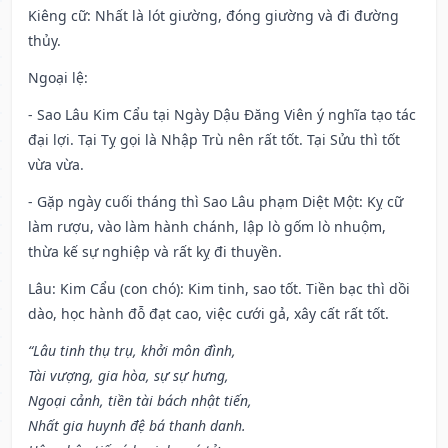
Kiêng cữ
: Nhất là lót giường, đóng giường và đi đường
thủy.
Ngoại lệ
:
- Sao Lâu Kim Cẩu tại Ngày Dậu Đăng Viên ý nghĩa tạo tác
đại lợi. Tại Tỵ gọi là Nhập Trù nên rất tốt. Tại Sửu thì tốt
vừa vừa.
- Gặp ngày cuối tháng thì Sao Lâu phạm Diệt Một: Kỵ cữ
làm rượu, vào làm hành chánh, lập lò gốm lò nhuộm,
thừa kế sự nghiệp và rất kỵ đi thuyền.
Lâu: Kim Cẩu (con chó): Kim tinh, sao tốt. Tiền bạc thì dồi
dào, học hành đỗ đạt cao, việc cưới gả, xây cất rất tốt.
“Lâu tinh thụ trụ, khởi môn đình,
Tài vượng, gia hòa, sự sự hưng,
Ngoại cảnh, tiền tài bách nhật tiến,
Nhất gia huynh đệ bá thanh danh.