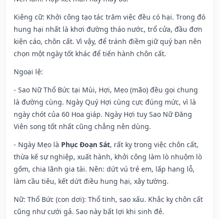
Kiêng cữ
: Khởi công tạo tác trăm việc đều có hại. Trong đó
hung hại nhất là khơi đường tháo nước, trổ cửa, đầu đơn
kiện cáo, chôn cất. Vì vậy, để tránh điềm giữ quý bạn nên
chọn một ngày tốt khác để tiến hành chôn cất.
Ngoại lệ
:
- Sao Nữ Thổ Bức tại Mùi, Hợi, Mẹo (mão) đều gọi chung
là đường cùng. Ngày Quý Hợi cùng cực đúng mức, vì là
ngày chót của 60 Hoa giáp. Ngày Hợi tuy Sao Nữ Đăng
Viên song tốt nhất cũng chẳng nên dùng.
- Ngày Mẹo là
Phục Đoạn Sát
, rất kỵ trong việc chôn cất,
thừa kế sự nghiệp, xuất hành, khởi công làm lò nhuộm lò
gốm, chia lãnh gia tài. Nên: dứt vú trẻ em, lấp hang lỗ,
làm cầu tiêu, kết dứt điều hung hại, xây tường.
Nữ: Thổ Bức (con dơi): Thổ tinh, sao xấu. Khắc kỵ chôn cất
cũng như cưới gả. Sao này bất lợi khi sinh đẻ.