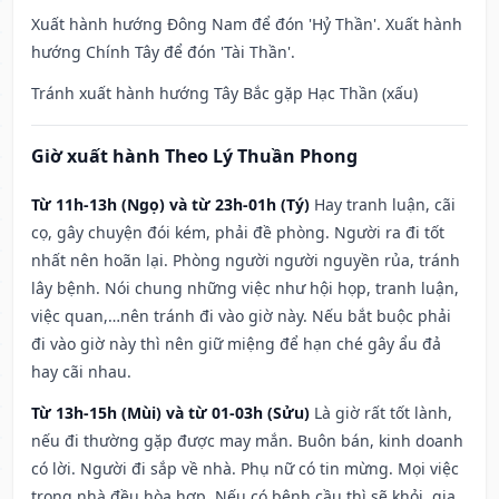
Xuất hành hướng Đông Nam để đón 'Hỷ Thần'. Xuất hành
hướng Chính Tây để đón 'Tài Thần'.
Tránh xuất hành hướng Tây Bắc gặp Hạc Thần (xấu)
Giờ xuất hành Theo Lý Thuần Phong
Từ 11h-13h (Ngọ) và từ 23h-01h (Tý)
Hay tranh luận, cãi
cọ, gây chuyện đói kém, phải đề phòng. Người ra đi tốt
nhất nên hoãn lại. Phòng người người nguyền rủa, tránh
lây bệnh. Nói chung những việc như hội họp, tranh luận,
việc quan,…nên tránh đi vào giờ này. Nếu bắt buộc phải
đi vào giờ này thì nên giữ miệng để hạn ché gây ẩu đả
hay cãi nhau.
Từ 13h-15h (Mùi) và từ 01-03h (Sửu)
Là giờ rất tốt lành,
nếu đi thường gặp được may mắn. Buôn bán, kinh doanh
có lời. Người đi sắp về nhà. Phụ nữ có tin mừng. Mọi việc
trong nhà đều hòa hợp. Nếu có bệnh cầu thì sẽ khỏi, gia