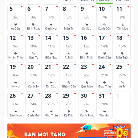
5
6
7
8
9
10
11
2/6
3/6
4/6
5/6
6/6
7/6
8/6
🐓
🐕
🐖
🐀
🐂
🐅
🐈
Ất Dậu
Bính Tuất
Đinh Hợi
Mậu Tý
Kỷ Sửu
Canh Dần
Tân Mão
12
13
14
15
16
17
18
9/6
10/6
11/6
12/6
13/6
14/6
15/6
🐉
🐍
🐎
🐐
🐒
🐓
🐕
Nhâm Thìn
Quý Tỵ
Giáp Ngọ
Ất Mùi
Bính Thân
Đinh Dậu
Mậu Tuất
19
20
21
22
23
24
25
16/6
17/6
18/6
19/6
20/6
21/6
22/6
🐖
🐀
🐂
🐅
🐈
🐉
🐍
Kỷ Hợi
Canh Tý
Tân Sửu
Nhâm Dần
Quý Mão
Giáp Thìn
Ất Tỵ
26
27
28
29
30
31
1
23/6
24/6
25/6
26/6
27/6
28/6
🐎
🐐
🐒
🐓
🐕
🐖
Bính Ngọ
Đinh Mùi
Mậu Thân
Kỷ Dậu
Canh Tuất
Tân Hợi