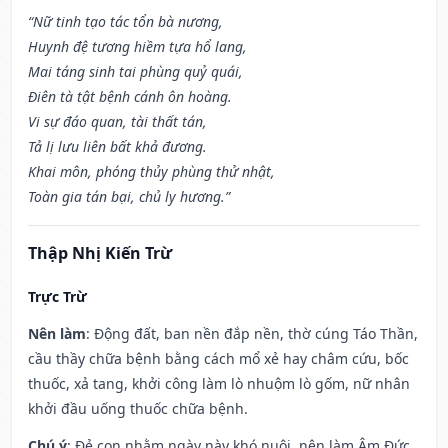
“Nữ tinh tạo tác tổn bà nương,
Huynh đệ tương hiềm tựa hổ lang,
Mai táng sinh tai phùng quỷ quái,
Điên tà tật bệnh cánh ôn hoàng.
Vi sự đáo quan, tài thất tán,
Tả lị lưu liên bất khả đương.
Khai môn, phóng thủy phùng thử nhật,
Toàn gia tán bại, chủ ly hương.”
Thập Nhị Kiến Trừ
Trực Trừ
Nên làm
: Động đất, ban nền đắp nền, thờ cúng Táo Thần,
cầu thầy chữa bệnh bằng cách mổ xẻ hay châm cứu, bốc
thuốc, xả tang, khởi công làm lò nhuộm lò gốm, nữ nhân
khởi đầu uống thuốc chữa bệnh.
Chú ý
: Đẻ con nhằm ngày này khó nuôi, nên làm Âm Đức