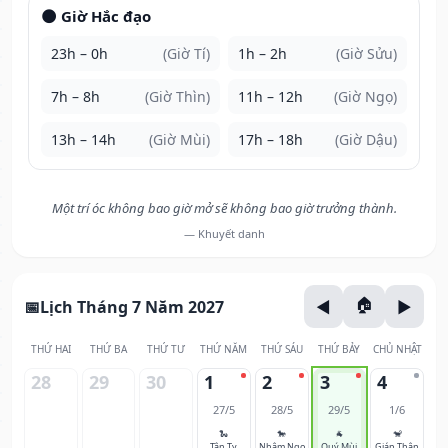
🌑 Giờ Hắc đạo
23h – 0h
(Giờ Tí)
1h – 2h
(Giờ Sửu)
7h – 8h
(Giờ Thìn)
11h – 12h
(Giờ Ngọ)
13h – 14h
(Giờ Mùi)
17h – 18h
(Giờ Dậu)
Một trí óc không bao giờ mở sẽ không bao giờ trưởng thành.
— Khuyết danh
Lịch Tháng 7 Năm 2027
THỨ HAI
THỨ BA
THỨ TƯ
THỨ NĂM
THỨ SÁU
THỨ BẢY
CHỦ NHẬT
28
29
30
1
2
3
4
27/5
28/5
29/5
1/6
🐍
🐎
🐐
🐒
Tân Tỵ
Nhâm Ngọ
Quý Mùi
Giáp Thân