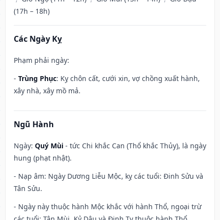
(17h – 18h)
Các Ngày Kỵ
Phạm phải ngày:
-
Trùng Phục
: Kỵ chôn cất, cưới xin, vợ chồng xuất hành,
xây nhà, xây mồ mả.
Ngũ Hành
Ngày:
Quý Mùi
- tức Chi khắc Can (Thổ khắc Thủy), là ngày
hung (phạt nhật).
- Nạp âm: Ngày Dương Liễu Mộc, kỵ các tuổi: Đinh Sửu và
Tân Sửu.
- Ngày này thuộc hành Mộc khắc với hành Thổ, ngoại trừ
các tuổi: Tân Mùi, Kỷ Dậu và Đinh Tỵ thuộc hành Thổ