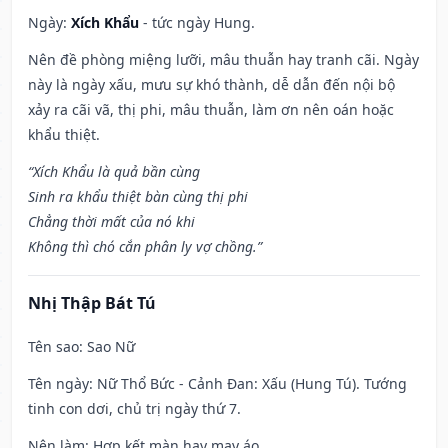
Ngày:
Xích Khẩu
- tức ngày Hung.
Nên đề phòng miệng lưỡi, mâu thuẫn hay tranh cãi. Ngày
này là ngày xấu, mưu sự khó thành, dễ dẫn đến nội bộ
xảy ra cãi vã, thị phi, mâu thuẫn, làm ơn nên oán hoặc
khẩu thiệt.
“Xích Khẩu là quả bần cùng
Sinh ra khẩu thiệt bàn cùng thị phi
Chẳng thời mất của nó khi
Không thì chó cắn phân ly vợ chồng.”
Nhị Thập Bát Tú
Tên sao
: Sao Nữ
Tên ngày
: Nữ Thổ Bức - Cảnh Đan: Xấu (Hung Tú). Tướng
tinh con dơi, chủ trị ngày thứ 7.
Nên làm
: Hợp kết màn hay may áo.