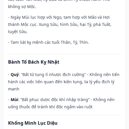
không sợ Mộc.
- Ngày Mùi lục hợp với Ngọ, tam hợp với Mão và Hợi
thành Mộc cục. Xung Sửu, hình Sửu, hại Tý, phá Tuất,
tuyệt Sửu.
- Tam Sát kỵ mệnh các tuổi Thân, Tý, Thìn.
Bành Tổ Bách Kỵ Nhật
-
Quý
: “Bất từ tụng lí nhược địch cường” - Không nên tiến
hành các việc liên quan đến kiện tụng, ta lý yếu địch lý
mạnh
-
Mùi
: “Bất phục dược độc khí nhập tràng” - Không nên
uống thuốc để tránh khí độc ngấm vào ruột
Khổng Minh Lục Diệu