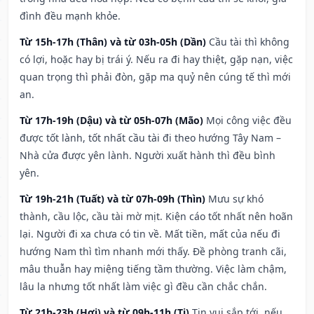
đình đều mạnh khỏe.
Từ 15h-17h (Thân) và từ 03h-05h (Dần)
Cầu tài thì không
có lợi, hoặc hay bị trái ý. Nếu ra đi hay thiệt, gặp nạn, việc
quan trọng thì phải đòn, gặp ma quỷ nên cúng tế thì mới
an.
Từ 17h-19h (Dậu) và từ 05h-07h (Mão)
Mọi công việc đều
được tốt lành, tốt nhất cầu tài đi theo hướng Tây Nam –
Nhà cửa được yên lành. Người xuất hành thì đều bình
yên.
Từ 19h-21h (Tuất) và từ 07h-09h (Thìn)
Mưu sự khó
thành, cầu lộc, cầu tài mờ mịt. Kiện cáo tốt nhất nên hoãn
lại. Người đi xa chưa có tin về. Mất tiền, mất của nếu đi
hướng Nam thì tìm nhanh mới thấy. Đề phòng tranh cãi,
mâu thuẫn hay miệng tiếng tầm thường. Việc làm chậm,
lâu la nhưng tốt nhất làm việc gì đều cần chắc chắn.
Từ 21h-23h (Hợi) và từ 09h-11h (Tị)
Tin vui sắp tới, nếu