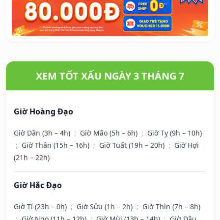
XEM TỐT XẤU NGÀY 3 THÁNG 7
Giờ Hoàng Đạo
Giờ Dần (3h – 4h)
;
Giờ Mão (5h – 6h)
;
Giờ Tỵ (9h – 10h)
;
Giờ Thân (15h – 16h)
;
Giờ Tuất (19h – 20h)
;
Giờ Hợi
(21h – 22h)
Giờ Hắc Đạo
Giờ Tí (23h – 0h)
;
Giờ Sửu (1h – 2h)
;
Giờ Thìn (7h – 8h)
;
Giờ Ngọ (11h – 12h)
;
Giờ Mùi (13h – 14h)
;
Giờ Dậu