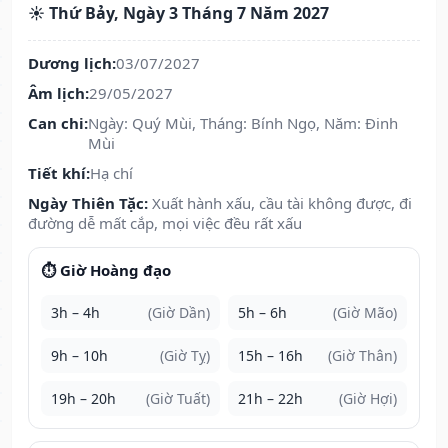
☀️ Thứ Bảy, Ngày 3 Tháng 7 Năm 2027
Dương lịch:
03/07/2027
Âm lịch:
29/05/2027
Can chi:
Ngày: Quý Mùi, Tháng: Bính Ngọ, Năm: Đinh
Mùi
Tiết khí:
Hạ chí
Ngày Thiên Tặc:
Xuất hành xấu, cầu tài không được, đi
đường dễ mất cắp, mọi việc đều rất xấu
⏱️ Giờ Hoàng đạo
3h – 4h
(Giờ Dần)
5h – 6h
(Giờ Mão)
9h – 10h
(Giờ Tỵ)
15h – 16h
(Giờ Thân)
19h – 20h
(Giờ Tuất)
21h – 22h
(Giờ Hợi)