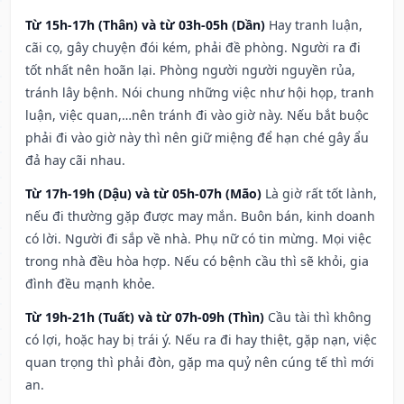
Từ 15h-17h (Thân) và từ 03h-05h (Dần)
Hay tranh luận,
cãi cọ, gây chuyện đói kém, phải đề phòng. Người ra đi
tốt nhất nên hoãn lại. Phòng người người nguyền rủa,
tránh lây bệnh. Nói chung những việc như hội họp, tranh
luận, việc quan,…nên tránh đi vào giờ này. Nếu bắt buộc
phải đi vào giờ này thì nên giữ miệng để hạn ché gây ẩu
đả hay cãi nhau.
Từ 17h-19h (Dậu) và từ 05h-07h (Mão)
Là giờ rất tốt lành,
nếu đi thường gặp được may mắn. Buôn bán, kinh doanh
có lời. Người đi sắp về nhà. Phụ nữ có tin mừng. Mọi việc
trong nhà đều hòa hợp. Nếu có bệnh cầu thì sẽ khỏi, gia
đình đều mạnh khỏe.
Từ 19h-21h (Tuất) và từ 07h-09h (Thìn)
Cầu tài thì không
có lợi, hoặc hay bị trái ý. Nếu ra đi hay thiệt, gặp nạn, việc
quan trọng thì phải đòn, gặp ma quỷ nên cúng tế thì mới
an.