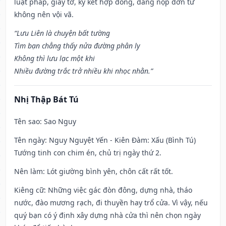
luật pháp, giấy tờ, ký kết hợp đồng, dâng nộp đơn từ
không nên vội vã.
“Lưu Liên là chuyện bất tường
Tìm bạn chẳng thấy nửa đường phân ly
Không thì lưu lạc một khi
Nhiều đường trắc trở nhiều khi nhọc nhằn.”
Nhị Thập Bát Tú
Tên sao
: Sao Nguy
Tên ngày
: Nguy Nguyệt Yến - Kiên Đàm: Xấu (Bình Tú)
Tướng tinh con chim én, chủ trị ngày thứ 2.
Nên làm
: Lót giường bình yên, chôn cất rất tốt.
Kiêng cữ
: Những việc gác đòn đông, dựng nhà, tháo
nước, đào mương rạch, đi thuyền hay trổ cửa. Vì vậy, nếu
quý bạn có ý định xây dựng nhà cửa thì nên chọn ngày