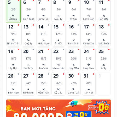
5
6
7
8
9
10
11
2/6
3/6
4/6
5/6
6/6
7/6
8/6
🐓
🐕
🐖
🐀
🐂
🐅
🐈
Ất Dậu
Bính Tuất
Đinh Hợi
Mậu Tý
Kỷ Sửu
Canh Dần
Tân Mão
12
13
14
15
16
17
18
9/6
10/6
11/6
12/6
13/6
14/6
15/6
🐉
🐍
🐎
🐐
🐒
🐓
🐕
Nhâm Thìn
Quý Tỵ
Giáp Ngọ
Ất Mùi
Bính Thân
Đinh Dậu
Mậu Tuất
19
20
21
22
23
24
25
16/6
17/6
18/6
19/6
20/6
21/6
22/6
🐖
🐀
🐂
🐅
🐈
🐉
🐍
Kỷ Hợi
Canh Tý
Tân Sửu
Nhâm Dần
Quý Mão
Giáp Thìn
Ất Tỵ
26
27
28
29
30
31
1
23/6
24/6
25/6
26/6
27/6
28/6
🐎
🐐
🐒
🐓
🐕
🐖
Bính Ngọ
Đinh Mùi
Mậu Thân
Kỷ Dậu
Canh Tuất
Tân Hợi