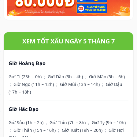
XEM TỐT XẤU NGÀY 5 THÁNG 7
Giờ Hoàng Đạo
Giờ Tí (23h – 0h)
;
Giờ Dần (3h – 4h)
;
Giờ Mão (5h – 6h)
;
Giờ Ngọ (11h – 12h)
;
Giờ Mùi (13h – 14h)
;
Giờ Dậu
(17h – 18h)
Giờ Hắc Đạo
Giờ Sửu (1h – 2h)
;
Giờ Thìn (7h – 8h)
;
Giờ Tỵ (9h – 10h)
;
Giờ Thân (15h – 16h)
;
Giờ Tuất (19h – 20h)
;
Giờ Hợi