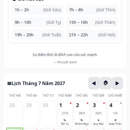
1h – 2h
(Giờ Sửu)
7h – 8h
(Giờ Thìn)
9h – 10h
(Giờ Tỵ)
15h – 16h
(Giờ Thân)
19h – 20h
(Giờ Tuất)
21h – 22h
(Giờ Hợi)
Sự điềm tĩnh là đỉnh cao của sức mạnh.
— Khuyết danh
Lịch Tháng 7 Năm 2027
THỨ HAI
THỨ BA
THỨ TƯ
THỨ NĂM
THỨ SÁU
THỨ BẢY
CHỦ NHẬT
28
29
30
1
2
3
4
27/5
28/5
29/5
1/6
🐍
🐎
🐐
🐒
Tân Tỵ
Nhâm Ngọ
Quý Mùi
Giáp Thân