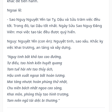
khác để tiến hành.
Ngoại lệ
:
- Sao Nguy Nguyệt Yến tại Tỵ, Dậu và Sửu trăm việc đều
tốt. Trong đó, tại Dậu tốt nhất. Ngày Sửu Sao Nguy Đăng
Viên: mọi việc tạo tác đều được quý hiển.
Nguy: Nguyệt Yến (con én): Nguyệt tinh, sao xấu. Khắc kỵ
việc khai trương, an táng và xây dựng.
“Nguy tinh bât khả tạo cao đường,
Tự điếu, tao hình kiến huyết quang
Tam tuế hài nhi tao thủy ách,
Hậu sinh xuất ngoại bất hoàn lương.
Mai táng nhược hoàn phùng thử nhật,
Chu niên bách nhật ngọa cao sàng,
Khai môn, phóng thủy tạo hình trượng,
Tam niên ngũ tái diệc bi thương.”