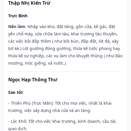
Thập Nhị Kiến Trừ
Trực Bình
Nên làm
: Nhập vào kho, đặt táng, gắn cửa, kê gác, đặt
yên chỗ máy, sửa chữa làm tàu, khai trương tàu thuyền,
các việc bồi đắp thêm ( như bồi bùn, đắp đất, lót đá, xây
bờ kè.) Lót giường đóng giường, thừa kế tước phong hay
thừa kế sự nghiệp, các vụ làm cho khuyết thủng ( như đào
mương, móc giếng, xả nước.)
Ngọc Hạp Thông Thư
Sao tốt
:
- Thiên Phú (Trực Mãn): Tốt cho mọi việc, nhất là khai
trương, việc xây dựng nhà cửa và an táng.
- Lộc Khố: Tốt cho việc khai trương, kinh doanh, cầu tài,
giao dịch.