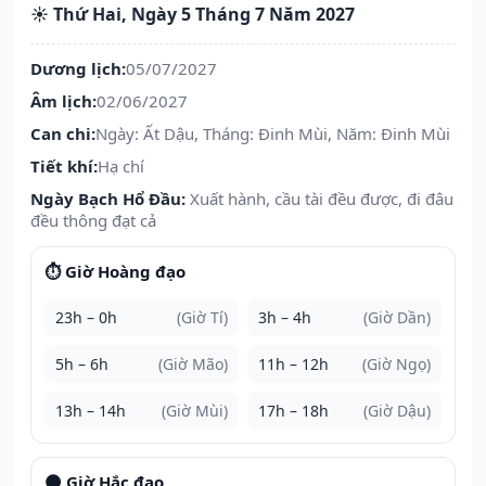
☀️ Thứ Hai, Ngày 5 Tháng 7 Năm 2027
Dương lịch:
05/07/2027
Âm lịch:
02/06/2027
Can chi:
Ngày: Ất Dậu, Tháng: Đinh Mùi, Năm: Đinh Mùi
Tiết khí:
Hạ chí
Ngày Bạch Hổ Đầu:
Xuất hành, cầu tài đều được, đi đâu
đều thông đạt cả
⏱️ Giờ Hoàng đạo
23h – 0h
(Giờ Tí)
3h – 4h
(Giờ Dần)
5h – 6h
(Giờ Mão)
11h – 12h
(Giờ Ngọ)
13h – 14h
(Giờ Mùi)
17h – 18h
(Giờ Dậu)
🌑 Giờ Hắc đạo