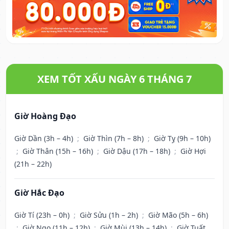
XEM TỐT XẤU NGÀY 6 THÁNG 7
Giờ Hoàng Đạo
Giờ Dần (3h – 4h)
;
Giờ Thìn (7h – 8h)
;
Giờ Tỵ (9h – 10h)
;
Giờ Thân (15h – 16h)
;
Giờ Dậu (17h – 18h)
;
Giờ Hợi
(21h – 22h)
Giờ Hắc Đạo
Giờ Tí (23h – 0h)
;
Giờ Sửu (1h – 2h)
;
Giờ Mão (5h – 6h)
;
Giờ Ngọ (11h – 12h)
;
Giờ Mùi (13h – 14h)
;
Giờ Tuất