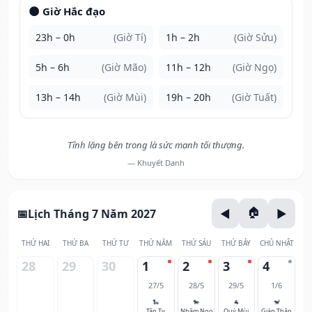
🌑 Giờ Hắc đạo
23h – 0h
(Giờ Tí)
1h – 2h
(Giờ Sửu)
5h – 6h
(Giờ Mão)
11h – 12h
(Giờ Ngọ)
13h – 14h
(Giờ Mùi)
19h – 20h
(Giờ Tuất)
Tĩnh lặng bên trong là sức mạnh tối thượng.
— Khuyết Danh
Lịch Tháng 7 Năm 2027
THỨ HAI
THỨ BA
THỨ TƯ
THỨ NĂM
THỨ SÁU
THỨ BẢY
CHỦ NHẬT
28
29
30
1
2
3
4
27/5
28/5
29/5
1/6
🐍
🐎
🐐
🐒
Tân Tỵ
Nhâm Ngọ
Quý Mùi
Giáp Thân