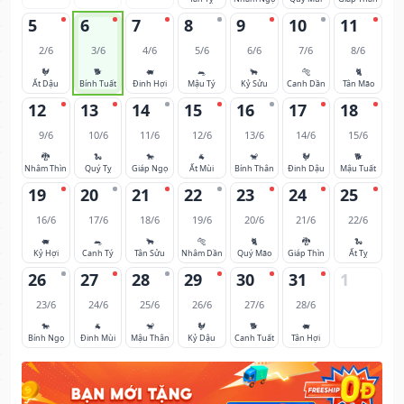
5
6
7
8
9
10
11
2/6
3/6
4/6
5/6
6/6
7/6
8/6
🐓
🐕
🐖
🐀
🐂
🐅
🐈
Ất Dậu
Bính Tuất
Đinh Hợi
Mậu Tý
Kỷ Sửu
Canh Dần
Tân Mão
12
13
14
15
16
17
18
9/6
10/6
11/6
12/6
13/6
14/6
15/6
🐉
🐍
🐎
🐐
🐒
🐓
🐕
Nhâm Thìn
Quý Tỵ
Giáp Ngọ
Ất Mùi
Bính Thân
Đinh Dậu
Mậu Tuất
19
20
21
22
23
24
25
16/6
17/6
18/6
19/6
20/6
21/6
22/6
🐖
🐀
🐂
🐅
🐈
🐉
🐍
Kỷ Hợi
Canh Tý
Tân Sửu
Nhâm Dần
Quý Mão
Giáp Thìn
Ất Tỵ
26
27
28
29
30
31
1
23/6
24/6
25/6
26/6
27/6
28/6
🐎
🐐
🐒
🐓
🐕
🐖
Bính Ngọ
Đinh Mùi
Mậu Thân
Kỷ Dậu
Canh Tuất
Tân Hợi