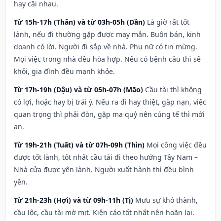
hay cãi nhau.
Từ 15h-17h (Thân) và từ 03h-05h (Dần)
Là giờ rất tốt
lành, nếu đi thường gặp được may mắn. Buôn bán, kinh
doanh có lời. Người đi sắp về nhà. Phụ nữ có tin mừng.
Mọi việc trong nhà đều hòa hợp. Nếu có bệnh cầu thì sẽ
khỏi, gia đình đều mạnh khỏe.
Từ 17h-19h (Dậu) và từ 05h-07h (Mão)
Cầu tài thì không
có lợi, hoặc hay bị trái ý. Nếu ra đi hay thiệt, gặp nạn, việc
quan trọng thì phải đòn, gặp ma quỷ nên cúng tế thì mới
an.
Từ 19h-21h (Tuất) và từ 07h-09h (Thìn)
Mọi công việc đều
được tốt lành, tốt nhất cầu tài đi theo hướng Tây Nam –
Nhà cửa được yên lành. Người xuất hành thì đều bình
yên.
Từ 21h-23h (Hợi) và từ 09h-11h (Tị)
Mưu sự khó thành,
cầu lộc, cầu tài mờ mịt. Kiện cáo tốt nhất nên hoãn lại.