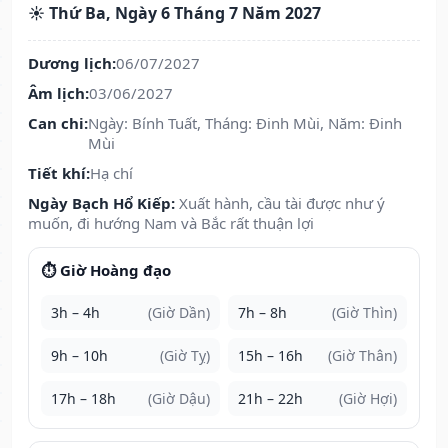
☀️ Thứ Ba, Ngày 6 Tháng 7 Năm 2027
Dương lịch:
06/07/2027
Âm lịch:
03/06/2027
Can chi:
Ngày: Bính Tuất, Tháng: Đinh Mùi, Năm: Đinh
Mùi
Tiết khí:
Hạ chí
Ngày Bạch Hổ Kiếp:
Xuất hành, cầu tài được như ý
muốn, đi hướng Nam và Bắc rất thuận lợi
⏱️ Giờ Hoàng đạo
3h – 4h
(Giờ Dần)
7h – 8h
(Giờ Thìn)
9h – 10h
(Giờ Tỵ)
15h – 16h
(Giờ Thân)
17h – 18h
(Giờ Dậu)
21h – 22h
(Giờ Hợi)