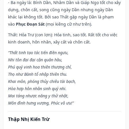
- Ba ngày là: Bính Dần, Nhâm Dần và Giáp Ngọ tốt cho xây
dựng, chôn cất, song cũng ngày Dần nhưng ngày Dần
khác lại không tốt. Bởi sao Thất gặp ngày Dần là phạm
vào
Phục Đoạn Sát
(mọi kiêng cữ như trên).
Thất: Hỏa Trư (con lợn): Hỏa tinh, sao tốt. Rất tốt cho việc
kinh doanh, hôn nhân, xây cất và chôn cất.
“Thất tinh tạo tác tiến điền ngưu,
Nhi tôn đại đại cận quân hầu,
Phú quý vinh hoa thiên thượng chỉ,
Thọ như Bành tổ nhập thiên thu.
Khai môn, phóng thủy chiêu tài bạch,
Hòa hợp hôn nhân sinh quý nhi.
Mai táng nhược năng y thử nhật,
Môn đình hưng vượng, Phúc vô ưu!”
Thập Nhị Kiến Trừ