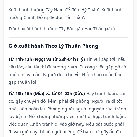
Xuất hành hướng Tây Nam để đón 'Hỷ Thần'. Xuất hành
hướng Chính Đông để đón 'Tài Thần'.
Tránh xuất hành hướng Tây Bắc gặp Hạc Thần (xấu)
Giờ xuất hành Theo Lý Thuần Phong
Từ 11h-13h (Ngọ) và từ 23h-01h (Tý)
Tin vui sắp tới, nếu
cầu lộc, cầu tài thì đi hướng Nam. Đi công việc gặp gỡ có
nhiều may mắn. Người đi có tin về. Nếu chăn nuôi đều
gặp thuận lợi.
Từ 13h-15h (Mùi) và từ 01-03h (Sửu)
Hay tranh luận, cãi
cọ, gây chuyện đói kém, phải đề phòng. Người ra đi tốt
nhất nên hoãn lại. Phòng người người nguyền rủa, tránh
lây bệnh. Nói chung những việc như hội họp, tranh luận,
việc quan,…nên tránh đi vào giờ này. Nếu bắt buộc phải
đi vào giờ này thì nên giữ miệng để hạn ché gây ẩu đả