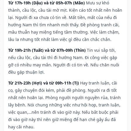
Từ 17h-19h (Dậu) và từ 05h-07h (Mão)
Mưu sự khó
thành, cầu lộc, cầu tài mờ mịt. Kiện cáo tốt nhất nên hoãn
lại. Người đi xa chưa có tin về. Mất tiền, mất của nếu đi
hướng Nam thì tìm nhanh mới thấy. Đề phòng tranh cãi,
mâu thuẫn hay miệng tiếng tầm thường. Việc làm chậm,
lâu la nhưng tốt nhất làm việc gì đều cần chắc chắn.
Từ 19h-21h (Tuất) và từ 07h-09h (Thìn)
Tin vui sắp tới,
nếu cầu lộc, cầu tài thì đi hướng Nam. Đi công việc gặp
gỡ có nhiều may mắn. Người đi có tin về. Nếu chăn nuôi
đều gặp thuận lợi.
Từ 21h-23h (Hợi) và từ 09h-11h (Tị)
Hay tranh luận, cãi
cọ, gây chuyện đói kém, phải đề phòng. Người ra đi tốt
nhất nên hoãn lại. Phòng người người nguyền rủa, tránh
lây bệnh. Nói chung những việc như hội họp, tranh luận,
việc quan,…nên tránh đi vào giờ này. Nếu bắt buộc phải
đi vào giờ này thì nên giữ miệng để hạn ché gây ẩu đả
hay cãi nhau.