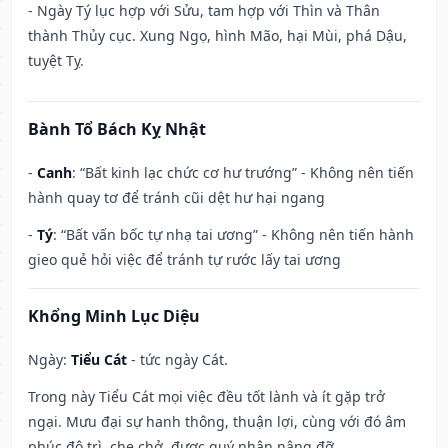
- Ngày Tý lục hợp với Sửu, tam hợp với Thìn và Thân
thành Thủy cục. Xung Ngọ, hình Mão, hại Mùi, phá Dậu,
tuyệt Tỵ.
Bành Tổ Bách Kỵ Nhật
-
Canh
: “Bất kinh lạc chức cơ hư trướng” - Không nên tiến
hành quay tơ để tránh cũi dệt hư hại ngang
-
Tý
: “Bất vấn bốc tự nhạ tai ương” - Không nên tiến hành
gieo quẻ hỏi việc để tránh tự rước lấy tai ương
Khổng Minh Lục Diệu
Ngày:
Tiểu Cát
- tức ngày Cát.
Trong này Tiểu Cát mọi việc đều tốt lành và ít gặp trở
ngại. Mưu đại sự hanh thông, thuận lợi, cùng với đó âm
phúc độ trì, che chở, được quý nhân nâng đỡ.