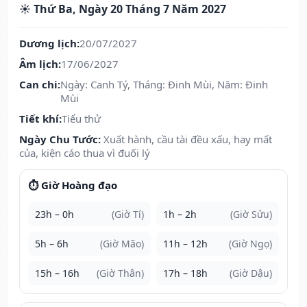
☀️ Thứ Ba, Ngày 20 Tháng 7 Năm 2027
Dương lịch:
20/07/2027
Âm lịch:
17/06/2027
Can chi:
Ngày: Canh Tý, Tháng: Đinh Mùi, Năm: Đinh
Mùi
Tiết khí:
Tiểu thử
Ngày Chu Tước:
Xuất hành, cầu tài đều xấu, hay mất
của, kiện cáo thua vì đuối lý
⏱️ Giờ Hoàng đạo
23h – 0h
(Giờ Tí)
1h – 2h
(Giờ Sửu)
5h – 6h
(Giờ Mão)
11h – 12h
(Giờ Ngọ)
15h – 16h
(Giờ Thân)
17h – 18h
(Giờ Dậu)