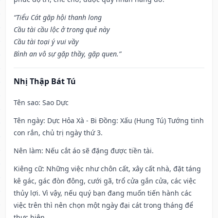
“Tiểu Cát gặp hội thanh long
Cầu tài cầu lộc ở trong quẻ này
Cầu tài toại ý vui vầy
Bình an vô sự gặp thầy, gặp quen.”
Nhị Thập Bát Tú
Tên sao
: Sao Dực
Tên ngày
: Dực Hỏa Xà - Bi Đồng: Xấu (Hung Tú) Tướng tinh
con rắn, chủ trị ngày thứ 3.
Nên làm
: Nếu cắt áo sẽ đặng được tiền tài.
Kiêng cữ
: Những việc như chôn cất, xây cất nhà, đặt táng
kê gác, gác đòn đông, cưới gã, trổ cửa gắn cửa, các việc
thủy lợi. Vì vậy, nếu quý bạn đang muốn tiến hành các
việc trên thì nên chọn một ngày đại cát trong tháng để
thực hiện.