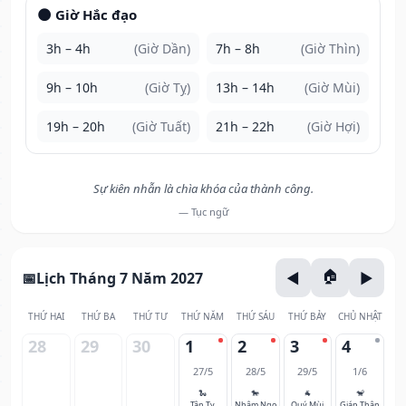
🌑 Giờ Hắc đạo
3h – 4h
(Giờ Dần)
7h – 8h
(Giờ Thìn)
9h – 10h
(Giờ Tỵ)
13h – 14h
(Giờ Mùi)
19h – 20h
(Giờ Tuất)
21h – 22h
(Giờ Hợi)
Sự kiên nhẫn là chìa khóa của thành công.
— Tục ngữ
Lịch Tháng 7 Năm 2027
THỨ HAI
THỨ BA
THỨ TƯ
THỨ NĂM
THỨ SÁU
THỨ BẢY
CHỦ NHẬT
28
29
30
1
2
3
4
27/5
28/5
29/5
1/6
🐍
🐎
🐐
🐒
Tân Tỵ
Nhâm Ngọ
Quý Mùi
Giáp Thân