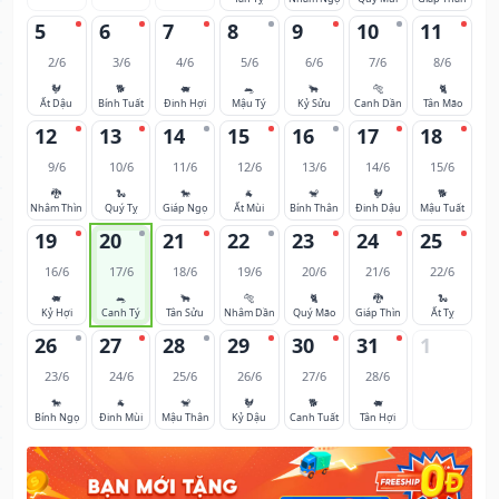
5
6
7
8
9
10
11
2/6
3/6
4/6
5/6
6/6
7/6
8/6
🐓
🐕
🐖
🐀
🐂
🐅
🐈
Ất Dậu
Bính Tuất
Đinh Hợi
Mậu Tý
Kỷ Sửu
Canh Dần
Tân Mão
12
13
14
15
16
17
18
9/6
10/6
11/6
12/6
13/6
14/6
15/6
🐉
🐍
🐎
🐐
🐒
🐓
🐕
Nhâm Thìn
Quý Tỵ
Giáp Ngọ
Ất Mùi
Bính Thân
Đinh Dậu
Mậu Tuất
19
20
21
22
23
24
25
16/6
17/6
18/6
19/6
20/6
21/6
22/6
🐖
🐀
🐂
🐅
🐈
🐉
🐍
Kỷ Hợi
Canh Tý
Tân Sửu
Nhâm Dần
Quý Mão
Giáp Thìn
Ất Tỵ
26
27
28
29
30
31
1
23/6
24/6
25/6
26/6
27/6
28/6
🐎
🐐
🐒
🐓
🐕
🐖
Bính Ngọ
Đinh Mùi
Mậu Thân
Kỷ Dậu
Canh Tuất
Tân Hợi