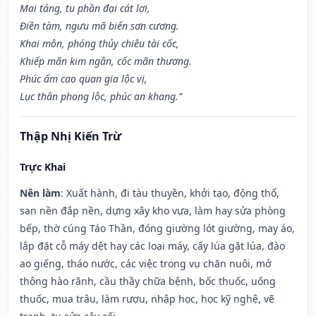
Mai táng, tu phần đại cát lợi,
Điền tàm, ngưu mã biến sơn cương.
Khai môn, phóng thủy chiêu tài cốc,
Khiếp mãn kim ngân, cốc mãn thương.
Phúc ấm cao quan gia lộc vị,
Lục thân phong lộc, phúc an khang.”
Thập Nhị Kiến Trừ
Trực Khai
Nên làm
: Xuất hành, đi tàu thuyền, khởi tạo, động thổ,
san nền đắp nền, dựng xây kho vựa, làm hay sửa phòng
bếp, thờ cúng Táo Thần, đóng giường lót giường, may áo,
lắp đặt cỗ máy dệt hay các loại máy, cấy lúa gặt lúa, đào
ao giếng, tháo nước, các việc trong vụ chăn nuôi, mở
thông hào rãnh, cầu thầy chữa bệnh, bốc thuốc, uống
thuốc, mua trâu, làm rượu, nhập học, học kỹ nghệ, vẽ