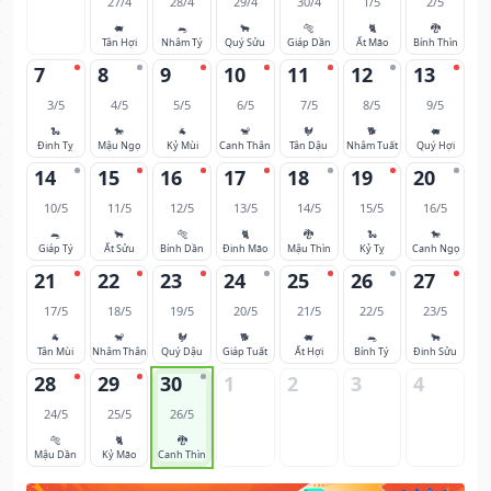
27/4
28/4
29/4
30/4
1/5
2/5
🐖
🐀
🐂
🐅
🐈
🐉
Tân Hợi
Nhâm Tý
Quý Sửu
Giáp Dần
Ất Mão
Bính Thìn
7
8
9
10
11
12
13
3/5
4/5
5/5
6/5
7/5
8/5
9/5
🐍
🐎
🐐
🐒
🐓
🐕
🐖
Đinh Tỵ
Mậu Ngọ
Kỷ Mùi
Canh Thân
Tân Dậu
Nhâm Tuất
Quý Hợi
14
15
16
17
18
19
20
10/5
11/5
12/5
13/5
14/5
15/5
16/5
🐀
🐂
🐅
🐈
🐉
🐍
🐎
Giáp Tý
Ất Sửu
Bính Dần
Đinh Mão
Mậu Thìn
Kỷ Tỵ
Canh Ngọ
21
22
23
24
25
26
27
17/5
18/5
19/5
20/5
21/5
22/5
23/5
🐐
🐒
🐓
🐕
🐖
🐀
🐂
Tân Mùi
Nhâm Thân
Quý Dậu
Giáp Tuất
Ất Hợi
Bính Tý
Đinh Sửu
28
29
30
1
2
3
4
24/5
25/5
26/5
🐅
🐈
🐉
Mậu Dần
Kỷ Mão
Canh Thìn