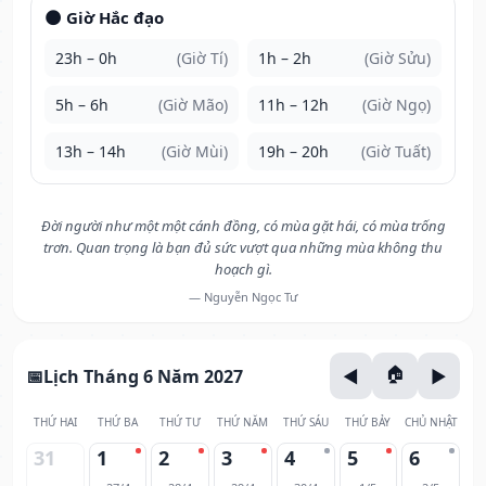
🌑 Giờ Hắc đạo
23h – 0h
(Giờ Tí)
1h – 2h
(Giờ Sửu)
5h – 6h
(Giờ Mão)
11h – 12h
(Giờ Ngọ)
13h – 14h
(Giờ Mùi)
19h – 20h
(Giờ Tuất)
Đời người như một một cánh đồng, có mùa gặt hái, có mùa trống
trơn. Quan trọng là bạn đủ sức vượt qua những mùa không thu
hoạch gì.
— Nguyễn Ngọc Tư
Lịch Tháng 6 Năm 2027
THỨ HAI
THỨ BA
THỨ TƯ
THỨ NĂM
THỨ SÁU
THỨ BẢY
CHỦ NHẬT
31
1
2
3
4
5
6