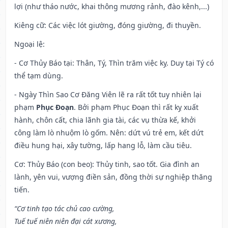
lợi (như tháo nước, khai thông mương rảnh, đào kênh,...)
Kiêng cữ
: Các việc lót giường, đóng giường, đi thuyền.
Ngoại lệ
:
- Cơ Thủy Báo tại: Thân, Tý, Thìn trăm việc kỵ. Duy tại Tý có
thể tạm dùng.
- Ngày Thìn Sao Cơ Đăng Viên lẽ ra rất tốt tuy nhiên lại
phạm
Phục Đoạn
. Bởi phạm Phục Đoạn thì rất kỵ xuất
hành, chôn cất, chia lãnh gia tài, các vụ thừa kế, khởi
công làm lò nhuộm lò gốm. Nên: dứt vú trẻ em, kết dứt
điều hung hại, xây tường, lấp hang lỗ, làm cầu tiêu.
Cơ: Thủy Báo (con beo): Thủy tinh, sao tốt. Gia đình an
lành, yên vui, vượng điền sản, đồng thời sự nghiệp thăng
tiến.
“Cơ tinh tạo tác chủ cao cường,
Tuế tuế niên niên đại cát xương,