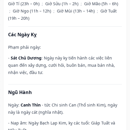
Giờ Tí (23h – 0h)
;
Giờ Sửu (1h – 2h)
;
Giờ Mão (5h – 6h)
;
Giờ Ngọ (11h – 12h)
;
Giờ Mùi (13h – 14h)
;
Giờ Tuất
(19h – 20h)
Các Ngày Kỵ
Phạm phải ngày:
-
Sát Chủ Dương
: Ngày này kỵ tiến hành các việc liên
quan đến xây dựng, cưới hỏi, buôn bán, mua bán nhà,
nhận việc, đầu tư.
Ngũ Hành
Ngày:
Canh Thìn
- tức Chi sinh Can (Thổ sinh Kim), ngày
này là ngày cát (nghĩa nhật).
- Nạp âm: Ngày Bạch Lạp Kim, kỵ các tuổi: Giáp Tuất và