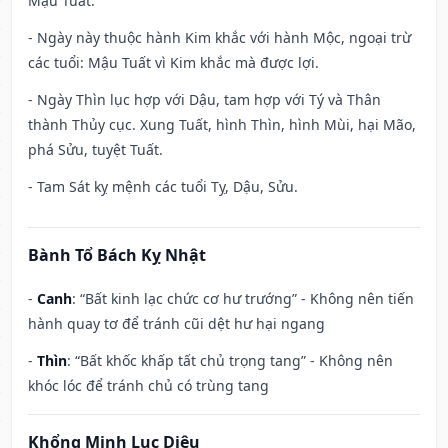
Mậu Tuất.
- Ngày này thuộc hành Kim khắc với hành Mộc, ngoại trừ
các tuổi: Mậu Tuất vì Kim khắc mà được lợi.
- Ngày Thìn lục hợp với Dậu, tam hợp với Tý và Thân
thành Thủy cục. Xung Tuất, hình Thìn, hình Mùi, hại Mão,
phá Sửu, tuyệt Tuất.
- Tam Sát kỵ mệnh các tuổi Tỵ, Dậu, Sửu.
Bành Tổ Bách Kỵ Nhật
-
Canh
: “Bất kinh lạc chức cơ hư trướng” - Không nên tiến
hành quay tơ để tránh cũi dệt hư hại ngang
-
Thìn
: “Bất khốc khấp tất chủ trọng tang” - Không nên
khóc lóc để tránh chủ có trùng tang
Khổng Minh Lục Diệu