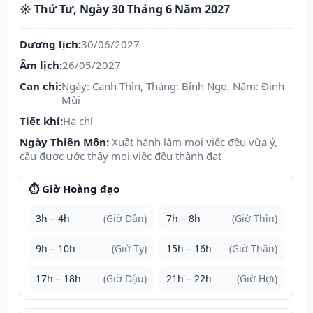
☀️ Thứ Tư, Ngày 30 Tháng 6 Năm 2027
Dương lịch:
30/06/2027
Âm lịch:
26/05/2027
Can chi:
Ngày: Canh Thìn, Tháng: Bính Ngọ, Năm: Đinh
Mùi
Tiết khí:
Hạ chí
Ngày Thiên Môn:
Xuất hành làm mọi việc đều vừa ý,
cầu được ước thấy mọi việc đều thành đạt
⏱️ Giờ Hoàng đạo
3h – 4h
(Giờ Dần)
7h – 8h
(Giờ Thìn)
9h – 10h
(Giờ Tỵ)
15h – 16h
(Giờ Thân)
17h – 18h
(Giờ Dậu)
21h – 22h
(Giờ Hợi)