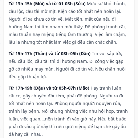
Từ 13h-15h (Mùi) và từ 01-03h (Sửu)
Mưu sự khó thành,
cầu lộc, cầu tài mờ mịt. Kiện cáo tốt nhất nên hoãn lại.
Người đi xa chưa có tin về. Mất tiền, mất của nếu đi
hướng Nam thì tìm nhanh mới thấy. Đề phòng tranh cãi,
mâu thuẫn hay miệng tiếng tầm thường. Việc làm chậm,
lâu la nhưng tốt nhất làm việc gì đều cần chắc chắn.
Từ 15h-17h (Thân) và từ 03h-05h (Dần)
Tin vui sắp tới,
nếu cầu lộc, cầu tài thì đi hướng Nam. Đi công việc gặp
gỡ có nhiều may mắn. Người đi có tin về. Nếu chăn nuôi
đều gặp thuận lợi.
Từ 17h-19h (Dậu) và từ 05h-07h (Mão)
Hay tranh luận,
cãi cọ, gây chuyện đói kém, phải đề phòng. Người ra đi
tốt nhất nên hoãn lại. Phòng người người nguyền rủa,
tránh lây bệnh. Nói chung những việc như hội họp, tranh
luận, việc quan,…nên tránh đi vào giờ này. Nếu bắt buộc
phải đi vào giờ này thì nên giữ miệng để hạn ché gây ẩu
đả hay cãi nhau.