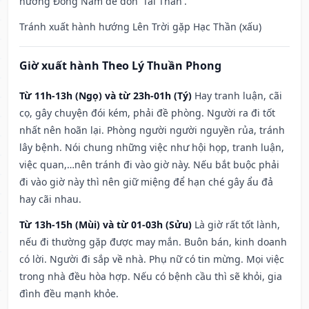
hướng Đông Nam để đón 'Tài Thần'.
Tránh xuất hành hướng Lên Trời gặp Hạc Thần (xấu)
Giờ xuất hành Theo Lý Thuần Phong
Từ 11h-13h (Ngọ) và từ 23h-01h (Tý)
Hay tranh luận, cãi
cọ, gây chuyện đói kém, phải đề phòng. Người ra đi tốt
nhất nên hoãn lại. Phòng người người nguyền rủa, tránh
lây bệnh. Nói chung những việc như hội họp, tranh luận,
việc quan,…nên tránh đi vào giờ này. Nếu bắt buộc phải
đi vào giờ này thì nên giữ miệng để hạn ché gây ẩu đả
hay cãi nhau.
Từ 13h-15h (Mùi) và từ 01-03h (Sửu)
Là giờ rất tốt lành,
nếu đi thường gặp được may mắn. Buôn bán, kinh doanh
có lời. Người đi sắp về nhà. Phụ nữ có tin mừng. Mọi việc
trong nhà đều hòa hợp. Nếu có bệnh cầu thì sẽ khỏi, gia
đình đều mạnh khỏe.