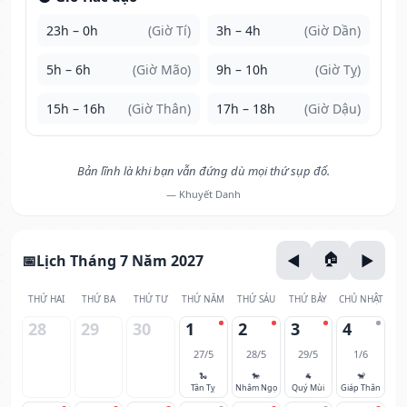
23h – 0h
(Giờ Tí)
3h – 4h
(Giờ Dần)
5h – 6h
(Giờ Mão)
9h – 10h
(Giờ Tỵ)
15h – 16h
(Giờ Thân)
17h – 18h
(Giờ Dậu)
Bản lĩnh là khi bạn vẫn đứng dù mọi thứ sụp đổ.
— Khuyết Danh
Lịch Tháng 7 Năm 2027
THỨ HAI
THỨ BA
THỨ TƯ
THỨ NĂM
THỨ SÁU
THỨ BẢY
CHỦ NHẬT
28
29
30
1
2
3
4
27/5
28/5
29/5
1/6
🐍
🐎
🐐
🐒
Tân Tỵ
Nhâm Ngọ
Quý Mùi
Giáp Thân