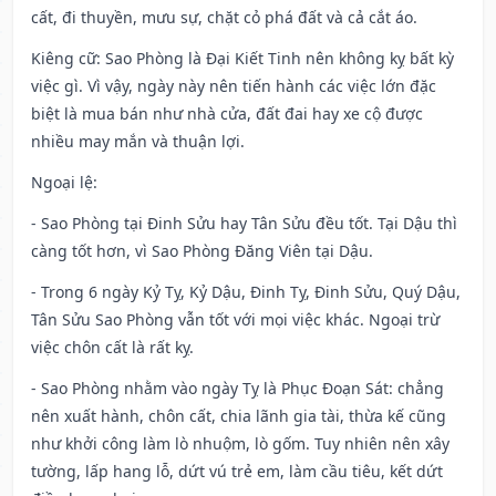
cất, đi thuyền, mưu sự, chặt cỏ phá đất và cả cắt áo.
Kiêng cữ
: Sao Phòng là Đại Kiết Tinh nên không kỵ bất kỳ
việc gì. Vì vậy, ngày này nên tiến hành các việc lớn đặc
biệt là mua bán như nhà cửa, đất đai hay xe cộ được
nhiều may mắn và thuận lợi.
Ngoại lệ
:
- Sao Phòng tại Đinh Sửu hay Tân Sửu đều tốt. Tại Dậu thì
càng tốt hơn, vì Sao Phòng Đăng Viên tại Dậu.
- Trong 6 ngày Kỷ Tỵ, Kỷ Dậu, Đinh Tỵ, Đinh Sửu, Quý Dậu,
Tân Sửu Sao Phòng vẫn tốt với mọi việc khác. Ngoại trừ
việc chôn cất là rất kỵ.
- Sao Phòng nhằm vào ngày Tỵ là Phục Đoạn Sát: chẳng
nên xuất hành, chôn cất, chia lãnh gia tài, thừa kế cũng
như khởi công làm lò nhuộm, lò gốm. Tuy nhiên nên xây
tường, lấp hang lỗ, dứt vú trẻ em, làm cầu tiêu, kết dứt