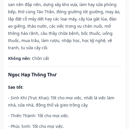
san nền đắp nền, dựng xây kho vựa, làm hay sửa phòng
bếp, thờ cúng Táo Thần, đóng giường lót giường, may áo,
lắp đặt cỗ máy dệt hay các loại máy, cấy lúa gặt lúa, đào
ao giếng, tháo nước, các việc trong vụ chăn nuôi, mở
thông hào rãnh, cầu thầy chữa bệnh, bốc thuốc, uống
thuốc, mua trâu, làm rượu, nhập học, học kỹ nghệ, vẽ
tranh, tu sửa cây cối.
Không nên
: Chôn cất
Ngọc Hạp Thông Thư
Sao tốt
:
- Sinh Khí (Trực Khai): Tốt cho mọi việc, nhất là việc làm
nhà, sửa nhà, động thổ và gieo trồng cây.
- Thiên Thành: Tốt cho mọi việc.
- Phúc Sinh: Tốt cho mọi việc.