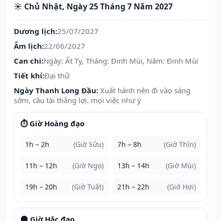
☀️ Chủ Nhật, Ngày 25 Tháng 7 Năm 2027
Dương lịch:
25/07/2027
Âm lịch:
22/06/2027
Can chi:
Ngày: Ất Tỵ, Tháng: Đinh Mùi, Năm: Đinh Mùi
Tiết khí:
Đại thử
Ngày Thanh Long Đầu:
Xuất hành nên đi vào sáng
sớm, cầu tài thắng lợi. mọi việc như ý
⏱️ Giờ Hoàng đạo
1h – 2h
(Giờ Sửu)
7h – 8h
(Giờ Thìn)
11h – 12h
(Giờ Ngọ)
13h – 14h
(Giờ Mùi)
19h – 20h
(Giờ Tuất)
21h – 22h
(Giờ Hợi)
🌑 Giờ Hắc đạo