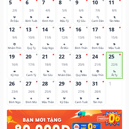
5
6
7
8
9
10
11
2/6
3/6
4/6
5/6
6/6
7/6
8/6
🐓
🐕
🐖
🐀
🐂
🐅
🐈
Ất Dậu
Bính Tuất
Đinh Hợi
Mậu Tý
Kỷ Sửu
Canh Dần
Tân Mão
12
13
14
15
16
17
18
9/6
10/6
11/6
12/6
13/6
14/6
15/6
🐉
🐍
🐎
🐐
🐒
🐓
🐕
Nhâm Thìn
Quý Tỵ
Giáp Ngọ
Ất Mùi
Bính Thân
Đinh Dậu
Mậu Tuất
19
20
21
22
23
24
25
16/6
17/6
18/6
19/6
20/6
21/6
22/6
🐖
🐀
🐂
🐅
🐈
🐉
🐍
Kỷ Hợi
Canh Tý
Tân Sửu
Nhâm Dần
Quý Mão
Giáp Thìn
Ất Tỵ
26
27
28
29
30
31
1
23/6
24/6
25/6
26/6
27/6
28/6
🐎
🐐
🐒
🐓
🐕
🐖
Bính Ngọ
Đinh Mùi
Mậu Thân
Kỷ Dậu
Canh Tuất
Tân Hợi