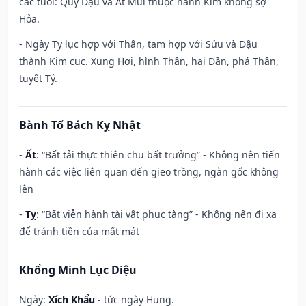
các tuổi: Quý Dậu và Ất Mùi thuộc hành Kim không sợ
Hỏa.
- Ngày Tỵ lục hợp với Thân, tam hợp với Sửu và Dậu
thành Kim cục. Xung Hợi, hình Thân, hại Dần, phá Thân,
tuyệt Tý.
Bành Tổ Bách Kỵ Nhật
-
Ất
: “Bất tải thực thiên chu bất trưởng” - Không nên tiến
hành các việc liên quan đến gieo trồng, ngàn gốc không
lên
-
Tỵ
: “Bất viễn hành tài vật phục tàng” - Không nên đi xa
để tránh tiền của mất mát
Khổng Minh Lục Diệu
Ngày:
Xích Khẩu
- tức ngày Hung.