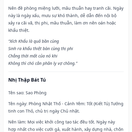
Nên đề phòng miệng lưỡi, mâu thuẫn hay tranh cãi. Ngày
này là ngày xấu, mưu sự khó thành, dễ dẫn đến nội bộ
xảy ra cãi vã, thị phi, mâu thuẫn, làm ơn nên oán hoặc
khẩu thiệt.
“Xích Khẩu là quả bần cùng
Sinh ra khẩu thiệt bàn cùng thị phi
Chẳng thời mất của nó khi
Không thì chó cắn phân ly vợ chồng.”
Nhị Thập Bát Tú
Tên sao
: Sao Phòng
Tên ngày
: Phòng Nhật Thố - Cảnh Yêm: Tốt (Kiết Tú) Tướng
tinh con Thỏ, chủ trị ngày Chủ nhật.
Nên làm
: Mọi việc khởi công tạo tác đều tốt. Ngày này
hợp nhất cho việc cưới gả, xuất hành, xây dựng nhà, chôn