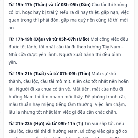
Từ 15h-17h (Thân) và từ 03h-05h (Dần)
Cầu tài thì không
có lợi, hoặc hay bị trái ý. Nếu ra đi hay thiệt, gặp nạn, việc
quan trọng thì phải đòn, gặp ma quỷ nên cúng tế thì mới
an.
Từ 17h-19h (Dậu) và từ 05h-07h (Mão)
Mọi công việc đều
được tốt lành, tốt nhất cầu tài đi theo hướng Tây Nam –
Nhà cửa được yên lành. Người xuất hành thì đều bình
yên.
Từ 19h-21h (Tuất) và từ 07h-09h (Thìn)
Mưu sự khó
thành, cầu lộc, cầu tài mờ mịt. Kiện cáo tốt nhất nên hoãn
lại. Người đi xa chưa có tin về. Mất tiền, mất của nếu đi
hướng Nam thì tìm nhanh mới thấy. Đề phòng tranh cãi,
mâu thuẫn hay miệng tiếng tầm thường. Việc làm chậm,
lâu la nhưng tốt nhất làm việc gì đều cần chắc chắn.
Từ 21h-23h (Hợi) và từ 09h-11h (Tị)
Tin vui sắp tới, nếu
cầu lộc, cầu tài thì đi hướng Nam. Đi công việc gặp gỡ có