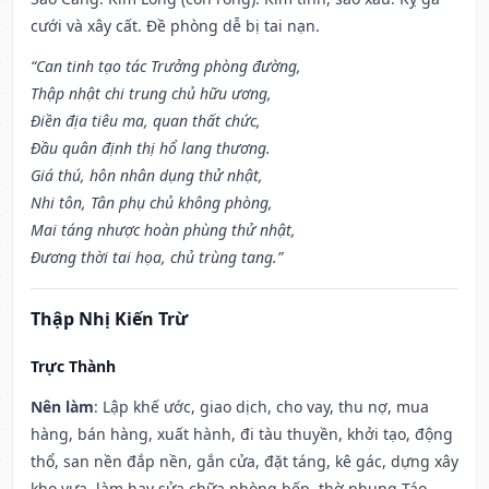
cưới và xây cất. Đề phòng dễ bị tai nạn.
“Can tinh tạo tác Trưởng phòng đường,
Thập nhật chi trung chủ hữu ương,
Điền địa tiêu ma, quan thất chức,
Đầu quân định thị hổ lang thương.
Giá thú, hôn nhân dụng thử nhật,
Nhi tôn, Tân phụ chủ không phòng,
Mai táng nhược hoàn phùng thử nhật,
Đương thời tai họa, chủ trùng tang.”
Thập Nhị Kiến Trừ
Trực Thành
Nên làm
: Lập khế ước, giao dịch, cho vay, thu nợ, mua
hàng, bán hàng, xuất hành, đi tàu thuyền, khởi tạo, động
thổ, san nền đắp nền, gắn cửa, đặt táng, kê gác, dựng xây
kho vựa, làm hay sửa chữa phòng bếp, thờ phụng Táo