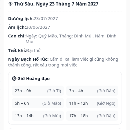
☀️ Thứ Sáu, Ngày 23 Tháng 7 Năm 2027
Dương lịch:
23/07/2027
Âm lịch:
20/06/2027
Can chi:
Ngày: Quý Mão, Tháng: Đinh Mùi, Năm: Đinh
Mùi
Tiết khí:
Đại thử
Ngày Bạch Hổ Túc:
Cấm đi xa, làm việc gì cũng không
thành công, rất xấu trong mọi việc
⏱️ Giờ Hoàng đạo
23h – 0h
(Giờ Tí)
3h – 4h
(Giờ Dần)
5h – 6h
(Giờ Mão)
11h – 12h
(Giờ Ngọ)
13h – 14h
(Giờ Mùi)
17h – 18h
(Giờ Dậu)