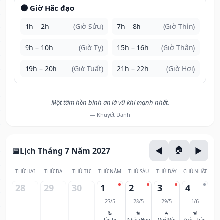
🌑 Giờ Hắc đạo
1h – 2h
(Giờ Sửu)
7h – 8h
(Giờ Thìn)
9h – 10h
(Giờ Tỵ)
15h – 16h
(Giờ Thân)
19h – 20h
(Giờ Tuất)
21h – 22h
(Giờ Hợi)
Một tâm hồn bình an là vũ khí mạnh nhất.
— Khuyết Danh
Lịch Tháng 7 Năm 2027
THỨ HAI
THỨ BA
THỨ TƯ
THỨ NĂM
THỨ SÁU
THỨ BẢY
CHỦ NHẬT
28
29
30
1
2
3
4
27/5
28/5
29/5
1/6
🐍
🐎
🐐
🐒
Tân Tỵ
Nhâm Ngọ
Quý Mùi
Giáp Thân