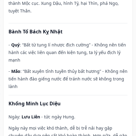
thành Mộc cục. Xung Dậu, hình Tý, hại Thìn, phá Ngọ,
tuyệt Thân.
Bành Tổ Bách Kỵ Nhật
-
Quý
: “Bất từ tụng lí nhược địch cường” - Không nên tiến
hành các việc liên quan đến kiện tụng, ta lý yếu địch lý
mạnh
-
Mão
: “Bất xuyên tỉnh tuyền thủy bất hương” - Không nên
tiến hành đào giếng nước để tránh nước sẽ không trong
lành
Khổng Minh Lục Diệu
Ngày:
Lưu Liên
- tức ngày Hung.
Ngày này mọi việc khó thành, dễ bị trễ nải hay gặp
chuyện dây dưa nên rất khó hoàn thành. Hơn nữa, dễ gặp