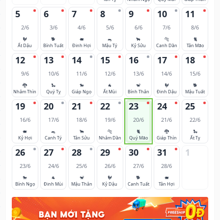
5
6
7
8
9
10
11
2/6
3/6
4/6
5/6
6/6
7/6
8/6
🐓
🐕
🐖
🐀
🐂
🐅
🐈
Ất Dậu
Bính Tuất
Đinh Hợi
Mậu Tý
Kỷ Sửu
Canh Dần
Tân Mão
12
13
14
15
16
17
18
9/6
10/6
11/6
12/6
13/6
14/6
15/6
🐉
🐍
🐎
🐐
🐒
🐓
🐕
Nhâm Thìn
Quý Tỵ
Giáp Ngọ
Ất Mùi
Bính Thân
Đinh Dậu
Mậu Tuất
19
20
21
22
23
24
25
16/6
17/6
18/6
19/6
20/6
21/6
22/6
🐖
🐀
🐂
🐅
🐈
🐉
🐍
Kỷ Hợi
Canh Tý
Tân Sửu
Nhâm Dần
Quý Mão
Giáp Thìn
Ất Tỵ
26
27
28
29
30
31
1
23/6
24/6
25/6
26/6
27/6
28/6
🐎
🐐
🐒
🐓
🐕
🐖
Bính Ngọ
Đinh Mùi
Mậu Thân
Kỷ Dậu
Canh Tuất
Tân Hợi