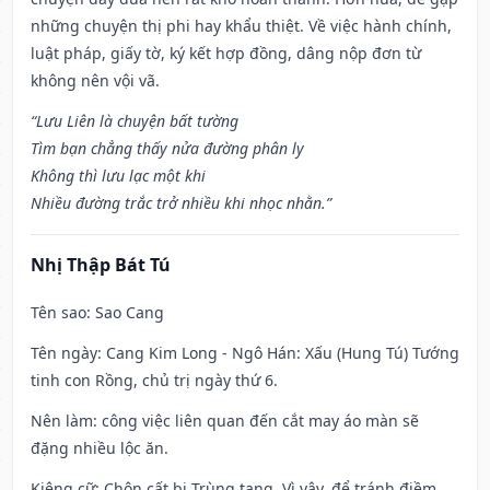
những chuyện thị phi hay khẩu thiệt. Về việc hành chính,
luật pháp, giấy tờ, ký kết hợp đồng, dâng nộp đơn từ
không nên vội vã.
“Lưu Liên là chuyện bất tường
Tìm bạn chẳng thấy nửa đường phân ly
Không thì lưu lạc một khi
Nhiều đường trắc trở nhiều khi nhọc nhằn.”
Nhị Thập Bát Tú
Tên sao
: Sao Cang
Tên ngày
: Cang Kim Long - Ngô Hán: Xấu (Hung Tú) Tướng
tinh con Rồng, chủ trị ngày thứ 6.
Nên làm
: công việc liên quan đến cắt may áo màn sẽ
đặng nhiều lộc ăn.
Kiêng cữ
: Chôn cất bị Trùng tang. Vì vậy, để tránh điềm