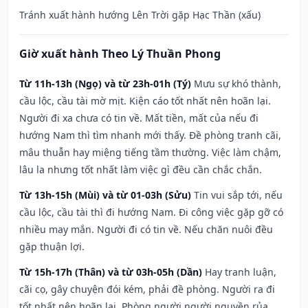
Tránh xuất hành hướng Lên Trời gặp Hạc Thần (xấu)
Giờ xuất hành Theo Lý Thuần Phong
Từ 11h-13h (Ngọ) và từ 23h-01h (Tý)
Mưu sự khó thành,
cầu lộc, cầu tài mờ mịt. Kiện cáo tốt nhất nên hoãn lại.
Người đi xa chưa có tin về. Mất tiền, mất của nếu đi
hướng Nam thì tìm nhanh mới thấy. Đề phòng tranh cãi,
mâu thuẫn hay miệng tiếng tầm thường. Việc làm chậm,
lâu la nhưng tốt nhất làm việc gì đều cần chắc chắn.
Từ 13h-15h (Mùi) và từ 01-03h (Sửu)
Tin vui sắp tới, nếu
cầu lộc, cầu tài thì đi hướng Nam. Đi công việc gặp gỡ có
nhiều may mắn. Người đi có tin về. Nếu chăn nuôi đều
gặp thuận lợi.
Từ 15h-17h (Thân) và từ 03h-05h (Dần)
Hay tranh luận,
cãi cọ, gây chuyện đói kém, phải đề phòng. Người ra đi
tốt nhất nên hoãn lại. Phòng người người nguyền rủa,