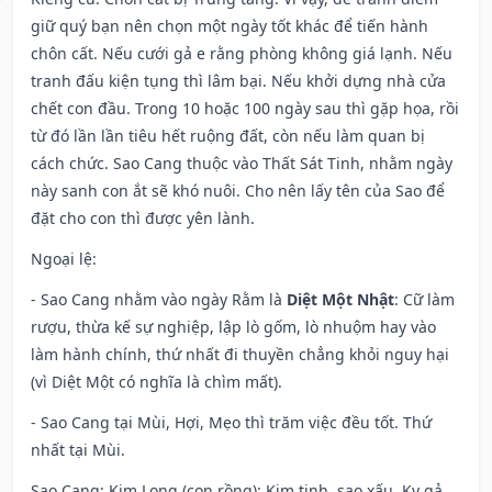
giữ quý bạn nên chọn một ngày tốt khác để tiến hành
chôn cất. Nếu cưới gả e rằng phòng không giá lạnh. Nếu
tranh đấu kiện tụng thì lâm bại. Nếu khởi dựng nhà cửa
chết con đầu. Trong 10 hoặc 100 ngày sau thì gặp họa, rồi
từ đó lần lần tiêu hết ruộng đất, còn nếu làm quan bị
cách chức. Sao Cang thuộc vào Thất Sát Tinh, nhằm ngày
này sanh con ắt sẽ khó nuôi. Cho nên lấy tên của Sao để
đặt cho con thì được yên lành.
Ngoại lệ
:
- Sao Cang nhằm vào ngày Rằm là
Diệt Một Nhật
: Cữ làm
rượu, thừa kế sự nghiệp, lập lò gốm, lò nhuộm hay vào
làm hành chính, thứ nhất đi thuyền chẳng khỏi nguy hại
(vì Diệt Một có nghĩa là chìm mất).
- Sao Cang tại Mùi, Hợi, Mẹo thì trăm việc đều tốt. Thứ
nhất tại Mùi.
Sao Cang: Kim Long (con rồng): Kim tinh, sao xấu. Kỵ gả