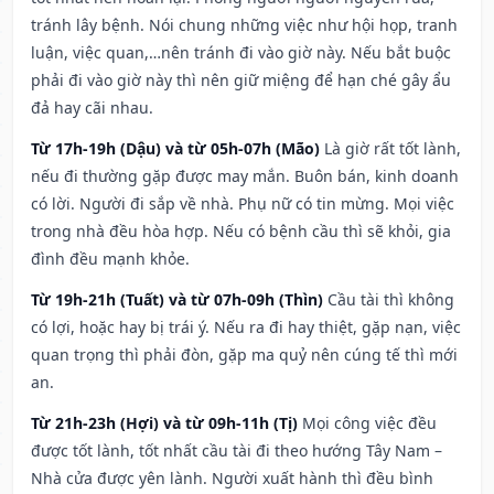
tránh lây bệnh. Nói chung những việc như hội họp, tranh
luận, việc quan,…nên tránh đi vào giờ này. Nếu bắt buộc
phải đi vào giờ này thì nên giữ miệng để hạn ché gây ẩu
đả hay cãi nhau.
Từ 17h-19h (Dậu) và từ 05h-07h (Mão)
Là giờ rất tốt lành,
nếu đi thường gặp được may mắn. Buôn bán, kinh doanh
có lời. Người đi sắp về nhà. Phụ nữ có tin mừng. Mọi việc
trong nhà đều hòa hợp. Nếu có bệnh cầu thì sẽ khỏi, gia
đình đều mạnh khỏe.
Từ 19h-21h (Tuất) và từ 07h-09h (Thìn)
Cầu tài thì không
có lợi, hoặc hay bị trái ý. Nếu ra đi hay thiệt, gặp nạn, việc
quan trọng thì phải đòn, gặp ma quỷ nên cúng tế thì mới
an.
Từ 21h-23h (Hợi) và từ 09h-11h (Tị)
Mọi công việc đều
được tốt lành, tốt nhất cầu tài đi theo hướng Tây Nam –
Nhà cửa được yên lành. Người xuất hành thì đều bình