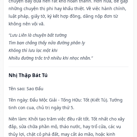
chuyện dây dưa nên rất khó hoàn thành. Hơn nữa, dễ gặp
những chuyện thị phi hay khẩu thiệt. Về việc hành chính,
luật pháp, giấy tờ, ký kết hợp đồng, dâng nộp đơn từ
không nên vội vã.
“Lưu Liên là chuyện bất tường
Tìm bạn chẳng thấy nửa đường phân ly
Không thì lưu lạc một khi
Nhiều đường trắc trở nhiều khi nhọc nhằn.”
Nhị Thập Bát Tú
Tên sao
: Sao Đẩu
Tên ngày
: Đẩu Mộc Giải - Tống Hữu: Tốt (Kiết Tú). Tướng
tinh con cua, chủ trị ngày thứ 5.
Nên làm
: Khởi tạo trăm việc đều rất tốt. Tốt nhất cho xây
đắp, sửa chữa phần mộ, tháo nước, hay trổ cửa, các vụ
thủy lợi, chặt cỏ phá đất, may cắt áo mão, hoặc kinh