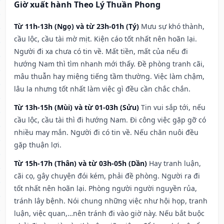
Giờ xuất hành Theo Lý Thuần Phong
Từ 11h-13h (Ngọ) và từ 23h-01h (Tý)
Mưu sự khó thành,
cầu lộc, cầu tài mờ mịt. Kiện cáo tốt nhất nên hoãn lại.
Người đi xa chưa có tin về. Mất tiền, mất của nếu đi
hướng Nam thì tìm nhanh mới thấy. Đề phòng tranh cãi,
mâu thuẫn hay miệng tiếng tầm thường. Việc làm chậm,
lâu la nhưng tốt nhất làm việc gì đều cần chắc chắn.
Từ 13h-15h (Mùi) và từ 01-03h (Sửu)
Tin vui sắp tới, nếu
cầu lộc, cầu tài thì đi hướng Nam. Đi công việc gặp gỡ có
nhiều may mắn. Người đi có tin về. Nếu chăn nuôi đều
gặp thuận lợi.
Từ 15h-17h (Thân) và từ 03h-05h (Dần)
Hay tranh luận,
cãi cọ, gây chuyện đói kém, phải đề phòng. Người ra đi
tốt nhất nên hoãn lại. Phòng người người nguyền rủa,
tránh lây bệnh. Nói chung những việc như hội họp, tranh
luận, việc quan,…nên tránh đi vào giờ này. Nếu bắt buộc