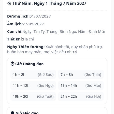
☀️ Thứ Năm, Ngày 1 Tháng 7 Năm 2027
Dương lịch:
01/07/2027
Âm lịch:
27/05/2027
Can chi:
Ngày: Tân Tỵ, Tháng: Bính Ngọ, Năm: Đinh Mùi
Tiết khí:
Hạ chí
Ngày Thiên Đường:
Xuất hành tốt, quý nhân phù trợ,
buôn bán may mắn, mọi việc đều như ý
⏱️ Giờ Hoàng đạo
1h – 2h
(Giờ Sửu)
7h – 8h
(Giờ Thìn)
11h – 12h
(Giờ Ngọ)
13h – 14h
(Giờ Mùi)
19h – 20h
(Giờ Tuất)
21h – 22h
(Giờ Hợi)
🌑 Giờ Hắc đạo