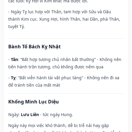
các tuổi: Kỷ Hợi vì Kim khắc mà được lợi.
- Ngày Tỵ lục hợp với Thân, tam hợp với Sửu và Dậu
thành Kim cục. Xung Hợi, hình Thân, hại Dần, phá Thân,
tuyệt Tý.
Bành Tổ Bách Kỵ Nhật
-
Tân
: “Bất hợp tương chủ nhân bất thường” - Không nên
tiến hành trộn tương, chủ không được nếm qua
-
Tỵ
: “Bất viễn hành tài vật phục tàng” - Không nên đi xa
để tránh tiền của mất mát
Khổng Minh Lục Diệu
Ngày:
Lưu Liên
- tức ngày Hung.
Ngày này mọi việc khó thành, dễ bị trễ nải hay gặp