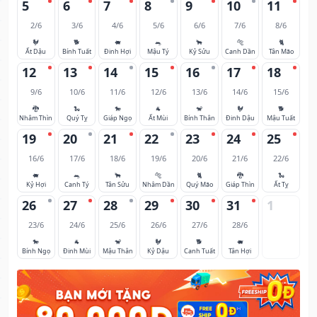
5
6
7
8
9
10
11
2/6
3/6
4/6
5/6
6/6
7/6
8/6
🐓
🐕
🐖
🐀
🐂
🐅
🐈
Ất Dậu
Bính Tuất
Đinh Hợi
Mậu Tý
Kỷ Sửu
Canh Dần
Tân Mão
12
13
14
15
16
17
18
9/6
10/6
11/6
12/6
13/6
14/6
15/6
🐉
🐍
🐎
🐐
🐒
🐓
🐕
Nhâm Thìn
Quý Tỵ
Giáp Ngọ
Ất Mùi
Bính Thân
Đinh Dậu
Mậu Tuất
19
20
21
22
23
24
25
16/6
17/6
18/6
19/6
20/6
21/6
22/6
🐖
🐀
🐂
🐅
🐈
🐉
🐍
Kỷ Hợi
Canh Tý
Tân Sửu
Nhâm Dần
Quý Mão
Giáp Thìn
Ất Tỵ
26
27
28
29
30
31
1
23/6
24/6
25/6
26/6
27/6
28/6
🐎
🐐
🐒
🐓
🐕
🐖
Bính Ngọ
Đinh Mùi
Mậu Thân
Kỷ Dậu
Canh Tuất
Tân Hợi