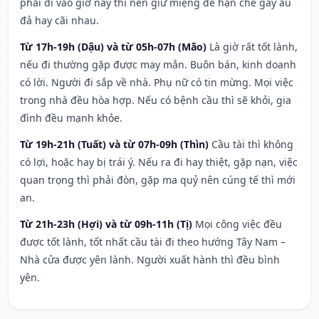
phải đi vào giờ này thì nên giữ miệng để hạn ché gây ẩu
đả hay cãi nhau.
Từ 17h-19h (Dậu) và từ 05h-07h (Mão)
Là giờ rất tốt lành,
nếu đi thường gặp được may mắn. Buôn bán, kinh doanh
có lời. Người đi sắp về nhà. Phụ nữ có tin mừng. Mọi việc
trong nhà đều hòa hợp. Nếu có bệnh cầu thì sẽ khỏi, gia
đình đều mạnh khỏe.
Từ 19h-21h (Tuất) và từ 07h-09h (Thìn)
Cầu tài thì không
có lợi, hoặc hay bị trái ý. Nếu ra đi hay thiệt, gặp nạn, việc
quan trọng thì phải đòn, gặp ma quỷ nên cúng tế thì mới
an.
Từ 21h-23h (Hợi) và từ 09h-11h (Tị)
Mọi công việc đều
được tốt lành, tốt nhất cầu tài đi theo hướng Tây Nam –
Nhà cửa được yên lành. Người xuất hành thì đều bình
yên.