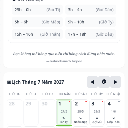
23h – 0h
(Giờ Tí)
3h – 4h
(Giờ Dần)
5h – 6h
(Giờ Mão)
9h – 10h
(Giờ Tỵ)
15h – 16h
(Giờ Thân)
17h – 18h
(Giờ Dậu)
Bạn không thể băng qua biển chỉ bằng cách đứng nhìn nước.
— Rabindranath Tagore
Lịch Tháng 7 Năm 2027
THỨ HAI
THỨ BA
THỨ TƯ
THỨ NĂM
THỨ SÁU
THỨ BẢY
CHỦ NHẬT
28
29
30
1
2
3
4
27/5
28/5
29/5
1/6
🐍
🐎
🐐
🐒
Tân Tỵ
Nhâm Ngọ
Quý Mùi
Giáp Thân