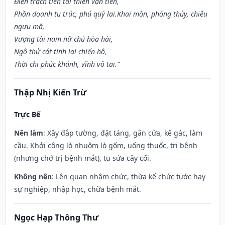
Điền trạch tiền tài thiên vạn tiến,
Phần doanh tu trúc, phú quý lai.Khai môn, phóng thủy, chiêu
ngưu mã,
Vượng tài nam nữ chủ hòa hài,
Ngộ thử cát tinh lai chiến hộ,
Thời chi phúc khánh, vĩnh vô tai.”
Thập Nhị Kiến Trừ
Trực Bế
Nên làm
: Xây đắp tường, đặt táng, gắn cửa, kê gác, làm
cầu. Khởi công lò nhuộm lò gốm, uống thuốc, trị bệnh
(nhưng chớ trị bệnh mắt), tu sửa cây cối.
Không nên
: Lên quan nhậm chức, thừa kế chức tước hay
sự nghiệp, nhập học, chữa bệnh mắt.
Ngọc Hạp Thông Thư