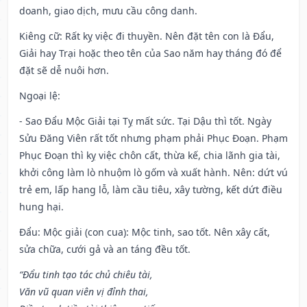
doanh, giao dịch, mưu cầu công danh.
Kiêng cữ
: Rất kỵ việc đi thuyền. Nên đặt tên con là Đẩu,
Giải hay Trại hoặc theo tên của Sao năm hay tháng đó để
đặt sẽ dễ nuôi hơn.
Ngoại lệ
:
- Sao Đẩu Mộc Giải tại Tỵ mất sức. Tại Dậu thì tốt. Ngày
Sửu Đăng Viên rất tốt nhưng phạm phải Phục Đoạn. Phạm
Phục Đoạn thì kỵ việc chôn cất, thừa kế, chia lãnh gia tài,
khởi công làm lò nhuộm lò gốm và xuất hành. Nên: dứt vú
trẻ em, lấp hang lỗ, làm cầu tiêu, xây tường, kết dứt điều
hung hại.
Đẩu: Mộc giải (con cua): Mộc tinh, sao tốt. Nên xây cất,
sửa chữa, cưới gả và an táng đều tốt.
“Đẩu tinh tạo tác chủ chiêu tài,
Văn vũ quan viên vị đỉnh thai,