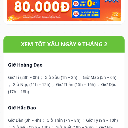
XEM TỐT XẤU NGÀY 9 THÁNG 2
Giờ Hoàng Đạo
Giờ Tí (23h – 0h)
;
Giờ Sửu (1h – 2h)
;
Giờ Mão (5h – 6h)
;
Giờ Ngọ (11h – 12h)
;
Giờ Thân (15h – 16h)
;
Giờ Dậu
(17h – 18h)
Giờ Hắc Đạo
Giờ Dần (3h – 4h)
;
Giờ Thìn (7h – 8h)
;
Giờ Tỵ (9h – 10h)
;
Giờ Mùi (13h – 14h)
;
Giờ Tuất (19h – 20h)
;
Giờ Hợi