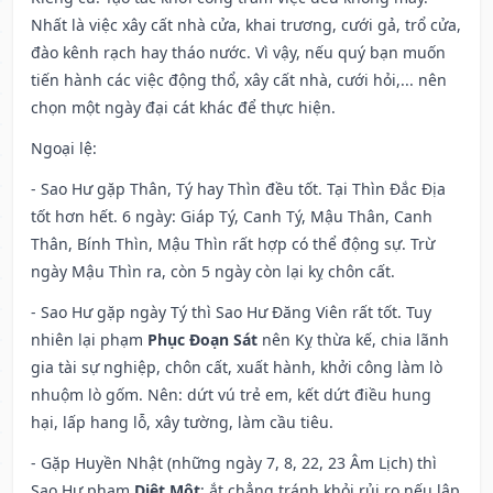
Nhất là việc xây cất nhà cửa, khai trương, cưới gả, trổ cửa,
đào kênh rạch hay tháo nước. Vì vậy, nếu quý bạn muốn
tiến hành các việc động thổ, xây cất nhà, cưới hỏi,... nên
chọn một ngày đại cát khác để thực hiện.
Ngoại lệ
:
- Sao Hư gặp Thân, Tý hay Thìn đều tốt. Tại Thìn Đắc Địa
tốt hơn hết. 6 ngày: Giáp Tý, Canh Tý, Mậu Thân, Canh
Thân, Bính Thìn, Mậu Thìn rất hợp có thể động sự. Trừ
ngày Mậu Thìn ra, còn 5 ngày còn lại kỵ chôn cất.
- Sao Hư gặp ngày Tý thì Sao Hư Đăng Viên rất tốt. Tuy
nhiên lại phạm
Phục Đoạn Sát
nên Kỵ thừa kế, chia lãnh
gia tài sự nghiệp, chôn cất, xuất hành, khởi công làm lò
nhuộm lò gốm. Nên: dứt vú trẻ em, kết dứt điều hung
hại, lấp hang lỗ, xây tường, làm cầu tiêu.
- Gặp Huyền Nhật (những ngày 7, 8, 22, 23 Âm Lịch) thì
Sao Hư phạm
Diệt Một
: ắt chẳng tránh khỏi rủi ro nếu lập