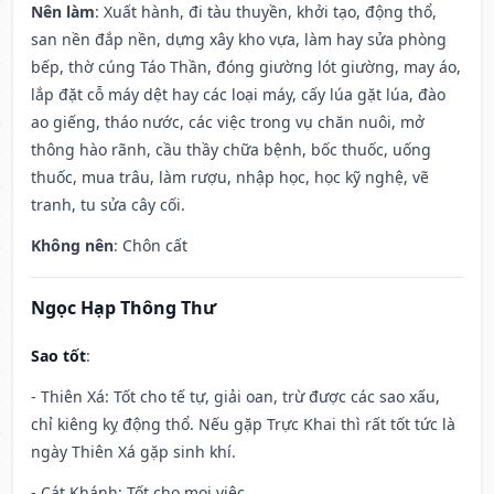
Nên làm
: Xuất hành, đi tàu thuyền, khởi tạo, động thổ,
san nền đắp nền, dựng xây kho vựa, làm hay sửa phòng
bếp, thờ cúng Táo Thần, đóng giường lót giường, may áo,
lắp đặt cỗ máy dệt hay các loại máy, cấy lúa gặt lúa, đào
ao giếng, tháo nước, các việc trong vụ chăn nuôi, mở
thông hào rãnh, cầu thầy chữa bệnh, bốc thuốc, uống
thuốc, mua trâu, làm rượu, nhập học, học kỹ nghệ, vẽ
tranh, tu sửa cây cối.
Không nên
: Chôn cất
Ngọc Hạp Thông Thư
Sao tốt
:
- Thiên Xá: Tốt cho tế tự, giải oan, trừ được các sao xấu,
chỉ kiêng kỵ động thổ. Nếu gặp Trực Khai thì rất tốt tức là
ngày Thiên Xá gặp sinh khí.
- Cát Khánh: Tốt cho mọi việc.