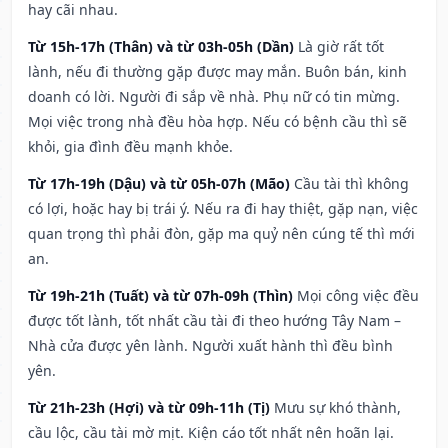
hay cãi nhau.
Từ 15h-17h (Thân) và từ 03h-05h (Dần)
Là giờ rất tốt
lành, nếu đi thường gặp được may mắn. Buôn bán, kinh
doanh có lời. Người đi sắp về nhà. Phụ nữ có tin mừng.
Mọi việc trong nhà đều hòa hợp. Nếu có bệnh cầu thì sẽ
khỏi, gia đình đều mạnh khỏe.
Từ 17h-19h (Dậu) và từ 05h-07h (Mão)
Cầu tài thì không
có lợi, hoặc hay bị trái ý. Nếu ra đi hay thiệt, gặp nạn, việc
quan trọng thì phải đòn, gặp ma quỷ nên cúng tế thì mới
an.
Từ 19h-21h (Tuất) và từ 07h-09h (Thìn)
Mọi công việc đều
được tốt lành, tốt nhất cầu tài đi theo hướng Tây Nam –
Nhà cửa được yên lành. Người xuất hành thì đều bình
yên.
Từ 21h-23h (Hợi) và từ 09h-11h (Tị)
Mưu sự khó thành,
cầu lộc, cầu tài mờ mịt. Kiện cáo tốt nhất nên hoãn lại.