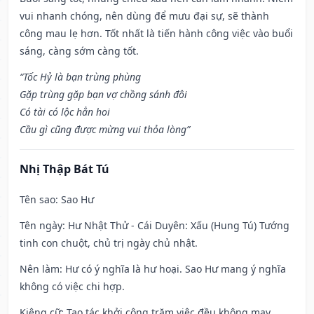
vui nhanh chóng, nên dùng để mưu đại sự, sẽ thành
công mau lẹ hơn. Tốt nhất là tiến hành công việc vào buổi
sáng, càng sớm càng tốt.
“Tốc Hỷ là bạn trùng phùng
Gặp trùng gặp bạn vợ chồng sánh đôi
Có tài có lộc hẳn hoi
Cầu gì cũng được mừng vui thỏa lòng”
Nhị Thập Bát Tú
Tên sao
: Sao Hư
Tên ngày
: Hư Nhật Thử - Cái Duyên: Xấu (Hung Tú) Tướng
tinh con chuột, chủ trị ngày chủ nhật.
Nên làm
: Hư có ý nghĩa là hư hoại. Sao Hư mang ý nghĩa
không có việc chi hợp.
Kiêng cữ
: Tạo tác khởi công trăm việc đều không may.