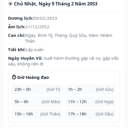
☀️ Chủ Nhật, Ngày 9 Tháng 2 Năm 2053
Dương lịch:
09/02/2053
Âm lịch:
21/12/2052
Can chi:
Ngày: Bính Tý, Tháng: Quý Sửu, Năm: Nhâm
Thân
Tiết khí:
Lập xuân
Ngày Huyền Vũ:
Xuất hành thường gặp cãi cọ, gặp việc
xấu, không nên đi
⏱️ Giờ Hoàng đạo
23h – 0h
(Giờ Tí)
1h – 2h
(Giờ Sửu)
5h – 6h
(Giờ Mão)
11h – 12h
(Giờ Ngọ)
15h – 16h
(Giờ Thân)
17h – 18h
(Giờ Dậu)