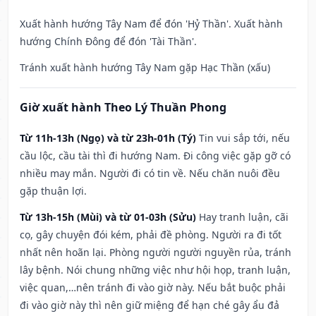
Xuất hành hướng Tây Nam để đón 'Hỷ Thần'. Xuất hành
hướng Chính Đông để đón 'Tài Thần'.
Tránh xuất hành hướng Tây Nam gặp Hạc Thần (xấu)
Giờ xuất hành Theo Lý Thuần Phong
Từ 11h-13h (Ngọ) và từ 23h-01h (Tý)
Tin vui sắp tới, nếu
cầu lộc, cầu tài thì đi hướng Nam. Đi công việc gặp gỡ có
nhiều may mắn. Người đi có tin về. Nếu chăn nuôi đều
gặp thuận lợi.
Từ 13h-15h (Mùi) và từ 01-03h (Sửu)
Hay tranh luận, cãi
cọ, gây chuyện đói kém, phải đề phòng. Người ra đi tốt
nhất nên hoãn lại. Phòng người người nguyền rủa, tránh
lây bệnh. Nói chung những việc như hội họp, tranh luận,
việc quan,…nên tránh đi vào giờ này. Nếu bắt buộc phải
đi vào giờ này thì nên giữ miệng để hạn ché gây ẩu đả