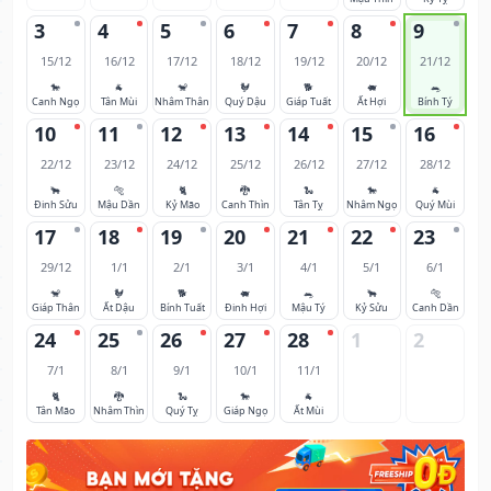
3
4
5
6
7
8
9
15/12
16/12
17/12
18/12
19/12
20/12
21/12
🐎
🐐
🐒
🐓
🐕
🐖
🐀
Canh Ngọ
Tân Mùi
Nhâm Thân
Quý Dậu
Giáp Tuất
Ất Hợi
Bính Tý
10
11
12
13
14
15
16
22/12
23/12
24/12
25/12
26/12
27/12
28/12
🐂
🐅
🐈
🐉
🐍
🐎
🐐
Đinh Sửu
Mậu Dần
Kỷ Mão
Canh Thìn
Tân Tỵ
Nhâm Ngọ
Quý Mùi
17
18
19
20
21
22
23
29/12
1/1
2/1
3/1
4/1
5/1
6/1
🐒
🐓
🐕
🐖
🐀
🐂
🐅
Giáp Thân
Ất Dậu
Bính Tuất
Đinh Hợi
Mậu Tý
Kỷ Sửu
Canh Dần
24
25
26
27
28
1
2
7/1
8/1
9/1
10/1
11/1
🐈
🐉
🐍
🐎
🐐
Tân Mão
Nhâm Thìn
Quý Tỵ
Giáp Ngọ
Ất Mùi