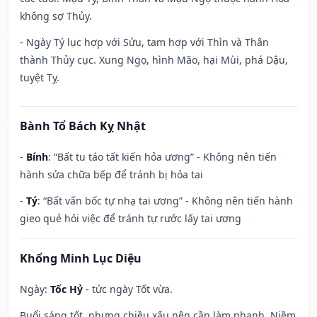
không sợ Thủy.
- Ngày Tý lục hợp với Sửu, tam hợp với Thìn và Thân
thành Thủy cục. Xung Ngọ, hình Mão, hại Mùi, phá Dậu,
tuyệt Tỵ.
Bành Tổ Bách Kỵ Nhật
-
Bính
: “Bất tu táo tất kiến hỏa ương” - Không nên tiến
hành sửa chữa bếp để tránh bị hỏa tai
-
Tý
: “Bất vấn bốc tự nhạ tai ương” - Không nên tiến hành
gieo quẻ hỏi việc để tránh tự rước lấy tai ương
Khổng Minh Lục Diệu
Ngày:
Tốc Hỷ
- tức ngày Tốt vừa.
Buổi sáng tốt, nhưng chiều xấu nên cần làm nhanh. Niềm