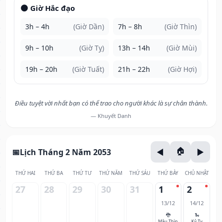
🌑 Giờ Hắc đạo
3h – 4h
(Giờ Dần)
7h – 8h
(Giờ Thìn)
9h – 10h
(Giờ Tỵ)
13h – 14h
(Giờ Mùi)
19h – 20h
(Giờ Tuất)
21h – 22h
(Giờ Hợi)
Điều tuyệt vời nhất bạn có thể trao cho người khác là sự chân thành.
— Khuyết Danh
Lịch Tháng 2 Năm 2053
THỨ HAI
THỨ BA
THỨ TƯ
THỨ NĂM
THỨ SÁU
THỨ BẢY
CHỦ NHẬT
27
28
29
30
31
1
2
13/12
14/12
🐉
🐍
Mậu Thìn
Kỷ Tỵ