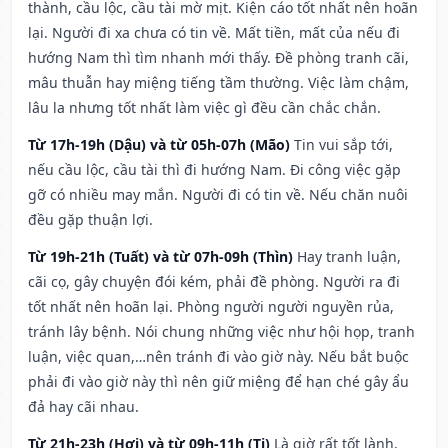
thành, cầu lộc, cầu tài mờ mịt. Kiện cáo tốt nhất nên hoãn
lại. Người đi xa chưa có tin về. Mất tiền, mất của nếu đi
hướng Nam thì tìm nhanh mới thấy. Đề phòng tranh cãi,
mâu thuẫn hay miệng tiếng tầm thường. Việc làm chậm,
lâu la nhưng tốt nhất làm việc gì đều cần chắc chắn.
Từ 17h-19h (Dậu) và từ 05h-07h (Mão)
Tin vui sắp tới,
nếu cầu lộc, cầu tài thì đi hướng Nam. Đi công việc gặp
gỡ có nhiều may mắn. Người đi có tin về. Nếu chăn nuôi
đều gặp thuận lợi.
Từ 19h-21h (Tuất) và từ 07h-09h (Thìn)
Hay tranh luận,
cãi cọ, gây chuyện đói kém, phải đề phòng. Người ra đi
tốt nhất nên hoãn lại. Phòng người người nguyền rủa,
tránh lây bệnh. Nói chung những việc như hội họp, tranh
luận, việc quan,…nên tránh đi vào giờ này. Nếu bắt buộc
phải đi vào giờ này thì nên giữ miệng để hạn ché gây ẩu
đả hay cãi nhau.
Từ 21h-23h (Hợi) và từ 09h-11h (Tị)
Là giờ rất tốt lành,