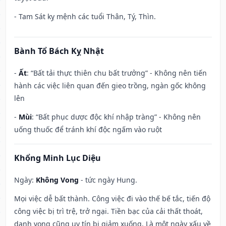
- Tam Sát kỵ mệnh các tuổi Thân, Tý, Thìn.
Bành Tổ Bách Kỵ Nhật
-
Ất
: “Bất tải thực thiên chu bất trưởng” - Không nên tiến
hành các việc liên quan đến gieo trồng, ngàn gốc không
lên
-
Mùi
: “Bất phục dược độc khí nhập tràng” - Không nên
uống thuốc để tránh khí độc ngấm vào ruột
Khổng Minh Lục Diệu
Ngày:
Không Vong
- tức ngày Hung.
Mọi việc dễ bất thành. Công việc đi vào thế bế tắc, tiến độ
công việc bị trì trệ, trở ngại. Tiền bạc của cải thất thoát,
danh vọng cũng uy tín bị giảm xuống. Là một ngày xấu về