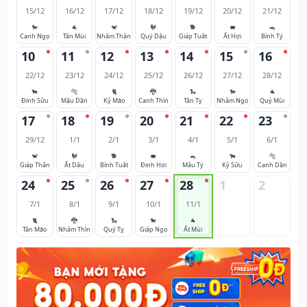
15/12
16/12
17/12
18/12
19/12
20/12
21/12
🐎
🐐
🐒
🐓
🐕
🐖
🐀
Canh Ngọ
Tân Mùi
Nhâm Thân
Quý Dậu
Giáp Tuất
Ất Hợi
Bính Tý
10
11
12
13
14
15
16
22/12
23/12
24/12
25/12
26/12
27/12
28/12
🐂
🐅
🐈
🐉
🐍
🐎
🐐
Đinh Sửu
Mậu Dần
Kỷ Mão
Canh Thìn
Tân Tỵ
Nhâm Ngọ
Quý Mùi
17
18
19
20
21
22
23
29/12
1/1
2/1
3/1
4/1
5/1
6/1
🐒
🐓
🐕
🐖
🐀
🐂
🐅
Giáp Thân
Ất Dậu
Bính Tuất
Đinh Hợi
Mậu Tý
Kỷ Sửu
Canh Dần
24
25
26
27
28
1
2
7/1
8/1
9/1
10/1
11/1
🐈
🐉
🐍
🐎
🐐
Tân Mão
Nhâm Thìn
Quý Tỵ
Giáp Ngọ
Ất Mùi