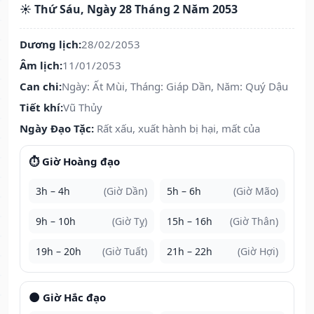
☀️ Thứ Sáu, Ngày 28 Tháng 2 Năm 2053
Dương lịch:
28/02/2053
Âm lịch:
11/01/2053
Can chi:
Ngày: Ất Mùi, Tháng: Giáp Dần, Năm: Quý Dậu
Tiết khí:
Vũ Thủy
Ngày Đạo Tặc:
Rất xấu, xuất hành bị hại, mất của
⏱️ Giờ Hoàng đạo
3h – 4h
(Giờ Dần)
5h – 6h
(Giờ Mão)
9h – 10h
(Giờ Tỵ)
15h – 16h
(Giờ Thân)
19h – 20h
(Giờ Tuất)
21h – 22h
(Giờ Hợi)
🌑 Giờ Hắc đạo