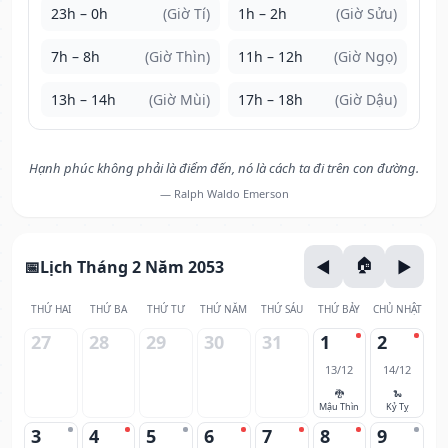
23h – 0h
(Giờ Tí)
1h – 2h
(Giờ Sửu)
7h – 8h
(Giờ Thìn)
11h – 12h
(Giờ Ngọ)
13h – 14h
(Giờ Mùi)
17h – 18h
(Giờ Dậu)
Hạnh phúc không phải là điểm đến, nó là cách ta đi trên con đường.
— Ralph Waldo Emerson
Lịch Tháng 2 Năm 2053
THỨ HAI
THỨ BA
THỨ TƯ
THỨ NĂM
THỨ SÁU
THỨ BẢY
CHỦ NHẬT
27
28
29
30
31
1
2
13/12
14/12
🐉
🐍
Mậu Thìn
Kỷ Tỵ
3
4
5
6
7
8
9