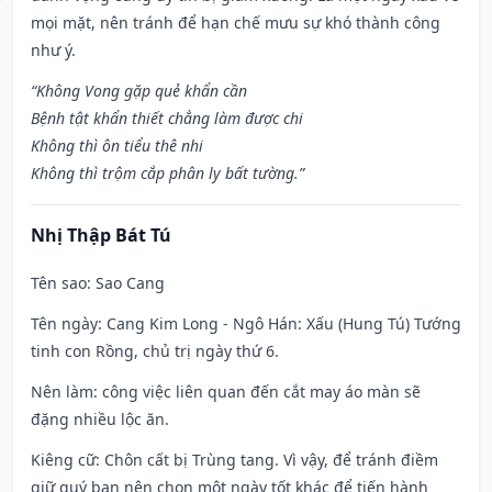
mọi mặt, nên tránh để hạn chế mưu sự khó thành công
như ý.
“Không Vong gặp quẻ khẩn cần
Bệnh tật khẩn thiết chẳng làm được chi
Không thì ôn tiểu thê nhi
Không thì trộm cắp phân ly bất tường.”
Nhị Thập Bát Tú
Tên sao
: Sao Cang
Tên ngày
: Cang Kim Long - Ngô Hán: Xấu (Hung Tú) Tướng
tinh con Rồng, chủ trị ngày thứ 6.
Nên làm
: công việc liên quan đến cắt may áo màn sẽ
đặng nhiều lộc ăn.
Kiêng cữ
: Chôn cất bị Trùng tang. Vì vậy, để tránh điềm
giữ quý bạn nên chọn một ngày tốt khác để tiến hành