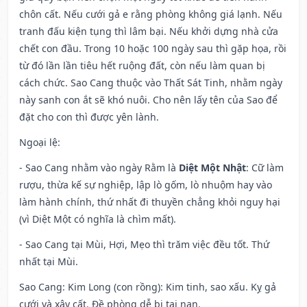
chôn cất. Nếu cưới gả e rằng phòng không giá lạnh. Nếu
tranh đấu kiện tụng thì lâm bại. Nếu khởi dựng nhà cửa
chết con đầu. Trong 10 hoặc 100 ngày sau thì gặp họa, rồi
từ đó lần lần tiêu hết ruộng đất, còn nếu làm quan bị
cách chức. Sao Cang thuộc vào Thất Sát Tinh, nhằm ngày
này sanh con ắt sẽ khó nuôi. Cho nên lấy tên của Sao để
đặt cho con thì được yên lành.
Ngoại lệ
:
- Sao Cang nhằm vào ngày Rằm là
Diệt Một Nhật
: Cữ làm
rượu, thừa kế sự nghiệp, lập lò gốm, lò nhuộm hay vào
làm hành chính, thứ nhất đi thuyền chẳng khỏi nguy hại
(vì Diệt Một có nghĩa là chìm mất).
- Sao Cang tại Mùi, Hợi, Mẹo thì trăm việc đều tốt. Thứ
nhất tại Mùi.
Sao Cang: Kim Long (con rồng): Kim tinh, sao xấu. Kỵ gả
cưới và xây cất. Đề phòng dễ bị tai nạn.