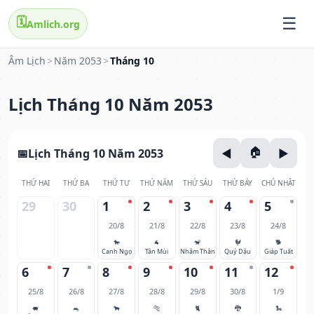
🗓️
Amlich.org
Âm Lịch
>
Năm 2053
>
Tháng 10
Lịch Tháng 10 Năm 2053
Lịch Tháng 10 Năm 2053
THỨ HAI
THỨ BA
THỨ TƯ
THỨ NĂM
THỨ SÁU
THỨ BẢY
CHỦ NHẬT
29
30
1
2
3
4
5
20/8
21/8
22/8
23/8
24/8
🐎
🐐
🐒
🐓
🐕
Canh Ngọ
Tân Mùi
Nhâm Thân
Quý Dậu
Giáp Tuất
6
7
8
9
10
11
12
25/8
26/8
27/8
28/8
29/8
30/8
1/9
🐖
🐀
🐂
🐅
🐈
🐉
🐍