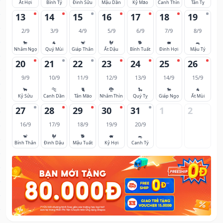
Ất Hợi
Bính Tý
Đinh Sửu
Mậu Dần
Kỷ Mão
Canh Thìn
Tân Tỵ
13
14
15
16
17
18
19
2/9
3/9
4/9
5/9
6/9
7/9
8/9
🐎
🐐
🐒
🐓
🐕
🐖
🐀
Nhâm Ngọ
Quý Mùi
Giáp Thân
Ất Dậu
Bính Tuất
Đinh Hợi
Mậu Tý
20
21
22
23
24
25
26
9/9
10/9
11/9
12/9
13/9
14/9
15/9
🐂
🐅
🐈
🐉
🐍
🐎
🐐
Kỷ Sửu
Canh Dần
Tân Mão
Nhâm Thìn
Quý Tỵ
Giáp Ngọ
Ất Mùi
27
28
29
30
31
1
2
16/9
17/9
18/9
19/9
20/9
🐒
🐓
🐕
🐖
🐀
Bính Thân
Đinh Dậu
Mậu Tuất
Kỷ Hợi
Canh Tý