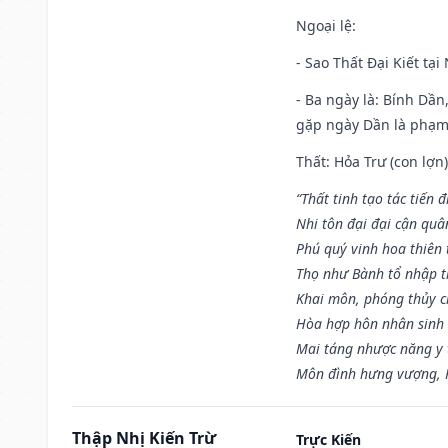
Ngoại lệ
:
- Sao Thất Đại Kiết tạ
- Ba ngày là: Bính Dầ
gặp ngày Dần là phạ
Thất: Hỏa Trư (con lợn)
“Thất tinh tạo tác tiến 
Nhi tôn đại đại cận quâ
Phú quý vinh hoa thiên 
Thọ như Bành tổ nhập t
Khai môn, phóng thủy ch
Hòa hợp hôn nhân sinh 
Mai táng nhược năng y 
Môn đình hưng vượng, P
Thập Nhị Kiến Trừ
Trực Kiến