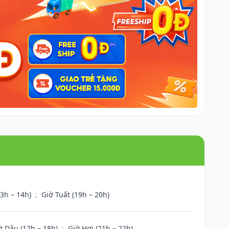
13h – 14h)
;
Giờ Tuất (19h – 20h)
ờ Dậu (17h – 18h)
;
Giờ Hợi (21h – 22h)