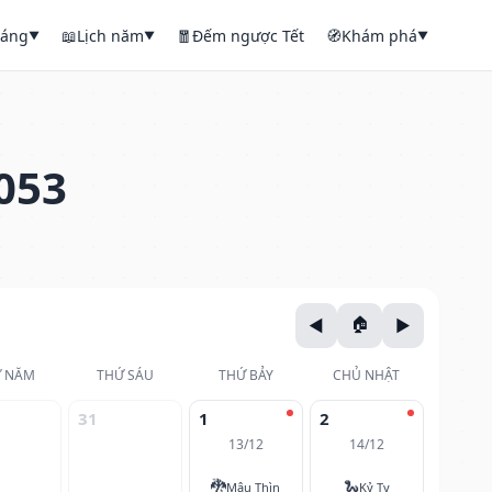
háng
📖
Lịch năm
🧧
Đếm ngược Tết
🧭
Khám phá
▼
▼
▼
053
 NĂM
THỨ SÁU
THỨ BẢY
CHỦ NHẬT
31
1
2
13/12
14/12
🐉
🐍
Mậu Thìn
Kỷ Tỵ