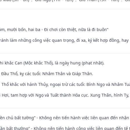
m, mười bốn, hai ba - Đi chơi còn thiệt, nữa là đi buôn”
Tránh làm những công việc quan trọng, đi xa, ký kết hợp đồng, hay 
hi khắc Can (Mộc khắc Thổ), là ngày hung (phạt nhật).
Đầu Thổ, kỵ các tuổi: Nhâm Thân và Giáp Thân.
 Thổ khắc với hành Thủy, ngoại trừ các tuổi: Bính Ngọ và Nhâm T
 Hợi, tam hợp với Ngọ và Tuất thành Hỏa cục. Xung Thân, hình Tỵ, 
điền chủ bất tường” - Không nên tiến hành việc liên quan đến nhậ
 thần bất thường” - Không nên tiến hành công việc liên quan đến t