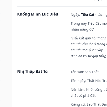
Khổng Minh Lục Diệu
Ngày:
Tiểu Cát
- tức n
Trong này Tiểu Cát mọi
nhân nâng đỡ.
“Tiểu Cát gặp hội thanh
Cầu tài cầu lộc ở trong
Cầu tài toại ý vui vầy
Bình an vô sự gặp thầy,
Nhị Thập Bát Tú
Tên sao
: Sao Thất
Tên ngày
: Thất Hỏa Tr
Nên làm
: Khởi công tr
chặt cỏ phá đất.
Kiêng cữ
: Sao Thất Đại