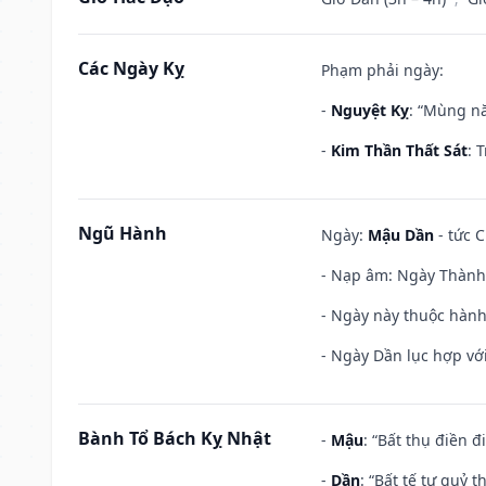
Các Ngày Kỵ
Phạm phải ngày:
-
Nguyệt Kỵ
: “Mùng nă
-
Kim Thần Thất Sát
: 
Ngũ Hành
Ngày:
Mậu Dần
- tức C
- Nạp âm: Ngày Thành 
- Ngày này thuộc hành
- Ngày Dần lục hợp với
Bành Tổ Bách Kỵ Nhật
-
Mậu
: “Bất thụ điền 
-
Dần
: “Bất tế tự quỷ