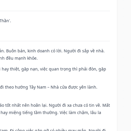
Thần'.
n. Buôn bán, kinh doanh có lời. Người đi sắp về nhà.
đình đều mạnh khỏe.
đi hay thiệt, gặp nạn, việc quan trọng thì phải đòn, gặp
ài đi theo hướng Tây Nam – Nhà cửa được yên lành.
áo tốt nhất nên hoãn lại. Người đi xa chưa có tin về. Mất
 hay miệng tiếng tầm thường. Việc làm chậm, lâu la
ng Nam. Đi công việc gặp gỡ có nhiều may mắn. Người đi