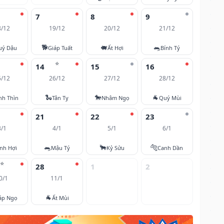
7
8
9
8/12
19/12
20/12
21/12
🐕
🐖
🐀
uý Dậu
Giáp Tuất
Ất Hợi
Bính Tý
⭐
14
15
16
5/12
26/12
27/12
28/12
🐍
🐎
🐐
nh Thìn
Tân Tỵ
Nhâm Ngọ
Quý Mùi
21
22
23
3/1
4/1
5/1
6/1
🐀
🐂
🐅
nh Hợi
Mậu Tý
Kỷ Sửu
Canh Dần
⭐
28
1
2
0/1
11/1
🐐
áp Ngọ
Ất Mùi