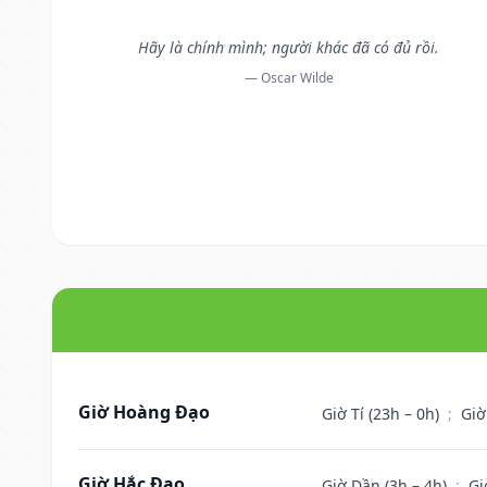
Hãy là chính mình; người khác đã có đủ rồi.
— Oscar Wilde
Giờ Hoàng Đạo
Giờ Tí (23h – 0h)
;
Giờ
Giờ Hắc Đạo
Giờ Dần (3h – 4h)
;
Gi