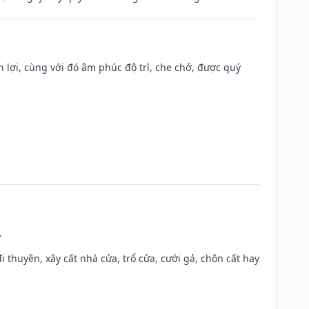
n lợi, cùng với đó âm phúc độ trì, che chở, được quý
.
đi thuyền, xây cất nhà cửa, trổ cửa, cưới gả, chôn cất hay