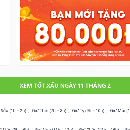
XEM TỐT XẤU NGÀY 11 THÁNG 2
 Sửu (1h – 2h)
;
Giờ Thìn (7h – 8h)
;
Giờ Tỵ (9h – 10h)
;
Giờ Mùi (
ờ Mão (5h – 6h)
;
Giờ Ngọ (11h – 12h)
;
Giờ Thân (15h – 16h)
;
Gi