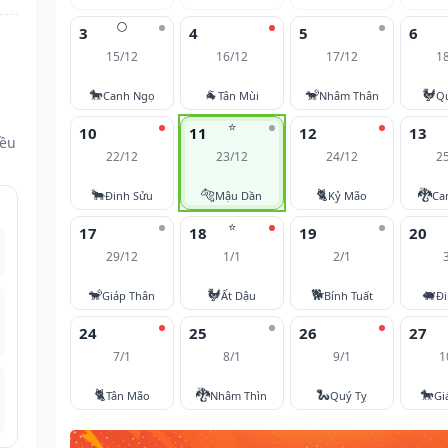
🌕
3
4
5
6
15/12
16/12
17/12
1
🐎
🐐
🐒
🐓
Canh Ngọ
Tân Mùi
Nhâm Thân
Q
⭐
10
11
12
13
đều
22/12
23/12
24/12
2
🐂
🐅
🐈
🐉
Đinh Sửu
Mậu Dần
Kỷ Mão
Ca
⭐
17
18
19
20
29/12
1/1
2/1
🐒
🐓
🐕
🐖
Giáp Thân
Ất Dậu
Bính Tuất
Đi
24
25
26
27
7/1
8/1
9/1
1
🐈
🐉
🐍
🐎
Tân Mão
Nhâm Thìn
Quý Tỵ
Gi