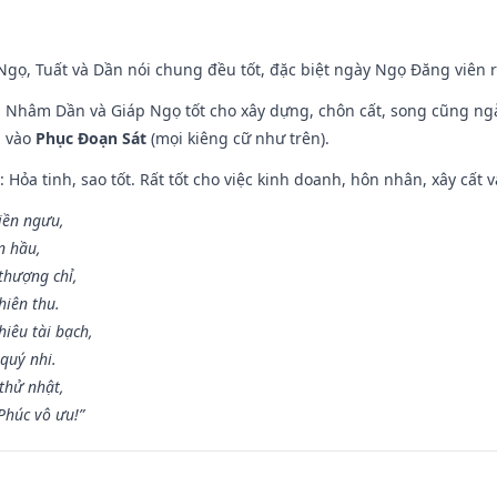
i Ngọ, Tuất và Dần nói chung đều tốt, đặc biệt ngày Ngọ Đăng viên r
n, Nhâm Dần và Giáp Ngọ tốt cho xây dựng, chôn cất, song cũng ng
m vào
Phục Đoạn Sát
(mọi kiêng cữ như trên).
: Hỏa tinh, sao tốt. Rất tốt cho việc kinh doanh, hôn nhân, xây cất v
điền ngưu,
n hầu,
thượng chỉ,
hiên thu.
iêu tài bạch,
quý nhi.
thử nhật,
húc vô ưu!”