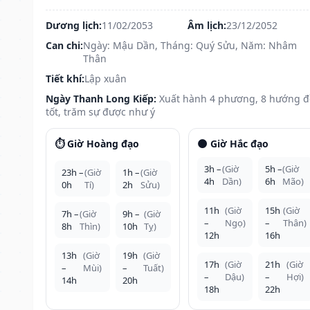
Dương lịch:
11/02/2053
Âm lịch:
23/12/2052
Can chi:
Ngày: Mậu Dần, Tháng: Quý Sửu, Năm: Nhâm
Thân
Tiết khí:
Lập xuân
Ngày Thanh Long Kiếp:
Xuất hành 4 phương, 8 hướng 
tốt, trăm sự được như ý
⏱️ Giờ Hoàng đạo
🌑 Giờ Hắc đạo
3h –
(Giờ
5h –
(Giờ
23h –
(Giờ
1h –
(Giờ
4h
Dần)
6h
Mão)
0h
Tí)
2h
Sửu)
11h
(Giờ
15h
(Giờ
7h –
(Giờ
9h –
(Giờ
–
Ngọ)
–
Thân)
8h
Thìn)
10h
Tỵ)
12h
16h
13h
(Giờ
19h
(Giờ
17h
(Giờ
21h
(Giờ
–
Mùi)
–
Tuất)
–
Dậu)
–
Hợi)
14h
20h
18h
22h