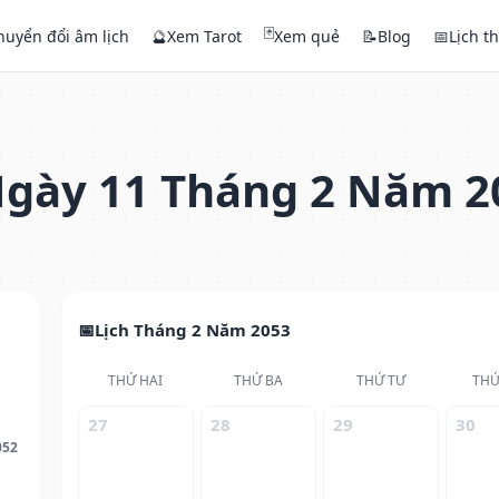
🃏
huyển đổi âm lịch
🔮
Xem Tarot
Xem quẻ
📝
Blog
📅
Lịch t
gày 11 Tháng 2 Năm 2
Lịch Tháng 2 Năm 2053
THỨ HAI
THỨ BA
THỨ TƯ
THỨ
27
28
29
30
052