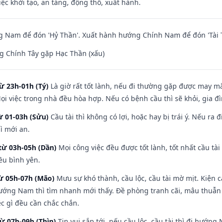
việc khởi tạo, an táng, động thổ, xuất hành.
 Nam để đón 'Hỷ Thần'. Xuất hành hướng Chính Nam để đón 'Tài 
g Chính Tây gặp Hạc Thần (xấu)
ừ 23h-01h (Tý)
Là giờ rất tốt lành, nếu đi thường gặp được may mắ
ọi việc trong nhà đều hòa hợp. Nếu có bệnh cầu thì sẽ khỏi, gia 
ừ 01-03h (Sửu)
Cầu tài thì không có lợi, hoặc hay bị trái ý. Nếu ra 
ì mới an.
từ 03h-05h (Dần)
Mọi công việc đều được tốt lành, tốt nhất cầu t
ều bình yên.
từ 05h-07h (Mão)
Mưu sự khó thành, cầu lộc, cầu tài mờ mịt. Kiện c
hướng Nam thì tìm nhanh mới thấy. Đề phòng tranh cãi, mâu thuẫn
ệc gì đều cần chắc chắn.
từ 07h-09h (Thìn)
Tin vui sắp tới, nếu cầu lộc, cầu tài thì đi hướ