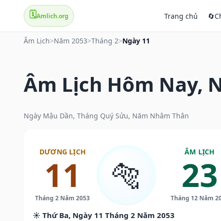
🗓️
Trang chủ
🔄
C
Amlich.org
Âm Lịch
>
Năm 2053
>
Tháng 2
>
Ngày 11
Âm Lịch Hôm Nay, N
Ngày Mậu Dần, Tháng Quý Sửu, Năm Nhâm Thân
DƯƠNG LỊCH
ÂM LỊCH
11
23
🐅
Tháng 2 Năm 2053
Tháng 12 Năm 2
☀️ Thứ Ba, Ngày 11 Tháng 2 Năm 2053