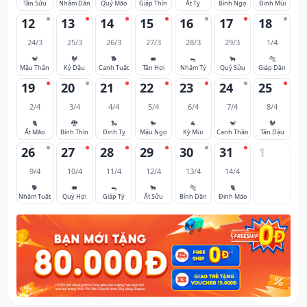
Tân Sửu
Nhâm Dần
Quý Mão
Giáp Thìn
Ất Tỵ
Bính Ngọ
Đinh Mùi
12
13
14
15
16
17
18
24/3
25/3
26/3
27/3
28/3
29/3
1/4
🐒
🐓
🐕
🐖
🐀
🐂
🐅
Mậu Thân
Kỷ Dậu
Canh Tuất
Tân Hợi
Nhâm Tý
Quý Sửu
Giáp Dần
19
20
21
22
23
24
25
2/4
3/4
4/4
5/4
6/4
7/4
8/4
🐈
🐉
🐍
🐎
🐐
🐒
🐓
Ất Mão
Bính Thìn
Đinh Tỵ
Mậu Ngọ
Kỷ Mùi
Canh Thân
Tân Dậu
26
27
28
29
30
31
1
9/4
10/4
11/4
12/4
13/4
14/4
🐕
🐖
🐀
🐂
🐅
🐈
Nhâm Tuất
Quý Hợi
Giáp Tý
Ất Sửu
Bính Dần
Đinh Mão