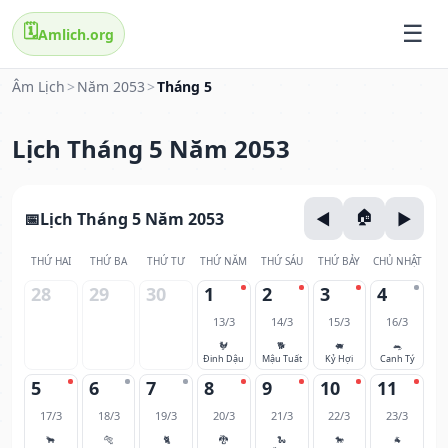
🗓️
Amlich.org
Âm Lịch
>
Năm 2053
>
Tháng 5
Lịch Tháng 5 Năm 2053
Lịch Tháng 5 Năm 2053
THỨ HAI
THỨ BA
THỨ TƯ
THỨ NĂM
THỨ SÁU
THỨ BẢY
CHỦ NHẬT
28
29
30
1
2
3
4
13/3
14/3
15/3
16/3
🐓
🐕
🐖
🐀
Đinh Dậu
Mậu Tuất
Kỷ Hợi
Canh Tý
5
6
7
8
9
10
11
17/3
18/3
19/3
20/3
21/3
22/3
23/3
🐂
🐅
🐈
🐉
🐍
🐎
🐐