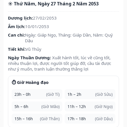
☀️ Thứ Năm, Ngày 27 Tháng 2 Năm 2053
Dương lịch:
27/02/2053
Âm lịch:
10/01/2053
Can chi:
Ngày: Giáp Ngọ, Tháng: Giáp Dần, Năm: Quý
Dậu
Tiết khí:
Vũ Thủy
Ngày Thuần Dương:
Xuất hành tốt, lúc về cũng tốt,
nhiều thuận lợi, được người tốt giúp đỡ, cầu tài được
như ý muốn, tranh luận thường thắng lợi
⏱️ Giờ Hoàng đạo
23h – 0h
(Giờ Tí)
1h – 2h
(Giờ Sửu)
5h – 6h
(Giờ Mão)
11h – 12h
(Giờ Ngọ)
15h – 16h
(Giờ Thân)
17h – 18h
(Giờ Dậu)