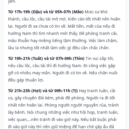
yên.
Từ 17h-19h (Dậu) và từ 05h-07h (Mão)
Mưu sự khó
thành, cầu lộc, cầu tài mờ mịt. Kiện cáo tốt nhất nên hoãn
lại. Người đi xa chưa có tin về. Mất tiền, mất của nếu đi
hướng Nam thì tìm nhanh mới thấy. Đề phòng tranh cãi,
mâu thuẫn hay miệng tiếng tầm thường. Việc làm chậm,
lâu la nhưng tốt nhất làm việc gì đều cần chắc chắn.
Từ 19h-21h (Tuất) và từ 07h-09h (Thìn)
Tin vui sắp tới,
nếu cầu lộc, cầu tài thì đi hướng Nam. Đi công việc gặp
gỡ có nhiều may mắn. Người đi có tin về. Nếu chăn nuôi
đều gặp thuận lợi.
Từ 21h-23h (Hợi) và từ 09h-11h (Tị)
Hay tranh luận, cãi
cọ, gây chuyện đói kém, phải đề phòng. Người ra đi tốt
nhất nên hoãn lại. Phòng người người nguyền rủa, tránh
lây bệnh. Nói chung những việc như hội họp, tranh luận,
việc quan,…nên tránh đi vào giờ này. Nếu bắt buộc phải
đi vào giờ này thì nên giữ miệng để hạn ché gây ẩu đả