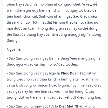
phần hay sửa chữa mộ phần ắt có người chết. Vì vậy, để
tránh điềm giữ quý bạn nên chọn một ngày tốt khác để
tiến hành chôn cất. Sinh con nhằm ngày Sao Giác chiếu
thì sẽ khó nuôi. Tốt nhất đặt tên con theo tên của Sao nó
mới được an toàn. Không dùng tên sao này có thể dùng
tên Sao của tháng hay của năm cũng mang ý nghĩa tương
đương.
Ngoại lệ
:
- Sao Giác trúng vào ngày Dần là Đăng Viên mang ý nghĩa
được ngôi vị cao cả, hay mọi sự đều tốt đẹp.
- Sao Giác trúng vào ngày Ngọ là
Phục Đoạn Sát
: rất kỵ
trong việc chôn cất, thừa kế, chia lãnh gia tài, xuất hành
và cả khởi công lò nhuộm hoặc lò gốm. Tuy nhiên sao Giác
vào ngày này lại nên làm các việc như lấp hang lỗ, xây
tường, dứt vú trẻ em, làm cầu tiêu, kết dứt điều hung hại.
- Sao Giác trúng ngày Sóc tức là
Diệt Một Nhật
: không