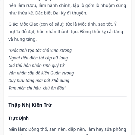
nên làm rượu, làm hành chính, lập lò gốm lò nhuộm cũng
như thừa kế. Đặc biệt Đại Kỵ đi thuyền.
Giác: Mộc Giao (con cá sấu): tức là Mộc tinh, sao tốt. Ý
nghĩa đỗ đạt, hôn nhân thành tựu. Đồng thời kỵ cải táng
và hung táng.
“Giác tinh tọa tác chủ vinh xương
Ngoại tiến điền tài cập nữ lang
Giá thú hôn nhân sinh quý tử
Văn nhân cập đệ kiến Quân vương
Duy hữu táng mai bất khả dụng
Tam niên chi hậu, chủ ôn đậu”
Thập Nhị Kiến Trừ
Trực Định
Nên làm
: Động thổ, san nền, đắp nền, làm hay sửa phòng