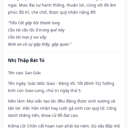
ngại. Mưu đại sự hanh thông, thuận lợi, cùng với đó âm
phúc độ trì, che chở, được quý nhân nâng đỡ.
“Tiểu Cát gặp hội thanh long
Cầu tài cầu lộc ở trong quẻ này
Cầu tài toại ý vui vầy
Bình an vô sự gặp thầy, gặp quen.”
Nhị Thập Bát Tú
Tên sao
: Sao Giác
Tên ngày
: Giác Mộc Giao - Đặng Vũ: Tốt (Bình Tú) Tướng
tinh con Giao Long, chủ trị ngày thứ 5.
Nên làm
: Mọi việc tạo tác đều đặng được vinh xương và
tấn lợi. Việc hôn nhân hay cưới gả sinh con quý tử. Công
danh thăng tiến, khoa cử đỗ đạt cao.
Kiêng cữ
: Chôn cất hoạn nạn phải ba năm. Dù xây đắp mộ