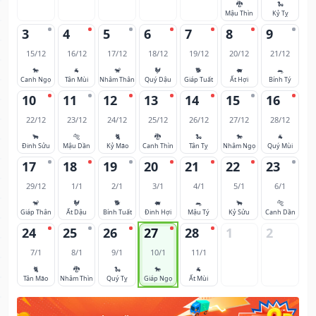
🐉
🐍
Mậu Thìn
Kỷ Tỵ
3
4
5
6
7
8
9
15/12
16/12
17/12
18/12
19/12
20/12
21/12
🐎
🐐
🐒
🐓
🐕
🐖
🐀
Canh Ngọ
Tân Mùi
Nhâm Thân
Quý Dậu
Giáp Tuất
Ất Hợi
Bính Tý
10
11
12
13
14
15
16
22/12
23/12
24/12
25/12
26/12
27/12
28/12
🐂
🐅
🐈
🐉
🐍
🐎
🐐
Đinh Sửu
Mậu Dần
Kỷ Mão
Canh Thìn
Tân Tỵ
Nhâm Ngọ
Quý Mùi
17
18
19
20
21
22
23
29/12
1/1
2/1
3/1
4/1
5/1
6/1
🐒
🐓
🐕
🐖
🐀
🐂
🐅
Giáp Thân
Ất Dậu
Bính Tuất
Đinh Hợi
Mậu Tý
Kỷ Sửu
Canh Dần
24
25
26
27
28
1
2
7/1
8/1
9/1
10/1
11/1
🐈
🐉
🐍
🐎
🐐
Tân Mão
Nhâm Thìn
Quý Tỵ
Giáp Ngọ
Ất Mùi