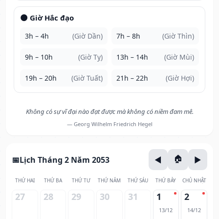
🌑 Giờ Hắc đạo
3h – 4h
(Giờ Dần)
7h – 8h
(Giờ Thìn)
9h – 10h
(Giờ Tỵ)
13h – 14h
(Giờ Mùi)
19h – 20h
(Giờ Tuất)
21h – 22h
(Giờ Hợi)
Không có sự vĩ đại nào đạt được mà không có niềm đam mê.
— Georg Wilhelm Friedrich Hegel
Lịch Tháng 2 Năm 2053
THỨ HAI
THỨ BA
THỨ TƯ
THỨ NĂM
THỨ SÁU
THỨ BẢY
CHỦ NHẬT
27
28
29
30
31
1
2
13/12
14/12