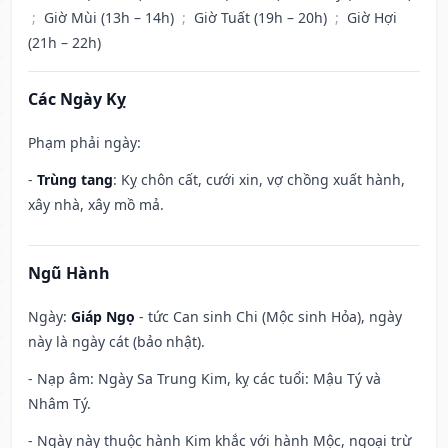
;
Giờ Mùi (13h – 14h)
;
Giờ Tuất (19h – 20h)
;
Giờ Hợi
(21h – 22h)
Các Ngày Kỵ
Phạm phải ngày:
-
Trùng tang
: Kỵ chôn cất, cưới xin, vợ chồng xuất hành,
xây nhà, xây mồ mả.
Ngũ Hành
Ngày:
Giáp Ngọ
- tức Can sinh Chi (Mộc sinh Hỏa), ngày
này là ngày cát (bảo nhật).
- Nạp âm: Ngày Sa Trung Kim, kỵ các tuổi: Mậu Tý và
Nhâm Tý.
- Ngày này thuộc hành Kim khắc với hành Mộc, ngoại trừ