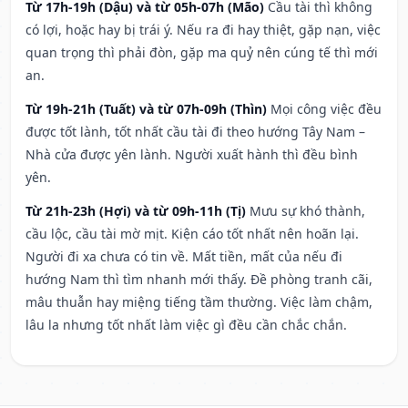
Từ 17h-19h (Dậu) và từ 05h-07h (Mão)
Cầu tài thì không
có lợi, hoặc hay bị trái ý. Nếu ra đi hay thiệt, gặp nạn, việc
quan trọng thì phải đòn, gặp ma quỷ nên cúng tế thì mới
an.
Từ 19h-21h (Tuất) và từ 07h-09h (Thìn)
Mọi công việc đều
được tốt lành, tốt nhất cầu tài đi theo hướng Tây Nam –
Nhà cửa được yên lành. Người xuất hành thì đều bình
yên.
Từ 21h-23h (Hợi) và từ 09h-11h (Tị)
Mưu sự khó thành,
cầu lộc, cầu tài mờ mịt. Kiện cáo tốt nhất nên hoãn lại.
Người đi xa chưa có tin về. Mất tiền, mất của nếu đi
hướng Nam thì tìm nhanh mới thấy. Đề phòng tranh cãi,
mâu thuẫn hay miệng tiếng tầm thường. Việc làm chậm,
lâu la nhưng tốt nhất làm việc gì đều cần chắc chắn.