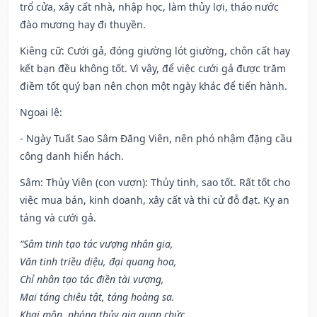
trổ cửa, xây cất nhà, nhập học, làm thủy lợi, tháo nước
đào mương hay đi thuyền.
Kiêng cữ
: Cưới gả, đóng giường lót giường, chôn cất hay
kết bạn đều không tốt. Vì vậy, để việc cưới gả được trăm
điềm tốt quý bạn nên chọn một ngày khác để tiến hành.
Ngoại lệ
:
- Ngày Tuất Sao Sâm Đăng Viên, nên phó nhậm đặng cầu
công danh hiển hách.
Sâm: Thủy Viên (con vượn): Thủy tinh, sao tốt. Rất tốt cho
việc mua bán, kinh doanh, xây cất và thi cử đỗ đạt. Kỵ an
táng và cưới gả.
“Sâm tinh tạo tác vượng nhân gia,
Văn tinh triều diệu, đại quang hoa,
Chỉ nhân tạo tác điền tài vượng,
Mai táng chiêu tật, táng hoàng sa.
Khai môn, phóng thủy gia quan chức,