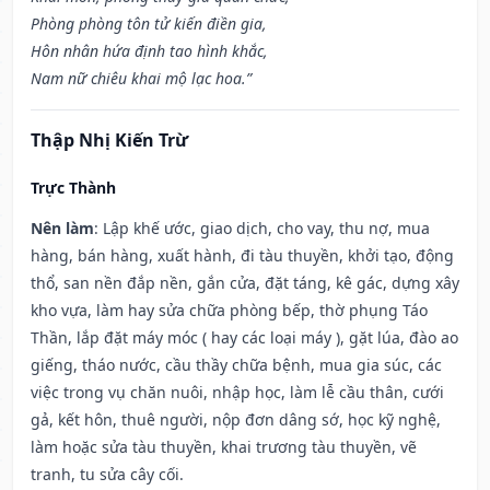
Phòng phòng tôn tử kiến điền gia,
Hôn nhân hứa định tao hình khắc,
Nam nữ chiêu khai mộ lạc hoa.”
Thập Nhị Kiến Trừ
Trực Thành
Nên làm
: Lập khế ước, giao dịch, cho vay, thu nợ, mua
hàng, bán hàng, xuất hành, đi tàu thuyền, khởi tạo, động
thổ, san nền đắp nền, gắn cửa, đặt táng, kê gác, dựng xây
kho vựa, làm hay sửa chữa phòng bếp, thờ phụng Táo
Thần, lắp đặt máy móc ( hay các loại máy ), gặt lúa, đào ao
giếng, tháo nước, cầu thầy chữa bệnh, mua gia súc, các
việc trong vụ chăn nuôi, nhập học, làm lễ cầu thân, cưới
gả, kết hôn, thuê người, nộp đơn dâng sớ, học kỹ nghệ,
làm hoặc sửa tàu thuyền, khai trương tàu thuyền, vẽ
tranh, tu sửa cây cối.