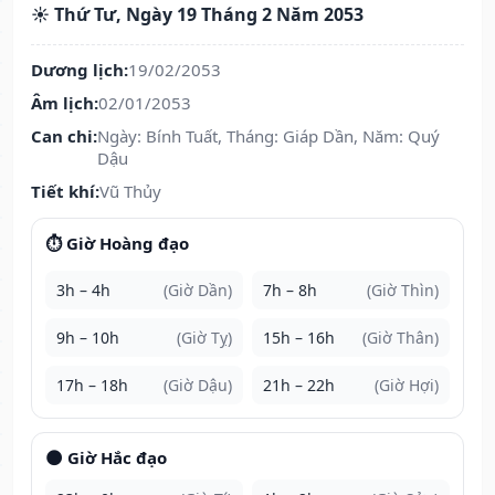
☀️ Thứ Tư, Ngày 19 Tháng 2 Năm 2053
Dương lịch:
19/02/2053
Âm lịch:
02/01/2053
Can chi:
Ngày: Bính Tuất, Tháng: Giáp Dần, Năm: Quý
Dậu
Tiết khí:
Vũ Thủy
⏱️ Giờ Hoàng đạo
3h – 4h
(Giờ Dần)
7h – 8h
(Giờ Thìn)
9h – 10h
(Giờ Tỵ)
15h – 16h
(Giờ Thân)
17h – 18h
(Giờ Dậu)
21h – 22h
(Giờ Hợi)
🌑 Giờ Hắc đạo