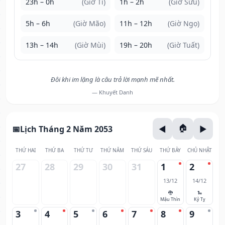
23h – 0h
(Giờ Tí)
1h – 2h
(Giờ Sửu)
5h – 6h
(Giờ Mão)
11h – 12h
(Giờ Ngọ)
13h – 14h
(Giờ Mùi)
19h – 20h
(Giờ Tuất)
Đôi khi im lặng là câu trả lời mạnh mẽ nhất.
— Khuyết Danh
Lịch Tháng 2 Năm 2053
THỨ HAI
THỨ BA
THỨ TƯ
THỨ NĂM
THỨ SÁU
THỨ BẢY
CHỦ NHẬT
27
28
29
30
31
1
2
13/12
14/12
🐉
🐍
Mậu Thìn
Kỷ Tỵ
3
4
5
6
7
8
9