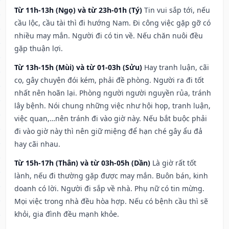
Từ 11h-13h (Ngọ) và từ 23h-01h (Tý)
Tin vui sắp tới, nếu
cầu lộc, cầu tài thì đi hướng Nam. Đi công việc gặp gỡ có
nhiều may mắn. Người đi có tin về. Nếu chăn nuôi đều
gặp thuận lợi.
Từ 13h-15h (Mùi) và từ 01-03h (Sửu)
Hay tranh luận, cãi
cọ, gây chuyện đói kém, phải đề phòng. Người ra đi tốt
nhất nên hoãn lại. Phòng người người nguyền rủa, tránh
lây bệnh. Nói chung những việc như hội họp, tranh luận,
việc quan,…nên tránh đi vào giờ này. Nếu bắt buộc phải
đi vào giờ này thì nên giữ miệng để hạn ché gây ẩu đả
hay cãi nhau.
Từ 15h-17h (Thân) và từ 03h-05h (Dần)
Là giờ rất tốt
lành, nếu đi thường gặp được may mắn. Buôn bán, kinh
doanh có lời. Người đi sắp về nhà. Phụ nữ có tin mừng.
Mọi việc trong nhà đều hòa hợp. Nếu có bệnh cầu thì sẽ
khỏi, gia đình đều mạnh khỏe.