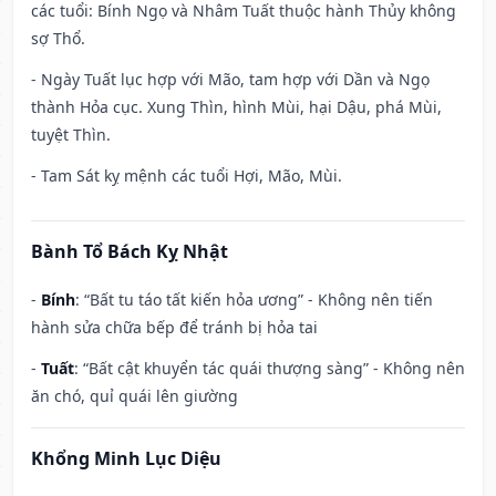
các tuổi: Bính Ngọ và Nhâm Tuất thuộc hành Thủy không
sợ Thổ.
- Ngày Tuất lục hợp với Mão, tam hợp với Dần và Ngọ
thành Hỏa cục. Xung Thìn, hình Mùi, hại Dậu, phá Mùi,
tuyệt Thìn.
- Tam Sát kỵ mệnh các tuổi Hợi, Mão, Mùi.
Bành Tổ Bách Kỵ Nhật
-
Bính
: “Bất tu táo tất kiến hỏa ương” - Không nên tiến
hành sửa chữa bếp để tránh bị hỏa tai
-
Tuất
: “Bất cật khuyển tác quái thượng sàng” - Không nên
ăn chó, quỉ quái lên giường
Khổng Minh Lục Diệu