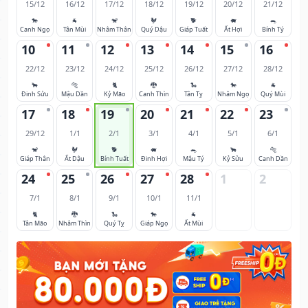
15/12
16/12
17/12
18/12
19/12
20/12
21/12
🐎
🐐
🐒
🐓
🐕
🐖
🐀
Canh Ngọ
Tân Mùi
Nhâm Thân
Quý Dậu
Giáp Tuất
Ất Hợi
Bính Tý
10
11
12
13
14
15
16
22/12
23/12
24/12
25/12
26/12
27/12
28/12
🐂
🐅
🐈
🐉
🐍
🐎
🐐
Đinh Sửu
Mậu Dần
Kỷ Mão
Canh Thìn
Tân Tỵ
Nhâm Ngọ
Quý Mùi
17
18
19
20
21
22
23
29/12
1/1
2/1
3/1
4/1
5/1
6/1
🐒
🐓
🐕
🐖
🐀
🐂
🐅
Giáp Thân
Ất Dậu
Bính Tuất
Đinh Hợi
Mậu Tý
Kỷ Sửu
Canh Dần
24
25
26
27
28
1
2
7/1
8/1
9/1
10/1
11/1
🐈
🐉
🐍
🐎
🐐
Tân Mão
Nhâm Thìn
Quý Tỵ
Giáp Ngọ
Ất Mùi