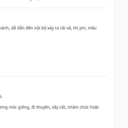
nh, dễ dẫn đến nội bộ xảy ra cãi vã, thị phi, mâu
5.
ương móc giếng, đi thuyền, xây cất, nhậm chức hoặc