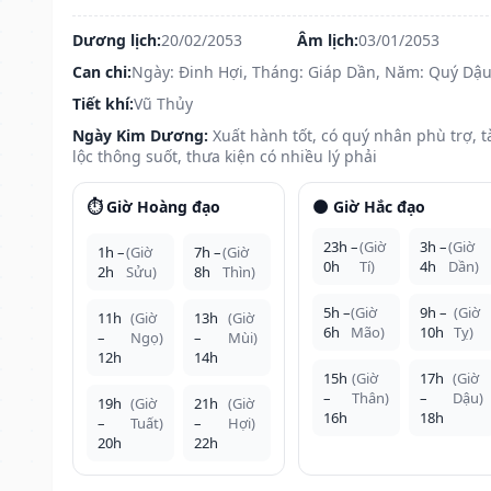
Dương lịch:
20/02/2053
Âm lịch:
03/01/2053
Can chi:
Ngày: Đinh Hợi, Tháng: Giáp Dần, Năm: Quý Dậ
Tiết khí:
Vũ Thủy
Ngày Kim Dương:
Xuất hành tốt, có quý nhân phù trợ, t
lộc thông suốt, thưa kiện có nhiều lý phải
⏱️ Giờ Hoàng đạo
🌑 Giờ Hắc đạo
23h –
(Giờ
3h –
(Giờ
1h –
(Giờ
7h –
(Giờ
0h
Tí)
4h
Dần)
2h
Sửu)
8h
Thìn)
5h –
(Giờ
9h –
(Giờ
11h
(Giờ
13h
(Giờ
6h
Mão)
10h
Tỵ)
–
Ngọ)
–
Mùi)
12h
14h
15h
(Giờ
17h
(Giờ
–
Thân)
–
Dậu)
19h
(Giờ
21h
(Giờ
16h
18h
–
Tuất)
–
Hợi)
20h
22h