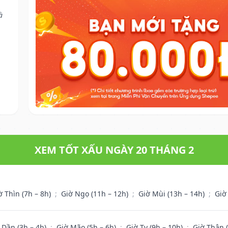
à
XEM TỐT XẤU NGÀY 20 THÁNG 2
ờ Thìn (7h – 8h)
;
Giờ Ngọ (11h – 12h)
;
Giờ Mùi (13h – 14h)
;
Giờ
 Dần (3h – 4h)
;
Giờ Mão (5h – 6h)
;
Giờ Tỵ (9h – 10h)
;
Giờ Thân 