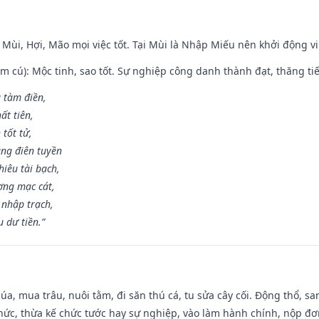
 Mùi, Hợi, Mão mọi việc tốt. Tại Mùi là Nhập Miếu nên khởi động 
m cú): Mộc tinh, sao tốt. Sự nghiệp công danh thành đạt, thăng tiến
g tàm điền,
ất tiên,
 tốt tử,
ng điên tuyền
iêu tài bạch,
ng mạc cát,
 nhập trạch,
 dư tiền.”
t lúa, mua trâu, nuôi tằm, đi săn thú cá, tu sửa cây cối. Động thổ
hức, thừa kế chức tước hay sự nghiệp, vào làm hành chính, nộp đơ