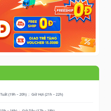
 Tuất (19h – 20h)
;
Giờ Hợi (21h – 22h)
(15h – 16h)
;
Giờ Dậu (17h – 18h)