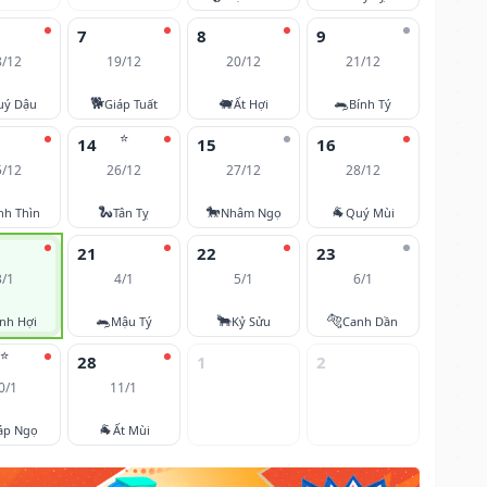
7
8
9
8/12
19/12
20/12
21/12
🐕
🐖
🐀
uý Dậu
Giáp Tuất
Ất Hợi
Bính Tý
⭐
14
15
16
5/12
26/12
27/12
28/12
🐍
🐎
🐐
nh Thìn
Tân Tỵ
Nhâm Ngọ
Quý Mùi
21
22
23
3/1
4/1
5/1
6/1
🐀
🐂
🐅
nh Hợi
Mậu Tý
Kỷ Sửu
Canh Dần
⭐
28
1
2
0/1
11/1
🐐
áp Ngọ
Ất Mùi