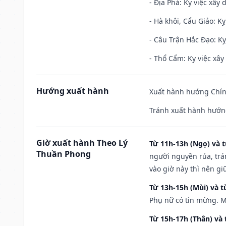
- Địa Phá: Kỵ việc xây 
- Hà khôi, Cẩu Giảo: K
- Câu Trận Hắc Đạo: Kỵ
- Thổ Cẩm: Kỵ việc xây
Hướng xuất hành
Xuất hành hướng Chính
Tránh xuất hành hướng
Giờ xuất hành Theo Lý
Từ 11h-13h (Ngọ) và t
Thuần Phong
người nguyền rủa, trá
vào giờ này thì nên g
Từ 13h-15h (Mùi) và t
Phụ nữ có tin mừng. M
Từ 15h-17h (Thân) và 