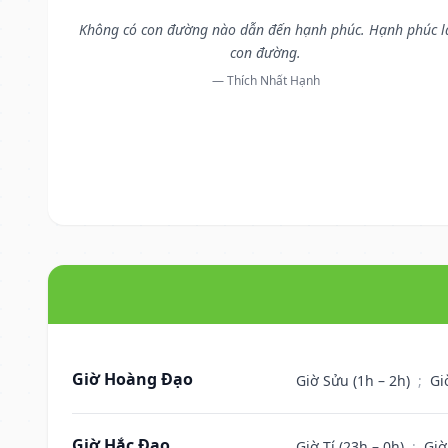
Không có con đường nào dẫn đến hạnh phúc. Hạnh phúc l
con đường.
— Thích Nhất Hạnh
Giờ Hoàng Đạo
Giờ Sửu (1h – 2h)
;
Gi
Giờ Hắc Đạo
Giờ Tí (23h – 0h)
;
Giờ