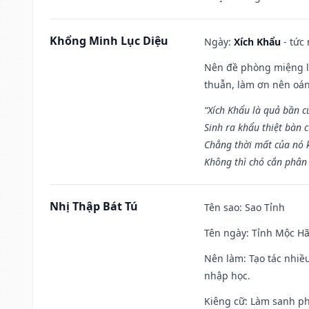
Khổng Minh Lục Diệu
Ngày:
Xích Khẩu
- tức
Nên đề phòng miệng lư
thuẫn, làm ơn nên oán
“Xích Khẩu là quả bần 
Sinh ra khẩu thiệt bàn c
Chẳng thời mất của nó 
Không thì chó cắn phân 
Nhị Thập Bát Tú
Tên sao
: Sao Tỉnh
Tên ngày
: Tỉnh Mộc Hã
Nên làm
: Tạo tác nhi
nhập học.
Kiêng cữ
: Làm sanh p