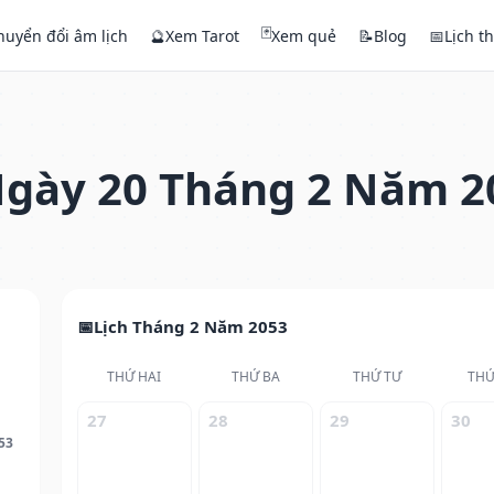
🃏
huyển đổi âm lịch
🔮
Xem Tarot
Xem quẻ
📝
Blog
📅
Lịch t
gày 20 Tháng 2 Năm 2
Lịch Tháng 2 Năm 2053
THỨ HAI
THỨ BA
THỨ TƯ
THỨ
27
28
29
30
53