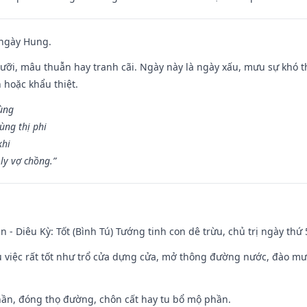
 ngày Hung.
ỡi, mâu thuẫn hay tranh cãi. Ngày này là ngày xấu, mưu sự khó thà
 hoặc khẩu thiệt.
cùng
ùng thị phi
khi
ly vợ chồng.”
n - Diêu Kỳ: Tốt (Bình Tú) Tướng tinh con dê trừu, chủ trị ngày thứ 
ều việc rất tốt như trổ cửa dựng cửa, mở thông đường nước, đào m
hần, đóng thọ đường, chôn cất hay tu bổ mộ phần.