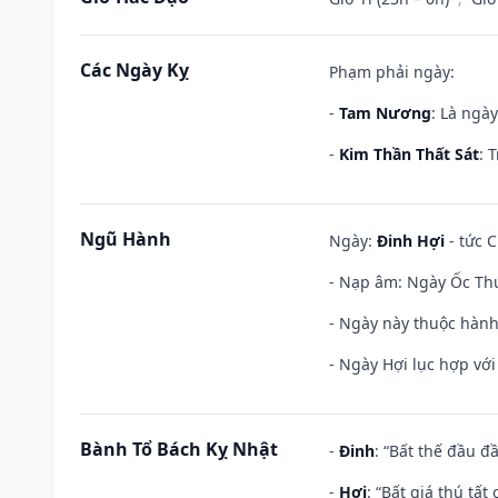
Các Ngày Kỵ
Phạm phải ngày:
-
Tam Nương
: Là ngà
-
Kim Thần Thất Sát
: 
Ngũ Hành
Ngày:
Đinh Hợi
- tức C
- Nạp âm: Ngày Ốc Thượ
- Ngày này thuộc hành
- Ngày Hợi lục hợp vớ
Bành Tổ Bách Kỵ Nhật
-
Đinh
: “Bất thế đầu đ
-
Hợi
: “Bất giá thú tấ