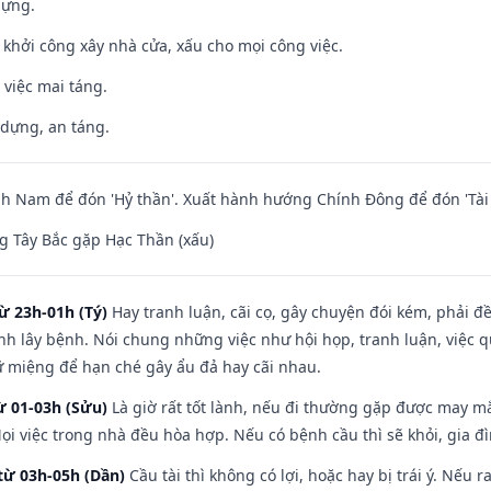
dựng.
ỵ khởi công xây nhà cửa, xấu cho mọi công việc.
 việc mai táng.
 dựng, an táng.
 Nam để đón 'Hỷ thần'. Xuất hành hướng Chính Đông để đón 'Tài 
 Tây Bắc gặp Hạc Thần (xấu)
ừ 23h-01h (Tý)
Hay tranh luận, cãi cọ, gây chuyện đói kém, phải đ
nh lây bệnh. Nói chung những việc như hội họp, tranh luận, việc q
iữ miệng để hạn ché gây ẩu đả hay cãi nhau.
ừ 01-03h (Sửu)
Là giờ rất tốt lành, nếu đi thường gặp được may mắ
ọi việc trong nhà đều hòa hợp. Nếu có bệnh cầu thì sẽ khỏi, gia 
từ 03h-05h (Dần)
Cầu tài thì không có lợi, hoặc hay bị trái ý. Nếu r