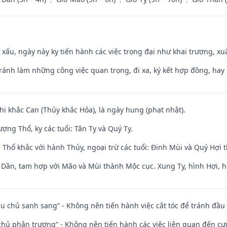
y xấu, ngày này kỵ tiến hành các việc trọng đại như khai trương, xuấ
Tránh làm những công việc quan trọng, đi xa, ký kết hợp đồng, hay 
hi khắc Can (Thủy khắc Hỏa), là ngày hung (phạt nhật).
ng Thổ, kỵ các tuổi: Tân Tỵ và Quý Tỵ.
 Thổ khắc với hành Thủy, ngoại trừ các tuổi: Đinh Mùi và Quý Hợi
i Dần, tam hợp với Mão và Mùi thành Mộc cục. Xung Tỵ, hình Hợi, h
ầu chủ sanh sang” - Không nên tiến hành việc cắt tóc để tránh đầu
t chủ phân trương” - Không nên tiến hành các việc liên quan đến cướ