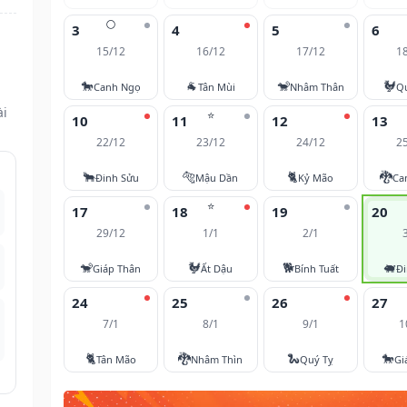
🌕
3
4
5
6
15/12
16/12
17/12
1
u
🐎
🐐
🐒
🐓
Canh Ngọ
Tân Mùi
Nhâm Thân
Q
ài
⭐
10
11
12
13
22/12
23/12
24/12
2
🐂
🐅
🐈
🐉
Đinh Sửu
Mậu Dần
Kỷ Mão
Ca
⭐
17
18
19
20
29/12
1/1
2/1
🐒
🐓
🐕
🐖
Giáp Thân
Ất Dậu
Bính Tuất
Đi
24
25
26
27
7/1
8/1
9/1
1
🐈
🐉
🐍
🐎
Tân Mão
Nhâm Thìn
Quý Tỵ
Gi