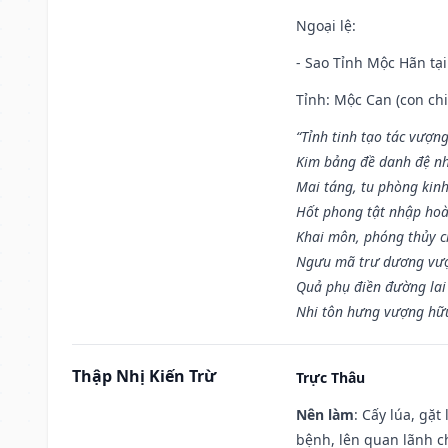
Ngoại lệ
:
- Sao Tỉnh Mộc Hãn tại
Tỉnh: Mộc Can (con chi
“Tỉnh tinh tạo tác vượn
Kim bảng đề danh đệ nh
Mai táng, tu phòng kinh
Hốt phong tật nhập hoà
Khai môn, phóng thủy ch
Ngưu mã trư dương vượ
Quả phụ điền đường lai
Nhi tôn hưng vượng hữu
Thập Nhị Kiến Trừ
Trực Thâu
Nên làm
: Cấy lúa, gặ
bệnh, lên quan lãnh c