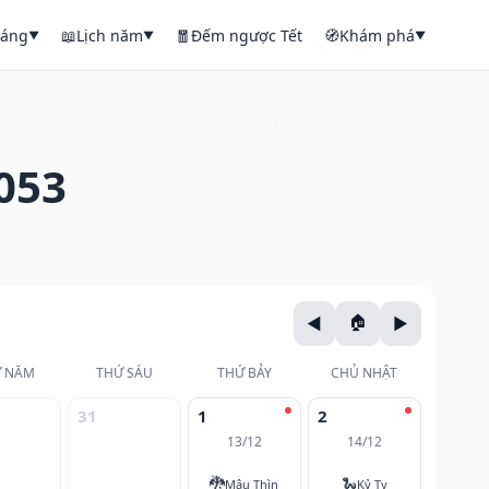
háng
📖
Lịch năm
🧧
Đếm ngược Tết
🧭
Khám phá
▼
▼
▼
053
 NĂM
THỨ SÁU
THỨ BẢY
CHỦ NHẬT
31
1
2
13/12
14/12
🐉
🐍
Mậu Thìn
Kỷ Tỵ