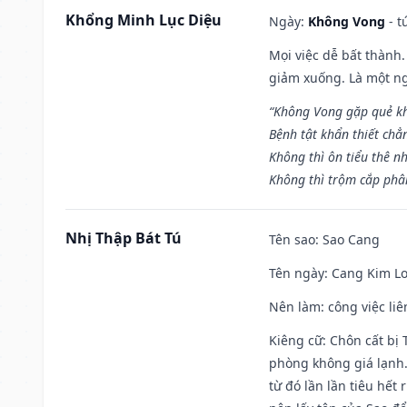
Khổng Minh Lục Diệu
Ngày:
Không Vong
- t
Mọi việc dễ bất thành. 
giảm xuống. Là một ng
“Không Vong gặp quẻ k
Bệnh tật khẩn thiết chẳ
Không thì ôn tiểu thê nh
Không thì trộm cắp phân
Nhị Thập Bát Tú
Tên sao
: Sao Cang
Tên ngày
: Cang Kim Lo
Nên làm
: công việc l
Kiêng cữ
: Chôn cất bị
phòng không giá lạnh.
từ đó lần lần tiêu hết