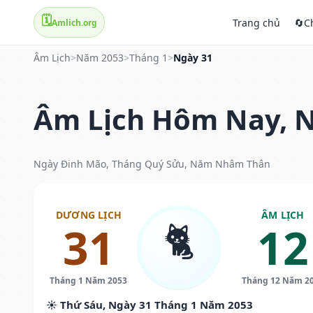
🗓️
Trang chủ
🔄
C
Amlich.org
Âm Lịch
>
Năm 2053
>
Tháng 1
>
Ngày 31
Âm Lịch Hôm Nay, N
Ngày Đinh Mão, Tháng Quý Sửu, Năm Nhâm Thân
DƯƠNG LỊCH
ÂM LỊCH
🐈
31
12
Tháng 1 Năm 2053
Tháng 12 Năm 2
☀️ Thứ Sáu, Ngày 31 Tháng 1 Năm 2053