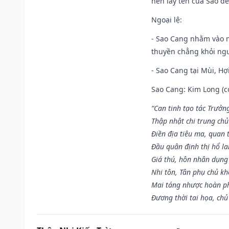
nên lấy tên của Sao để
Ngoại lệ
:
- Sao Cang nhằm vào 
thuyền chẳng khỏi nguy
- Sao Cang tại Mùi, Hợi
Sao Cang: Kim Long (co
“Can tinh tạo tác Trưở
Thập nhật chi trung ch
Điền địa tiêu ma, quan 
Đầu quân định thị hổ l
Giá thú, hôn nhân dụng
Nhi tôn, Tân phụ chủ k
Mai táng nhược hoàn p
Đương thời tai họa, chủ