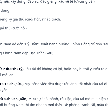
ỵ việc xây dựng, đào ao, đào giếng, xấu về tế tự (cúng bái).
y dựng.
Kiêng kỵ giá thú (cưới hỏi), nhập trạch.
iá thú (cưới hỏi).
h Nam để đón 'Hỷ Thần'. Xuất hành hướng Chính Đông để đón 'Tài
g Chính Nam gặp Hạc Thần (xấu)
ừ 23h-01h (Tý)
Cầu tài thì không có lợi, hoặc hay bị trái ý. Nếu ra 
ì mới an.
ừ 01-03h (Sửu)
Mọi công việc đều được tốt lành, tốt nhất cầu tài
h yên.
từ 03h-05h (Dần)
Mưu sự khó thành, cầu lộc, cầu tài mờ mịt. Kiện c
 đi hướng Nam thì tìm nhanh mới thấy. Đề phòng tranh cãi, mâu t