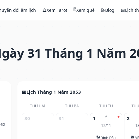
🃏
huyển đổi âm lịch
🔮
Xem Tarot
Xem quẻ
📝
Blog
📅
Lịch t
gày 31 Tháng 1 Năm 2
Lịch Tháng 1 Năm 2053
THỨ HAI
THỨ BA
THỨ TƯ
THỨ
⭐
30
31
1
2
052
12/11
1
🐓
🐕
Đinh Dậu
Mậ