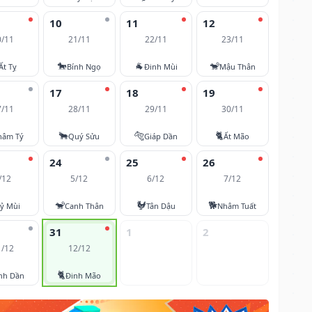
10
11
12
0/11
21/11
22/11
23/11
🐎
🐐
🐒
Ất Tỵ
Bính Ngọ
Đinh Mùi
Mậu Thân
17
18
19
7/11
28/11
29/11
30/11
🐂
🐅
🐈
hâm Tý
Quý Sửu
Giáp Dần
Ất Mão
24
25
26
/12
5/12
6/12
7/12
🐒
🐓
🐕
ỷ Mùi
Canh Thân
Tân Dậu
Nhâm Tuất
31
1
2
1/12
12/12
🐈
nh Dần
Đinh Mão