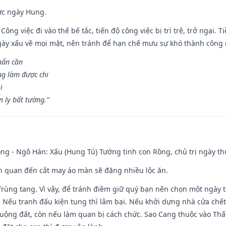
ức ngày Hung.
Công việc đi vào thế bế tắc, tiến độ công việc bị trì trệ, trở ngại. 
ày xấu về mọi mặt, nên tránh để hạn chế mưu sự khó thành công 
hẩn cần
ng làm được chi
i
 ly bất tường.”
ng - Ngô Hán: Xấu (Hung Tú) Tướng tinh con Rồng, chủ trị ngày th
iên quan đến cắt may áo màn sẽ đặng nhiều lộc ăn.
 Trùng tang. Vì vậy, để tránh điềm giữ quý bạn nên chọn một ngày 
 Nếu tranh đấu kiện tụng thì lâm bại. Nếu khởi dựng nhà cửa chết 
 ruộng đất, còn nếu làm quan bị cách chức. Sao Cang thuộc vào Thấ