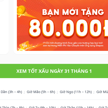
XEM TỐT XẤU NGÀY 31 THÁNG 1
 Dần (3h – 4h)
;
Giờ Mão (5h – 6h)
;
Giờ Ngọ (11h – 12h)
;
Giờ Mù
ờ Thìn (7h – 8h)
;
Giờ Tỵ (9h – 10h)
;
Giờ Thân (15h – 16h)
;
Giờ T