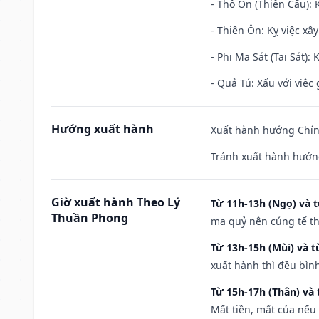
- Thổ Ôn (Thiên Cẩu): K
- Thiên Ôn: Kỵ việc xâ
- Phi Ma Sát (Tai Sát): 
- Quả Tú: Xấu với việc g
Hướng xuất hành
Xuất hành hướng Chín
Tránh xuất hành hướn
Giờ xuất hành Theo Lý
Từ 11h-13h (Ngọ) và t
Thuần Phong
ma quỷ nên cúng tế th
Từ 13h-15h (Mùi) và t
xuất hành thì đều bìn
Từ 15h-17h (Thân) và 
Mất tiền, mất của nếu