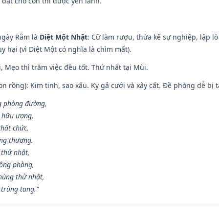
 đặt cho con thì được yên lành.
ngày Rằm là
Diệt Một Nhật
: Cữ làm rượu, thừa kế sự nghiệp, lập 
 hại (vì Diệt Một có nghĩa là chìm mất).
, Mẹo thì trăm việc đều tốt. Thứ nhất tại Mùi.
n rồng): Kim tinh, sao xấu. Kỵ gả cưới và xây cất. Đề phòng dễ bị t
ng phòng đường,
ủ hữu ương,
thất chức,
ang thương.
 thử nhật,
hông phòng,
hùng thử nhật,
 trùng tang.”