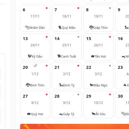
6
7
8
9
17/11
18/11
19/11
2
🐅
🐈
🐉
🐍
Nhâm Dần
Quý Mão
Giáp Thìn
13
14
15
16
24/11
25/11
26/11
2
🐓
🐕
🐖
🐀
Kỷ Dậu
Canh Tuất
Tân Hợi
N
🌙
20
21
22
23
1/12
2/12
3/12
4
🐉
🐍
🐎
🐐
Bính Thìn
Đinh Tỵ
Mậu Ngọ
K
27
28
29
30
8/12
9/12
10/12
1
🐖
🐀
🐂
🐅
Quý Hợi
Giáp Tý
Ất Sửu
Bí