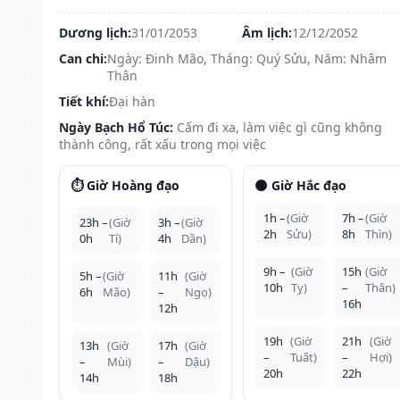
Dương lịch:
31/01/2053
Âm lịch:
12/12/2052
Can chi:
Ngày: Đinh Mão, Tháng: Quý Sửu, Năm: Nhâm
Thân
Tiết khí:
Đại hàn
Ngày Bạch Hổ Túc:
Cấm đi xa, làm việc gì cũng không
thành công, rất xấu trong mọi việc
⏱️ Giờ Hoàng đạo
🌑 Giờ Hắc đạo
1h –
(Giờ
7h –
(Giờ
23h –
(Giờ
3h –
(Giờ
2h
Sửu)
8h
Thìn)
0h
Tí)
4h
Dần)
9h –
(Giờ
15h
(Giờ
5h –
(Giờ
11h
(Giờ
10h
Tỵ)
–
Thân)
6h
Mão)
–
Ngọ)
16h
12h
19h
(Giờ
21h
(Giờ
13h
(Giờ
17h
(Giờ
–
Tuất)
–
Hợi)
–
Mùi)
–
Dậu)
20h
22h
14h
18h