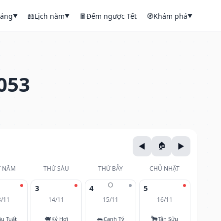
háng
📖
Lịch năm
🧧
Đếm ngược Tết
🧭
Khám phá
▼
▼
▼
053
 NĂM
THỨ SÁU
THỨ BẢY
CHỦ NHẬT
🌕
3
4
5
3/11
14/11
15/11
16/11
🐖
🐀
🐂
u Tuất
Kỷ Hợi
Canh Tý
Tân Sửu