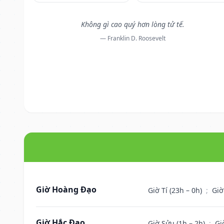
Không gì cao quý hơn lòng tử tế.
— Franklin D. Roosevelt
Giờ Hoàng Đạo
Giờ Tí (23h – 0h)
;
Giờ
Giờ Hắc Đạo
Giờ Sửu (1h – 2h)
;
Gi