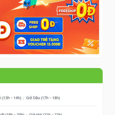
i (13h – 14h)
;
Giờ Dậu (17h – 18h)
uất (19h – 20h)
;
Giờ Hợi (21h – 22h)