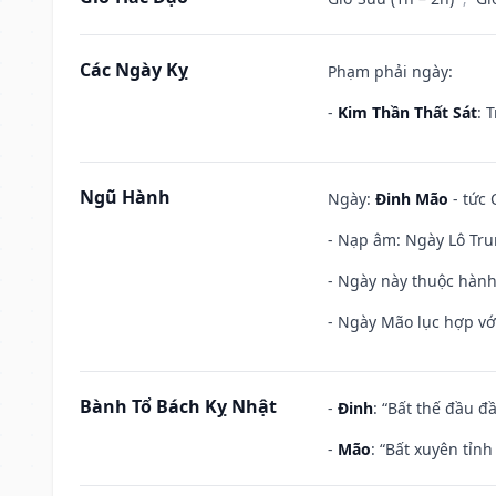
Các Ngày Kỵ
Phạm phải ngày:
-
Kim Thần Thất Sát
: 
Ngũ Hành
Ngày:
Đinh Mão
- tức 
- Nạp âm: Ngày Lô Tru
- Ngày này thuộc hành
- Ngày Mão lục hợp với
Bành Tổ Bách Kỵ Nhật
-
Đinh
: “Bất thế đầu đ
-
Mão
: “Bất xuyên tỉn