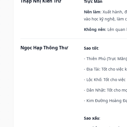
Thập Nhị Kiến Trừ
Trực Mãn
Nên làm
: Xuất hành, 
vào học kỹ nghệ, làm 
Không nên
: Lên quan
Ngọc Hạp Thông Thư
Sao tốt
:
- Thiên Phú (Trực Mãn)
- Địa Tài: Tốt cho việc
- Lộc Khố: Tốt cho việc
- Dân Nhật: Tốt cho mọ
- Kim Đường Hoàng Đạo
Sao xấu
: