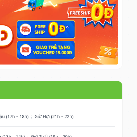
ậu (17h – 18h)
;
Giờ Hợi (21h – 22h)
i (13h – 14h)
;
Giờ Tuất (19h – 20h)