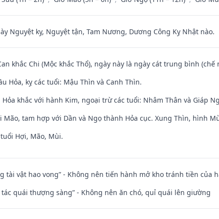
 Nguyệt kỵ, Nguyệt tận, Tam Nương, Dương Công Kỵ Nhật nào.
Can khắc Chi (Mộc khắc Thổ), ngày này là ngày cát trung bình (chế 
u Hỏa, kỵ các tuổi: Mậu Thìn và Canh Thìn.
 Hỏa khắc với hành Kim, ngoại trừ các tuổi: Nhâm Thân và Giáp N
ới Mão, tam hợp với Dần và Ngọ thành Hỏa cục. Xung Thìn, hình Mùi
tuổi Hợi, Mão, Mùi.
ng tài vật hao vong” - Không nên tiến hành mở kho tránh tiền của 
n tác quái thượng sàng” - Không nên ăn chó, quỉ quái lên giường