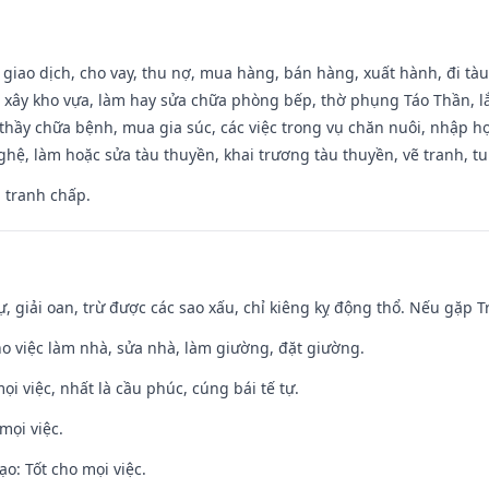
, giao dịch, cho vay, thu nợ, mua hàng, bán hàng, xuất hành, đi tà
 xây kho vựa, làm hay sửa chữa phòng bếp, thờ phụng Táo Thần, lắp
thầy chữa bệnh, mua gia súc, các việc trong vụ chăn nuôi, nhập học
hệ, làm hoặc sửa tàu thuyền, khai trương tàu thuyền, vẽ tranh, tu 
, tranh chấp.
tự, giải oan, trừ được các sao xấu, chỉ kiêng kỵ động thổ. Nếu gặp Tr
ho việc làm nhà, sửa nhà, làm giường, đặt giường.
ọi việc, nhất là cầu phúc, cúng bái tế tự.
mọi việc.
o: Tốt cho mọi việc.