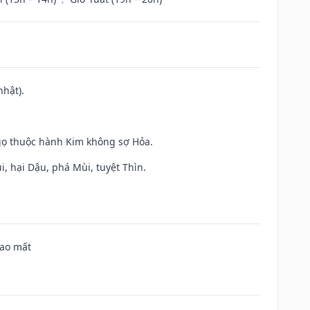
nhật).
gọ thuộc hành Kim không sợ Hỏa.
, hại Dậu, phá Mùi, tuyệt Thìn.
hao mất