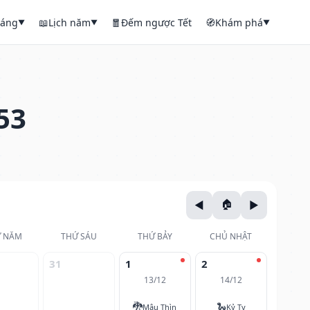
háng
📖
Lịch năm
🧧
Đếm ngược Tết
🧭
Khám phá
▼
▼
▼
53
 NĂM
THỨ SÁU
THỨ BẢY
CHỦ NHẬT
31
1
2
13/12
14/12
🐉
🐍
Mậu Thìn
Kỷ Tỵ