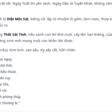
rất tốt. Ngày Tuất thì yên lành. Ngày Dần là Tuyệt Nhật, không nê
ch là
Diệt Một Sát
, kiêng cữ: lập lò nhuộm lò gốm, làm rượu, thừa 
ủi ro.
ng
Thất Sát Tinh
, nếu sanh con thì khó nuôi. Lấy tên Sao tháng, củ
áng sinh mới mong nuôi con khôn lớn được.
âu): Kim tinh, sao xấu. Kỵ xây cất, hôn nhân.
ai nguy,
hả thôi,
khẩu thoái,
ân suy.
ự tổn,
 chi.
h phóng thủy,
 thương bi.”