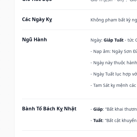
Các Ngày Kỵ
Không phạm bất kỳ ngày
Ngũ Hành
Ngày:
Giáp Tuất
- tức 
- Nạp âm: Ngày Sơn Đầ
- Ngày này thuộc hành
- Ngày Tuất lục hợp v
- Tam Sát kỵ mệnh các 
Bành Tổ Bách Kỵ Nhật
-
Giáp
: “Bất khai thươ
-
Tuất
: “Bất cật khuyể