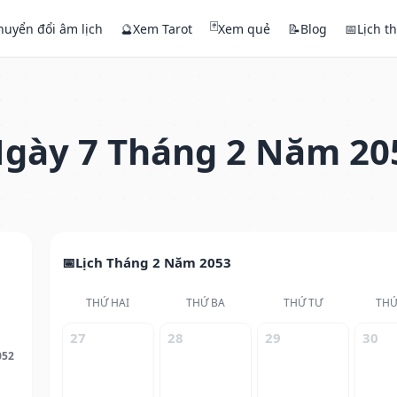
🃏
huyển đổi âm lịch
🔮
Xem Tarot
Xem quẻ
📝
Blog
📅
Lịch t
gày 7 Tháng 2 Năm 20
Lịch Tháng 2 Năm 2053
THỨ HAI
THỨ BA
THỨ TƯ
THỨ
27
28
29
30
052