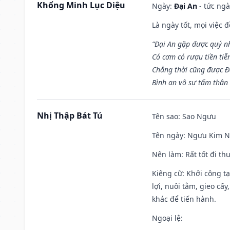
Khổng Minh Lục Diệu
Ngày:
Đại An
- tức ngà
Là ngày tốt, mọi việc
“Đại An gặp được quý n
Có cơm có rượu tiền tiễ
Chẳng thời cũng được Đ
Bình an vô sự tấm thân
Nhị Thập Bát Tú
Tên sao
: Sao Ngưu
Tên ngày
: Ngưu Kim Ng
Nên làm
: Rất tốt đi t
Kiêng cữ
: Khởi công t
lợi, nuôi tằm, gieo cấ
khác để tiến hành.
Ngoại lệ
: