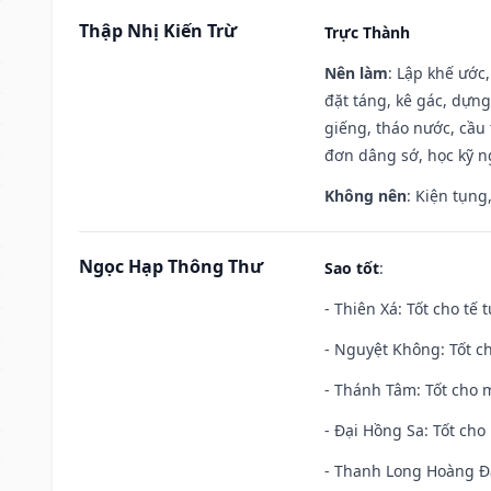
Thập Nhị Kiến Trừ
Trực Thành
Nên làm
: Lập khế ước
đặt táng, kê gác, dựng
giếng, tháo nước, cầu 
đơn dâng sớ, học kỹ ng
Không nên
: Kiện tụng
Ngọc Hạp Thông Thư
Sao tốt
:
- Thiên Xá: Tốt cho tế 
- Nguyệt Không: Tốt c
- Thánh Tâm: Tốt cho m
- Đại Hồng Sa: Tốt cho 
- Thanh Long Hoàng Đạ