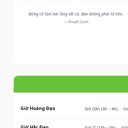
Đừng cố làm hài lòng tất cả. Bạn không phải tờ tiền.
— Khuyết Danh
Giờ Hoàng Đạo
Giờ Dần (3h – 4h)
;
Gi
Giờ Hắc Đạo
Giờ Tí (23h – 0h)
;
Giờ