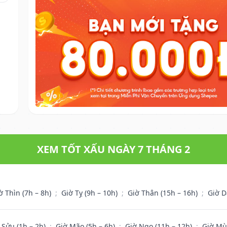
XEM TỐT XẤU NGÀY 7 THÁNG 2
ờ Thìn (7h – 8h)
;
Giờ Tỵ (9h – 10h)
;
Giờ Thân (15h – 16h)
;
Giờ D
 Sửu (1h – 2h)
;
Giờ Mão (5h – 6h)
;
Giờ Ngọ (11h – 12h)
;
Giờ Mù