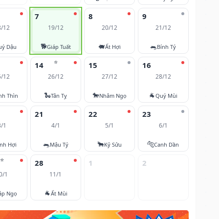
7
8
9
8/12
19/12
20/12
21/12
🐕
🐖
🐀
uý Dậu
Giáp Tuất
Ất Hợi
Bính Tý
⭐
14
15
16
5/12
26/12
27/12
28/12
🐍
🐎
🐐
nh Thìn
Tân Tỵ
Nhâm Ngọ
Quý Mùi
21
22
23
3/1
4/1
5/1
6/1
🐀
🐂
🐅
nh Hợi
Mậu Tý
Kỷ Sửu
Canh Dần
⭐
28
1
2
0/1
11/1
🐐
áp Ngọ
Ất Mùi