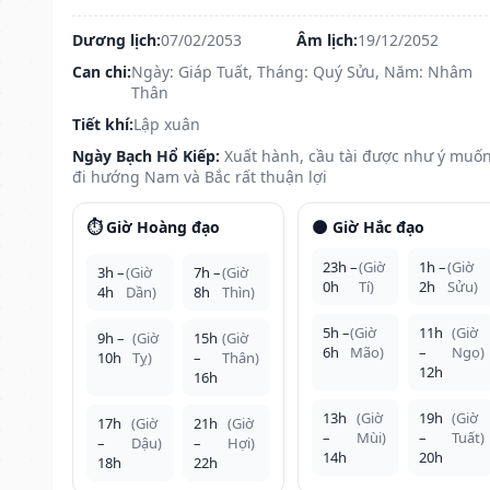
Dương lịch:
07/02/2053
Âm lịch:
19/12/2052
Can chi:
Ngày: Giáp Tuất, Tháng: Quý Sửu, Năm: Nhâm
Thân
Tiết khí:
Lập xuân
Ngày Bạch Hổ Kiếp:
Xuất hành, cầu tài được như ý muốn
đi hướng Nam và Bắc rất thuận lợi
⏱️ Giờ Hoàng đạo
🌑 Giờ Hắc đạo
23h –
(Giờ
1h –
(Giờ
3h –
(Giờ
7h –
(Giờ
0h
Tí)
2h
Sửu)
4h
Dần)
8h
Thìn)
5h –
(Giờ
11h
(Giờ
9h –
(Giờ
15h
(Giờ
6h
Mão)
–
Ngọ)
10h
Tỵ)
–
Thân)
12h
16h
13h
(Giờ
19h
(Giờ
17h
(Giờ
21h
(Giờ
–
Mùi)
–
Tuất)
–
Dậu)
–
Hợi)
14h
20h
18h
22h