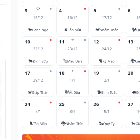
🌕
3
4
5
6
15/12
16/12
17/12
1
🐎
🐐
🐒
🐓
Canh Ngọ
Tân Mùi
Nhâm Thân
Q
⭐
10
11
12
13
,
22/12
23/12
24/12
2
🐂
🐅
🐈
🐉
Đinh Sửu
Mậu Dần
Kỷ Mão
Ca
⭐
17
18
19
20
29/12
1/1
2/1
🐒
🐓
🐕
🐖
Giáp Thân
Ất Dậu
Bính Tuất
Đi
24
25
26
27
7/1
8/1
9/1
1
🐈
🐉
🐍
🐎
Tân Mão
Nhâm Thìn
Quý Tỵ
Gi