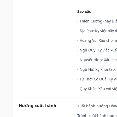
Sao xấu
:
- Thiên Cương (hay Diệ
- Địa Phá: Kỵ việc xây 
- Hoang Vu: Xấu cho m
- Ngũ Quỹ: Kỵ việc xuấ
- Nguyệt Hình: Xấu cho
- Ngũ Hư: Kỵ khởi tạo, 
- Tứ Thời Cô Quả: Kỵ vi
- Quỷ Khốc: Xấu với việ
Hướng xuất hành
Xuất hành hướng Đông
Tránh xuất hành hướn