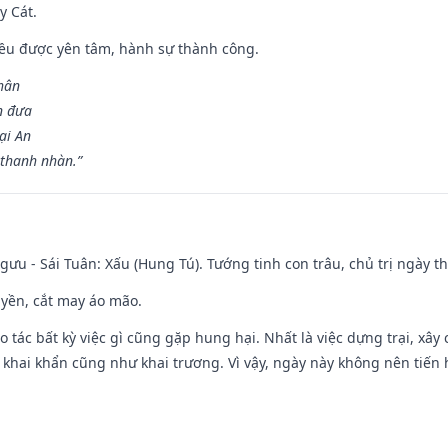
y Cát.
 đều được yên tâm, hành sự thành công.
hân
n đưa
ại An
 thanh nhàn.”
ưu - Sái Tuân: Xấu (Hung Tú). Tướng tinh con trâu, chủ trị ngày th
huyền, cắt may áo mão.
ạo tác bất kỳ việc gì cũng gặp hung hại. Nhất là việc dựng trại, xây
y, khai khẩn cũng như khai trương. Vì vậy, ngày này không nên tiến