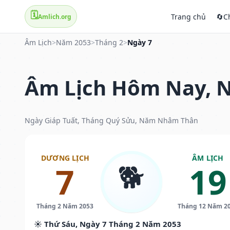
🗓️
Trang chủ
🔄
C
Amlich.org
Âm Lịch
>
Năm 2053
>
Tháng 2
>
Ngày 7
Âm Lịch Hôm Nay, N
Ngày Giáp Tuất, Tháng Quý Sửu, Năm Nhâm Thân
DƯƠNG LỊCH
ÂM LỊCH
🐕
7
19
Tháng 2 Năm 2053
Tháng 12 Năm 2
☀️ Thứ Sáu, Ngày 7 Tháng 2 Năm 2053