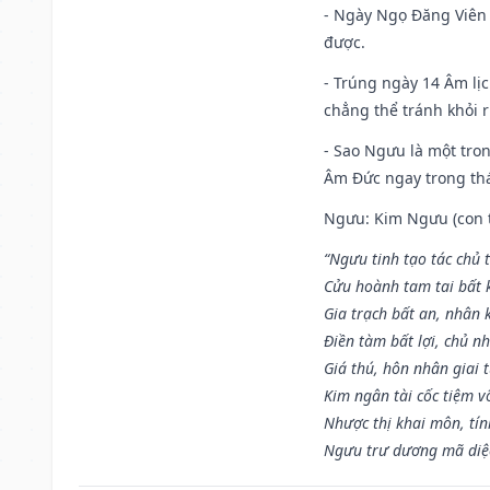
- Ngày Ngọ Đăng Viên 
được.
- Trúng ngày 14 Âm lị
chẳng thể tránh khỏi r
- Sao Ngưu là một tro
Âm Đức ngay trong th
Ngưu: Kim Ngưu (con tr
“Ngưu tinh tạo tác chủ t
Cửu hoành tam tai bất k
Gia trạch bất an, nhân 
Điền tàm bất lợi, chủ nh
Giá thú, hôn nhân giai t
Kim ngân tài cốc tiệm vô
Nhược thị khai môn, tín
Ngưu trư dương mã diệc