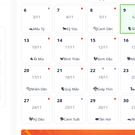
6
7
8
9
3/11
4/11
5/11
6
🐀
🐂
🐅
🐈
Mậu Tý
Kỷ Sửu
Canh Dần
T
13
14
15
16
10/11
11/11
12/11
1
🐐
🐒
🐓
🐕
Ất Mùi
Bính Thân
Đinh Dậu
Mậ
⭐
20
21
22
23
17/11
18/11
19/11
2
🐅
🐈
🐉
🐍
Nhâm Dần
Quý Mão
Giáp Thìn
27
28
29
30
24/11
25/11
26/11
2
🐓
🐕
🐖
🐀
Kỷ Dậu
Canh Tuất
Tân Hợi
N