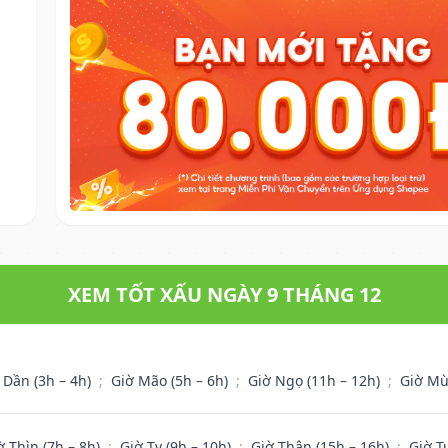
XEM TỐT XẤU NGÀY 9 THÁNG 12
 Dần (3h – 4h)
;
Giờ Mão (5h – 6h)
;
Giờ Ngọ (11h – 12h)
;
Giờ Mù
ờ Thìn (7h – 8h)
;
Giờ Tỵ (9h – 10h)
;
Giờ Thân (15h – 16h)
;
Giờ T