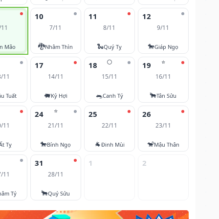
10
11
12
/11
7/11
8/11
9/11
🐉
🐍
🐎
ân Mão
Nhâm Thìn
Quý Tỵ
Giáp Ngọ
🌕
⭐
17
18
19
3/11
14/11
15/11
16/11
🐖
🐀
🐂
u Tuất
Kỷ Hợi
Canh Tý
Tân Sửu
⭐
24
25
26
0/11
21/11
22/11
23/11
🐎
🐐
🐒
Ất Tỵ
Bính Ngọ
Đinh Mùi
Mậu Thân
31
1
2
7/11
28/11
🐂
hâm Tý
Quý Sửu