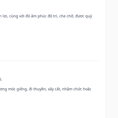
n lợi, cùng với đó âm phúc độ trì, che chở, được quý
5.
ương móc giếng, đi thuyền, xây cất, nhậm chức hoặc