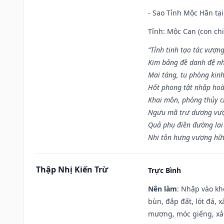
- Sao Tỉnh Mộc Hãn tại
Tỉnh: Mộc Can (con chi
“Tỉnh tinh tạo tác vượn
Kim bảng đề danh đệ nh
Mai táng, tu phòng kinh
Hốt phong tật nhập hoà
Khai môn, phóng thủy ch
Ngưu mã trư dương vượ
Quả phụ điền đường lai
Nhi tôn hưng vượng hữu
Thập Nhị Kiến Trừ
Trực Bình
Nên làm
: Nhập vào kh
bùn, đắp đất, lót đá, 
mương, móc giếng, xả