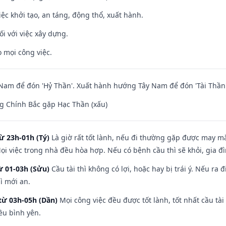
việc khởi tạo, an táng, động thổ, xuất hành.
ối với việc xây dựng.
 mọi công việc.
am để đón 'Hỷ Thần'. Xuất hành hướng Tây Nam để đón 'Tài Thần'
g Chính Bắc gặp Hạc Thần (xấu)
ừ 23h-01h (Tý)
Là giờ rất tốt lành, nếu đi thường gặp được may mắ
ọi việc trong nhà đều hòa hợp. Nếu có bệnh cầu thì sẽ khỏi, gia 
ừ 01-03h (Sửu)
Cầu tài thì không có lợi, hoặc hay bị trái ý. Nếu ra 
ì mới an.
từ 03h-05h (Dần)
Mọi công việc đều được tốt lành, tốt nhất cầu t
ều bình yên.