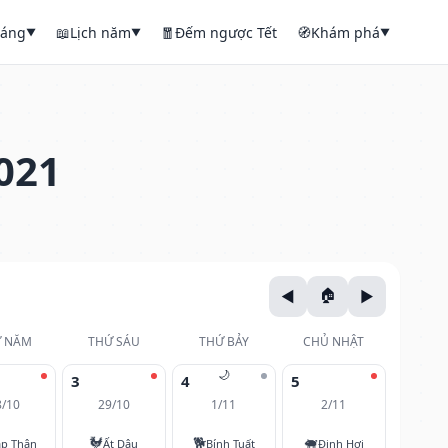
háng
📖
Lịch năm
🧧
Đếm ngược Tết
🧭
Khám phá
▼
▼
▼
021
 NĂM
THỨ SÁU
THỨ BẢY
CHỦ NHẬT
🌙
3
4
5
8/10
29/10
1/11
2/11
🐓
🐕
🐖
áp Thân
Ất Dậu
Bính Tuất
Đinh Hợi