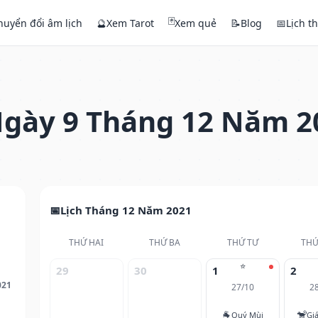
🃏
huyển đổi âm lịch
🔮
Xem Tarot
Xem quẻ
📝
Blog
📅
Lịch t
gày 9 Tháng 12 Năm 2
Lịch Tháng 12 Năm 2021
THỨ HAI
THỨ BA
THỨ TƯ
THỨ
⭐
29
30
1
2
021
27/10
2
🐐
🐒
Quý Mùi
Gi