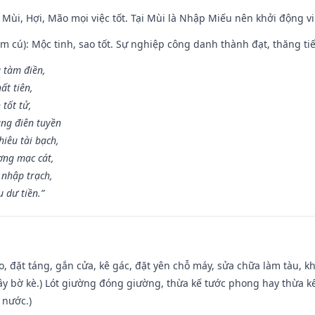
 Mùi, Hợi, Mão mọi việc tốt. Tại Mùi là Nhập Miếu nên khởi động 
m cú): Mộc tinh, sao tốt. Sự nghiệp công danh thành đạt, thăng tiến
g tàm điền,
ất tiên,
 tốt tử,
ng điên tuyền
iêu tài bạch,
ng mạc cát,
 nhập trạch,
 dư tiền.”
o, đặt táng, gắn cửa, kê gác, đặt yên chỗ máy, sửa chữa làm tàu, kh
xây bờ kè.) Lót giường đóng giường, thừa kế tước phong hay thừa k
 nước.)