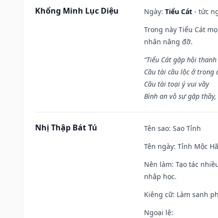
Khổng Minh Lục Diệu
Ngày:
Tiểu Cát
- tức n
Trong này Tiểu Cát mọi
nhân nâng đỡ.
“Tiểu Cát gặp hội thanh
Cầu tài cầu lộc ở trong
Cầu tài toại ý vui vầy
Bình an vô sự gặp thầy,
Nhị Thập Bát Tú
Tên sao
: Sao Tỉnh
Tên ngày
: Tỉnh Mộc Hã
Nên làm
: Tạo tác nhi
nhập học.
Kiêng cữ
: Làm sanh p
Ngoại lệ
: