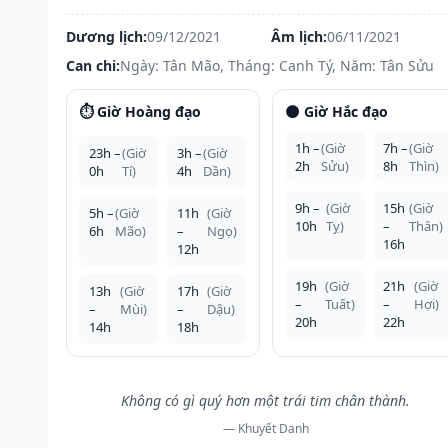
Dương lịch:
09/12/2021
Âm lịch:
06/11/2021
Can chi:
Ngày: Tân Mão, Tháng: Canh Tý, Năm: Tân Sửu
⏱️ Giờ Hoàng đạo
🌑 Giờ Hắc đạo
1h –
(Giờ
7h –
(Giờ
23h –
(Giờ
3h –
(Giờ
2h
Sửu)
8h
Thìn)
0h
Tí)
4h
Dần)
9h –
(Giờ
15h
(Giờ
5h –
(Giờ
11h
(Giờ
10h
Tỵ)
–
Thân)
6h
Mão)
–
Ngọ)
16h
12h
19h
(Giờ
21h
(Giờ
13h
(Giờ
17h
(Giờ
–
Tuất)
–
Hợi)
–
Mùi)
–
Dậu)
20h
22h
14h
18h
Không có gì quý hơn một trái tim chân thành.
— Khuyết Danh