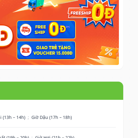
i (13h – 14h)
;
Giờ Dậu (17h – 18h)
uất (19h – 20h)
;
Giờ Hợi (21h – 22h)