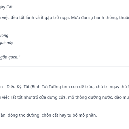
gày Cát.
 việc đều tốt lành và ít gặp trở ngại. Mưu đại sự hanh thông, thuậ
 long
 quẻ này
 gặp quen.”
n - Diêu Kỳ: Tốt (Bình Tú) Tướng tinh con dê trừu, chủ trị ngày thứ 
ều việc rất tốt như trổ cửa dựng cửa, mở thông đường nước, đào m
hần, đóng thọ đường, chôn cất hay tu bổ mộ phần.