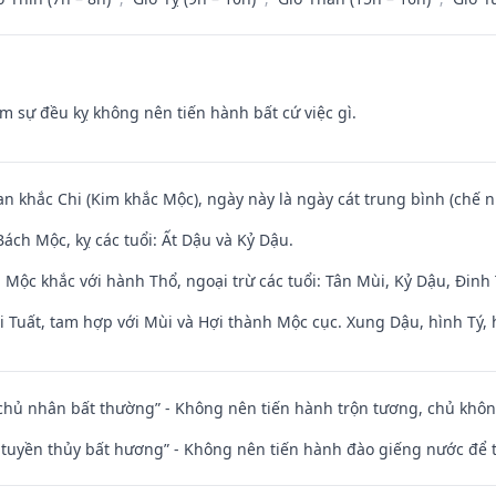
ăm sự đều kỵ không nên tiến hành bất cứ việc gì.
an khắc Chi (Kim khắc Mộc), ngày này là ngày cát trung bình (chế n
ách Mộc, kỵ các tuổi: Ất Dậu và Kỷ Dậu.
 Mộc khắc với hành Thổ, ngoại trừ các tuổi: Tân Mùi, Kỷ Dậu, Đin
 Tuất, tam hợp với Mùi và Hợi thành Mộc cục. Xung Dậu, hình Tý, 
 chủ nhân bất thường” - Không nên tiến hành trộn tương, chủ kh
h tuyền thủy bất hương” - Không nên tiến hành đào giếng nước để