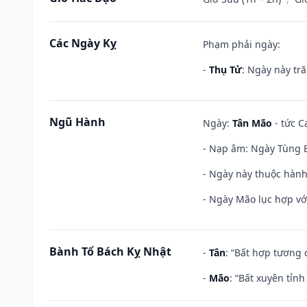
Các Ngày Kỵ
Phạm phải ngày:
-
Thụ Tử
: Ngày này tr
Ngũ Hành
Ngày:
Tân Mão
- tức C
- Nạp âm: Ngày Tùng B
- Ngày này thuộc hành
- Ngày Mão lục hợp với
Bành Tổ Bách Kỵ Nhật
-
Tân
: “Bất hợp tương
-
Mão
: “Bất xuyên tỉn