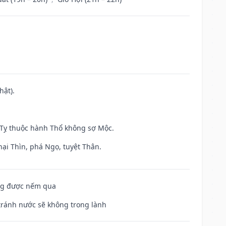
hật).
h Tỵ thuộc hành Thổ không sợ Mộc.
hại Thìn, phá Ngọ, tuyệt Thân.
ông được nếm qua
 tránh nước sẽ không trong lành