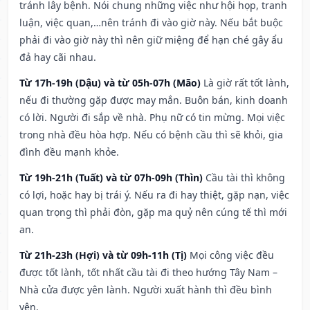
tránh lây bệnh. Nói chung những việc như hội họp, tranh
luận, việc quan,…nên tránh đi vào giờ này. Nếu bắt buộc
phải đi vào giờ này thì nên giữ miệng để hạn ché gây ẩu
đả hay cãi nhau.
Từ 17h-19h (Dậu) và từ 05h-07h (Mão)
Là giờ rất tốt lành,
nếu đi thường gặp được may mắn. Buôn bán, kinh doanh
có lời. Người đi sắp về nhà. Phụ nữ có tin mừng. Mọi việc
trong nhà đều hòa hợp. Nếu có bệnh cầu thì sẽ khỏi, gia
đình đều mạnh khỏe.
Từ 19h-21h (Tuất) và từ 07h-09h (Thìn)
Cầu tài thì không
có lợi, hoặc hay bị trái ý. Nếu ra đi hay thiệt, gặp nạn, việc
quan trọng thì phải đòn, gặp ma quỷ nên cúng tế thì mới
an.
Từ 21h-23h (Hợi) và từ 09h-11h (Tị)
Mọi công việc đều
được tốt lành, tốt nhất cầu tài đi theo hướng Tây Nam –
Nhà cửa được yên lành. Người xuất hành thì đều bình
yên.