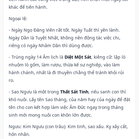
khác để tiến hành.
Ngoại lệ
:
- Ngày Ngọ Đăng Viên rất tốt. Ngày Tuất thì yên lành.
Ngày Dần là Tuyệt Nhật, không nên động tác việc chi,
riêng có ngày Nhâm Dần thì dùng được.
- Trúng ngày 14 Âm lịch là
Diệt Một Sát
, kiêng cữ: lập lò
nhuộm lò gốm, làm rượu, thừa kế sự nghiệp, vào làm
hành chánh, nhất là đi thuyền chẳng thể tránh khỏi rủi
ro.
- Sao Ngưu là một trong
Thất Sát Tinh
, nếu sanh con thì
khó nuôi. Lấy tên Sao tháng, của năm hay của ngày để đặt
tên cho con kết hợp làm việc Âm Đức ngay trong tháng
sinh mới mong nuôi con khôn lớn được.
Ngưu: Kim Ngưu (con trâu): Kim tinh, sao xấu. Kỵ xây cất,
hôn nhân.