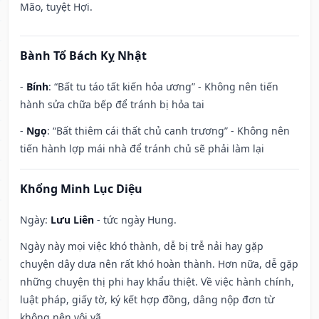
Mão, tuyệt Hợi.
Bành Tổ Bách Kỵ Nhật
-
Bính
: “Bất tu táo tất kiến hỏa ương” - Không nên tiến
hành sửa chữa bếp để tránh bị hỏa tai
-
Ngọ
: “Bất thiêm cái thất chủ canh trương” - Không nên
tiến hành lợp mái nhà để tránh chủ sẽ phải làm lại
Khổng Minh Lục Diệu
Ngày:
Lưu Liên
- tức ngày Hung.
Ngày này mọi việc khó thành, dễ bị trễ nải hay gặp
chuyện dây dưa nên rất khó hoàn thành. Hơn nữa, dễ gặp
những chuyện thị phi hay khẩu thiệt. Về việc hành chính,
luật pháp, giấy tờ, ký kết hợp đồng, dâng nộp đơn từ
không nên vội vã.