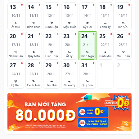
13
14
15
16
17
18
19
10/11
11/11
12/11
13/11
14/11
15/11
16/11
🐐
🐒
🐓
🐕
🐖
🐀
🐂
Ất Mùi
Bính Thân
Đinh Dậu
Mậu Tuất
Kỷ Hợi
Canh Tý
Tân Sửu
20
21
22
23
24
25
26
17/11
18/11
19/11
20/11
21/11
22/11
23/11
🐅
🐈
🐉
🐍
🐎
🐐
🐒
Nhâm Dần
Quý Mão
Giáp Thìn
Ất Tỵ
Bính Ngọ
Đinh Mùi
Mậu Thân
27
28
29
30
31
1
2
24/11
25/11
26/11
27/11
28/11
🐓
🐕
🐖
🐀
🐂
Kỷ Dậu
Canh Tuất
Tân Hợi
Nhâm Tý
Quý Sửu