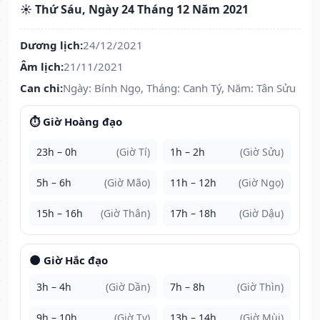
☀️ Thứ Sáu, Ngày 24 Tháng 12 Năm 2021
Dương lịch:
24/12/2021
Âm lịch:
21/11/2021
Can chi:
Ngày: Bính Ngọ, Tháng: Canh Tý, Năm: Tân Sửu
⏱️ Giờ Hoàng đạo
23h – 0h
(Giờ Tí)
1h – 2h
(Giờ Sửu)
5h – 6h
(Giờ Mão)
11h – 12h
(Giờ Ngọ)
15h – 16h
(Giờ Thân)
17h – 18h
(Giờ Dậu)
🌑 Giờ Hắc đạo
3h – 4h
(Giờ Dần)
7h – 8h
(Giờ Thìn)
9h – 10h
(Giờ Tỵ)
13h – 14h
(Giờ Mùi)