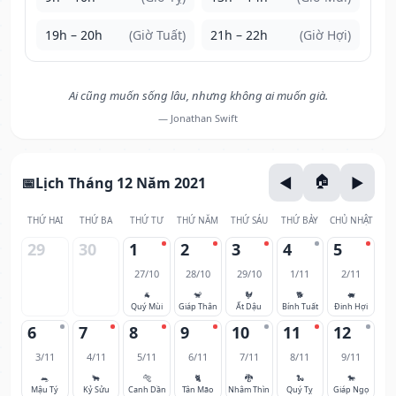
19h – 20h
(Giờ Tuất)
21h – 22h
(Giờ Hợi)
Ai cũng muốn sống lâu, nhưng không ai muốn già.
— Jonathan Swift
Lịch Tháng 12 Năm 2021
THỨ HAI
THỨ BA
THỨ TƯ
THỨ NĂM
THỨ SÁU
THỨ BẢY
CHỦ NHẬT
29
30
1
2
3
4
5
27/10
28/10
29/10
1/11
2/11
🐐
🐒
🐓
🐕
🐖
Quý Mùi
Giáp Thân
Ất Dậu
Bính Tuất
Đinh Hợi
6
7
8
9
10
11
12
3/11
4/11
5/11
6/11
7/11
8/11
9/11
🐀
🐂
🐅
🐈
🐉
🐍
🐎
Mậu Tý
Kỷ Sửu
Canh Dần
Tân Mão
Nhâm Thìn
Quý Tỵ
Giáp Ngọ