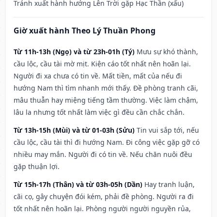
Tránh xuất hành hướng Lên Trời gặp Hạc Thần (xấu)
Giờ xuất hành Theo Lý Thuần Phong
Từ 11h-13h (Ngọ) và từ 23h-01h (Tý)
Mưu sự khó thành,
cầu lộc, cầu tài mờ mịt. Kiện cáo tốt nhất nên hoãn lại.
Người đi xa chưa có tin về. Mất tiền, mất của nếu đi
hướng Nam thì tìm nhanh mới thấy. Đề phòng tranh cãi,
mâu thuẫn hay miệng tiếng tầm thường. Việc làm chậm,
lâu la nhưng tốt nhất làm việc gì đều cần chắc chắn.
Từ 13h-15h (Mùi) và từ 01-03h (Sửu)
Tin vui sắp tới, nếu
cầu lộc, cầu tài thì đi hướng Nam. Đi công việc gặp gỡ có
nhiều may mắn. Người đi có tin về. Nếu chăn nuôi đều
gặp thuận lợi.
Từ 15h-17h (Thân) và từ 03h-05h (Dần)
Hay tranh luận,
cãi cọ, gây chuyện đói kém, phải đề phòng. Người ra đi
tốt nhất nên hoãn lại. Phòng người người nguyền rủa,