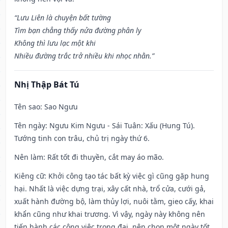
“Lưu Liên là chuyện bất tường
Tìm bạn chẳng thấy nửa đường phân ly
Không thì lưu lạc một khi
Nhiều đường trắc trở nhiều khi nhọc nhằn.”
Nhị Thập Bát Tú
Tên sao
: Sao Ngưu
Tên ngày
: Ngưu Kim Ngưu - Sái Tuân: Xấu (Hung Tú).
Tướng tinh con trâu, chủ trị ngày thứ 6.
Nên làm
: Rất tốt đi thuyền, cắt may áo mão.
Kiêng cữ
: Khởi công tạo tác bất kỳ việc gì cũng gặp hung
hại. Nhất là việc dựng trại, xây cất nhà, trổ cửa, cưới gả,
xuất hành đường bộ, làm thủy lợi, nuôi tằm, gieo cấy, khai
khẩn cũng như khai trương. Vì vậy, ngày này không nên
tiến hành các công việc trọng đại, nên chọn một ngày tốt