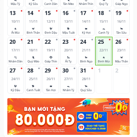
Mậu Tý
Kỷ Sửu
Canh Dần
Tân Mão
Nhâm Thìn
Quý Tỵ
Giáp Ngọ
13
14
15
16
17
18
19
10/11
11/11
12/11
13/11
14/11
15/11
16/11
🐐
🐒
🐓
🐕
🐖
🐀
🐂
Ất Mùi
Bính Thân
Đinh Dậu
Mậu Tuất
Kỷ Hợi
Canh Tý
Tân Sửu
20
21
22
23
24
25
26
17/11
18/11
19/11
20/11
21/11
22/11
23/11
🐅
🐈
🐉
🐍
🐎
🐐
🐒
Nhâm Dần
Quý Mão
Giáp Thìn
Ất Tỵ
Bính Ngọ
Đinh Mùi
Mậu Thân
27
28
29
30
31
1
2
24/11
25/11
26/11
27/11
28/11
🐓
🐕
🐖
🐀
🐂
Kỷ Dậu
Canh Tuất
Tân Hợi
Nhâm Tý
Quý Sửu