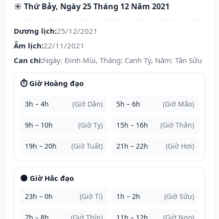
☀️ Thứ Bảy, Ngày 25 Tháng 12 Năm 2021
Dương lịch:
25/12/2021
Âm lịch:
22/11/2021
Can chi:
Ngày: Đinh Mùi, Tháng: Canh Tý, Năm: Tân Sửu
⏱️ Giờ Hoàng đạo
3h – 4h
(Giờ Dần)
5h – 6h
(Giờ Mão)
9h – 10h
(Giờ Tỵ)
15h – 16h
(Giờ Thân)
19h – 20h
(Giờ Tuất)
21h – 22h
(Giờ Hợi)
🌑 Giờ Hắc đạo
23h – 0h
(Giờ Tí)
1h – 2h
(Giờ Sửu)
7h – 8h
(Giờ Thìn)
11h – 12h
(Giờ Ngọ)