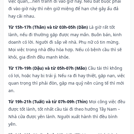
việc quan,…nên tránh đi vào giờ này. Nếu bắt buộc phải
đi vào giờ này thì nên giữ miệng để hạn ché gây ẩu đả
hay cãi nhau.
Từ 15h-17h (Thân) và từ 03h-05h (Dần)
Là giờ rất tốt
lành, nếu đi thường gặp được may mắn. Buôn bán, kinh
doanh có lời. Người đi sắp về nhà. Phụ nữ có tin mừng.
Mọi việc trong nhà đều hòa hợp. Nếu có bệnh cầu thì sẽ
khỏi, gia đình đều mạnh khỏe.
Từ 17h-19h (Dậu) và từ 05h-07h (Mão)
Cầu tài thì không
có lợi, hoặc hay bị trái ý. Nếu ra đi hay thiệt, gặp nạn, việc
quan trọng thì phải đòn, gặp ma quỷ nên cúng tế thì mới
an.
Từ 19h-21h (Tuất) và từ 07h-09h (Thìn)
Mọi công việc đều
được tốt lành, tốt nhất cầu tài đi theo hướng Tây Nam –
Nhà cửa được yên lành. Người xuất hành thì đều bình
yên.