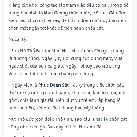
Kiêng cữ
: Khởi công tạo tác trăm việc đều có hại. Trong đó
hung hại nhất là khơi đường tháo nước, trổ cửa, đầu đơn
kiện cáo, chôn cất. Vì vậy, để tránh điềm giữ quý bạn nên
chọn một ngày tốt khác để tiến hành chôn cất.
Ngoại lệ
:
- Sao Nữ Thổ Bức tại Mùi, Hợi, Mẹo (mão) đều gọi chung
là đường cùng. Ngày Quý Hợi cùng cực đúng mức, vì là
ngày chót của 60 Hoa giáp. Ngày Hợi tuy Sao Nữ Đăng
Viên song tốt nhất cũng chẳng nên dùng.
- Ngày Mẹo là
Phục Đoạn Sát
, rất kỵ trong việc chôn cất,
thừa kế sự nghiệp, xuất hành, khởi công làm lò nhuộm lò
gốm, chia lãnh gia tài. Nên: dứt vú trẻ em, lấp hang lỗ,
làm cầu tiêu, kết dứt điều hung hại, xây tường.
Nữ: Thổ Bức (con dơi): Thổ tinh, sao xấu. Khắc kỵ chôn cất
cũng như cưới gả. Sao này bất lợi khi sinh đẻ.