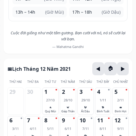
13h – 14h
(Giờ Mùi)
17h – 18h
(Giờ Dậu)
Cuộc đời giống như một tấm gương. Bạn cười với nó, nó sẽ cười lại
với bạn.
— Mahatma Gandhi
Lịch Tháng 12 Năm 2021
THỨ HAI
THỨ BA
THỨ TƯ
THỨ NĂM
THỨ SÁU
THỨ BẢY
CHỦ NHẬT
29
30
1
2
3
4
5
27/10
28/10
29/10
1/11
2/11
🐐
🐒
🐓
🐕
🐖
Quý Mùi
Giáp Thân
Ất Dậu
Bính Tuất
Đinh Hợi
6
7
8
9
10
11
12
3/11
4/11
5/11
6/11
7/11
8/11
9/11
🐀
🐂
🐅
🐈
🐉
🐍
🐎