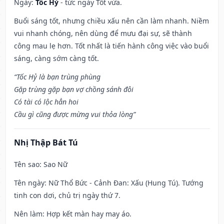
Ngày:
Tốc Hỷ
- tức ngày Tốt vừa.
Buổi sáng tốt, nhưng chiều xấu nên cần làm nhanh. Niềm
vui nhanh chóng, nên dùng để mưu đại sự, sẽ thành
công mau lẹ hơn. Tốt nhất là tiến hành công việc vào buổi
sáng, càng sớm càng tốt.
“Tốc Hỷ là bạn trùng phùng
Gặp trùng gặp bạn vợ chồng sánh đôi
Có tài có lộc hẳn hoi
Cầu gì cũng được mừng vui thỏa lòng”
Nhị Thập Bát Tú
Tên sao
: Sao Nữ
Tên ngày
: Nữ Thổ Bức - Cảnh Đan: Xấu (Hung Tú). Tướng
tinh con dơi, chủ trị ngày thứ 7.
Nên làm
: Hợp kết màn hay may áo.