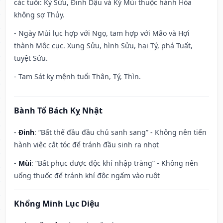
các tuổi: Kỷ Sửu, Đinh Dậu và Kỷ Mùi thuộc hành Hỏa
không sợ Thủy.
- Ngày Mùi lục hợp với Ngọ, tam hợp với Mão và Hợi
thành Mộc cục. Xung Sửu, hình Sửu, hại Tý, phá Tuất,
tuyệt Sửu.
- Tam Sát kỵ mệnh tuổi Thân, Tý, Thìn.
Bành Tổ Bách Kỵ Nhật
-
Đinh
: “Bất thế đầu đầu chủ sanh sang” - Không nên tiến
hành việc cắt tóc để tránh đầu sinh ra nhọt
-
Mùi
: “Bất phục dược độc khí nhập tràng” - Không nên
uống thuốc để tránh khí độc ngấm vào ruột
Khổng Minh Lục Diệu