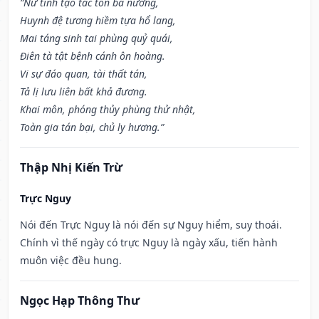
“Nữ tinh tạo tác tổn bà nương,
Huynh đệ tương hiềm tựa hổ lang,
Mai táng sinh tai phùng quỷ quái,
Điên tà tật bệnh cánh ôn hoàng.
Vi sự đáo quan, tài thất tán,
Tả lị lưu liên bất khả đương.
Khai môn, phóng thủy phùng thử nhật,
Toàn gia tán bại, chủ ly hương.”
Thập Nhị Kiến Trừ
Trực Nguy
Nói đến Trực Nguy là nói đến sự Nguy hiểm, suy thoái.
Chính vì thế ngày có trực Nguy là ngày xấu, tiến hành
muôn việc đều hung.
Ngọc Hạp Thông Thư