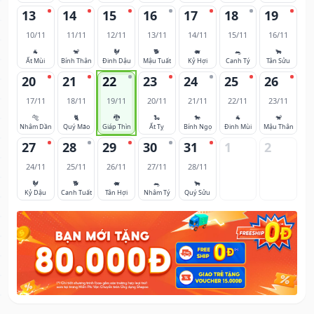
13
14
15
16
17
18
19
10/11
11/11
12/11
13/11
14/11
15/11
16/11
🐐
🐒
🐓
🐕
🐖
🐀
🐂
Ất Mùi
Bính Thân
Đinh Dậu
Mậu Tuất
Kỷ Hợi
Canh Tý
Tân Sửu
20
21
22
23
24
25
26
17/11
18/11
19/11
20/11
21/11
22/11
23/11
🐅
🐈
🐉
🐍
🐎
🐐
🐒
Nhâm Dần
Quý Mão
Giáp Thìn
Ất Tỵ
Bính Ngọ
Đinh Mùi
Mậu Thân
27
28
29
30
31
1
2
24/11
25/11
26/11
27/11
28/11
🐓
🐕
🐖
🐀
🐂
Kỷ Dậu
Canh Tuất
Tân Hợi
Nhâm Tý
Quý Sửu