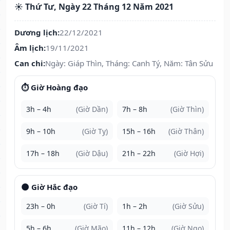
☀️ Thứ Tư, Ngày 22 Tháng 12 Năm 2021
Dương lịch:
22/12/2021
Âm lịch:
19/11/2021
Can chi:
Ngày: Giáp Thìn, Tháng: Canh Tý, Năm: Tân Sửu
⏱️ Giờ Hoàng đạo
3h – 4h
(Giờ Dần)
7h – 8h
(Giờ Thìn)
9h – 10h
(Giờ Tỵ)
15h – 16h
(Giờ Thân)
17h – 18h
(Giờ Dậu)
21h – 22h
(Giờ Hợi)
🌑 Giờ Hắc đạo
23h – 0h
(Giờ Tí)
1h – 2h
(Giờ Sửu)
5h – 6h
(Giờ Mão)
11h – 12h
(Giờ Ngọ)