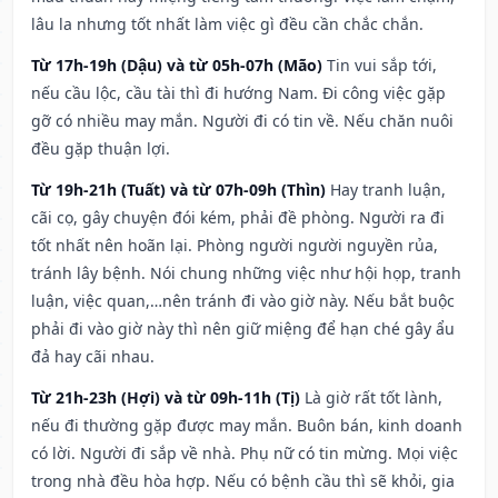
lâu la nhưng tốt nhất làm việc gì đều cần chắc chắn.
Từ 17h-19h (Dậu) và từ 05h-07h (Mão)
Tin vui sắp tới,
nếu cầu lộc, cầu tài thì đi hướng Nam. Đi công việc gặp
gỡ có nhiều may mắn. Người đi có tin về. Nếu chăn nuôi
đều gặp thuận lợi.
Từ 19h-21h (Tuất) và từ 07h-09h (Thìn)
Hay tranh luận,
cãi cọ, gây chuyện đói kém, phải đề phòng. Người ra đi
tốt nhất nên hoãn lại. Phòng người người nguyền rủa,
tránh lây bệnh. Nói chung những việc như hội họp, tranh
luận, việc quan,…nên tránh đi vào giờ này. Nếu bắt buộc
phải đi vào giờ này thì nên giữ miệng để hạn ché gây ẩu
đả hay cãi nhau.
Từ 21h-23h (Hợi) và từ 09h-11h (Tị)
Là giờ rất tốt lành,
nếu đi thường gặp được may mắn. Buôn bán, kinh doanh
có lời. Người đi sắp về nhà. Phụ nữ có tin mừng. Mọi việc
trong nhà đều hòa hợp. Nếu có bệnh cầu thì sẽ khỏi, gia