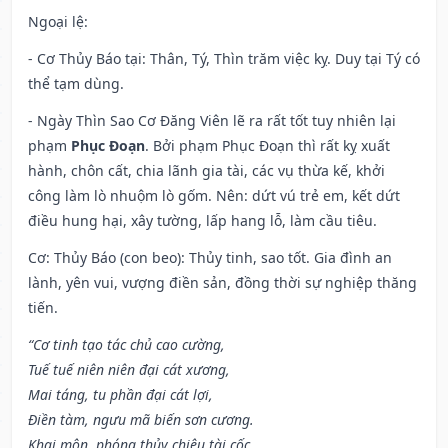
Ngoại lệ
:
- Cơ Thủy Báo tại: Thân, Tý, Thìn trăm việc kỵ. Duy tại Tý có
thể tạm dùng.
- Ngày Thìn Sao Cơ Đăng Viên lẽ ra rất tốt tuy nhiên lại
phạm
Phục Đoạn
. Bởi phạm Phục Đoạn thì rất kỵ xuất
hành, chôn cất, chia lãnh gia tài, các vụ thừa kế, khởi
công làm lò nhuộm lò gốm. Nên: dứt vú trẻ em, kết dứt
điều hung hại, xây tường, lấp hang lỗ, làm cầu tiêu.
Cơ: Thủy Báo (con beo): Thủy tinh, sao tốt. Gia đình an
lành, yên vui, vượng điền sản, đồng thời sự nghiệp thăng
tiến.
“Cơ tinh tạo tác chủ cao cường,
Tuế tuế niên niên đại cát xương,
Mai táng, tu phần đại cát lợi,
Điền tàm, ngưu mã biến sơn cương.
Khai môn, phóng thủy chiêu tài cốc,