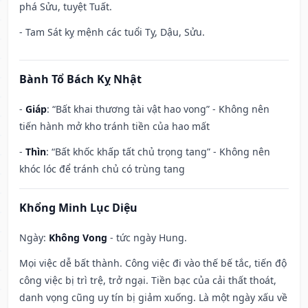
phá Sửu, tuyệt Tuất.
- Tam Sát kỵ mệnh các tuổi Tỵ, Dậu, Sửu.
Bành Tổ Bách Kỵ Nhật
-
Giáp
: “Bất khai thương tài vật hao vong” - Không nên
tiến hành mở kho tránh tiền của hao mất
-
Thìn
: “Bất khốc khấp tất chủ trọng tang” - Không nên
khóc lóc để tránh chủ có trùng tang
Khổng Minh Lục Diệu
Ngày:
Không Vong
- tức ngày Hung.
Mọi việc dễ bất thành. Công việc đi vào thế bế tắc, tiến độ
công việc bị trì trệ, trở ngại. Tiền bạc của cải thất thoát,
danh vọng cũng uy tín bị giảm xuống. Là một ngày xấu về