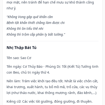
mọi mặt, nên tránh để hạn chế mưu sự khó thành công
như ý.
“Không Vong gặp quẻ khẩn cần
Bệnh tật khẩn thiết chẳng làm được chi
Không thì ôn tiểu thê nhi
Không thì trộm cắp phân ly bất tường.”
Nhị Thập Bát Tú
Tên sao
: Sao Cơ
Tên ngày
: Cơ Thủy Báo - Phùng Dị: Tốt (Kiết Tú) Tướng tinh
con Beo, chủ trị ngày thứ 4.
Nên làm
: Trăm việc khởi tạo đều tốt. Nhất là việc chôn cất,
khai trương, xuất hành, tu bổ mồ mã, trổ cửa, các vụ thủy
lợi (như tháo nước, khai thông mương rảnh, đào kênh,...)
Kiêng cữ
: Các việc lót giường, đóng giường, đi thuyền.