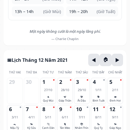
13h – 14h
(Giờ Mùi)
19h – 20h
(Giờ Tuất)
Một ngày không cười là một ngày lãng phí.
— Charlie Chaplin
Lịch Tháng 12 Năm 2021
THỨ HAI
THỨ BA
THỨ TƯ
THỨ NĂM
THỨ SÁU
THỨ BẢY
CHỦ NHẬT
29
30
1
2
3
4
5
27/10
28/10
29/10
1/11
2/11
🐐
🐒
🐓
🐕
🐖
Quý Mùi
Giáp Thân
Ất Dậu
Bính Tuất
Đinh Hợi
6
7
8
9
10
11
12
3/11
4/11
5/11
6/11
7/11
8/11
9/11
🐀
🐂
🐅
🐈
🐉
🐍
🐎
Mậu Tý
Kỷ Sửu
Canh Dần
Tân Mão
Nhâm Thìn
Quý Tỵ
Giáp Ngọ