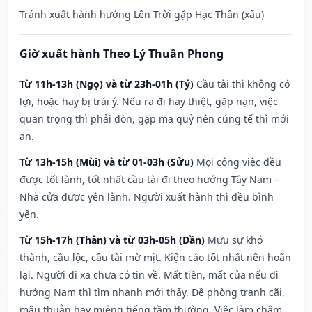
Tránh xuất hành hướng Lên Trời gặp Hạc Thần (xấu)
Giờ xuất hành Theo Lý Thuần Phong
Từ 11h-13h (Ngọ) và từ 23h-01h (Tý)
Cầu tài thì không có
lợi, hoặc hay bị trái ý. Nếu ra đi hay thiệt, gặp nạn, việc
quan trọng thì phải đòn, gặp ma quỷ nên cúng tế thì mới
an.
Từ 13h-15h (Mùi) và từ 01-03h (Sửu)
Mọi công việc đều
được tốt lành, tốt nhất cầu tài đi theo hướng Tây Nam –
Nhà cửa được yên lành. Người xuất hành thì đều bình
yên.
Từ 15h-17h (Thân) và từ 03h-05h (Dần)
Mưu sự khó
thành, cầu lộc, cầu tài mờ mịt. Kiện cáo tốt nhất nên hoãn
lại. Người đi xa chưa có tin về. Mất tiền, mất của nếu đi
hướng Nam thì tìm nhanh mới thấy. Đề phòng tranh cãi,
mâu thuẫn hay miệng tiếng tầm thường. Việc làm chậm,