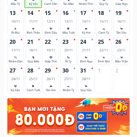
Mậu Tý
Kỷ Sửu
Canh Dần
Tân Mão
Nhâm Thìn
Quý Tỵ
Giáp Ngọ
13
14
15
16
17
18
19
10/11
11/11
12/11
13/11
14/11
15/11
16/11
🐐
🐒
🐓
🐕
🐖
🐀
🐂
Ất Mùi
Bính Thân
Đinh Dậu
Mậu Tuất
Kỷ Hợi
Canh Tý
Tân Sửu
20
21
22
23
24
25
26
17/11
18/11
19/11
20/11
21/11
22/11
23/11
🐅
🐈
🐉
🐍
🐎
🐐
🐒
Nhâm Dần
Quý Mão
Giáp Thìn
Ất Tỵ
Bính Ngọ
Đinh Mùi
Mậu Thân
27
28
29
30
31
1
2
24/11
25/11
26/11
27/11
28/11
🐓
🐕
🐖
🐀
🐂
Kỷ Dậu
Canh Tuất
Tân Hợi
Nhâm Tý
Quý Sửu