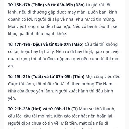
Từ 15h-17h (Thân) và từ 03h-05h (Dần)
Là giờ rất tốt
lành, nếu đi thường gặp được may mắn. Buôn bán, kinh
doanh có lời. Người đi sắp về nhà. Phụ nữ có tin mừng.
Mọi việc trong nhà đều hòa hợp. Nếu có bệnh cầu thì sẽ
khỏi, gia đình đều mạnh khỏe.
Từ 17h-19h (Dậu) và từ 05h-07h (Mão)
Cầu tài thì không
có lợi, hoặc hay bị trái ý. Nếu ra đi hay thiệt, gặp nạn, việc
quan trọng thì phải đòn, gặp ma quỷ nên cúng tế thì mới
an.
Từ 19h-21h (Tuất) và từ 07h-09h (Thìn)
Mọi công việc đều
được tốt lành, tốt nhất cầu tài đi theo hướng Tây Nam –
Nhà cửa được yên lành. Người xuất hành thì đều bình
yên.
Từ 21h-23h (Hợi) và từ 09h-11h (Tị)
Mưu sự khó thành,
cầu lộc, cầu tài mờ mịt. Kiện cáo tốt nhất nên hoãn lại.
Người đi xa chưa có tin về. Mất tiền, mất của nếu đi