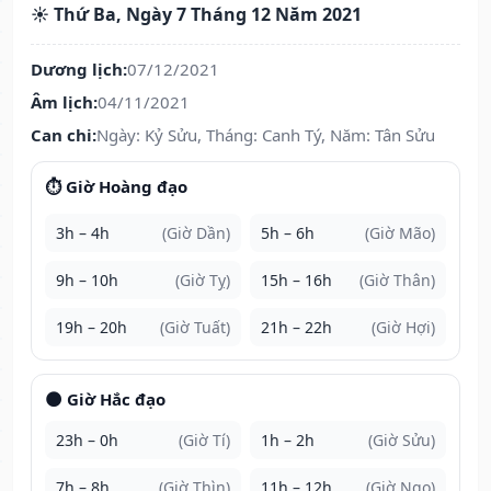
☀️ Thứ Ba, Ngày 7 Tháng 12 Năm 2021
Dương lịch:
07/12/2021
Âm lịch:
04/11/2021
Can chi:
Ngày: Kỷ Sửu, Tháng: Canh Tý, Năm: Tân Sửu
⏱️ Giờ Hoàng đạo
3h – 4h
(Giờ Dần)
5h – 6h
(Giờ Mão)
9h – 10h
(Giờ Tỵ)
15h – 16h
(Giờ Thân)
19h – 20h
(Giờ Tuất)
21h – 22h
(Giờ Hợi)
🌑 Giờ Hắc đạo
23h – 0h
(Giờ Tí)
1h – 2h
(Giờ Sửu)
7h – 8h
(Giờ Thìn)
11h – 12h
(Giờ Ngọ)