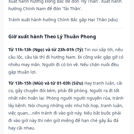
Xuất hành hướng Đông Bắc để đón 'Hỷ Thần'. Xuất hành
hướng Chính Nam để đón 'Tài Thần'.
Tránh xuất hành hướng Chính Bắc gặp Hạc Thần (xấu)
Giờ xuất hành Theo Lý Thuần Phong
Từ 11h-13h (Ngọ) và từ 23h-01h (Tý)
Tin vui sắp tới, nếu
cầu lộc, cầu tài thì đi hướng Nam. Đi công việc gặp gỡ có
nhiều may mắn. Người đi có tin về. Nếu chăn nuôi đều
gặp thuận lợi.
Từ 13h-15h (Mùi) và từ 01-03h (Sửu)
Hay tranh luận, cãi
cọ, gây chuyện đói kém, phải đề phòng. Người ra đi tốt
nhất nên hoãn lại. Phòng người người nguyền rủa, tránh
lây bệnh. Nói chung những việc như hội họp, tranh luận,
việc quan,…nên tránh đi vào giờ này. Nếu bắt buộc phải
đi vào giờ này thì nên giữ miệng để hạn ché gây ẩu đả
hay cãi nhau.