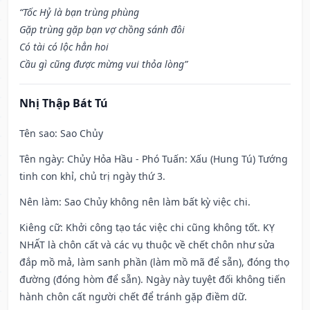
“Tốc Hỷ là bạn trùng phùng
Gặp trùng gặp bạn vợ chồng sánh đôi
Có tài có lộc hẳn hoi
Cầu gì cũng được mừng vui thỏa lòng”
Nhị Thập Bát Tú
Tên sao
: Sao Chủy
Tên ngày
: Chủy Hỏa Hầu - Phó Tuấn: Xấu (Hung Tú) Tướng
tinh con khỉ, chủ trị ngày thứ 3.
Nên làm
: Sao Chủy không nên làm bất kỳ việc chi.
Kiêng cữ
: Khởi công tạo tác việc chi cũng không tốt. KỴ
NHẤT là chôn cất và các vụ thuộc về chết chôn như sửa
đắp mồ mả, làm sanh phần (làm mồ mã để sẵn), đóng thọ
đường (đóng hòm để sẵn). Ngày này tuyệt đối không tiến
hành chôn cất người chết để tránh gặp điềm dữ.