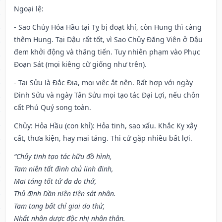
Ngoại lệ
:
- Sao Chủy Hỏa Hầu tại Tỵ bị đoạt khí, còn Hung thì càng
thêm Hung. Tại Dậu rất tốt, vì Sao Chủy Đăng Viên ở Dậu
đem khởi động và thăng tiến. Tuy nhiên phạm vào Phục
Đoạn Sát (mọi kiêng cữ giống như trên).
- Tại Sửu là Đắc Địa, mọi việc ắt nên. Rất hợp với ngày
Đinh Sửu và ngày Tân Sửu mọi tạo tác Đại Lợi, nếu chôn
cất Phú Quý song toàn.
Chủy: Hỏa Hầu (con khỉ): Hỏa tinh, sao xấu. Khắc Kỵ xây
cất, thưa kiện, hay mai táng. Thi cử gặp nhiều bất lợi.
“Chủy tinh tạo tác hữu đồ hình,
Tam niên tất đinh chủ linh đinh,
Mai táng tốt tử đa do thử,
Thủ định Dần niên tiện sát nhân.
Tam tang bất chỉ giai do thử,
Nhất nhân dược độc nhị nhân thân.