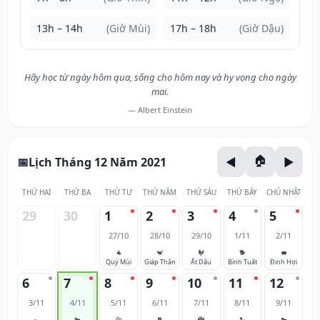
13h – 14h
(Giờ Mùi)
17h – 18h
(Giờ Dậu)
Hãy học từ ngày hôm qua, sống cho hôm nay và hy vọng cho ngày
mai.
— Albert Einstein
Lịch Tháng 12 Năm 2021
THỨ HAI
THỨ BA
THỨ TƯ
THỨ NĂM
THỨ SÁU
THỨ BẢY
CHỦ NHẬT
29
30
1
2
3
4
5
27/10
28/10
29/10
1/11
2/11
🐐
🐒
🐓
🐕
🐖
Quý Mùi
Giáp Thân
Ất Dậu
Bính Tuất
Đinh Hợi
6
7
8
9
10
11
12
3/11
4/11
5/11
6/11
7/11
8/11
9/11
🐀
🐂
🐅
🐈
🐉
🐍
🐎