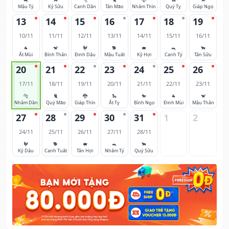
Mậu Tý
Kỷ Sửu
Canh Dần
Tân Mão
Nhâm Thìn
Quý Tỵ
Giáp Ngọ
13
14
15
16
17
18
19
10/11
11/11
12/11
13/11
14/11
15/11
16/11
🐐
🐒
🐓
🐕
🐖
🐀
🐂
Ất Mùi
Bính Thân
Đinh Dậu
Mậu Tuất
Kỷ Hợi
Canh Tý
Tân Sửu
20
21
22
23
24
25
26
17/11
18/11
19/11
20/11
21/11
22/11
23/11
🐅
🐈
🐉
🐍
🐎
🐐
🐒
Nhâm Dần
Quý Mão
Giáp Thìn
Ất Tỵ
Bính Ngọ
Đinh Mùi
Mậu Thân
27
28
29
30
31
1
2
24/11
25/11
26/11
27/11
28/11
🐓
🐕
🐖
🐀
🐂
Kỷ Dậu
Canh Tuất
Tân Hợi
Nhâm Tý
Quý Sửu