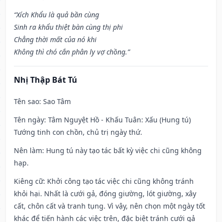
“Xích Khẩu là quả bần cùng
Sinh ra khẩu thiệt bàn cùng thị phi
Chẳng thời mất của nó khi
Không thì chó cắn phân ly vợ chồng.”
Nhị Thập Bát Tú
Tên sao
: Sao Tâm
Tên ngày
: Tâm Nguyệt Hồ - Khấu Tuân: Xấu (Hung tú)
Tướng tinh con chồn, chủ trị ngày thứ.
Nên làm
: Hung tú này tạo tác bất kỳ việc chi cũng không
hạp.
Kiêng cữ
: Khởi công tạo tác việc chi cũng không tránh
khỏi hại. Nhất là cưới gả, đóng giường, lót giường, xây
cất, chôn cất và tranh tụng. Vì vậy, nên chọn một ngày tốt
khác để tiến hành các việc trên, đặc biệt tránh cưới gả