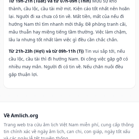
Từ 19h-21h (Tuất) và từ 07h-09h (Thìn)
Mưu sự khó
thành, cầu lộc, cầu tài mờ mịt. Kiện cáo tốt nhất nên hoãn
lại. Người đi xa chưa có tin về. Mất tiền, mất của nếu đi
hướng Nam thì tìm nhanh mới thấy. Đề phòng tranh cãi,
mâu thuẫn hay miệng tiếng tầm thường. Việc làm chậm,
lâu la nhưng tốt nhất làm việc gì đều cần chắc chắn.
Từ 21h-23h (Hợi) và từ 09h-11h (Tị)
Tin vui sắp tới, nếu
cầu lộc, cầu tài thì đi hướng Nam. Đi công việc gặp gỡ có
nhiều may mắn. Người đi có tin về. Nếu chăn nuôi đều
gặp thuận lợi.
Về Amlich.org
Trang web tra cứu âm lịch Việt Nam miễn phí, cung cấp thông
tin chính xác về ngày âm lịch, can chi, con giáp, ngày tốt xấu
và các ngày lễ tết truyền thống.