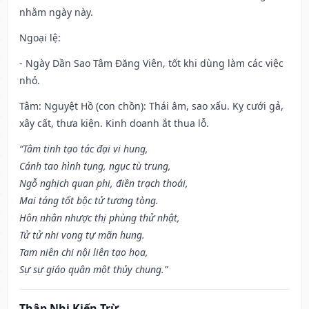
nhằm ngày này.
Ngoại lệ
:
- Ngày Dần Sao Tâm Đăng Viên, tốt khi dùng làm các việc
nhỏ.
Tâm: Nguyệt Hồ (con chồn): Thái âm, sao xấu. Kỵ cưới gả,
xây cất, thưa kiện. Kinh doanh ắt thua lỗ.
“Tâm tinh tạo tác đại vi hung,
Cánh tao hình tụng, ngục tù trung,
Ngỗ nghịch quan phi, điền trạch thoái,
Mai táng tốt bộc tử tương tòng.
Hôn nhân nhược thị phùng thử nhật,
Tử tử nhi vong tự mãn hung.
Tam niên chi nội liên tạo họa,
Sự sự giáo quân một thủy chung.”
Thập Nhị Kiến Trừ