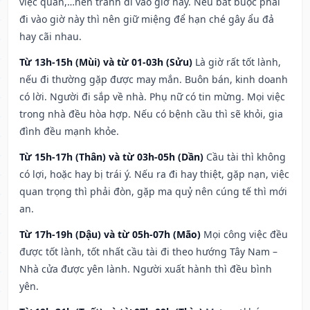
việc quan,…nên tránh đi vào giờ này. Nếu bắt buộc phải
đi vào giờ này thì nên giữ miệng để hạn ché gây ẩu đả
hay cãi nhau.
Từ 13h-15h (Mùi) và từ 01-03h (Sửu)
Là giờ rất tốt lành,
nếu đi thường gặp được may mắn. Buôn bán, kinh doanh
có lời. Người đi sắp về nhà. Phụ nữ có tin mừng. Mọi việc
trong nhà đều hòa hợp. Nếu có bệnh cầu thì sẽ khỏi, gia
đình đều mạnh khỏe.
Từ 15h-17h (Thân) và từ 03h-05h (Dần)
Cầu tài thì không
có lợi, hoặc hay bị trái ý. Nếu ra đi hay thiệt, gặp nạn, việc
quan trọng thì phải đòn, gặp ma quỷ nên cúng tế thì mới
an.
Từ 17h-19h (Dậu) và từ 05h-07h (Mão)
Mọi công việc đều
được tốt lành, tốt nhất cầu tài đi theo hướng Tây Nam –
Nhà cửa được yên lành. Người xuất hành thì đều bình
yên.