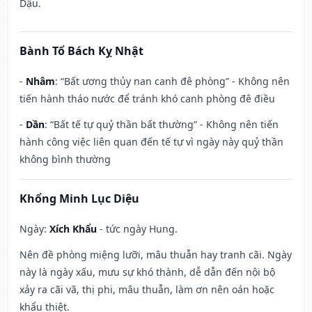
Dậu.
Bành Tổ Bách Kỵ Nhật
-
Nhâm
: “Bất ương thủy nan canh đê phòng” - Không nên
tiến hành tháo nước để tránh khó canh phòng đê điều
-
Dần
: “Bất tế tự quỷ thần bất thường” - Không nên tiến
hành công việc liên quan đến tế tự vì ngày này quỷ thần
không bình thường
Khổng Minh Lục Diệu
Ngày:
Xích Khẩu
- tức ngày Hung.
Nên đề phòng miệng lưỡi, mâu thuẫn hay tranh cãi. Ngày
này là ngày xấu, mưu sự khó thành, dễ dẫn đến nội bộ
xảy ra cãi vã, thị phi, mâu thuẫn, làm ơn nên oán hoặc
khẩu thiệt.