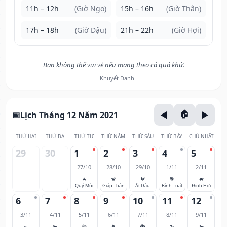
11h – 12h
(Giờ Ngọ)
15h – 16h
(Giờ Thân)
17h – 18h
(Giờ Dậu)
21h – 22h
(Giờ Hợi)
Bạn không thể vui vẻ nếu mang theo cả quá khứ.
— Khuyết Danh
Lịch Tháng 12 Năm 2021
THỨ HAI
THỨ BA
THỨ TƯ
THỨ NĂM
THỨ SÁU
THỨ BẢY
CHỦ NHẬT
29
30
1
2
3
4
5
27/10
28/10
29/10
1/11
2/11
🐐
🐒
🐓
🐕
🐖
Quý Mùi
Giáp Thân
Ất Dậu
Bính Tuất
Đinh Hợi
6
7
8
9
10
11
12
3/11
4/11
5/11
6/11
7/11
8/11
9/11
🐀
🐂
🐅
🐈
🐉
🐍
🐎