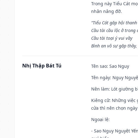
Trong này Tiểu Cát mọi
nhân nâng đỡ.
“Tiểu Cát gặp hội thanh
Cầu tài cầu lộc ở trong
Cầu tài toại ý vui vầy
Bình an vô sự gặp thầy,
Nhị Thập Bát Tú
Tên sao
: Sao Nguy
Tên ngày
: Nguy Nguyệt
Nên làm
: Lót giường b
Kiêng cữ
: Những việc 
cửa thì nên chọn ngày
Ngoại lệ
:
- Sao Nguy Nguyệt Yến 