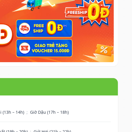
i (13h – 14h)
;
Giờ Dậu (17h – 18h)
uất (19h – 20h)
;
Giờ Hợi (21h – 22h)