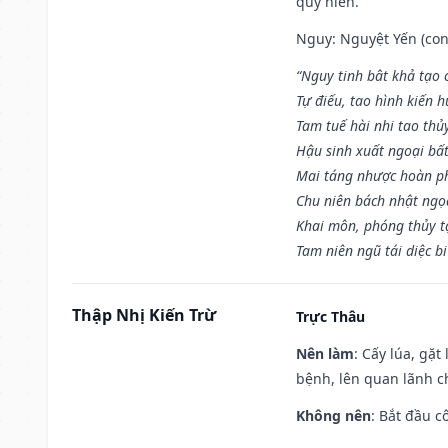
quý hiển.
Nguy: Nguyệt Yến (con 
“Nguy tinh bât khả tạo
Tự điếu, tao hình kiến 
Tam tuế hài nhi tao thủ
Hậu sinh xuất ngoại bấ
Mai táng nhược hoàn p
Chu niên bách nhật ngọ
Khai môn, phóng thủy t
Tam niên ngũ tái diệc b
Thập Nhị Kiến Trừ
Trực Thâu
Nên làm
: Cấy lúa, gặ
bệnh, lên quan lãnh c
Không nên
: Bắt đầu cô