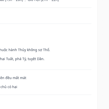
 thuộc hành Thủy không sợ Thổ.
ại Tuất, phá Tý, tuyệt Dần.
 bên đều mất mát
 chủ có hại