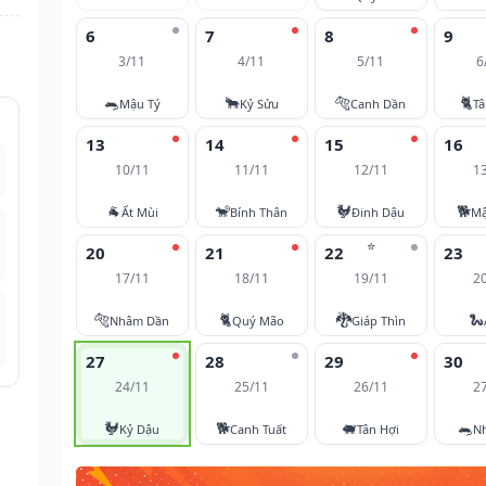
6
7
8
9
3/11
4/11
5/11
6
🐀
🐂
🐅
🐈
Mậu Tý
Kỷ Sửu
Canh Dần
T
13
14
15
16
10/11
11/11
12/11
1
🐐
🐒
🐓
🐕
Ất Mùi
Bính Thân
Đinh Dậu
Mậ
⭐
20
21
22
23
17/11
18/11
19/11
2
🐅
🐈
🐉
🐍
Nhâm Dần
Quý Mão
Giáp Thìn
27
28
29
30
24/11
25/11
26/11
2
🐓
🐕
🐖
🐀
Kỷ Dậu
Canh Tuất
Tân Hợi
N