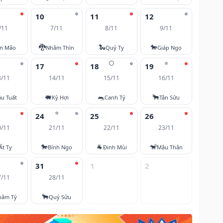
10
11
12
/11
7/11
8/11
9/11
🐉
🐍
🐎
ân Mão
Nhâm Thìn
Quý Tỵ
Giáp Ngọ
🌕
⭐
17
18
19
3/11
14/11
15/11
16/11
🐖
🐀
🐂
u Tuất
Kỷ Hợi
Canh Tý
Tân Sửu
⭐
24
25
26
0/11
21/11
22/11
23/11
🐎
🐐
🐒
Ất Tỵ
Bính Ngọ
Đinh Mùi
Mậu Thân
31
1
2
7/11
28/11
🐂
hâm Tý
Quý Sửu