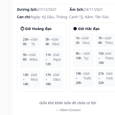
Dương lịch:
27/12/2021
Âm lịch:
24/11/2021
Can chi:
Ngày: Kỷ Dậu, Tháng: Canh Tý, Năm: Tân Sửu
⏱️ Giờ Hoàng đạo
🌑 Giờ Hắc đạo
1h –
(Giờ
7h –
(Giờ
23h –
(Giờ
3h –
(Giờ
2h
Sửu)
8h
Thìn)
0h
Tí)
4h
Dần)
9h –
(Giờ
15h
(Giờ
5h –
(Giờ
11h
(Giờ
10h
Tỵ)
–
Thân)
6h
Mão)
–
Ngọ)
16h
12h
19h
(Giờ
21h
(Giờ
13h
(Giờ
17h
(Giờ
–
Tuất)
–
Hợi)
–
Mùi)
–
Dậu)
20h
22h
14h
18h
Giữa khó khăn luôn ẩn chứa cơ hội.
— Albert Einstein