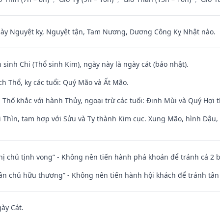
 Nguyệt kỵ, Nguyệt tận, Tam Nương, Dương Công Kỵ Nhật nào.
 sinh Chi (Thổ sinh Kim), ngày này là ngày cát (bảo nhật).
h Thổ, kỵ các tuổi: Quý Mão và Ất Mão.
 Thổ khắc với hành Thủy, ngoại trừ các tuổi: Đinh Mùi và Quý Hợi
 Thìn, tam hợp với Sửu và Tỵ thành Kim cục. Xung Mão, hình Dậu, h
nhị chủ tịnh vong” - Không nên tiến hành phá khoán để tránh cả 2
 tân chủ hữu thương” - Không nên tiến hành hội khách để tránh tân
gày Cát.