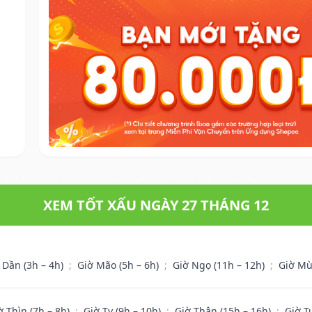
XEM TỐT XẤU NGÀY 27 THÁNG 12
 Dần (3h – 4h)
;
Giờ Mão (5h – 6h)
;
Giờ Ngọ (11h – 12h)
;
Giờ Mù
ờ Thìn (7h – 8h)
;
Giờ Tỵ (9h – 10h)
;
Giờ Thân (15h – 16h)
;
Giờ T