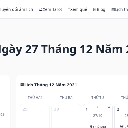
🃏
huyển đổi âm lịch
🔮
Xem Tarot
Xem quẻ
📝
Blog
📅
Lịch t
gày 27 Tháng 12 Năm 
Lịch Tháng 12 Năm 2021
THỨ HAI
THỨ BA
THỨ TƯ
THỨ
⭐
29
30
1
2
021
27/10
2
🐐
🐒
Quý Mùi
Gi