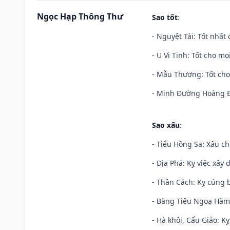
Ngọc Hạp Thông Thư
Sao tốt
:
- Nguyệt Tài: Tốt nhất 
- U Vi Tinh: Tốt cho mọi
- Mẫu Thương: Tốt cho 
- Minh Đường Hoàng Đạ
Sao xấu
:
- Tiểu Hồng Sa: Xấu ch
- Địa Phá: Kỵ việc xây 
- Thần Cách: Kỵ cúng b
- Băng Tiêu Ngoạ Hãm:
- Hà khôi, Cẩu Giảo: K