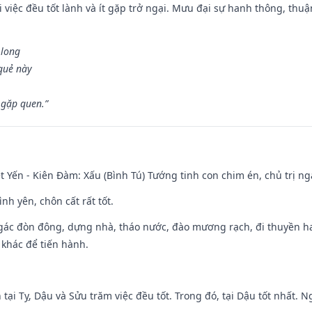
 việc đều tốt lành và ít gặp trở ngại. Mưu đại sự hanh thông, thuậ
 long
 quẻ này
 gặp quen.”
 Yến - Kiên Đàm: Xấu (Bình Tú) Tướng tinh con chim én, chủ trị ng
ình yên, chôn cất rất tốt.
gác đòn đông, dựng nhà, tháo nước, đào mương rạch, đi thuyền hay
 khác để tiến hành.
tại Tỵ, Dậu và Sửu trăm việc đều tốt. Trong đó, tại Dậu tốt nhất.