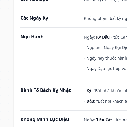
Các Ngày Kỵ
Không phạm bất kỳ ngày
Ngũ Hành
Ngày:
Kỷ Dậu
- tức Can
- Nạp âm: Ngày Đại Dịc
- Ngày này thuộc hành
- Ngày Dậu lục hợp với
Bành Tổ Bách Kỵ Nhật
-
Kỷ
: “Bất phá khoán 
-
Dậu
: “Bất hội khách
Khổng Minh Lục Diệu
Ngày:
Tiểu Cát
- tức n