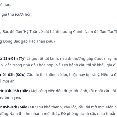
ởi tạo.
giá thú (cưới hỏi).
 Bắc để đón 'Hỷ Thần'. Xuất hành hướng Chính Nam để đón 'Tài T
g Đông Bắc gặp Hạc Thần (xấu)
ừ 23h-01h (Tý)
Là giờ rất tốt lành, nếu đi thường gặp được may mắ
ọi việc trong nhà đều hòa hợp. Nếu có bệnh cầu thì sẽ khỏi, gia 
ừ 01-03h (Sửu)
Cầu tài thì không có lợi, hoặc hay bị trái ý. Nếu ra 
ì mới an.
từ 03h-05h (Dần)
Mọi công việc đều được tốt lành, tốt nhất cầu t
ều bình yên.
từ 05h-07h (Mão)
Mưu sự khó thành, cầu lộc, cầu tài mờ mịt. Kiện c
hướng Nam thì tìm nhanh mới thấy. Đề phòng tranh cãi, mâu thuẫn