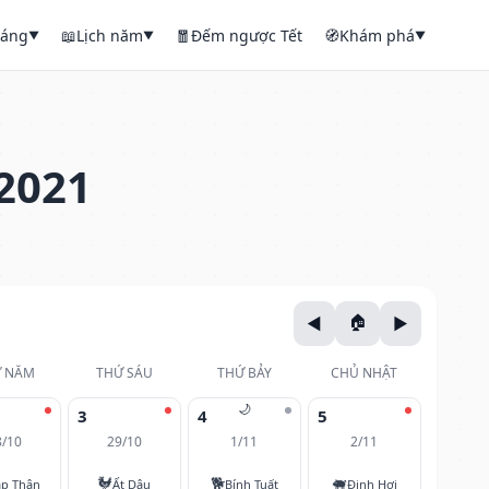
háng
📖
Lịch năm
🧧
Đếm ngược Tết
🧭
Khám phá
▼
▼
▼
2021
 NĂM
THỨ SÁU
THỨ BẢY
CHỦ NHẬT
🌙
3
4
5
8/10
29/10
1/11
2/11
🐓
🐕
🐖
áp Thân
Ất Dậu
Bính Tuất
Đinh Hợi