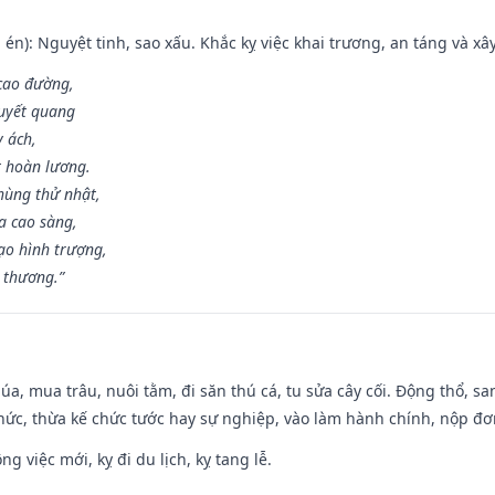
én): Nguyệt tinh, sao xấu. Khắc kỵ việc khai trương, an táng và xâ
 cao đường,
huyết quang
y ách,
t hoàn lương.
hùng thử nhật,
a cao sàng,
ạo hình trượng,
i thương.”
t lúa, mua trâu, nuôi tằm, đi săn thú cá, tu sửa cây cối. Động thổ
hức, thừa kế chức tước hay sự nghiệp, vào làm hành chính, nộp đơ
ng việc mới, kỵ đi du lịch, kỵ tang lễ.