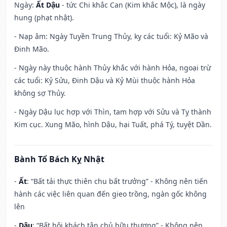
Ngày:
Ất Dậu
- tức Chi khắc Can (Kim khắc Mộc), là ngày
hung (phạt nhật).
- Nạp âm: Ngày Tuyền Trung Thủy, kỵ các tuổi: Kỷ Mão và
Đinh Mão.
- Ngày này thuộc hành Thủy khắc với hành Hỏa, ngoại trừ
các tuổi: Kỷ Sửu, Đinh Dậu và Kỷ Mùi thuộc hành Hỏa
không sợ Thủy.
- Ngày Dậu lục hợp với Thìn, tam hợp với Sửu và Tỵ thành
Kim cục. Xung Mão, hình Dậu, hại Tuất, phá Tý, tuyệt Dần.
Bành Tổ Bách Kỵ Nhật
-
Ất
: “Bất tải thực thiên chu bất trưởng” - Không nên tiến
hành các việc liên quan đến gieo trồng, ngàn gốc không
lên
-
Dậu
: “Bất hội khách tân chủ hữu thương” - Không nên