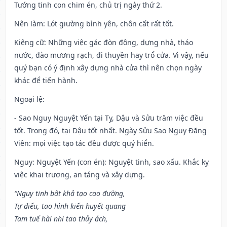
Tướng tinh con chim én, chủ trị ngày thứ 2.
Nên làm
: Lót giường bình yên, chôn cất rất tốt.
Kiêng cữ
: Những việc gác đòn đông, dựng nhà, tháo
nước, đào mương rạch, đi thuyền hay trổ cửa. Vì vậy, nếu
quý bạn có ý định xây dựng nhà cửa thì nên chọn ngày
khác để tiến hành.
Ngoại lệ
:
- Sao Nguy Nguyệt Yến tại Tỵ, Dậu và Sửu trăm việc đều
tốt. Trong đó, tại Dậu tốt nhất. Ngày Sửu Sao Nguy Đăng
Viên: mọi việc tạo tác đều được quý hiển.
Nguy: Nguyệt Yến (con én): Nguyệt tinh, sao xấu. Khắc kỵ
việc khai trương, an táng và xây dựng.
“Nguy tinh bât khả tạo cao đường,
Tự điếu, tao hình kiến huyết quang
Tam tuế hài nhi tao thủy ách,