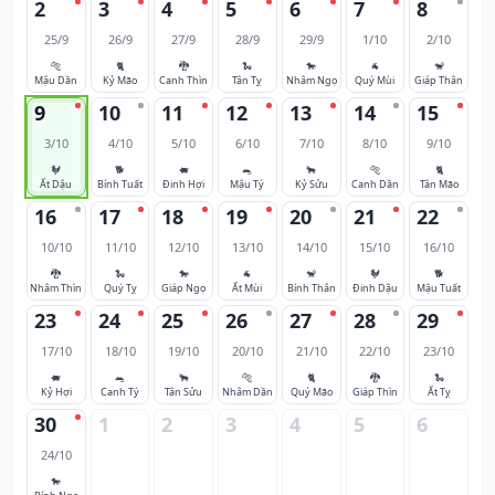
2
3
4
5
6
7
8
25/9
26/9
27/9
28/9
29/9
1/10
2/10
🐅
🐈
🐉
🐍
🐎
🐐
🐒
Mậu Dần
Kỷ Mão
Canh Thìn
Tân Tỵ
Nhâm Ngọ
Quý Mùi
Giáp Thân
9
10
11
12
13
14
15
3/10
4/10
5/10
6/10
7/10
8/10
9/10
🐓
🐕
🐖
🐀
🐂
🐅
🐈
Ất Dậu
Bính Tuất
Đinh Hợi
Mậu Tý
Kỷ Sửu
Canh Dần
Tân Mão
16
17
18
19
20
21
22
10/10
11/10
12/10
13/10
14/10
15/10
16/10
🐉
🐍
🐎
🐐
🐒
🐓
🐕
Nhâm Thìn
Quý Tỵ
Giáp Ngọ
Ất Mùi
Bính Thân
Đinh Dậu
Mậu Tuất
23
24
25
26
27
28
29
17/10
18/10
19/10
20/10
21/10
22/10
23/10
🐖
🐀
🐂
🐅
🐈
🐉
🐍
Kỷ Hợi
Canh Tý
Tân Sửu
Nhâm Dần
Quý Mão
Giáp Thìn
Ất Tỵ
30
1
2
3
4
5
6
24/10
🐎