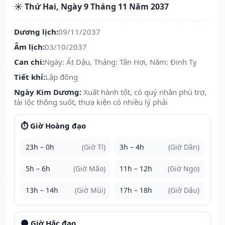
☀️ Thứ Hai, Ngày 9 Tháng 11 Năm 2037
Dương lịch:
09/11/2037
Âm lịch:
03/10/2037
Can chi:
Ngày: Ất Dậu, Tháng: Tân Hợi, Năm: Đinh Tỵ
Tiết khí:
Lập đông
Ngày Kim Dương:
Xuất hành tốt, có quý nhân phù trợ,
tài lộc thông suốt, thưa kiện có nhiều lý phải
⏱️ Giờ Hoàng đạo
23h – 0h
(Giờ Tí)
3h – 4h
(Giờ Dần)
5h – 6h
(Giờ Mão)
11h – 12h
(Giờ Ngọ)
13h – 14h
(Giờ Mùi)
17h – 18h
(Giờ Dậu)
🌑 Giờ Hắc đạo