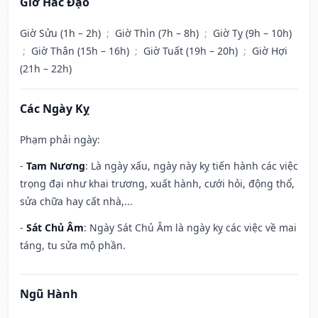
Giờ Hắc Đạo
Giờ Sửu (1h – 2h)
;
Giờ Thìn (7h – 8h)
;
Giờ Tỵ (9h – 10h)
;
Giờ Thân (15h – 16h)
;
Giờ Tuất (19h – 20h)
;
Giờ Hợi
(21h – 22h)
Các Ngày Kỵ
Phạm phải ngày:
-
Tam Nương
: Là ngày xấu, ngày này kỵ tiến hành các việc
trọng đại như khai trương, xuất hành, cưới hỏi, động thổ,
sửa chữa hay cất nhà,...
-
Sát Chủ Âm
: Ngày Sát Chủ Âm là ngày kỵ các việc về mai
táng, tu sửa mộ phần.
Ngũ Hành