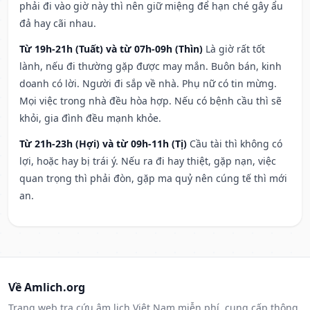
phải đi vào giờ này thì nên giữ miệng để hạn ché gây ẩu
đả hay cãi nhau.
Từ 19h-21h (Tuất) và từ 07h-09h (Thìn)
Là giờ rất tốt
lành, nếu đi thường gặp được may mắn. Buôn bán, kinh
doanh có lời. Người đi sắp về nhà. Phụ nữ có tin mừng.
Mọi việc trong nhà đều hòa hợp. Nếu có bệnh cầu thì sẽ
khỏi, gia đình đều mạnh khỏe.
Từ 21h-23h (Hợi) và từ 09h-11h (Tị)
Cầu tài thì không có
lợi, hoặc hay bị trái ý. Nếu ra đi hay thiệt, gặp nạn, việc
quan trọng thì phải đòn, gặp ma quỷ nên cúng tế thì mới
an.
Về Amlich.org
Trang web tra cứu âm lịch Việt Nam miễn phí, cung cấp thông