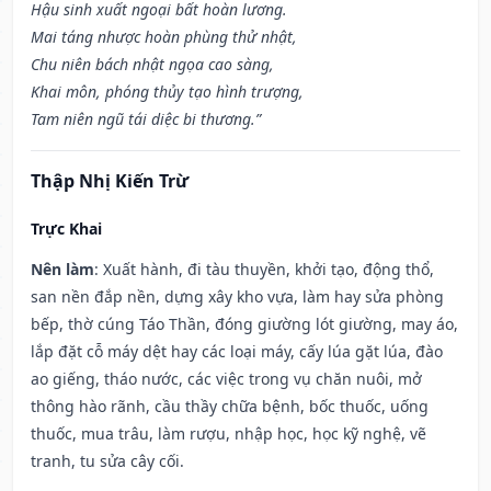
Hậu sinh xuất ngoại bất hoàn lương.
Mai táng nhược hoàn phùng thử nhật,
Chu niên bách nhật ngọa cao sàng,
Khai môn, phóng thủy tạo hình trượng,
Tam niên ngũ tái diệc bi thương.”
Thập Nhị Kiến Trừ
Trực Khai
Nên làm
: Xuất hành, đi tàu thuyền, khởi tạo, động thổ,
san nền đắp nền, dựng xây kho vựa, làm hay sửa phòng
bếp, thờ cúng Táo Thần, đóng giường lót giường, may áo,
lắp đặt cỗ máy dệt hay các loại máy, cấy lúa gặt lúa, đào
ao giếng, tháo nước, các việc trong vụ chăn nuôi, mở
thông hào rãnh, cầu thầy chữa bệnh, bốc thuốc, uống
thuốc, mua trâu, làm rượu, nhập học, học kỹ nghệ, vẽ
tranh, tu sửa cây cối.