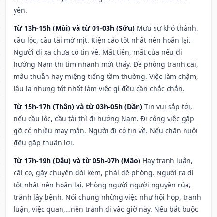
yên.
Từ 13h-15h (Mùi) và từ 01-03h (Sửu)
Mưu sự khó thành,
cầu lộc, cầu tài mờ mịt. Kiện cáo tốt nhất nên hoãn lại.
Người đi xa chưa có tin về. Mất tiền, mất của nếu đi
hướng Nam thì tìm nhanh mới thấy. Đề phòng tranh cãi,
mâu thuẫn hay miệng tiếng tầm thường. Việc làm chậm,
lâu la nhưng tốt nhất làm việc gì đều cần chắc chắn.
Từ 15h-17h (Thân) và từ 03h-05h (Dần)
Tin vui sắp tới,
nếu cầu lộc, cầu tài thì đi hướng Nam. Đi công việc gặp
gỡ có nhiều may mắn. Người đi có tin về. Nếu chăn nuôi
đều gặp thuận lợi.
Từ 17h-19h (Dậu) và từ 05h-07h (Mão)
Hay tranh luận,
cãi cọ, gây chuyện đói kém, phải đề phòng. Người ra đi
tốt nhất nên hoãn lại. Phòng người người nguyền rủa,
tránh lây bệnh. Nói chung những việc như hội họp, tranh
luận, việc quan,…nên tránh đi vào giờ này. Nếu bắt buộc