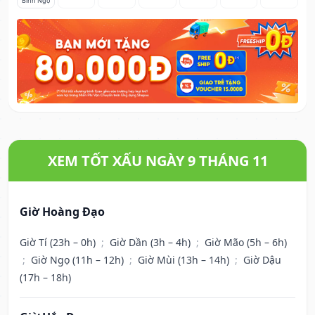
Bính Ngọ
XEM TỐT XẤU NGÀY 9 THÁNG 11
Giờ Hoàng Đạo
Giờ Tí (23h – 0h)
;
Giờ Dần (3h – 4h)
;
Giờ Mão (5h – 6h)
;
Giờ Ngọ (11h – 12h)
;
Giờ Mùi (13h – 14h)
;
Giờ Dậu
(17h – 18h)