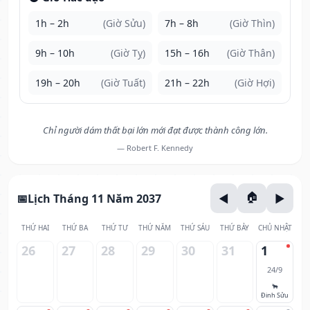
1h – 2h
(Giờ Sửu)
7h – 8h
(Giờ Thìn)
9h – 10h
(Giờ Tỵ)
15h – 16h
(Giờ Thân)
19h – 20h
(Giờ Tuất)
21h – 22h
(Giờ Hợi)
Chỉ người dám thất bại lớn mới đạt được thành công lớn.
— Robert F. Kennedy
Lịch Tháng 11 Năm 2037
THỨ HAI
THỨ BA
THỨ TƯ
THỨ NĂM
THỨ SÁU
THỨ BẢY
CHỦ NHẬT
26
27
28
29
30
31
1
24/9
🐂
Đinh Sửu