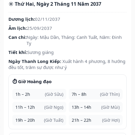
☀️ Thứ Hai, Ngày 2 Tháng 11 Năm 2037
Dương lịch:
02/11/2037
Âm lịch:
25/09/2037
Can chi:
Ngày: Mậu Dần, Tháng: Canh Tuất, Năm: Đinh
Tỵ
Tiết khí:
Sương giáng
Ngày Thanh Long Kiếp:
Xuất hành 4 phương, 8 hướng
đều tốt, trăm sự được như ý
⏱️ Giờ Hoàng đạo
1h – 2h
(Giờ Sửu)
7h – 8h
(Giờ Thìn)
11h – 12h
(Giờ Ngọ)
13h – 14h
(Giờ Mùi)
19h – 20h
(Giờ Tuất)
21h – 22h
(Giờ Hợi)