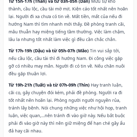
Từ 15h-17h (Thân) và từ 03h-05h (Dần)
Mưu sự khó
thành, cầu lộc, cầu tài mờ mịt. Kiện cáo tốt nhất nên hoãn
lại. Người đi xa chưa có tin về. Mất tiền, mất của nếu đi
hướng Nam thì tìm nhanh mới thấy. Đề phòng tranh cãi,
mâu thuẫn hay miệng tiếng tầm thường. Việc làm chậm,
lâu la nhưng tốt nhất làm việc gì đều cần chắc chắn.
Từ 17h-19h (Dậu) và từ 05h-07h (Mão)
Tin vui sắp tới,
nếu cầu lộc, cầu tài thì đi hướng Nam. Đi công việc gặp
gỡ có nhiều may mắn. Người đi có tin về. Nếu chăn nuôi
đều gặp thuận lợi.
Từ 19h-21h (Tuất) và từ 07h-09h (Thìn)
Hay tranh luận,
cãi cọ, gây chuyện đói kém, phải đề phòng. Người ra đi
tốt nhất nên hoãn lại. Phòng người người nguyền rủa,
tránh lây bệnh. Nói chung những việc như hội họp, tranh
luận, việc quan,…nên tránh đi vào giờ này. Nếu bắt buộc
phải đi vào giờ này thì nên giữ miệng để hạn ché gây ẩu
đả hay cãi nhau.