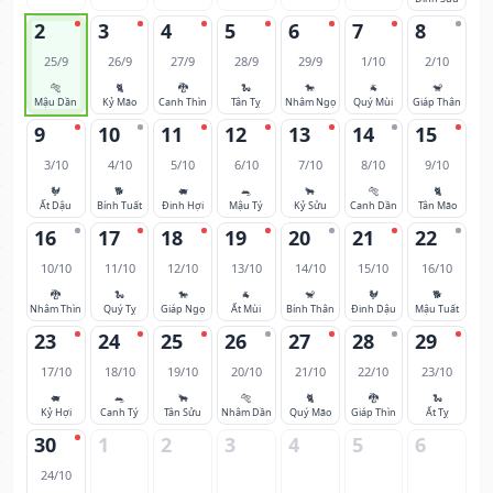
2
3
4
5
6
7
8
25/9
26/9
27/9
28/9
29/9
1/10
2/10
🐅
🐈
🐉
🐍
🐎
🐐
🐒
Mậu Dần
Kỷ Mão
Canh Thìn
Tân Tỵ
Nhâm Ngọ
Quý Mùi
Giáp Thân
9
10
11
12
13
14
15
3/10
4/10
5/10
6/10
7/10
8/10
9/10
🐓
🐕
🐖
🐀
🐂
🐅
🐈
Ất Dậu
Bính Tuất
Đinh Hợi
Mậu Tý
Kỷ Sửu
Canh Dần
Tân Mão
16
17
18
19
20
21
22
10/10
11/10
12/10
13/10
14/10
15/10
16/10
🐉
🐍
🐎
🐐
🐒
🐓
🐕
Nhâm Thìn
Quý Tỵ
Giáp Ngọ
Ất Mùi
Bính Thân
Đinh Dậu
Mậu Tuất
23
24
25
26
27
28
29
17/10
18/10
19/10
20/10
21/10
22/10
23/10
🐖
🐀
🐂
🐅
🐈
🐉
🐍
Kỷ Hợi
Canh Tý
Tân Sửu
Nhâm Dần
Quý Mão
Giáp Thìn
Ất Tỵ
30
1
2
3
4
5
6
24/10