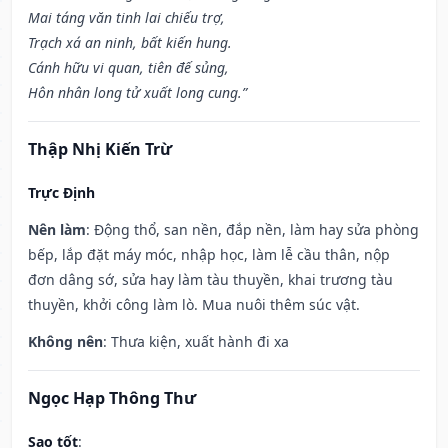
Mai táng văn tinh lai chiếu trợ,
Trạch xá an ninh, bất kiến hung.
Cánh hữu vi quan, tiên đế sủng,
Hôn nhân long tử xuất long cung.”
Thập Nhị Kiến Trừ
Trực Định
Nên làm
: Động thổ, san nền, đắp nền, làm hay sửa phòng
bếp, lắp đặt máy móc, nhập học, làm lễ cầu thân, nộp
đơn dâng sớ, sửa hay làm tàu thuyền, khai trương tàu
thuyền, khởi công làm lò. Mua nuôi thêm súc vật.
Không nên
: Thưa kiện, xuất hành đi xa
Ngọc Hạp Thông Thư
Sao tốt
: