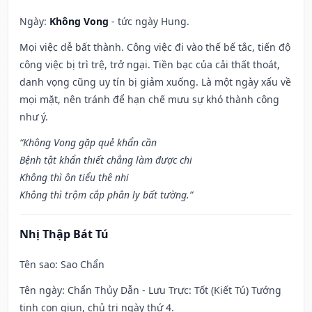
Ngày:
Không Vong
- tức ngày Hung.
Mọi việc dễ bất thành. Công việc đi vào thế bế tắc, tiến độ
công việc bị trì trệ, trở ngại. Tiền bạc của cải thất thoát,
danh vọng cũng uy tín bị giảm xuống. Là một ngày xấu về
mọi mặt, nên tránh để hạn chế mưu sự khó thành công
như ý.
“Không Vong gặp quẻ khẩn cần
Bệnh tật khẩn thiết chẳng làm được chi
Không thì ôn tiểu thê nhi
Không thì trộm cắp phân ly bất tường.”
Nhị Thập Bát Tú
Tên sao
: Sao Chẩn
Tên ngày
: Chẩn Thủy Dẫn - Lưu Trực: Tốt (Kiết Tú) Tướng
tinh con giun, chủ trị ngày thứ 4.