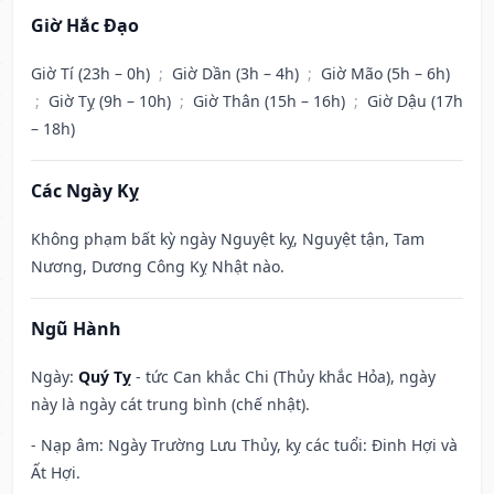
Giờ Hắc Đạo
Giờ Tí (23h – 0h)
;
Giờ Dần (3h – 4h)
;
Giờ Mão (5h – 6h)
;
Giờ Tỵ (9h – 10h)
;
Giờ Thân (15h – 16h)
;
Giờ Dậu (17h
– 18h)
Các Ngày Kỵ
Không phạm bất kỳ ngày Nguyệt kỵ, Nguyệt tận, Tam
Nương, Dương Công Kỵ Nhật nào.
Ngũ Hành
Ngày:
Quý Tỵ
- tức Can khắc Chi (Thủy khắc Hỏa), ngày
này là ngày cát trung bình (chế nhật).
- Nạp âm: Ngày Trường Lưu Thủy, kỵ các tuổi: Đinh Hợi và
Ất Hợi.