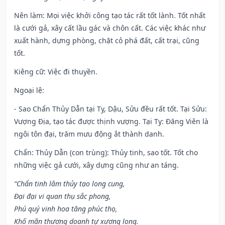
Nên làm
: Mọi việc khởi công tạo tác rất tốt lành. Tốt nhất
là cưới gả, xây cất lầu gác và chôn cất. Các việc khác như
xuất hành, dựng phòng, chặt cỏ phá đất, cất trại, cũng
tốt.
Kiêng cữ
: Việc đi thuyền.
Ngoại lệ
:
- Sao Chẩn Thủy Dẫn tại Tỵ, Dậu, Sửu đều rất tốt. Tại Sửu:
Vượng Địa, tạo tác được thịnh vượng. Tại Tỵ: Đăng Viên là
ngôi tôn đại, trăm mưu động ắt thành danh.
Chẩn: Thủy Dẫn (con trùng): Thủy tinh, sao tốt. Tốt cho
những việc gả cưới, xây dựng cũng như an táng.
“Chẩn tinh lâm thủy tạo long cung,
Đại đại vi quan thụ sắc phong,
Phú quý vinh hoa tăng phúc thọ,
Khố mãn thương doanh tự xương long.