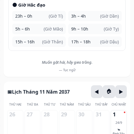
🌑 Giờ Hắc đạo
23h – 0h
(Giờ Tí)
3h – 4h
(Giờ Dần)
5h – 6h
(Giờ Mão)
9h – 10h
(Giờ Tỵ)
15h – 16h
(Giờ Thân)
17h – 18h
(Giờ Dậu)
Muốn gặt hái, hãy gieo trồng.
— Tục ngữ
Lịch Tháng 11 Năm 2037
THỨ HAI
THỨ BA
THỨ TƯ
THỨ NĂM
THỨ SÁU
THỨ BẢY
CHỦ NHẬT
26
27
28
29
30
31
1
24/9
🐂
Đinh Sửu