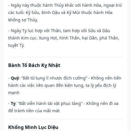
- Ngày này thuộc hành Thủy khắc với hành Hỏa, ngoại trừ
các tuổi: Kỷ Sửu, Đinh Dậu và Kỷ Mùi thuộc hành Hỏa
không sợ Thủy.
- Ngày Tỵ lục hợp với Thân, tam hợp với Sửu và Dậu
thành Kim cục. Xung Hợi, hình Thân, hại Dần, phá Thân,
tuyệt Tý.
Bành Tổ Bách Kỵ Nhật
-
Quý
: “Bất từ tụng lí nhược địch cường” - Không nên tiến
hành các việc liên quan đến kiện tụng, ta lý yếu địch lý
mạnh
-
Tỵ
: “Bất viễn hành tài vật phục tàng” - Không nên đi xa
để tránh tiền của mất mát
Khổng Minh Lục Diệu