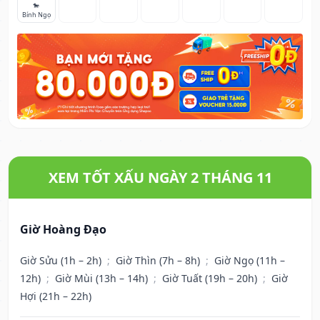
🐎
Bính Ngọ
XEM TỐT XẤU NGÀY 2 THÁNG 11
Giờ Hoàng Đạo
Giờ Sửu (1h – 2h)
;
Giờ Thìn (7h – 8h)
;
Giờ Ngọ (11h –
12h)
;
Giờ Mùi (13h – 14h)
;
Giờ Tuất (19h – 20h)
;
Giờ
Hợi (21h – 22h)