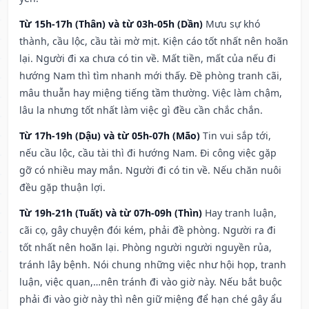
Từ 15h-17h (Thân) và từ 03h-05h (Dần)
Mưu sự khó
thành, cầu lộc, cầu tài mờ mịt. Kiện cáo tốt nhất nên hoãn
lại. Người đi xa chưa có tin về. Mất tiền, mất của nếu đi
hướng Nam thì tìm nhanh mới thấy. Đề phòng tranh cãi,
mâu thuẫn hay miệng tiếng tầm thường. Việc làm chậm,
lâu la nhưng tốt nhất làm việc gì đều cần chắc chắn.
Từ 17h-19h (Dậu) và từ 05h-07h (Mão)
Tin vui sắp tới,
nếu cầu lộc, cầu tài thì đi hướng Nam. Đi công việc gặp
gỡ có nhiều may mắn. Người đi có tin về. Nếu chăn nuôi
đều gặp thuận lợi.
Từ 19h-21h (Tuất) và từ 07h-09h (Thìn)
Hay tranh luận,
cãi cọ, gây chuyện đói kém, phải đề phòng. Người ra đi
tốt nhất nên hoãn lại. Phòng người người nguyền rủa,
tránh lây bệnh. Nói chung những việc như hội họp, tranh
luận, việc quan,…nên tránh đi vào giờ này. Nếu bắt buộc
phải đi vào giờ này thì nên giữ miệng để hạn ché gây ẩu