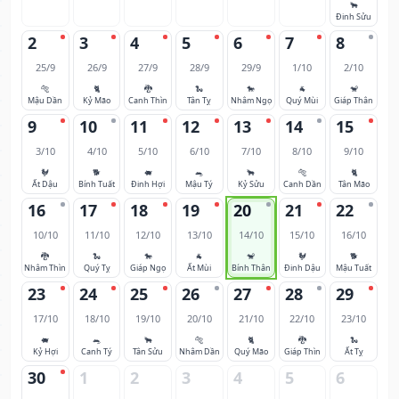
🐂
Đinh Sửu
2
3
4
5
6
7
8
25/9
26/9
27/9
28/9
29/9
1/10
2/10
🐅
🐈
🐉
🐍
🐎
🐐
🐒
Mậu Dần
Kỷ Mão
Canh Thìn
Tân Tỵ
Nhâm Ngọ
Quý Mùi
Giáp Thân
9
10
11
12
13
14
15
3/10
4/10
5/10
6/10
7/10
8/10
9/10
🐓
🐕
🐖
🐀
🐂
🐅
🐈
Ất Dậu
Bính Tuất
Đinh Hợi
Mậu Tý
Kỷ Sửu
Canh Dần
Tân Mão
16
17
18
19
20
21
22
10/10
11/10
12/10
13/10
14/10
15/10
16/10
🐉
🐍
🐎
🐐
🐒
🐓
🐕
Nhâm Thìn
Quý Tỵ
Giáp Ngọ
Ất Mùi
Bính Thân
Đinh Dậu
Mậu Tuất
23
24
25
26
27
28
29
17/10
18/10
19/10
20/10
21/10
22/10
23/10
🐖
🐀
🐂
🐅
🐈
🐉
🐍
Kỷ Hợi
Canh Tý
Tân Sửu
Nhâm Dần
Quý Mão
Giáp Thìn
Ất Tỵ
30
1
2
3
4
5
6