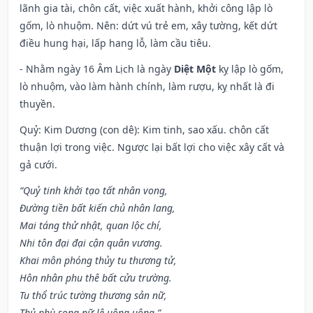
lãnh gia tài, chôn cất, việc xuất hành, khởi công lập lò
gốm, lò nhuộm. Nên: dứt vú trẻ em, xây tường, kết dứt
điều hung hại, lấp hang lỗ, làm cầu tiêu.
- Nhằm ngày 16 Âm Lịch là ngày
Diệt Một
kỵ lập lò gốm,
lò nhuộm, vào làm hành chính, làm rượu, kỵ nhất là đi
thuyền.
Quỷ: Kim Dương (con dê): Kim tinh, sao xấu. chôn cất
thuận lợi trong việc. Ngược lại bất lợi cho việc xây cất và
gả cưới.
“Quỷ tinh khởi tạo tất nhân vong,
Đường tiền bất kiến chủ nhân lang,
Mai táng thử nhật, quan lộc chí,
Nhi tôn đại đại cận quân vương.
Khai môn phóng thủy tu thương tử,
Hôn nhân phu thê bất cửu trường.
Tu thổ trúc tường thương sản nữ,
Thủ phù song nữ lệ uông uông.”