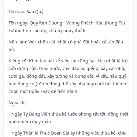
Tên sao
: Sao Quỷ
Tên ngày
: Quỷ Kim Dương - Vương Phách: Xấu (Hung Tú)
Tướng tinh con dê, chủ trị ngày thứ 6.
Nên làm
: Việc chôn cất, chặt cỏ phá đất hoặc cắt áo đều
tốt.
Kiêng cữ
: Khởi tạo bất kể việc chi cũng hại. Hại nhất là trổ
cửa dựng cửa, tháo nước, việc đào ao giếng, xây cất nhà,
cưới gả, động đất, xây tường và dựng cột. Vì vậy, nếu quý
bạn đang có ý định động thổ xây nhà hay cưới hỏi thì nên
chọn một ngày khác để tiến hành.
Ngoại lệ
:
- Ngày Tý Đăng Viên thừa kế tước phong rất tốt, đồng thời
phó nhiệm may mắn.
- Ngày Thân là Phục Đoạn Sát kỵ những việc thừa kế, chia