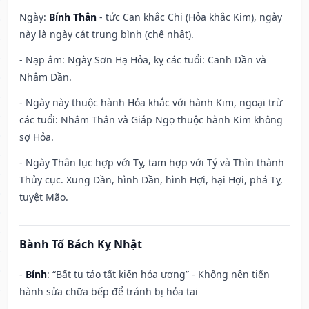
Ngày:
Bính Thân
- tức Can khắc Chi (Hỏa khắc Kim), ngày
này là ngày cát trung bình (chế nhật).
- Nạp âm: Ngày Sơn Hạ Hỏa, kỵ các tuổi: Canh Dần và
Nhâm Dần.
- Ngày này thuộc hành Hỏa khắc với hành Kim, ngoại trừ
các tuổi: Nhâm Thân và Giáp Ngọ thuộc hành Kim không
sợ Hỏa.
- Ngày Thân lục hợp với Tỵ, tam hợp với Tý và Thìn thành
Thủy cục. Xung Dần, hình Dần, hình Hợi, hại Hợi, phá Tỵ,
tuyệt Mão.
Bành Tổ Bách Kỵ Nhật
-
Bính
: “Bất tu táo tất kiến hỏa ương” - Không nên tiến
hành sửa chữa bếp để tránh bị hỏa tai