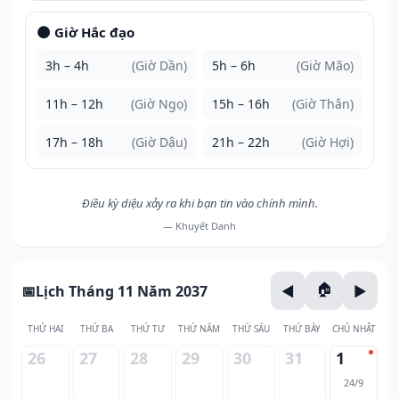
🌑 Giờ Hắc đạo
3h – 4h
(Giờ Dần)
5h – 6h
(Giờ Mão)
11h – 12h
(Giờ Ngọ)
15h – 16h
(Giờ Thân)
17h – 18h
(Giờ Dậu)
21h – 22h
(Giờ Hợi)
Điều kỳ diệu xảy ra khi bạn tin vào chính mình.
— Khuyết Danh
Lịch Tháng 11 Năm 2037
THỨ HAI
THỨ BA
THỨ TƯ
THỨ NĂM
THỨ SÁU
THỨ BẢY
CHỦ NHẬT
26
27
28
29
30
31
1
24/9