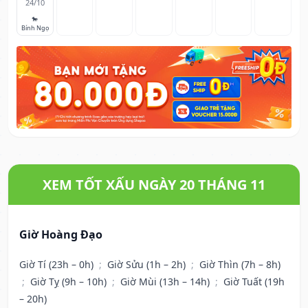
24/10
🐎
Bính Ngọ
XEM TỐT XẤU NGÀY 20 THÁNG 11
Giờ Hoàng Đạo
Giờ Tí (23h – 0h)
;
Giờ Sửu (1h – 2h)
;
Giờ Thìn (7h – 8h)
;
Giờ Tỵ (9h – 10h)
;
Giờ Mùi (13h – 14h)
;
Giờ Tuất (19h
– 20h)