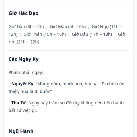
Giờ Hắc Đạo
Giờ Dần (3h – 4h)
;
Giờ Mão (5h – 6h)
;
Giờ Ngọ (11h –
12h)
;
Giờ Thân (15h – 16h)
;
Giờ Dậu (17h – 18h)
;
Giờ
Hợi (21h – 22h)
Các Ngày Kỵ
Phạm phải ngày:
-
Nguyệt Kỵ
: “Mùng năm, mười bốn, hai ba - Đi chơi còn
thiệt, nữa là đi buôn”
-
Thụ Tử
: Ngày này trăm sự đều kỵ không nên tiến hành
bất cứ việc gì.
Ngũ Hành