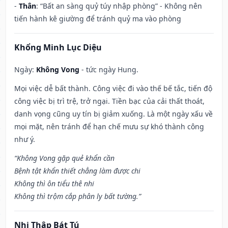
-
Thân
: “Bất an sàng quỷ túy nhập phòng” - Không nên
tiến hành kê giường để tránh quỷ ma vào phòng
Khổng Minh Lục Diệu
Ngày:
Không Vong
- tức ngày Hung.
Mọi việc dễ bất thành. Công việc đi vào thế bế tắc, tiến độ
công việc bị trì trệ, trở ngại. Tiền bạc của cải thất thoát,
danh vọng cũng uy tín bị giảm xuống. Là một ngày xấu về
mọi mặt, nên tránh để hạn chế mưu sự khó thành công
như ý.
“Không Vong gặp quẻ khẩn cần
Bệnh tật khẩn thiết chẳng làm được chi
Không thì ôn tiểu thê nhi
Không thì trộm cắp phân ly bất tường.”
Nhị Thập Bát Tú