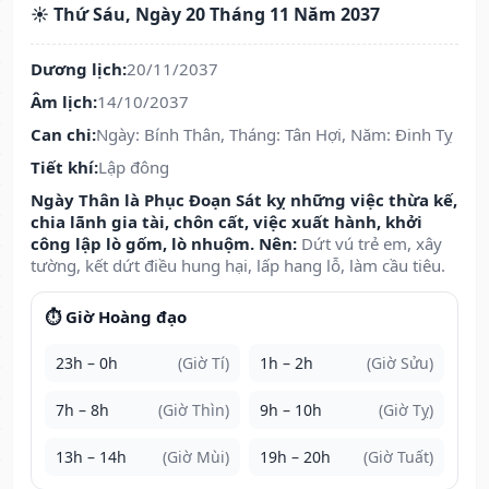
☀️ Thứ Sáu, Ngày 20 Tháng 11 Năm 2037
Dương lịch:
20/11/2037
Âm lịch:
14/10/2037
Can chi:
Ngày: Bính Thân, Tháng: Tân Hợi, Năm: Đinh Tỵ
Tiết khí:
Lập đông
Ngày Thân là Phục Đoạn Sát kỵ những việc thừa kế,
chia lãnh gia tài, chôn cất, việc xuất hành, khởi
công lập lò gốm, lò nhuộm. Nên:
Dứt vú trẻ em, xây
tường, kết dứt điều hung hại, lấp hang lỗ, làm cầu tiêu.
⏱️ Giờ Hoàng đạo
23h – 0h
(Giờ Tí)
1h – 2h
(Giờ Sửu)
7h – 8h
(Giờ Thìn)
9h – 10h
(Giờ Tỵ)
13h – 14h
(Giờ Mùi)
19h – 20h
(Giờ Tuất)