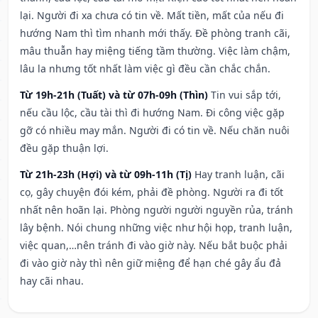
lại. Người đi xa chưa có tin về. Mất tiền, mất của nếu đi
hướng Nam thì tìm nhanh mới thấy. Đề phòng tranh cãi,
mâu thuẫn hay miệng tiếng tầm thường. Việc làm chậm,
lâu la nhưng tốt nhất làm việc gì đều cần chắc chắn.
Từ 19h-21h (Tuất) và từ 07h-09h (Thìn)
Tin vui sắp tới,
nếu cầu lộc, cầu tài thì đi hướng Nam. Đi công việc gặp
gỡ có nhiều may mắn. Người đi có tin về. Nếu chăn nuôi
đều gặp thuận lợi.
Từ 21h-23h (Hợi) và từ 09h-11h (Tị)
Hay tranh luận, cãi
cọ, gây chuyện đói kém, phải đề phòng. Người ra đi tốt
nhất nên hoãn lại. Phòng người người nguyền rủa, tránh
lây bệnh. Nói chung những việc như hội họp, tranh luận,
việc quan,…nên tránh đi vào giờ này. Nếu bắt buộc phải
đi vào giờ này thì nên giữ miệng để hạn ché gây ẩu đả
hay cãi nhau.