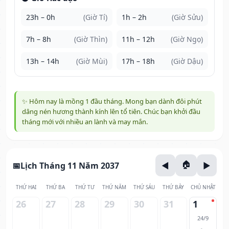
23h – 0h
(Giờ Tí)
1h – 2h
(Giờ Sửu)
7h – 8h
(Giờ Thìn)
11h – 12h
(Giờ Ngọ)
13h – 14h
(Giờ Mùi)
17h – 18h
(Giờ Dậu)
✨ Hôm nay là mồng 1 đầu tháng. Mong bạn dành đôi phút
dâng nén hương thành kính lên tổ tiên. Chúc bạn khởi đầu
tháng mới với nhiều an lành và may mắn.
Lịch Tháng 11 Năm 2037
THỨ HAI
THỨ BA
THỨ TƯ
THỨ NĂM
THỨ SÁU
THỨ BẢY
CHỦ NHẬT
26
27
28
29
30
31
1
24/9