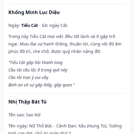
Khổng Minh Lục Diệu
Ngày:
Tiểu Cát
- tức ngày Cát.
Trong này Tiểu Cát mọi việc đều tốt lành và ít gặp trở
ngại. Mưu đại sự hanh thông, thuận lợi, cùng với đó âm
phúc độ trì, che chở, được quý nhân nâng đỡ.
“Tiểu Cát gặp hội thanh long
Cầu tài cầu lộc ở trong quẻ này
Cầu tài toại ý vui vầy
Bình an vô sự gặp thầy, gặp quen.”
Nhị Thập Bát Tú
Tên sao
: Sao Nữ
Tên ngày
: Nữ Thổ Bức - Cảnh Đan: Xấu (Hung Tú). Tướng
tinh con dơi, chủ trị ngày thứ 7.