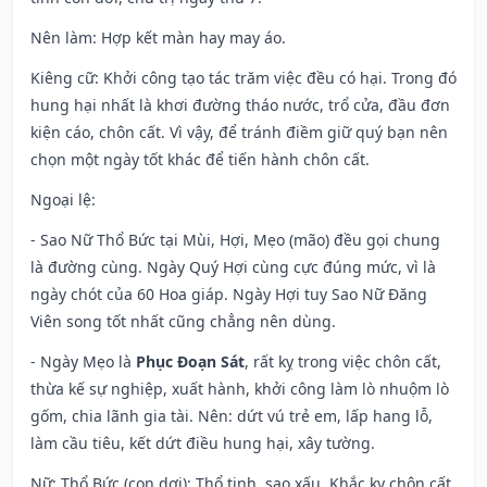
Nên làm
: Hợp kết màn hay may áo.
Kiêng cữ
: Khởi công tạo tác trăm việc đều có hại. Trong đó
hung hại nhất là khơi đường tháo nước, trổ cửa, đầu đơn
kiện cáo, chôn cất. Vì vậy, để tránh điềm giữ quý bạn nên
chọn một ngày tốt khác để tiến hành chôn cất.
Ngoại lệ
:
- Sao Nữ Thổ Bức tại Mùi, Hợi, Mẹo (mão) đều gọi chung
là đường cùng. Ngày Quý Hợi cùng cực đúng mức, vì là
ngày chót của 60 Hoa giáp. Ngày Hợi tuy Sao Nữ Đăng
Viên song tốt nhất cũng chẳng nên dùng.
- Ngày Mẹo là
Phục Đoạn Sát
, rất kỵ trong việc chôn cất,
thừa kế sự nghiệp, xuất hành, khởi công làm lò nhuộm lò
gốm, chia lãnh gia tài. Nên: dứt vú trẻ em, lấp hang lỗ,
làm cầu tiêu, kết dứt điều hung hại, xây tường.
Nữ: Thổ Bức (con dơi): Thổ tinh, sao xấu. Khắc kỵ chôn cất