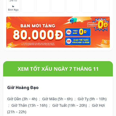
24/10
🐎
Bính Ngọ
XEM TỐT XẤU NGÀY 7 THÁNG 11
Giờ Hoàng Đạo
Giờ Dần (3h – 4h)
;
Giờ Mão (5h – 6h)
;
Giờ Tỵ (9h – 10h)
;
Giờ Thân (15h – 16h)
;
Giờ Tuất (19h – 20h)
;
Giờ Hợi
(21h – 22h)