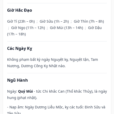
Giờ Hắc Đạo
Giờ Tí (23h – 0h)
;
Giờ Sửu (1h – 2h)
;
Giờ Thìn (7h – 8h)
;
Giờ Ngọ (11h – 12h)
;
Giờ Mùi (13h – 14h)
;
Giờ Dậu
(17h – 18h)
Các Ngày Kỵ
Không phạm bất kỳ ngày Nguyệt kỵ, Nguyệt tận, Tam
Nương, Dương Công Kỵ Nhật nào.
Ngũ Hành
Ngày:
Quý Mùi
- tức Chi khắc Can (Thổ khắc Thủy), là ngày
hung (phạt nhật).
- Nạp âm: Ngày Dương Liễu Mộc, kỵ các tuổi: Đinh Sửu và
Tân Sửu.