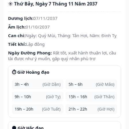
☀️ Thứ Bảy, Ngày 7 Tháng 11 Năm 2037
Dương lịch:
07/11/2037
Âm lịch:
01/10/2037
Can chi:
Ngày: Quý Mùi, Tháng: Tân Hợi, Năm: Đinh Tỵ
Tiết khí:
Lập đông
Ngày Đường Phong:
Rất tốt, xuất hành thuận lợi, cầu
tài được như ý muốn, gặp quý nhân phù trợ
⏱️ Giờ Hoàng đạo
3h – 4h
(Giờ Dần)
5h – 6h
(Giờ Mão)
9h – 10h
(Giờ Tỵ)
15h – 16h
(Giờ Thân)
19h – 20h
(Giờ Tuất)
21h – 22h
(Giờ Hợi)
🌑 Giờ Hắc đạo