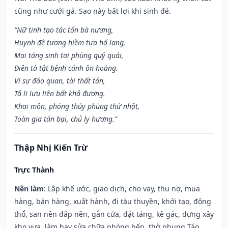
cũng như cưới gả. Sao này bất lợi khi sinh đẻ.
“Nữ tinh tạo tác tổn bà nương,
Huynh đệ tương hiềm tựa hổ lang,
Mai táng sinh tai phùng quỷ quái,
Điên tà tật bệnh cánh ôn hoàng.
Vi sự đáo quan, tài thất tán,
Tả lị lưu liên bất khả đương.
Khai môn, phóng thủy phùng thử nhật,
Toàn gia tán bại, chủ ly hương.”
Thập Nhị Kiến Trừ
Trực Thành
Nên làm
: Lập khế ước, giao dịch, cho vay, thu nợ, mua
hàng, bán hàng, xuất hành, đi tàu thuyền, khởi tạo, động
thổ, san nền đắp nền, gắn cửa, đặt táng, kê gác, dựng xây
kho vựa, làm hay sửa chữa phòng bếp, thờ phụng Táo