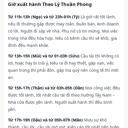
Giờ xuất hành Theo Lý Thuần Phong
Từ 11h-13h (Ngọ) và từ 23h-01h (Tý)
Là giờ rất tốt lành,
nếu đi thường gặp được may mắn. Buôn bán, kinh doanh
có lời. Người đi sắp về nhà. Phụ nữ có tin mừng. Mọi việc
trong nhà đều hòa hợp. Nếu có bệnh cầu thì sẽ khỏi, gia
đình đều mạnh khỏe.
Từ 13h-15h (Mùi) và từ 01-03h (Sửu)
Cầu tài thì không có
lợi, hoặc hay bị trái ý. Nếu ra đi hay thiệt, gặp nạn, việc
quan trọng thì phải đòn, gặp ma quỷ nên cúng tế thì mới
an.
Từ 15h-17h (Thân) và từ 03h-05h (Dần)
Mọi công việc đều
được tốt lành, tốt nhất cầu tài đi theo hướng Tây Nam –
Nhà cửa được yên lành. Người xuất hành thì đều bình
yên.
Từ 17h-19h (Dậu) và từ 05h-07h (Mão)
Mưu sự khó
thành, cầu lộc, cầu tài mờ mịt. Kiện cáo tốt nhất nên hoãn