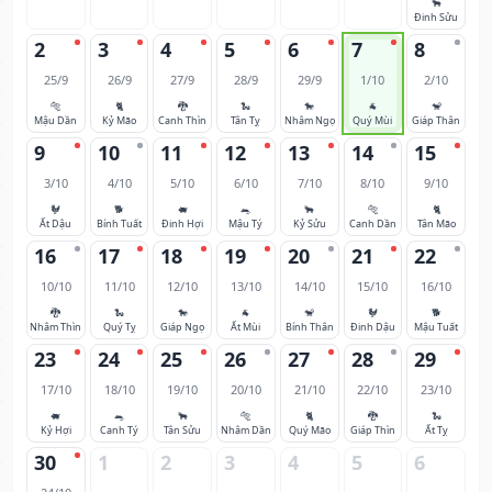
🐂
Đinh Sửu
2
3
4
5
6
7
8
25/9
26/9
27/9
28/9
29/9
1/10
2/10
🐅
🐈
🐉
🐍
🐎
🐐
🐒
Mậu Dần
Kỷ Mão
Canh Thìn
Tân Tỵ
Nhâm Ngọ
Quý Mùi
Giáp Thân
9
10
11
12
13
14
15
3/10
4/10
5/10
6/10
7/10
8/10
9/10
🐓
🐕
🐖
🐀
🐂
🐅
🐈
Ất Dậu
Bính Tuất
Đinh Hợi
Mậu Tý
Kỷ Sửu
Canh Dần
Tân Mão
16
17
18
19
20
21
22
10/10
11/10
12/10
13/10
14/10
15/10
16/10
🐉
🐍
🐎
🐐
🐒
🐓
🐕
Nhâm Thìn
Quý Tỵ
Giáp Ngọ
Ất Mùi
Bính Thân
Đinh Dậu
Mậu Tuất
23
24
25
26
27
28
29
17/10
18/10
19/10
20/10
21/10
22/10
23/10
🐖
🐀
🐂
🐅
🐈
🐉
🐍
Kỷ Hợi
Canh Tý
Tân Sửu
Nhâm Dần
Quý Mão
Giáp Thìn
Ất Tỵ
30
1
2
3
4
5
6