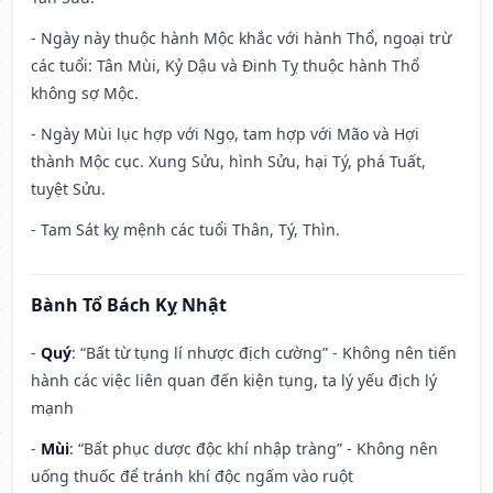
- Ngày này thuộc hành Mộc khắc với hành Thổ, ngoại trừ
các tuổi: Tân Mùi, Kỷ Dậu và Đinh Tỵ thuộc hành Thổ
không sợ Mộc.
- Ngày Mùi lục hợp với Ngọ, tam hợp với Mão và Hợi
thành Mộc cục. Xung Sửu, hình Sửu, hại Tý, phá Tuất,
tuyệt Sửu.
- Tam Sát kỵ mệnh các tuổi Thân, Tý, Thìn.
Bành Tổ Bách Kỵ Nhật
-
Quý
: “Bất từ tụng lí nhược địch cường” - Không nên tiến
hành các việc liên quan đến kiện tụng, ta lý yếu địch lý
mạnh
-
Mùi
: “Bất phục dược độc khí nhập tràng” - Không nên
uống thuốc để tránh khí độc ngấm vào ruột