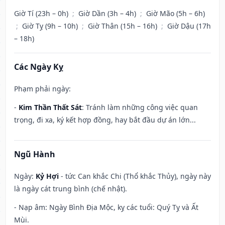
Giờ Tí (23h – 0h)
;
Giờ Dần (3h – 4h)
;
Giờ Mão (5h – 6h)
;
Giờ Tỵ (9h – 10h)
;
Giờ Thân (15h – 16h)
;
Giờ Dậu (17h
– 18h)
Các Ngày Kỵ
Phạm phải ngày:
-
Kim Thần Thất Sát
: Tránh làm những công việc quan
trọng, đi xa, ký kết hợp đồng, hay bắt đầu dự án lớn...
Ngũ Hành
Ngày:
Kỷ Hợi
- tức Can khắc Chi (Thổ khắc Thủy), ngày này
là ngày cát trung bình (chế nhật).
- Nạp âm: Ngày Bình Địa Mộc, kỵ các tuổi: Quý Tỵ và Ất
Mùi.