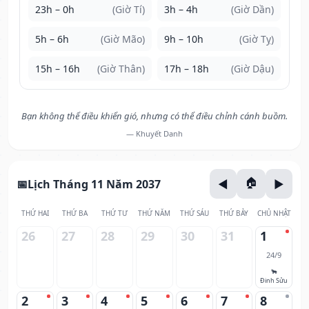
23h – 0h
(Giờ Tí)
3h – 4h
(Giờ Dần)
5h – 6h
(Giờ Mão)
9h – 10h
(Giờ Tỵ)
15h – 16h
(Giờ Thân)
17h – 18h
(Giờ Dậu)
Bạn không thể điều khiển gió, nhưng có thể điều chỉnh cánh buồm.
— Khuyết Danh
Lịch Tháng 11 Năm 2037
THỨ HAI
THỨ BA
THỨ TƯ
THỨ NĂM
THỨ SÁU
THỨ BẢY
CHỦ NHẬT
26
27
28
29
30
31
1
24/9
🐂
Đinh Sửu
2
3
4
5
6
7
8