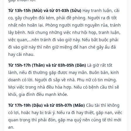
Từ 13h-15h (Mùi) và từ 01-03h (Sửu)
Hay tranh luận, cãi
cọ, gây chuyện đói kém, phải đề phòng. Người ra đi tốt
nhất nên hoãn lại. Phòng người người nguyền rủa, tránh
lây bệnh. Nói chung những việc như hội họp, tranh luận,
việc quan,…nên tránh đi vào giờ này. Nếu bắt buộc phải
đi vào giờ này thì nên giữ miệng để hạn ché gây ẩu đả
hay cãi nhau.
Từ 15h-17h (Thân) và từ 03h-05h (Dần)
Là giờ rất tốt
lành, nếu đi thường gặp được may mắn. Buôn bán, kinh
doanh có lời. Người đi sắp về nhà. Phụ nữ có tin mừng.
Mọi việc trong nhà đều hòa hợp. Nếu có bệnh cầu thì sẽ
khỏi, gia đình đều mạnh khỏe.
Từ 17h-19h (Dậu) và từ 05h-07h (Mão)
Cầu tài thì không
có lợi, hoặc hay bị trái ý. Nếu ra đi hay thiệt, gặp nạn, việc
quan trọng thì phải đòn, gặp ma quỷ nên cúng tế thì mới
an.