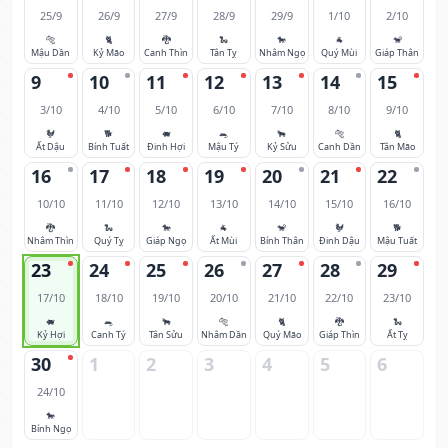
25/9
26/9
27/9
28/9
29/9
1/10
2/10
🐅
🐈
🐉
🐍
🐎
🐐
🐒
Mậu Dần
Kỷ Mão
Canh Thìn
Tân Tỵ
Nhâm Ngọ
Quý Mùi
Giáp Thân
9
10
11
12
13
14
15
3/10
4/10
5/10
6/10
7/10
8/10
9/10
🐓
🐕
🐖
🐀
🐂
🐅
🐈
Ất Dậu
Bính Tuất
Đinh Hợi
Mậu Tý
Kỷ Sửu
Canh Dần
Tân Mão
16
17
18
19
20
21
22
10/10
11/10
12/10
13/10
14/10
15/10
16/10
🐉
🐍
🐎
🐐
🐒
🐓
🐕
Nhâm Thìn
Quý Tỵ
Giáp Ngọ
Ất Mùi
Bính Thân
Đinh Dậu
Mậu Tuất
23
24
25
26
27
28
29
17/10
18/10
19/10
20/10
21/10
22/10
23/10
🐖
🐀
🐂
🐅
🐈
🐉
🐍
Kỷ Hợi
Canh Tý
Tân Sửu
Nhâm Dần
Quý Mão
Giáp Thìn
Ất Tỵ
30
1
2
3
4
5
6
24/10
🐎
Bính Ngọ