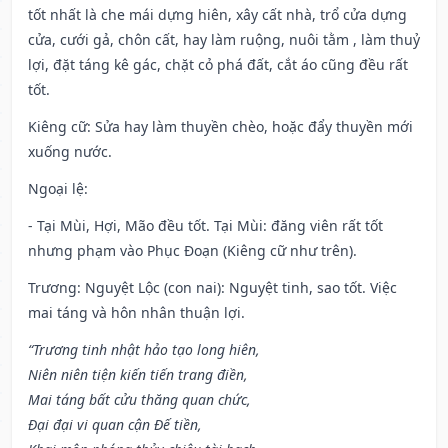
tốt nhất là che mái dựng hiên, xây cất nhà, trổ cửa dựng
cửa, cưới gả, chôn cất, hay làm ruộng, nuôi tằm , làm thuỷ
lợi, đặt táng kê gác, chặt cỏ phá đất, cắt áo cũng đều rất
tốt.
Kiêng cữ
: Sửa hay làm thuyền chèo, hoặc đẩy thuyền mới
xuống nước.
Ngoại lệ
:
- Tại Mùi, Hợi, Mão đều tốt. Tại Mùi: đăng viên rất tốt
nhưng phạm vào Phục Đoạn (Kiêng cữ như trên).
Trương: Nguyệt Lộc (con nai): Nguyệt tinh, sao tốt. Việc
mai táng và hôn nhân thuận lợi.
“Trương tinh nhật hảo tạo long hiên,
Niên niên tiện kiến tiến trang điền,
Mai táng bất cửu thăng quan chức,
Đại đại vi quan cận Đế tiền,