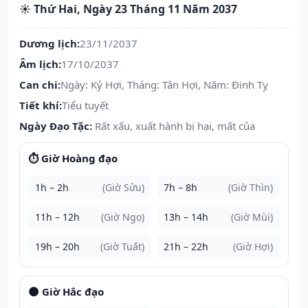
☀️ Thứ Hai, Ngày 23 Tháng 11 Năm 2037
Dương lịch:
23/11/2037
Âm lịch:
17/10/2037
Can chi:
Ngày: Kỷ Hợi, Tháng: Tân Hợi, Năm: Đinh Tỵ
Tiết khí:
Tiểu tuyết
Ngày Đạo Tặc:
Rất xấu, xuất hành bị hại, mất của
⏱️ Giờ Hoàng đạo
1h – 2h
(Giờ Sửu)
7h – 8h
(Giờ Thìn)
11h – 12h
(Giờ Ngọ)
13h – 14h
(Giờ Mùi)
19h – 20h
(Giờ Tuất)
21h – 22h
(Giờ Hợi)
🌑 Giờ Hắc đạo