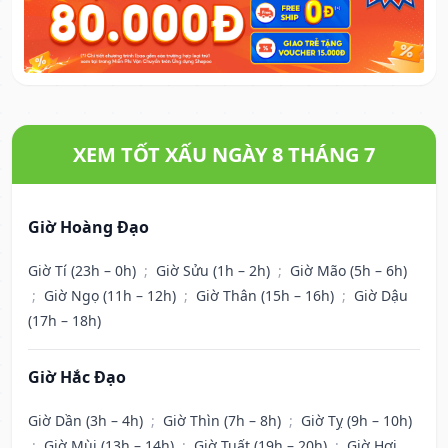
XEM TỐT XẤU NGÀY 8 THÁNG 7
Giờ Hoàng Đạo
Giờ Tí (23h – 0h)
;
Giờ Sửu (1h – 2h)
;
Giờ Mão (5h – 6h)
;
Giờ Ngọ (11h – 12h)
;
Giờ Thân (15h – 16h)
;
Giờ Dậu
(17h – 18h)
Giờ Hắc Đạo
Giờ Dần (3h – 4h)
;
Giờ Thìn (7h – 8h)
;
Giờ Tỵ (9h – 10h)
;
Giờ Mùi (13h – 14h)
;
Giờ Tuất (19h – 20h)
;
Giờ Hợi