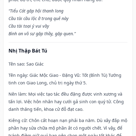
“Tiểu Cát gặp hội thanh long
Cầu tài cầu lộc ở trong quẻ này
Cầu tài toại ý vui vầy
Bình an vô sự gặp thầy, gặp quen.”
Nhị Thập Bát Tú
Tên sao
: Sao Giác
Tên ngày
: Giác Mộc Giao - Đặng Vũ: Tốt (Bình Tú) Tướng
tinh con Giao Long, chủ trị ngày thứ 5.
Nên làm
: Mọi việc tạo tác đều đặng được vinh xương và
tấn lợi. Việc hôn nhân hay cưới gả sinh con quý tử. Công
danh thăng tiến, khoa cử đỗ đạt cao.
Kiêng cữ
: Chôn cất hoạn nạn phải ba năm. Dù xây đắp mộ
phần hay sửa chữa mộ phần ắt có người chết. Vì vậy, để
tránh điềm giữ quý bạn nên chọn một ngày tốt khác để