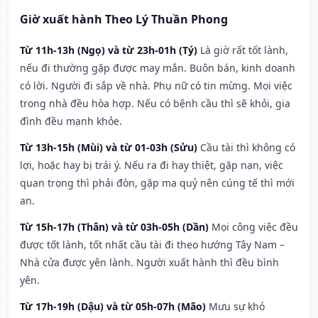
Giờ xuất hành Theo Lý Thuần Phong
Từ 11h-13h (Ngọ) và từ 23h-01h (Tý)
Là giờ rất tốt lành,
nếu đi thường gặp được may mắn. Buôn bán, kinh doanh
có lời. Người đi sắp về nhà. Phụ nữ có tin mừng. Mọi việc
trong nhà đều hòa hợp. Nếu có bệnh cầu thì sẽ khỏi, gia
đình đều mạnh khỏe.
Từ 13h-15h (Mùi) và từ 01-03h (Sửu)
Cầu tài thì không có
lợi, hoặc hay bị trái ý. Nếu ra đi hay thiệt, gặp nạn, việc
quan trọng thì phải đòn, gặp ma quỷ nên cúng tế thì mới
an.
Từ 15h-17h (Thân) và từ 03h-05h (Dần)
Mọi công việc đều
được tốt lành, tốt nhất cầu tài đi theo hướng Tây Nam –
Nhà cửa được yên lành. Người xuất hành thì đều bình
yên.
Từ 17h-19h (Dậu) và từ 05h-07h (Mão)
Mưu sự khó