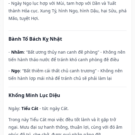
- Ngày Ngọ lục hợp với Mùi, tam hợp với Dần và Tuất
thành Hỏa cục. Xung Tý, hình Ngọ, hình Dậu, hại Sửu, phá
Mão, tuyệt Hợi.
Bành Tổ Bách Kỵ Nhật
-
Nhâm
: “Bất ương thủy nan canh đê phòng” - Không nên
tiến hành tháo nước để tránh khó canh phòng đê điều
-
Ngọ
: “Bất thiêm cái thất chủ canh trương” - Không nên
tiến hành lợp mái nhà để tránh chủ sẽ phải làm lại
Khổng Minh Lục Diệu
Ngày:
Tiểu Cát
- tức ngày Cát.
Trong này Tiểu Cát mọi việc đều tốt lành và ít gặp trở
ngại. Mưu đại sự hanh thông, thuận lợi, cùng với đó âm
phúc độ trì, che chở, được quý nhân nâng đỡ.