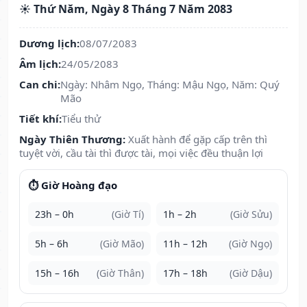
☀️ Thứ Năm, Ngày 8 Tháng 7 Năm 2083
Dương lịch:
08/07/2083
Âm lịch:
24/05/2083
Can chi:
Ngày: Nhâm Ngọ, Tháng: Mậu Ngọ, Năm: Quý
Mão
Tiết khí:
Tiểu thử
Ngày Thiên Thương:
Xuất hành để gặp cấp trên thì
tuyệt vời, cầu tài thì được tài, mọi việc đều thuận lợi
⏱️ Giờ Hoàng đạo
23h – 0h
(Giờ Tí)
1h – 2h
(Giờ Sửu)
5h – 6h
(Giờ Mão)
11h – 12h
(Giờ Ngọ)
15h – 16h
(Giờ Thân)
17h – 18h
(Giờ Dậu)