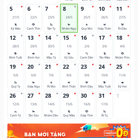
5
6
7
8
9
10
11
21/5
22/5
23/5
24/5
25/5
26/5
27/5
🐈
🐉
🐍
🐎
🐐
🐒
🐓
Kỷ Mão
Canh Thìn
Tân Tỵ
Nhâm Ngọ
Quý Mùi
Giáp Thân
Ất Dậu
12
13
14
15
16
17
18
28/5
29/5
30/5
1/6
2/6
3/6
4/6
🐕
🐖
🐀
🐂
🐅
🐈
🐉
Bính Tuất
Đinh Hợi
Mậu Tý
Kỷ Sửu
Canh Dần
Tân Mão
Nhâm Thìn
19
20
21
22
23
24
25
5/6
6/6
7/6
8/6
9/6
10/6
11/6
🐍
🐎
🐐
🐒
🐓
🐕
🐖
Quý Tỵ
Giáp Ngọ
Ất Mùi
Bính Thân
Đinh Dậu
Mậu Tuất
Kỷ Hợi
26
27
28
29
30
31
1
12/6
13/6
14/6
15/6
16/6
17/6
🐀
🐂
🐅
🐈
🐉
🐍
Canh Tý
Tân Sửu
Nhâm Dần
Quý Mão
Giáp Thìn
Ất Tỵ