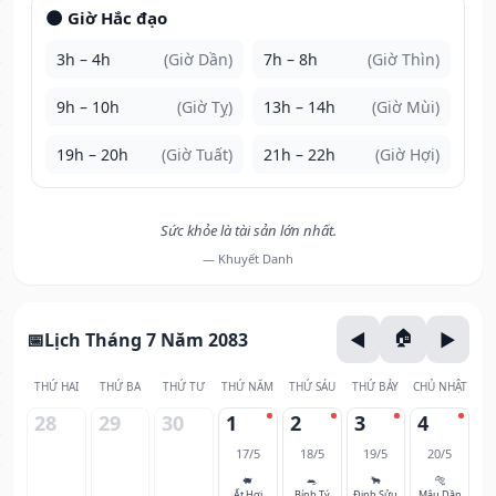
🌑 Giờ Hắc đạo
3h – 4h
(Giờ Dần)
7h – 8h
(Giờ Thìn)
9h – 10h
(Giờ Tỵ)
13h – 14h
(Giờ Mùi)
19h – 20h
(Giờ Tuất)
21h – 22h
(Giờ Hợi)
Sức khỏe là tài sản lớn nhất.
— Khuyết Danh
Lịch Tháng 7 Năm 2083
THỨ HAI
THỨ BA
THỨ TƯ
THỨ NĂM
THỨ SÁU
THỨ BẢY
CHỦ NHẬT
28
29
30
1
2
3
4
17/5
18/5
19/5
20/5
🐖
🐀
🐂
🐅
Ất Hợi
Bính Tý
Đinh Sửu
Mậu Dần