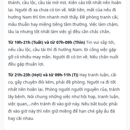
thành, cầu lộc, cầu tài mờ mịt. Kiện cáo tốt nhất nên hoãn
lại. Người đi xa chưa có tin về. Mất tiền, mất của nếu đi
hướng Nam thì tìm nhanh mới thấy. Đề phòng tranh cãi,
mâu thuẫn hay miệng tiếng tầm thường. Việc làm chậm,
lâu la nhưng tốt nhất làm việc gì đều cần chắc chắn.
Từ 19h-21h (Tuất) và từ 07h-09h (Thìn)
Tin vui sắp tới,
nếu cầu lộc, cầu tài thì đi hướng Nam. Đi công việc gặp
gỡ có nhiều may mắn. Người đi có tin về. Nếu chăn nuôi
đều gặp thuận lợi.
Từ 21h-23h (Hợi) và từ 09h-11h (Tị)
Hay tranh luận, cãi
cọ, gây chuyện đói kém, phải đề phòng. Người ra đi tốt
nhất nên hoãn lại. Phòng người người nguyền rủa, tránh
lây bệnh. Nói chung những việc như hội họp, tranh luận,
việc quan,…nên tránh đi vào giờ này. Nếu bắt buộc phải
đi vào giờ này thì nên giữ miệng để hạn ché gây ẩu đả
hay cãi nhau.