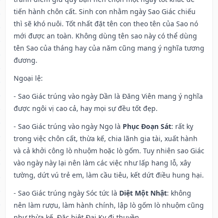
tiến hành chôn cất. Sinh con nhằm ngày Sao Giác chiếu
thì sẽ khó nuôi. Tốt nhất đặt tên con theo tên của Sao nó
mới được an toàn. Không dùng tên sao này có thể dùng
tên Sao của tháng hay của năm cũng mang ý nghĩa tương
đương.
Ngoại lệ
:
- Sao Giác trúng vào ngày Dần là Đăng Viên mang ý nghĩa
được ngôi vị cao cả, hay mọi sự đều tốt đẹp.
- Sao Giác trúng vào ngày Ngọ là
Phục Đoạn Sát
: rất kỵ
trong việc chôn cất, thừa kế, chia lãnh gia tài, xuất hành
và cả khởi công lò nhuộm hoặc lò gốm. Tuy nhiên sao Giác
vào ngày này lại nên làm các việc như lấp hang lỗ, xây
tường, dứt vú trẻ em, làm cầu tiêu, kết dứt điều hung hại.
- Sao Giác trúng ngày Sóc tức là
Diệt Một Nhật
: không
nên làm rượu, làm hành chính, lập lò gốm lò nhuộm cũng
như thừa kế. Đặc biệt Đại Kỵ đi thuyền.