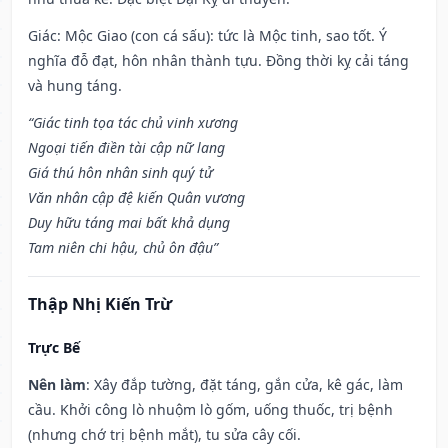
Giác: Mộc Giao (con cá sấu): tức là Mộc tinh, sao tốt. Ý
nghĩa đỗ đạt, hôn nhân thành tựu. Đồng thời kỵ cải táng
và hung táng.
“Giác tinh tọa tác chủ vinh xương
Ngoại tiến điền tài cập nữ lang
Giá thú hôn nhân sinh quý tử
Văn nhân cập đệ kiến Quân vương
Duy hữu táng mai bất khả dụng
Tam niên chi hậu, chủ ôn đậu”
Thập Nhị Kiến Trừ
Trực Bế
Nên làm
: Xây đắp tường, đặt táng, gắn cửa, kê gác, làm
cầu. Khởi công lò nhuộm lò gốm, uống thuốc, trị bệnh
(nhưng chớ trị bệnh mắt), tu sửa cây cối.