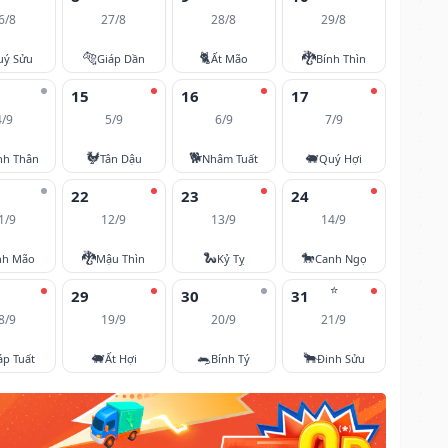
6/8
27/8
28/8
29/8
🐅
🐈
🐉
uý Sửu
Giáp Dần
Ất Mão
Bính Thìn
15
16
17
4/9
5/9
6/9
7/9
🐓
🐕
🐖
nh Thân
Tân Dậu
Nhâm Tuất
Quý Hợi
22
23
24
1/9
12/9
13/9
14/9
🐉
🐍
🐎
nh Mão
Mậu Thìn
Kỷ Tỵ
Canh Ngọ
⭐
29
30
31
8/9
19/9
20/9
21/9
🐖
🐀
🐂
áp Tuất
Ất Hợi
Bính Tý
Đinh Sửu