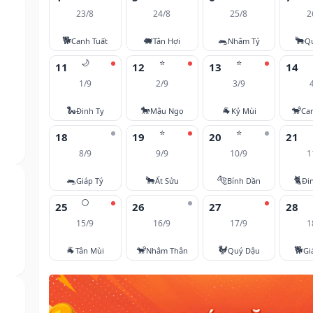
23/8
24/8
25/8
2
🐕
🐖
🐀
🐂
Canh Tuất
Tân Hợi
Nhâm Tý
Q
🌙
⭐
⭐
11
12
13
14
1/9
2/9
3/9
🐍
🐎
🐐
🐒
Đinh Tỵ
Mậu Ngọ
Kỷ Mùi
Ca
⭐
⭐
18
19
20
21
8/9
9/9
10/9
1
🐀
🐂
🐅
🐈
Giáp Tý
Ất Sửu
Bính Dần
Đi
🌕
25
26
27
28
15/9
16/9
17/9
1
🐐
🐒
🐓
🐕
Tân Mùi
Nhâm Thân
Quý Dậu
Gi