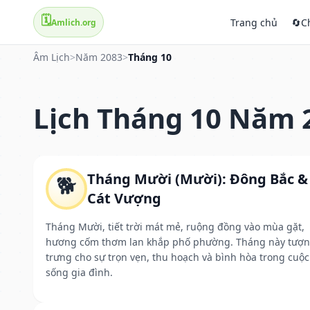
🗓️
Trang chủ
🔄
C
Amlich.org
Âm Lịch
>
Năm 2083
>
Tháng 10
Lịch Tháng 10 Năm 
Tháng Mười (Mười): Đông Bắc &
🐕
Cát Vượng
Tháng Mười, tiết trời mát mẻ, ruộng đồng vào mùa gặt,
hương cốm thơm lan khắp phố phường. Tháng này tượ
trưng cho sự trọn vẹn, thu hoạch và bình hòa trong cuộc
sống gia đình.