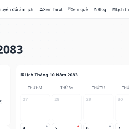
🃏
huyển đổi âm lịch
🔮
Xem Tarot
Xem quẻ
📝
Blog
📅
Lịch t
2083
Lịch Tháng 10 Năm 2083
THỨ HAI
THỨ BA
THỨ TƯ
THỨ
27
28
29
30
ng
4
5
6
7