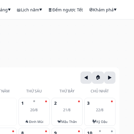
háng
📖
Lịch năm
🧧
Đếm ngược Tết
🧭
Khám phá
▼
▼
▼
 NĂM
THỨ SÁU
THỨ BẢY
CHỦ NHẬT
⭐
1
2
3
20/8
21/8
22/8
🐐
🐒
🐓
Đinh Mùi
Mậu Thân
Kỷ Dậu
⭐
8
9
10