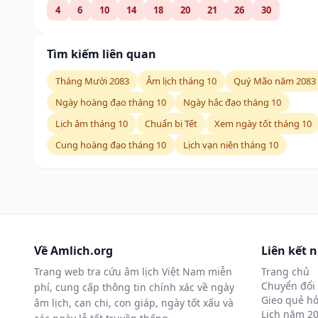
4
6
10
14
18
20
21
26
30
Tìm kiếm liên quan
Tháng Mười 2083
Âm lịch tháng 10
Quý Mão năm 2083
Ngày hoàng đạo tháng 10
Ngày hắc đạo tháng 10
Lịch âm tháng 10
Chuẩn bị Tết
Xem ngày tốt tháng 10
Cung hoàng đạo tháng 10
Lịch vạn niên tháng 10
Về Amlich.org
Liên kết 
Trang web tra cứu âm lịch Việt Nam miễn
Trang chủ
Chuyển đổi 
phí, cung cấp thông tin chính xác về ngày
Gieo quẻ hỏ
âm lịch, can chi, con giáp, ngày tốt xấu và
Lịch năm 2