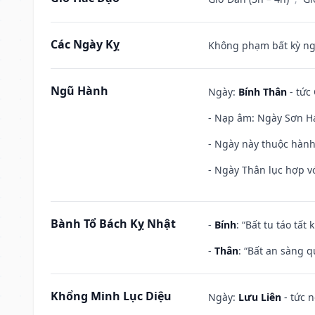
Các Ngày Kỵ
Không phạm bất kỳ ngày
Ngũ Hành
Ngày:
Bính Thân
- tức
- Nạp âm: Ngày Sơn Hạ
- Ngày này thuộc hành
- Ngày Thân lục hợp vớ
Bành Tổ Bách Kỵ Nhật
-
Bính
: “Bất tu táo tấ
-
Thân
: “Bất an sàng 
Khổng Minh Lục Diệu
Ngày:
Lưu Liên
- tức 