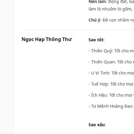
Nên làm
: Động đất, b
làm lò nhuộm lò gốm,
Chú ý
: Đẻ con nhằm n
Ngọc Hạp Thông Thư
Sao tốt
:
- Thiên Quý: Tốt cho mọ
- Thiên Quan: Tốt cho 
- U Vi Tinh: Tốt cho mọi
- Tuế Hợp: Tốt cho mọi 
- Ích Hậu: Tốt cho mọi 
- Tư Mệnh Hoàng Đạo: 
Sao xấu
: