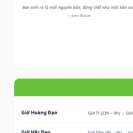
Bạn sinh ra là một nguyên bản, đừng chết như một bản sa
— John Mason
Giờ Hoàng Đạo
Giờ Tí (23h – 0h)
;
Giờ
Giờ Hắc Đạo
Giờ Dần (3h – 4h)
;
Gi