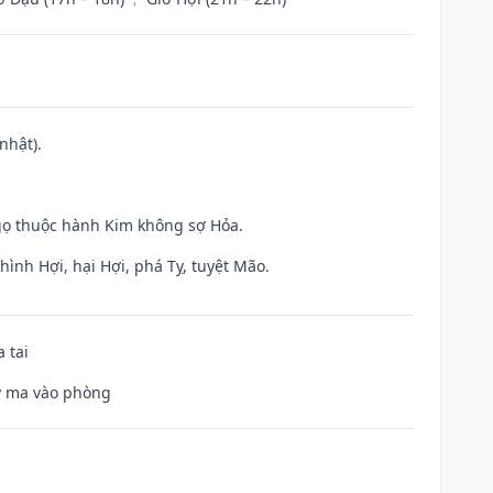
nhật).
gọ thuộc hành Kim không sợ Hỏa.
ình Hợi, hại Hợi, phá Tỵ, tuyệt Mão.
 tai
uỷ ma vào phòng