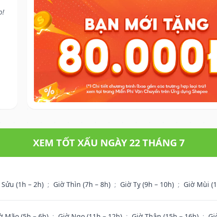
o!
XEM TỐT XẤU NGÀY 22 THÁNG 7
 Sửu (1h – 2h)
;
Giờ Thìn (7h – 8h)
;
Giờ Tỵ (9h – 10h)
;
Giờ Mùi (
ờ Mão (5h – 6h)
;
Giờ Ngọ (11h – 12h)
;
Giờ Thân (15h – 16h)
;
Gi