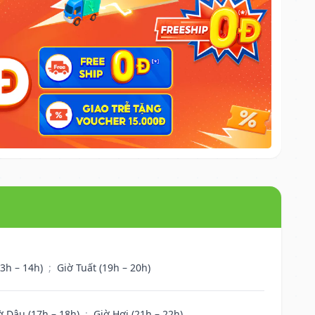
13h – 14h)
;
Giờ Tuất (19h – 20h)
ờ Dậu (17h – 18h)
;
Giờ Hợi (21h – 22h)