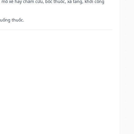
 mổ xẻ hay châm cứu, bốc thuốc, xả tang, khởi công
 uống thuốc.