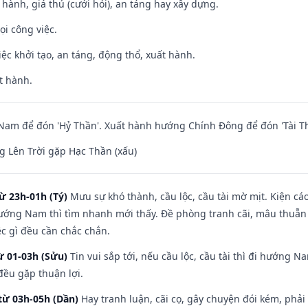
t hành, giá thú (cưới hỏi), an táng hay xây dựng.
ọi công việc.
việc khởi tạo, an táng, động thổ, xuất hành.
t hành.
am để đón 'Hỷ Thần'. Xuất hành hướng Chính Đông để đón 'Tài Th
 Lên Trời gặp Hạc Thần (xấu)
ừ 23h-01h (Tý)
Mưu sự khó thành, cầu lộc, cầu tài mờ mịt. Kiện cáo
hướng Nam thì tìm nhanh mới thấy. Đề phòng tranh cãi, mâu thuẫn
ệc gì đều cần chắc chắn.
ừ 01-03h (Sửu)
Tin vui sắp tới, nếu cầu lộc, cầu tài thì đi hướng 
đều gặp thuận lợi.
từ 03h-05h (Dần)
Hay tranh luận, cãi cọ, gây chuyện đói kém, phải