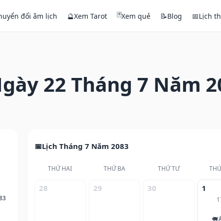
🃏
huyển đổi âm lịch
🔮
Xem Tarot
Xem quẻ
📝
Blog
📅
Lịch t
gày 22 Tháng 7 Năm 2
Lịch Tháng 7 Năm 2083
THỨ HAI
THỨ BA
THỨ TƯ
THỨ
28
29
30
1
83
1
🐖