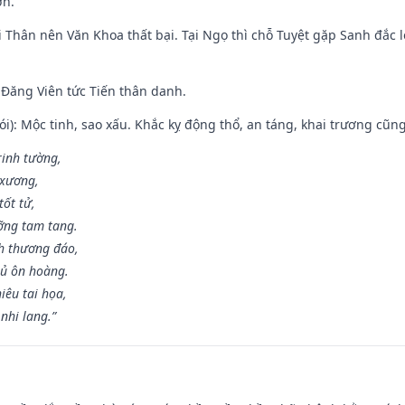
ơn.
 Thân nên Văn Khoa thất bại. Tại Ngọ thì chỗ Tuyệt gặp Sanh đắc l
Đăng Viên tức Tiến thân danh.
i): Mộc tinh, sao xấu. Khắc kỵ động thổ, an táng, khai trương cũn
rinh tường,
 xương,
ốt tử,
ỡng tam tang.
h thương đáo,
hủ ôn hoàng.
iêu tai họa,
nhi lang.”