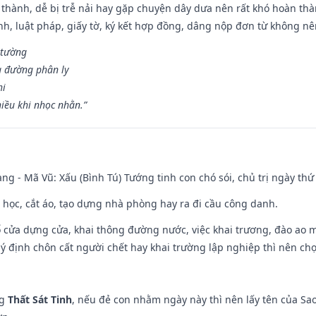
 thành, dễ bị trễ nải hay gặp chuyện dây dưa nên rất khó hoàn th
ính, luật pháp, giấy tờ, ký kết hợp đồng, dâng nộp đơn từ không nên
 tường
a đường phân ly
hi
iều khi nhọc nhằn.”
ng - Mã Vũ: Xấu (Bình Tú) Tướng tinh con chó sói, chủ trị ngày thứ 
p học, cắt áo, tạo dựng nhà phòng hay ra đi cầu công danh.
rổ cửa dựng cửa, khai thông đường nước, việc khai trương, đào ao 
 ý định chôn cất người chết hay khai trường lập nghiệp thì nên ch
ng
Thất Sát Tinh
, nếu đẻ con nhằm ngày này thì nên lấy tên của Sa