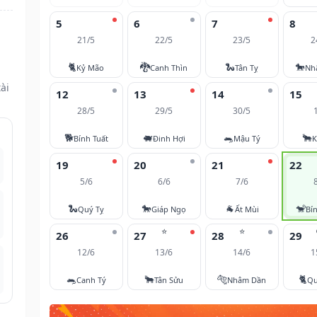
5
6
7
8
21/5
22/5
23/5
2
🐈
🐉
🐍
🐎
Kỷ Mão
Canh Thìn
Tân Tỵ
Nh
ài
12
13
14
15
28/5
29/5
30/5
🐕
🐖
🐀
🐂
Bính Tuất
Đinh Hợi
Mậu Tý
K
19
20
21
22
5/6
6/6
7/6
🐍
🐎
🐐
🐒
Quý Tỵ
Giáp Ngọ
Ất Mùi
Bí
⭐
⭐
26
27
28
29
12/6
13/6
14/6
1
🐀
🐂
🐅
🐈
Canh Tý
Tân Sửu
Nhâm Dần
Qu