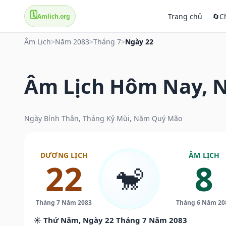
🗓️
Trang chủ
🔄
C
Amlich.org
Âm Lịch
>
Năm 2083
>
Tháng 7
>
Ngày 22
Âm Lịch Hôm Nay, N
Ngày Bính Thân, Tháng Kỷ Mùi, Năm Quý Mão
DƯƠNG LỊCH
ÂM LỊCH
22
8
🐒
Tháng 7 Năm 2083
Tháng 6 Năm 20
☀️ Thứ Năm, Ngày 22 Tháng 7 Năm 2083