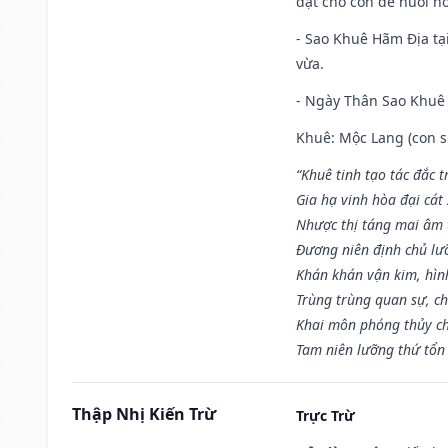
đặt cho con dễ nuôi h
- Sao Khuê Hãm Địa tại
vừa.
- Ngày Thân Sao Khuê 
Khuê: Mộc Lang (con só
“Khuê tinh tạo tác đắc t
Gia hạ vinh hòa đại cát
Nhược thị táng mai âm t
Đương niên định chủ lư
Khán khán vận kim, hìn
Trùng trùng quan sự, c
Khai môn phóng thủy ch
Tam niên lưỡng thứ tổn 
Thập Nhị Kiến Trừ
Trực Trừ