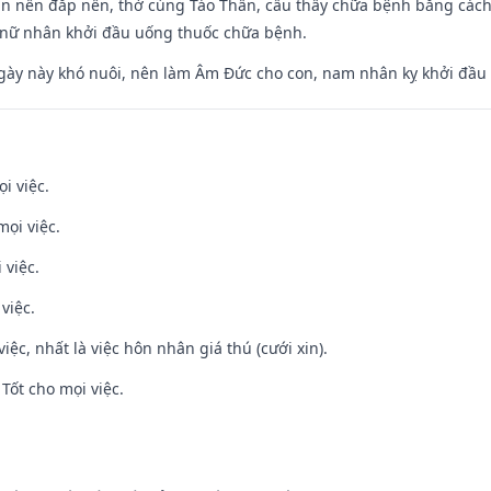
an nền đắp nền, thờ cúng Táo Thần, cầu thầy chữa bệnh bằng cách
 nữ nhân khởi đầu uống thuốc chữa bệnh.
gày này khó nuôi, nên làm Âm Đức cho con, nam nhân kỵ khởi đầu
i việc.
mọi việc.
 việc.
việc.
việc, nhất là việc hôn nhân giá thú (cưới xin).
Tốt cho mọi việc.