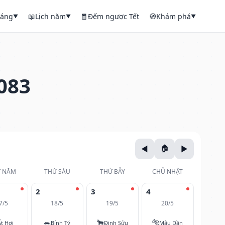
háng
📖
Lịch năm
🧧
Đếm ngược Tết
🧭
Khám phá
▼
▼
▼
083
 NĂM
THỨ SÁU
THỨ BẢY
CHỦ NHẬT
2
3
4
7/5
18/5
19/5
20/5
🐀
🐂
🐅
Ất Hợi
Bính Tý
Đinh Sửu
Mậu Dần