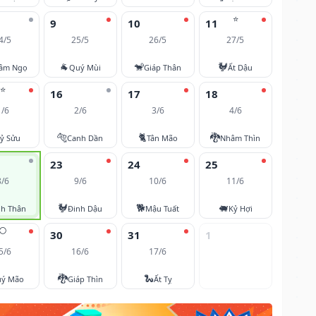
⭐
9
10
11
4/5
25/5
26/5
27/5
🐐
🐒
🐓
âm Ngọ
Quý Mùi
Giáp Thân
Ất Dậu
⭐
16
17
18
1/6
2/6
3/6
4/6
🐅
🐈
🐉
ỷ Sửu
Canh Dần
Tân Mão
Nhâm Thìn
23
24
25
8/6
9/6
10/6
11/6
🐓
🐕
🐖
nh Thân
Đinh Dậu
Mậu Tuất
Kỷ Hợi
🌕
30
31
1
5/6
16/6
17/6
🐉
🐍
ý Mão
Giáp Thìn
Ất Tỵ