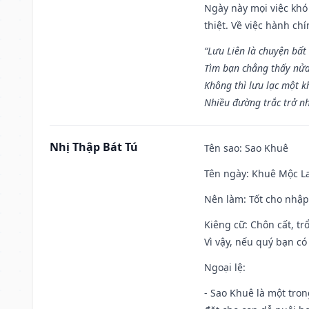
Ngày này mọi việc khó
thiệt. Về việc hành ch
“Lưu Liên là chuyện bất
Tìm bạn chẳng thấy nử
Không thì lưu lạc một k
Nhiều đường trắc trở nh
Nhị Thập Bát Tú
Tên sao
: Sao Khuê
Tên ngày
: Khuê Mộc La
Nên làm
: Tốt cho nhậ
Kiêng cữ
: Chôn cất, t
Vì vậy, nếu quý bạn có
Ngoại lệ
:
- Sao Khuê là một tro