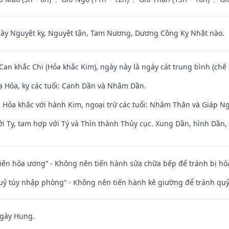
 Nguyệt kỵ, Nguyệt tận, Tam Nương, Dương Công Kỵ Nhật nào.
 Can khắc Chi (Hỏa khắc Kim), ngày này là ngày cát trung bình (chế 
 Hỏa, kỵ các tuổi: Canh Dần và Nhâm Dần.
 Hỏa khắc với hành Kim, ngoại trừ các tuổi: Nhâm Thân và Giáp N
i Tỵ, tam hợp với Tý và Thìn thành Thủy cục. Xung Dần, hình Dần, h
t kiến hỏa ương” - Không nên tiến hành sửa chữa bếp để tránh bị hỏa
quỷ túy nhập phòng” - Không nên tiến hành kê giường để tránh q
ngày Hung.