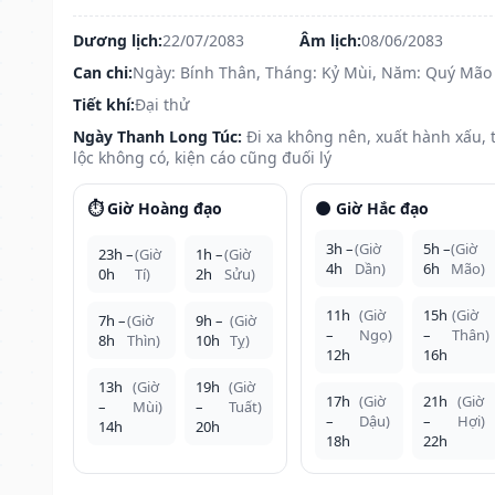
Dương lịch:
22/07/2083
Âm lịch:
08/06/2083
Can chi:
Ngày: Bính Thân, Tháng: Kỷ Mùi, Năm: Quý Mão
Tiết khí:
Đại thử
Ngày Thanh Long Túc:
Đi xa không nên, xuất hành xấu, t
lộc không có, kiện cáo cũng đuối lý
⏱️ Giờ Hoàng đạo
🌑 Giờ Hắc đạo
3h –
(Giờ
5h –
(Giờ
23h –
(Giờ
1h –
(Giờ
4h
Dần)
6h
Mão)
0h
Tí)
2h
Sửu)
11h
(Giờ
15h
(Giờ
7h –
(Giờ
9h –
(Giờ
–
Ngọ)
–
Thân)
8h
Thìn)
10h
Tỵ)
12h
16h
13h
(Giờ
19h
(Giờ
17h
(Giờ
21h
(Giờ
–
Mùi)
–
Tuất)
–
Dậu)
–
Hợi)
14h
20h
18h
22h