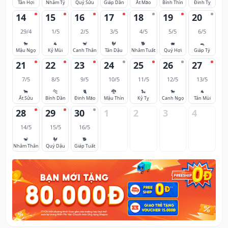
Tân Hợi
Nhâm Tý
Quý Sửu
Giáp Dần
Ất Mão
Bính Thìn
Đinh Tỵ
14
15
16
17
18
19
20
29/4
1/5
2/5
3/5
4/5
5/5
6/5
🐎
🐐
🐒
🐓
🐕
🐖
🐀
Mậu Ngọ
Kỷ Mùi
Canh Thân
Tân Dậu
Nhâm Tuất
Quý Hợi
Giáp Tý
21
22
23
24
25
26
27
7/5
8/5
9/5
10/5
11/5
12/5
13/5
🐂
🐅
🐈
🐉
🐍
🐎
🐐
Ất Sửu
Bính Dần
Đinh Mão
Mậu Thìn
Kỷ Tỵ
Canh Ngọ
Tân Mùi
28
29
30
1
2
3
4
14/5
15/5
16/5
🐒
🐓
🐕
Nhâm Thân
Quý Dậu
Giáp Tuất