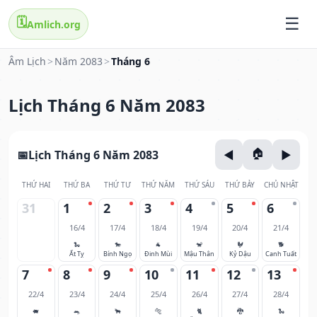
🗓️
Amlich.org
Âm Lịch
>
Năm 2083
>
Tháng 6
Lịch Tháng 6 Năm 2083
Lịch Tháng 6 Năm 2083
THỨ HAI
THỨ BA
THỨ TƯ
THỨ NĂM
THỨ SÁU
THỨ BẢY
CHỦ NHẬT
31
1
2
3
4
5
6
16/4
17/4
18/4
19/4
20/4
21/4
🐍
🐎
🐐
🐒
🐓
🐕
Ất Tỵ
Bính Ngọ
Đinh Mùi
Mậu Thân
Kỷ Dậu
Canh Tuất
7
8
9
10
11
12
13
22/4
23/4
24/4
25/4
26/4
27/4
28/4
🐖
🐀
🐂
🐅
🐈
🐉
🐍