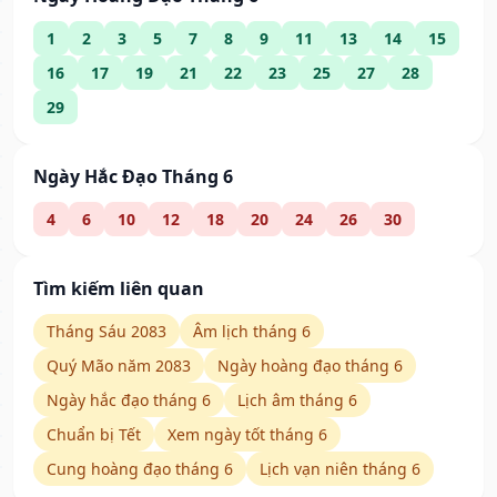
1
2
3
5
7
8
9
11
13
14
15
16
17
19
21
22
23
25
27
28
29
Ngày Hắc Đạo Tháng 6
4
6
10
12
18
20
24
26
30
Tìm kiếm liên quan
Tháng Sáu 2083
Âm lịch tháng 6
Quý Mão năm 2083
Ngày hoàng đạo tháng 6
Ngày hắc đạo tháng 6
Lịch âm tháng 6
Chuẩn bị Tết
Xem ngày tốt tháng 6
Cung hoàng đạo tháng 6
Lịch vạn niên tháng 6