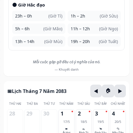
🌑 Giờ Hắc đạo
23h – 0h
(Giờ Tí)
1h – 2h
(Giờ Sửu)
5h – 6h
(Giờ Mão)
11h – 12h
(Giờ Ngọ)
13h – 14h
(Giờ Mùi)
19h – 20h
(Giờ Tuất)
Mỗi cuộc gặp gỡ đều có ý nghĩa của nó.
— Khuyết danh
Lịch Tháng 7 Năm 2083
THỨ HAI
THỨ BA
THỨ TƯ
THỨ NĂM
THỨ SÁU
THỨ BẢY
CHỦ NHẬT
28
29
30
1
2
3
4
17/5
18/5
19/5
20/5
🐖
🐀
🐂
🐅
Ất Hợi
Bính Tý
Đinh Sửu
Mậu Dần