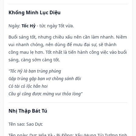
Khổng Minh Lục Diệu
Ngày:
Tốc Hỷ
- tức ngày Tốt vừa.
Buổi sáng tốt, nhưng chiều xấu nên cần làm nhanh. Niềm
vui nhanh chóng, nên dùng để mưu đại sự, sẽ thành
công mau lẹ hơn. Tốt nhất là tiến hành công việc vào buổi
sáng, càng sớm càng tốt.
“Tốc Hỷ là bạn trùng phùng
Gặp trùng gặp bạn vợ chồng sánh đôi
Có tài có lộc hẳn hoi
Cầu gì cũng được mừng vui thỏa lòng”
Nhị Thập Bát Tú
Tên sao
: Sao Dực
Tên ngày
: Dực Hỏa Xà - Bi Đồng: Xấu (Hung Tú) Tướng tinh