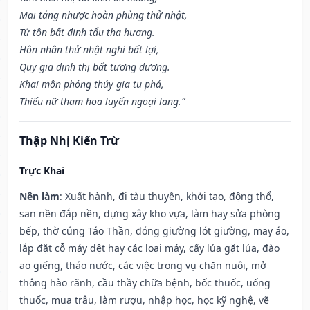
Mai táng nhược hoàn phùng thử nhật,
Tử tôn bất định tẩu tha hương.
Hôn nhân thử nhật nghi bất lợi,
Quy gia định thị bất tương đương.
Khai môn phóng thủy gia tu phá,
Thiếu nữ tham hoa luyến ngoại lang.”
Thập Nhị Kiến Trừ
Trực Khai
Nên làm
: Xuất hành, đi tàu thuyền, khởi tạo, động thổ,
san nền đắp nền, dựng xây kho vựa, làm hay sửa phòng
bếp, thờ cúng Táo Thần, đóng giường lót giường, may áo,
lắp đặt cỗ máy dệt hay các loại máy, cấy lúa gặt lúa, đào
ao giếng, tháo nước, các việc trong vụ chăn nuôi, mở
thông hào rãnh, cầu thầy chữa bệnh, bốc thuốc, uống
thuốc, mua trâu, làm rượu, nhập học, học kỹ nghệ, vẽ