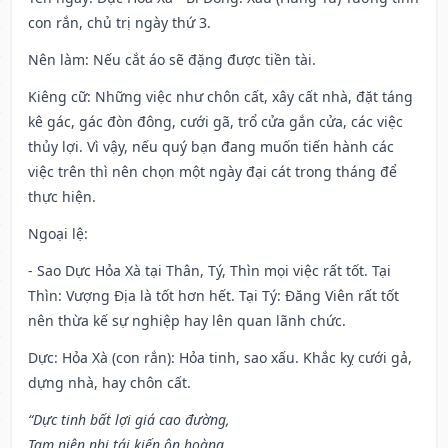
con rắn, chủ trị ngày thứ 3.
Nên làm
: Nếu cắt áo sẽ đặng được tiền tài.
Kiêng cữ
: Những việc như chôn cất, xây cất nhà, đặt táng
kê gác, gác đòn đông, cưới gã, trổ cửa gắn cửa, các việc
thủy lợi. Vì vậy, nếu quý bạn đang muốn tiến hành các
việc trên thì nên chọn một ngày đại cát trong tháng để
thực hiện.
Ngoại lệ
:
- Sao Dực Hỏa Xà tại Thân, Tý, Thìn mọi việc rất tốt. Tại
Thìn: Vượng Địa là tốt hơn hết. Tại Tý: Đăng Viên rất tốt
nên thừa kế sự nghiệp hay lên quan lãnh chức.
Dực: Hỏa Xà (con rắn): Hỏa tinh, sao xấu. Khắc kỵ cưới gả,
dựng nhà, hay chôn cất.
“Dực tinh bất lợi giá cao đường,
Tam niên nhị tái kiến ôn hoàng,