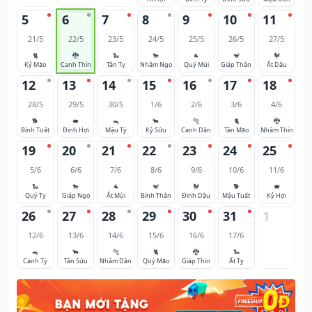
5
6
7
8
9
10
11
21/5
22/5
23/5
24/5
25/5
26/5
27/5
🐈
🐉
🐍
🐎
🐐
🐒
🐓
Kỷ Mão
Canh Thìn
Tân Tỵ
Nhâm Ngọ
Quý Mùi
Giáp Thân
Ất Dậu
12
13
14
15
16
17
18
28/5
29/5
30/5
1/6
2/6
3/6
4/6
🐕
🐖
🐀
🐂
🐅
🐈
🐉
Bính Tuất
Đinh Hợi
Mậu Tý
Kỷ Sửu
Canh Dần
Tân Mão
Nhâm Thìn
19
20
21
22
23
24
25
5/6
6/6
7/6
8/6
9/6
10/6
11/6
🐍
🐎
🐐
🐒
🐓
🐕
🐖
Quý Tỵ
Giáp Ngọ
Ất Mùi
Bính Thân
Đinh Dậu
Mậu Tuất
Kỷ Hợi
26
27
28
29
30
31
1
12/6
13/6
14/6
15/6
16/6
17/6
🐀
🐂
🐅
🐈
🐉
🐍
Canh Tý
Tân Sửu
Nhâm Dần
Quý Mão
Giáp Thìn
Ất Tỵ