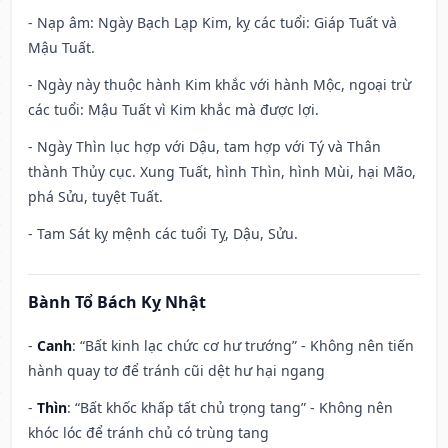
- Nạp âm: Ngày Bạch Lạp Kim, kỵ các tuổi: Giáp Tuất và
Mậu Tuất.
- Ngày này thuộc hành Kim khắc với hành Mộc, ngoại trừ
các tuổi: Mậu Tuất vì Kim khắc mà được lợi.
- Ngày Thìn lục hợp với Dậu, tam hợp với Tý và Thân
thành Thủy cục. Xung Tuất, hình Thìn, hình Mùi, hại Mão,
phá Sửu, tuyệt Tuất.
- Tam Sát kỵ mệnh các tuổi Tỵ, Dậu, Sửu.
Bành Tổ Bách Kỵ Nhật
-
Canh
: “Bất kinh lạc chức cơ hư trướng” - Không nên tiến
hành quay tơ để tránh cũi dệt hư hại ngang
-
Thìn
: “Bất khốc khấp tất chủ trọng tang” - Không nên
khóc lóc để tránh chủ có trùng tang