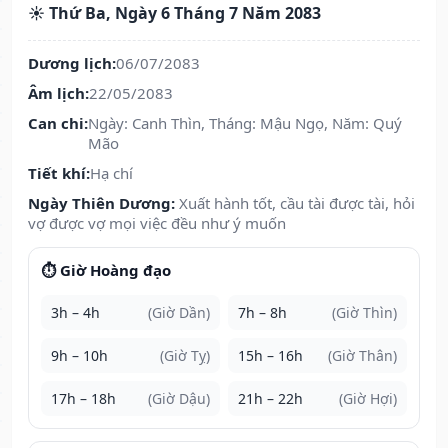
☀️ Thứ Ba, Ngày 6 Tháng 7 Năm 2083
Dương lịch:
06/07/2083
Âm lịch:
22/05/2083
Can chi:
Ngày: Canh Thìn, Tháng: Mậu Ngọ, Năm: Quý
Mão
Tiết khí:
Hạ chí
Ngày Thiên Dương:
Xuất hành tốt, cầu tài được tài, hỏi
vợ được vợ mọi việc đều như ý muốn
⏱️ Giờ Hoàng đạo
3h – 4h
(Giờ Dần)
7h – 8h
(Giờ Thìn)
9h – 10h
(Giờ Tỵ)
15h – 16h
(Giờ Thân)
17h – 18h
(Giờ Dậu)
21h – 22h
(Giờ Hợi)