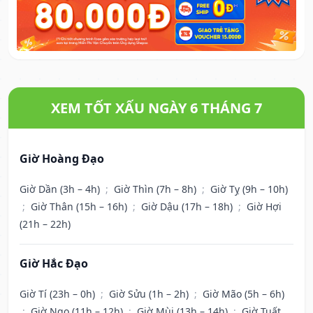
XEM TỐT XẤU NGÀY 6 THÁNG 7
Giờ Hoàng Đạo
Giờ Dần (3h – 4h)
;
Giờ Thìn (7h – 8h)
;
Giờ Tỵ (9h – 10h)
;
Giờ Thân (15h – 16h)
;
Giờ Dậu (17h – 18h)
;
Giờ Hợi
(21h – 22h)
Giờ Hắc Đạo
Giờ Tí (23h – 0h)
;
Giờ Sửu (1h – 2h)
;
Giờ Mão (5h – 6h)
;
Giờ Ngọ (11h – 12h)
;
Giờ Mùi (13h – 14h)
;
Giờ Tuất