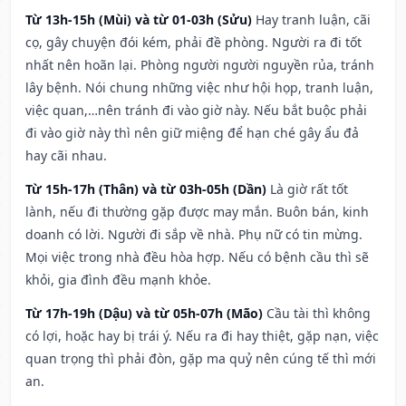
Từ 13h-15h (Mùi) và từ 01-03h (Sửu)
Hay tranh luận, cãi
cọ, gây chuyện đói kém, phải đề phòng. Người ra đi tốt
nhất nên hoãn lại. Phòng người người nguyền rủa, tránh
lây bệnh. Nói chung những việc như hội họp, tranh luận,
việc quan,…nên tránh đi vào giờ này. Nếu bắt buộc phải
đi vào giờ này thì nên giữ miệng để hạn ché gây ẩu đả
hay cãi nhau.
Từ 15h-17h (Thân) và từ 03h-05h (Dần)
Là giờ rất tốt
lành, nếu đi thường gặp được may mắn. Buôn bán, kinh
doanh có lời. Người đi sắp về nhà. Phụ nữ có tin mừng.
Mọi việc trong nhà đều hòa hợp. Nếu có bệnh cầu thì sẽ
khỏi, gia đình đều mạnh khỏe.
Từ 17h-19h (Dậu) và từ 05h-07h (Mão)
Cầu tài thì không
có lợi, hoặc hay bị trái ý. Nếu ra đi hay thiệt, gặp nạn, việc
quan trọng thì phải đòn, gặp ma quỷ nên cúng tế thì mới
an.