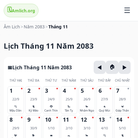
🗓️
Amlich.org
Âm Lịch
>
Năm 2083
>
Tháng 11
Lịch Tháng 11 Năm 2083
Lịch Tháng 11 Năm 2083
THỨ HAI
THỨ BA
THỨ TƯ
THỨ NĂM
THỨ SÁU
THỨ BẢY
CHỦ NHẬT
1
2
3
4
5
6
7
22/9
23/9
24/9
25/9
26/9
27/9
28/9
🐅
🐈
🐉
🐍
🐎
🐐
🐒
Mậu Dần
Kỷ Mão
Canh Thìn
Tân Tỵ
Nhâm Ngọ
Quý Mùi
Giáp Thân
8
9
10
11
12
13
14
29/9
30/9
1/10
2/10
3/10
4/10
5/10
🐓
🐕
🐖
🐀
🐂
🐅
🐈