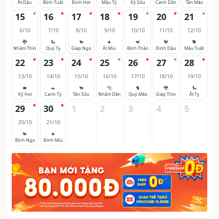
Ất Dậu
Bính Tuất
Đinh Hợi
Mậu Tý
Kỷ Sửu
Canh Dần
Tân Mão
15
16
17
18
19
20
21
6/10
7/10
8/10
9/10
10/10
11/10
12/10
🐉
🐍
🐎
🐐
🐒
🐓
🐕
Nhâm Thìn
Quý Tỵ
Giáp Ngọ
Ất Mùi
Bính Thân
Đinh Dậu
Mậu Tuất
22
23
24
25
26
27
28
13/10
14/10
15/10
16/10
17/10
18/10
19/10
🐖
🐀
🐂
🐅
🐈
🐉
🐍
Kỷ Hợi
Canh Tý
Tân Sửu
Nhâm Dần
Quý Mão
Giáp Thìn
Ất Tỵ
29
30
1
2
3
4
5
20/10
21/10
🐎
🐐
Bính Ngọ
Đinh Mùi