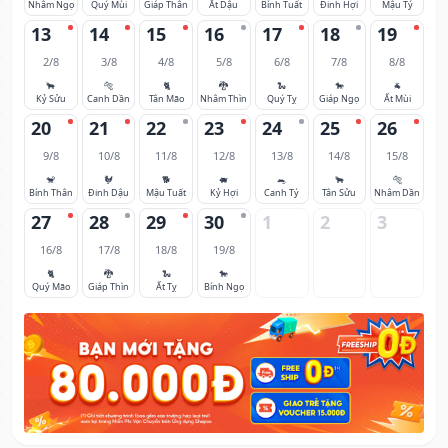
Nhâm Ngọ
Quý Mùi
Giáp Thân
Ất Dậu
Bính Tuất
Đinh Hợi
Mậu Tý
13
14
15
16
17
18
19
2/8
3/8
4/8
5/8
6/8
7/8
8/8
🐂
🐅
🐈
🐉
🐍
🐎
🐐
Kỷ Sửu
Canh Dần
Tân Mão
Nhâm Thìn
Quý Tỵ
Giáp Ngọ
Ất Mùi
20
21
22
23
24
25
26
9/8
10/8
11/8
12/8
13/8
14/8
15/8
🐒
🐓
🐕
🐖
🐀
🐂
🐅
Bính Thân
Đinh Dậu
Mậu Tuất
Kỷ Hợi
Canh Tý
Tân Sửu
Nhâm Dần
27
28
29
30
1
2
3
16/8
17/8
18/8
19/8
🐈
🐉
🐍
🐎
Quý Mão
Giáp Thìn
Ất Tỵ
Bính Ngọ