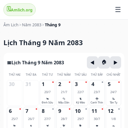
🗓️
Amlich.org
Âm Lịch
>
Năm 2083
>
Tháng 9
Lịch Tháng 9 Năm 2083
Lịch Tháng 9 Năm 2083
THỨ HAI
THỨ BA
THỨ TƯ
THỨ NĂM
THỨ SÁU
THỨ BẢY
CHỦ NHẬT
30
31
1
2
3
4
5
20/7
21/7
22/7
23/7
24/7
🐂
🐅
🐈
🐉
🐍
Đinh Sửu
Mậu Dần
Kỷ Mão
Canh Thìn
Tân Tỵ
6
7
8
9
10
11
12
25/7
26/7
27/7
28/7
29/7
30/7
1/8
🐎
🐐
🐒
🐓
🐕
🐖
🐀