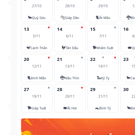
27/10
28/10
29/10
1
🐂
🐅
🐈
🐉
Quý Sửu
Giáp Dần
Ất Mão
Bí
13
14
15
16
5/11
6/11
7/11
8
🐒
🐓
🐕
🐖
Canh Thân
Tân Dậu
Nhâm Tuất
Q
⭐
20
21
22
23
12/11
13/11
14/11
1
🐈
🐉
🐍
🐎
Đinh Mão
Mậu Thìn
Kỷ Tỵ
Ca
27
28
29
30
19/11
20/11
21/11
2
🐕
🐖
🐀
🐂
Giáp Tuất
Ất Hợi
Bính Tý
Đi