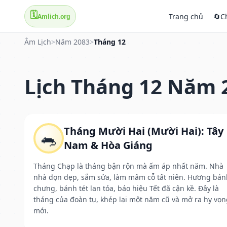
🗓️
Trang chủ
🔄
C
Amlich.org
Âm Lịch
>
Năm 2083
>
Tháng 12
Lịch Tháng 12 Năm 
Tháng Mười Hai (Mười Hai): Tây
🐀
Nam & Hòa Giáng
Tháng Chạp là tháng bận rộn mà ấm áp nhất năm. Nhà
nhà dọn dẹp, sắm sửa, làm mâm cỗ tất niên. Hương bán
chưng, bánh tét lan tỏa, báo hiệu Tết đã cận kề. Đây là
tháng của đoàn tụ, khép lại một năm cũ và mở ra hy vọn
mới.