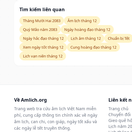
Tìm kiếm liên quan
Tháng Mười Hai 2083
Âm lịch tháng 12
Quý Mão năm 2083
Ngày hoàng đạo tháng 12
Ngày hắc đạo tháng 12
Lịch âm tháng 12
Chuẩn bị Tết
Xem ngày tốt tháng 12
Cung hoàng đạo tháng 12
Lịch vạn niên tháng 12
Về Amlich.org
Liên kết 
Trang web tra cứu âm lịch Việt Nam miễn
Trang chủ
Chuyển đổi 
phí, cung cấp thông tin chính xác về ngày
Gieo quẻ hỏ
âm lịch, can chi, con giáp, ngày tốt xấu và
Lịch năm 2
các ngày lễ tết truyền thống.