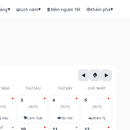
háng
📖
Lịch năm
🧧
Đếm ngược Tết
🧭
Khám phá
▼
▼
▼
 NĂM
THỨ SÁU
THỨ BẢY
CHỦ NHẬT
3
4
5
3/10
24/10
25/10
26/10
🐕
🐖
🐀
ỷ Dậu
Canh Tuất
Tân Hợi
Nhâm Tý
🌙
10
11
12