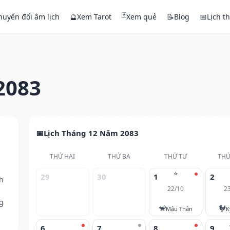
🃏
huyển đổi âm lịch
🔮
Xem Tarot
Xem quẻ
📝
Blog
📅
Lịch t
2083
Lịch Tháng 12 Năm 2083
THỨ HAI
THỨ BA
THỨ TƯ
THỨ
⭐
29
30
1
2
h
22/10
2
g
🐒
🐓
Mậu Thân
K
6
7
8
9