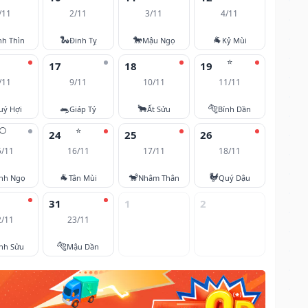
/11
2/11
3/11
4/11
🐍
🐎
🐐
nh Thìn
Đinh Tỵ
Mậu Ngọ
Kỷ Mùi
⭐
17
18
19
/11
9/11
10/11
11/11
🐀
🐂
🐅
uý Hợi
Giáp Tý
Ất Sửu
Bính Dần
🌕
⭐
24
25
26
5/11
16/11
17/11
18/11
🐐
🐒
🐓
nh Ngọ
Tân Mùi
Nhâm Thân
Quý Dậu
31
1
2
2/11
23/11
🐅
nh Sửu
Mậu Dần