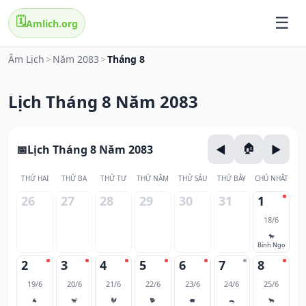
🗓️
Amlich.org
Âm Lịch
>
Năm 2083
>
Tháng 8
Lịch Tháng 8 Năm 2083
Lịch Tháng 8 Năm 2083
THỨ HAI
THỨ BA
THỨ TƯ
THỨ NĂM
THỨ SÁU
THỨ BẢY
CHỦ NHẬT
26
27
28
29
30
31
1
18/6
🐎
Bính Ngọ
2
3
4
5
6
7
8
19/6
20/6
21/6
22/6
23/6
24/6
25/6
🐐
🐒
🐓
🐕
🐖
🐀
🐂