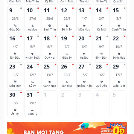
Đinh Mùi
Mậu Thân
Kỷ Dậu
Canh Tuất
Tân Hợi
Nhâm Tý
Quý Sửu
9
10
11
12
13
14
15
26/6
27/6
28/6
29/6
1/7
2/7
3/7
🐅
🐈
🐉
🐍
🐎
🐐
🐒
Giáp Dần
Ất Mão
Bính Thìn
Đinh Tỵ
Mậu Ngọ
Kỷ Mùi
Canh Thân
16
17
18
19
20
21
22
4/7
5/7
6/7
7/7
8/7
9/7
10/7
🐓
🐕
🐖
🐀
🐂
🐅
🐈
Tân Dậu
Nhâm Tuất
Quý Hợi
Giáp Tý
Ất Sửu
Bính Dần
Đinh Mão
23
24
25
26
27
28
29
11/7
12/7
13/7
14/7
15/7
16/7
17/7
🐉
🐍
🐎
🐐
🐒
🐓
🐕
Mậu Thìn
Kỷ Tỵ
Canh Ngọ
Tân Mùi
Nhâm Thân
Quý Dậu
Giáp Tuất
30
31
1
2
3
4
5
18/7
19/7
🐖
🐀
Ất Hợi
Bính Tý