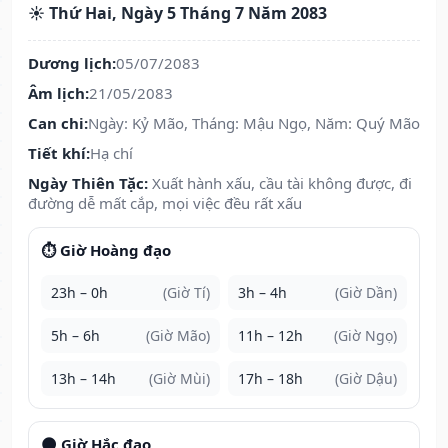
☀️ Thứ Hai, Ngày 5 Tháng 7 Năm 2083
Dương lịch:
05/07/2083
Âm lịch:
21/05/2083
Can chi:
Ngày: Kỷ Mão, Tháng: Mậu Ngọ, Năm: Quý Mão
Tiết khí:
Hạ chí
Ngày Thiên Tặc:
Xuất hành xấu, cầu tài không được, đi
đường dễ mất cắp, mọi việc đều rất xấu
⏱️ Giờ Hoàng đạo
23h – 0h
(Giờ Tí)
3h – 4h
(Giờ Dần)
5h – 6h
(Giờ Mão)
11h – 12h
(Giờ Ngọ)
13h – 14h
(Giờ Mùi)
17h – 18h
(Giờ Dậu)
🌑 Giờ Hắc đạo