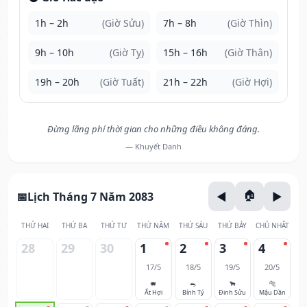
1h – 2h
(Giờ Sửu)
7h – 8h
(Giờ Thìn)
9h – 10h
(Giờ Tỵ)
15h – 16h
(Giờ Thân)
19h – 20h
(Giờ Tuất)
21h – 22h
(Giờ Hợi)
Đừng lãng phí thời gian cho những điều không đáng.
— Khuyết Danh
Lịch Tháng 7 Năm 2083
THỨ HAI
THỨ BA
THỨ TƯ
THỨ NĂM
THỨ SÁU
THỨ BẢY
CHỦ NHẬT
28
29
30
1
2
3
4
17/5
18/5
19/5
20/5
🐖
🐀
🐂
🐅
Ất Hợi
Bính Tý
Đinh Sửu
Mậu Dần