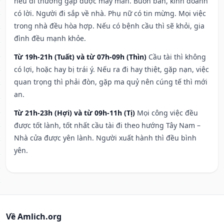
nếu đi thường gặp được may mắn. Buôn bán, kinh doanh
có lời. Người đi sắp về nhà. Phụ nữ có tin mừng. Mọi việc
trong nhà đều hòa hợp. Nếu có bệnh cầu thì sẽ khỏi, gia
đình đều mạnh khỏe.
Từ 19h-21h (Tuất) và từ 07h-09h (Thìn)
Cầu tài thì không
có lợi, hoặc hay bị trái ý. Nếu ra đi hay thiệt, gặp nạn, việc
quan trọng thì phải đòn, gặp ma quỷ nên cúng tế thì mới
an.
Từ 21h-23h (Hợi) và từ 09h-11h (Tị)
Mọi công việc đều
được tốt lành, tốt nhất cầu tài đi theo hướng Tây Nam –
Nhà cửa được yên lành. Người xuất hành thì đều bình
yên.
Về Amlich.org