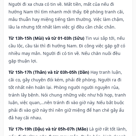
Người đi xa chưa có tin về. Mất tiền, mất của nếu đi
hướng Nam thì tìm nhanh mới thấy. Đề phòng tranh cãi,
mâu thuẫn hay miệng tiếng tầm thường. Việc làm chậm,
lâu la nhưng tốt nhất làm việc gì đều cần chắc chắn.
Từ 13h-15h (Mùi) và từ 01-03h (Sửu)
Tin vui sắp tới, nếu
cầu lộc, cầu tài thì đi hướng Nam. Đi công việc gặp gỡ có
nhiều may mắn. Người đi có tin về. Nếu chăn nuôi đều
gặp thuận lợi.
Từ 15h-17h (Thân) và từ 03h-05h (Dần)
Hay tranh luận,
cãi cọ, gây chuyện đói kém, phải đề phòng. Người ra đi
tốt nhất nên hoãn lại. Phòng người người nguyền rủa,
tránh lây bệnh. Nói chung những việc như hội họp, tranh
luận, việc quan,…nên tránh đi vào giờ này. Nếu bắt buộc
phải đi vào giờ này thì nên giữ miệng để hạn ché gây ẩu
đả hay cãi nhau.
Từ 17h-19h (Dậu) và từ 05h-07h (Mão)
Là giờ rất tốt lành,