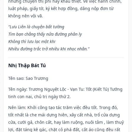
những chuyện thị phi hay khẩu thiệt. Về việc hành chính,
luật pháp, giấy tờ, ký kết hợp đồng, dâng nộp đơn từ
không nên vội vã.
“Lưu Liên là chuyện bất tường
Tìm bạn chẳng thấy nửa đường phân ly
Không thì lưu lạc một khi
Nhiều đường trắc trở nhiều khi nhọc nhằn.”
Nhị Thập Bát Tú
Tên sao
: Sao Trương
Tên ngày
: Trương Nguyệt Lộc - Vạn Tu: Tốt (Kiết Tú) Tướng
tinh con nai, chủ trị ngày thứ 2.
Nên làm
: Khởi công tạo tác trăm việc đều tốt. Trong đó,
tốt nhất là che mái dựng hiên, xây cất nhà, trổ cửa dựng
cửa, cưới gả, chôn cất, hay làm ruộng, nuôi tằm , làm thuỷ
lợi, đặt táng kê gác, chặt cỏ phá đất, cắt áo cũng đều rất