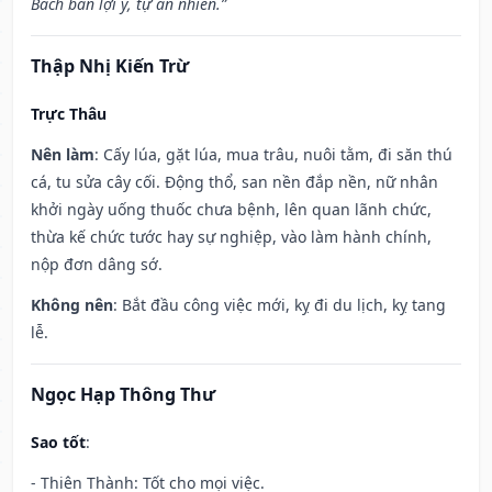
Bách ban lợi ý, tự an nhiên.”
Thập Nhị Kiến Trừ
Trực Thâu
Nên làm
: Cấy lúa, gặt lúa, mua trâu, nuôi tằm, đi săn thú
cá, tu sửa cây cối. Động thổ, san nền đắp nền, nữ nhân
khởi ngày uống thuốc chưa bệnh, lên quan lãnh chức,
thừa kế chức tước hay sự nghiệp, vào làm hành chính,
nộp đơn dâng sớ.
Không nên
: Bắt đầu công việc mới, kỵ đi du lịch, kỵ tang
lễ.
Ngọc Hạp Thông Thư
Sao tốt
:
- Thiên Thành: Tốt cho mọi việc.