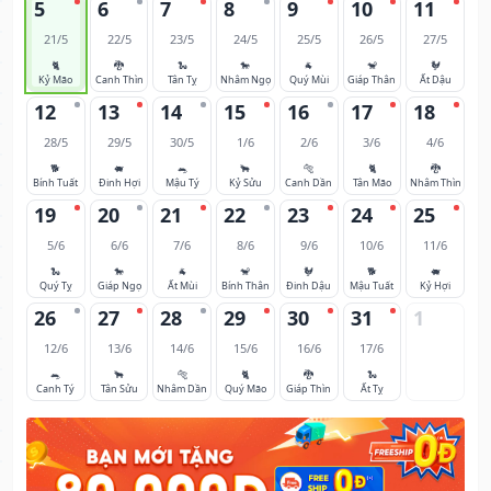
5
6
7
8
9
10
11
21/5
22/5
23/5
24/5
25/5
26/5
27/5
🐈
🐉
🐍
🐎
🐐
🐒
🐓
Kỷ Mão
Canh Thìn
Tân Tỵ
Nhâm Ngọ
Quý Mùi
Giáp Thân
Ất Dậu
12
13
14
15
16
17
18
28/5
29/5
30/5
1/6
2/6
3/6
4/6
🐕
🐖
🐀
🐂
🐅
🐈
🐉
Bính Tuất
Đinh Hợi
Mậu Tý
Kỷ Sửu
Canh Dần
Tân Mão
Nhâm Thìn
19
20
21
22
23
24
25
5/6
6/6
7/6
8/6
9/6
10/6
11/6
🐍
🐎
🐐
🐒
🐓
🐕
🐖
Quý Tỵ
Giáp Ngọ
Ất Mùi
Bính Thân
Đinh Dậu
Mậu Tuất
Kỷ Hợi
26
27
28
29
30
31
1
12/6
13/6
14/6
15/6
16/6
17/6
🐀
🐂
🐅
🐈
🐉
🐍
Canh Tý
Tân Sửu
Nhâm Dần
Quý Mão
Giáp Thìn
Ất Tỵ