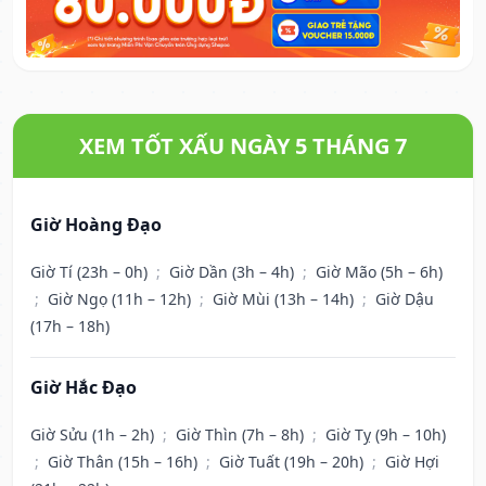
XEM TỐT XẤU NGÀY 5 THÁNG 7
Giờ Hoàng Đạo
Giờ Tí (23h – 0h)
;
Giờ Dần (3h – 4h)
;
Giờ Mão (5h – 6h)
;
Giờ Ngọ (11h – 12h)
;
Giờ Mùi (13h – 14h)
;
Giờ Dậu
(17h – 18h)
Giờ Hắc Đạo
Giờ Sửu (1h – 2h)
;
Giờ Thìn (7h – 8h)
;
Giờ Tỵ (9h – 10h)
;
Giờ Thân (15h – 16h)
;
Giờ Tuất (19h – 20h)
;
Giờ Hợi