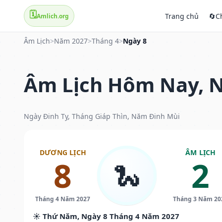
🗓️
Trang chủ
🔄
C
Amlich.org
Âm Lịch
>
Năm 2027
>
Tháng 4
>
Ngày 8
Âm Lịch Hôm Nay, N
Ngày Đinh Tỵ, Tháng Giáp Thìn, Năm Đinh Mùi
DƯƠNG LỊCH
ÂM LỊCH
8
2
🐍
Tháng 4 Năm 2027
Tháng 3 Năm 20
☀️ Thứ Năm, Ngày 8 Tháng 4 Năm 2027