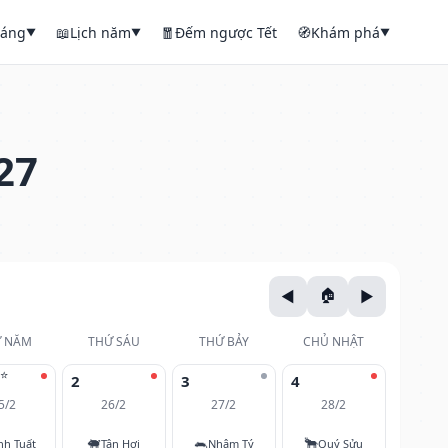
háng
📖
Lịch năm
🧧
Đếm ngược Tết
🧭
Khám phá
▼
▼
▼
27
 NĂM
THỨ SÁU
THỨ BẢY
CHỦ NHẬT
⭐
2
3
4
5/2
26/2
27/2
28/2
🐖
🐀
🐂
nh Tuất
Tân Hợi
Nhâm Tý
Quý Sửu