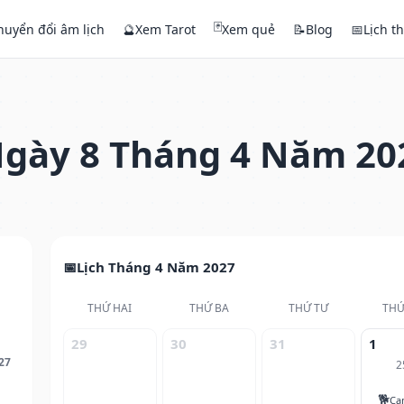
🃏
huyển đổi âm lịch
🔮
Xem Tarot
Xem quẻ
📝
Blog
📅
Lịch t
gày 8 Tháng 4 Năm 20
Lịch Tháng 4 Năm 2027
THỨ HAI
THỨ BA
THỨ TƯ
THỨ
29
30
31
1
27
2
🐕
Ca