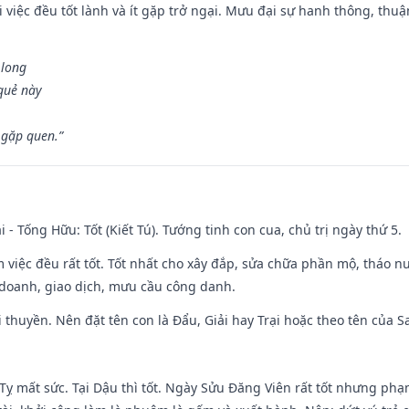
 việc đều tốt lành và ít gặp trở ngại. Mưu đại sự hanh thông, thuậ
 long
 quẻ này
 gặp quen.”
i - Tống Hữu: Tốt (Kiết Tú). Tướng tinh con cua, chủ trị ngày thứ 5.
m việc đều rất tốt. Tốt nhất cho xây đắp, sửa chữa phần mộ, tháo nư
 doanh, giao dịch, mưu cầu công danh.
 đi thuyền. Nên đặt tên con là Đẩu, Giải hay Trại hoặc theo tên của
 Tỵ mất sức. Tại Dậu thì tốt. Ngày Sửu Đăng Viên rất tốt nhưng ph