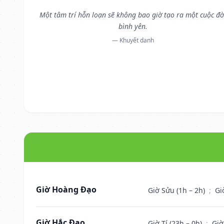
Một tâm trí hỗn loạn sẽ không bao giờ tạo ra một cuộc đờ
bình yên.
— Khuyết danh
Giờ Hoàng Đạo
Giờ Sửu (1h – 2h)
;
Gi
Giờ Hắc Đạo
Giờ Tí (23h – 0h)
;
Giờ