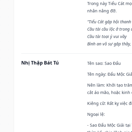
Trong này Tiểu Cát mọi
nhân nâng đỡ.
“Tiểu Cát gặp hội thanh
Cầu tài cầu lộc ở trong
Cầu tài toại ý vui vầy
Bình an vô sự gặp thầy,
Nhị Thập Bát Tú
Tên sao
: Sao Đẩu
Tên ngày
: Đẩu Mộc Giả
Nên làm
: Khởi tạo tră
cắt áo mão, hoặc kinh
Kiêng cữ
: Rất kỵ việc
Ngoại lệ
:
- Sao Đẩu Mộc Giải tại