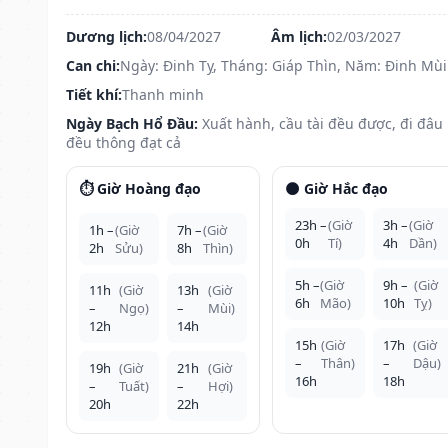
Dương lịch:
08/04/2027
Âm lịch:
02/03/2027
Can chi:
Ngày: Đinh Tỵ, Tháng: Giáp Thìn, Năm: Đinh Mùi
Tiết khí:
Thanh minh
Ngày Bạch Hổ Đầu:
Xuất hành, cầu tài đều được, đi đâu
đều thông đạt cả
⏱️ Giờ Hoàng đạo
🌑 Giờ Hắc đạo
23h –
(Giờ
3h –
(Giờ
1h –
(Giờ
7h –
(Giờ
0h
Tí)
4h
Dần)
2h
Sửu)
8h
Thìn)
5h –
(Giờ
9h –
(Giờ
11h
(Giờ
13h
(Giờ
6h
Mão)
10h
Tỵ)
–
Ngọ)
–
Mùi)
12h
14h
15h
(Giờ
17h
(Giờ
–
Thân)
–
Dậu)
19h
(Giờ
21h
(Giờ
16h
18h
–
Tuất)
–
Hợi)
20h
22h