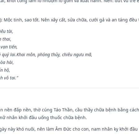
 tài, khởi công làm lò nhuộm lò gốm và xuất hành. Nên: dứt vú trẻ e
: Mộc tinh, sao tốt. Nên xây cất, sửa chữa, cưới gả và an táng đều 
iêu tài,
 thai,
 vạn tiến,
ú quý lai.Khai môn, phóng thủy, chiêu ngưu mã,
òa hài,
ến hộ,
h vô tai.”
an nền đắp nền, thờ cúng Táo Thần, cầu thầy chữa bệnh bằng cách
 nữ nhân khởi đầu uống thuốc chữa bệnh.
gày này khó nuôi, nên làm Âm Đức cho con, nam nhân kỵ khởi đầu