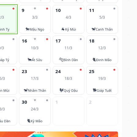
⭐
9
10
11
2/3
3/3
4/3
5/3
🐎
🐐
🐒
inh Tỵ
Mậu Ngọ
Kỷ Mùi
Canh Thân
⭐
16
17
18
9/3
10/3
11/3
12/3
🐂
🐅
🐈
iáp Tý
Ất Sửu
Bính Dần
Đinh Mão
23
24
25
6/3
17/3
18/3
19/3
🐒
🐓
🐕
ân Mùi
Nhâm Thân
Quý Dậu
Giáp Tuất
⭐
30
1
2
3/3
24/3
🐈
ậu Dần
Kỷ Mão