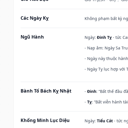
Các Ngày Kỵ
Không phạm bất kỳ ngày
Ngũ Hành
Ngày:
Đinh Tỵ
- tức Ca
- Nạp âm: Ngày Sa Trun
- Ngày này thuộc hành
- Ngày Tỵ lục hợp với 
Bành Tổ Bách Kỵ Nhật
-
Đinh
: “Bất thế đầu đ
-
Tỵ
: “Bất viễn hành t
Khổng Minh Lục Diệu
Ngày:
Tiểu Cát
- tức n