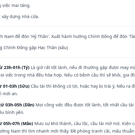
 việc mai táng.
ệc xây dựng nhà cửa.
h Nam để đón 'Hỷ Thần'. Xuất hành hướng Chính Đông để đón 'Tài
g Chính Đông gặp Hạc Thần (xấu)
ừ 23h-01h (Tý)
Là giờ rất tốt lành, nếu đi thường gặp được may mắ
ọi việc trong nhà đều hòa hợp. Nếu có bệnh cầu thì sẽ khỏi, gia 
ừ 01-03h (Sửu)
Cầu tài thì không có lợi, hoặc hay bị trái ý. Nếu ra 
ì mới an.
từ 03h-05h (Dần)
Mọi công việc đều được tốt lành, tốt nhất cầu t
ều bình yên.
từ 05h-07h (Mão)
Mưu sự khó thành, cầu lộc, cầu tài mờ mịt. Kiện c
hướng Nam thì tìm nhanh mới thấy. Đề phòng tranh cãi, mâu thuẫn