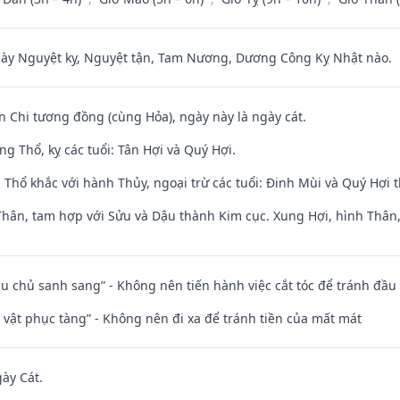
 Nguyệt kỵ, Nguyệt tận, Tam Nương, Dương Công Kỵ Nhật nào.
n Chi tương đồng (cùng Hỏa), ngày này là ngày cát.
g Thổ, kỵ các tuổi: Tân Hợi và Quý Hợi.
 Thổ khắc với hành Thủy, ngoại trừ các tuổi: Đinh Mùi và Quý Hợi
Thân, tam hợp với Sửu và Dậu thành Kim cục. Xung Hợi, hình Thân, 
ầu chủ sanh sang” - Không nên tiến hành việc cắt tóc để tránh đầu
ài vật phục tàng” - Không nên đi xa để tránh tiền của mất mát
gày Cát.