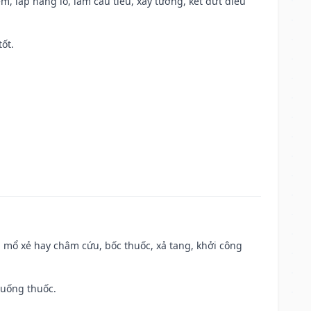
m, lấp hang lỗ, làm cầu tiêu, xây tường, kết dứt điều
tốt.
 mổ xẻ hay châm cứu, bốc thuốc, xả tang, khởi công
 uống thuốc.