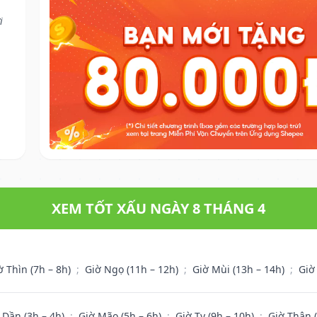
i
XEM TỐT XẤU NGÀY 8 THÁNG 4
ờ Thìn (7h – 8h)
;
Giờ Ngọ (11h – 12h)
;
Giờ Mùi (13h – 14h)
;
Giờ
 Dần (3h – 4h)
;
Giờ Mão (5h – 6h)
;
Giờ Tỵ (9h – 10h)
;
Giờ Thân 