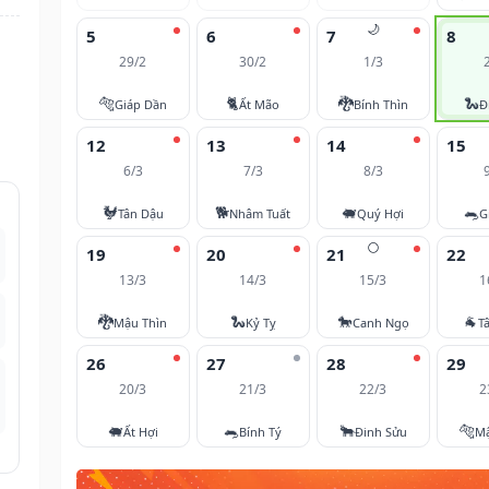
🌙
5
6
7
8
29/2
30/2
1/3
🐅
🐈
🐉
🐍
Giáp Dần
Ất Mão
Bính Thìn
Đ
12
13
14
15
6/3
7/3
8/3
🐓
🐕
🐖
🐀
Tân Dậu
Nhâm Tuất
Quý Hợi
G
🌕
19
20
21
22
13/3
14/3
15/3
1
🐉
🐍
🐎
🐐
Mậu Thìn
Kỷ Tỵ
Canh Ngọ
T
26
27
28
29
20/3
21/3
22/3
2
🐖
🐀
🐂
🐅
Ất Hợi
Bính Tý
Đinh Sửu
M