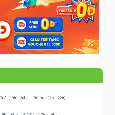
 Tuất (19h – 20h)
;
Giờ Hợi (21h – 22h)
(15h – 16h)
;
Giờ Dậu (17h – 18h)