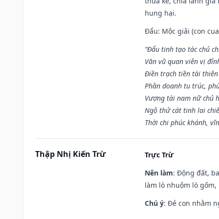
thừa kế, chia lãnh gia
hung hại.
Đẩu: Mộc giải (con cua)
“Đẩu tinh tạo tác chủ ch
Văn vũ quan viên vị đỉnh
Điền trạch tiền tài thiên
Phần doanh tu trúc, ph
Vượng tài nam nữ chủ h
Ngộ thử cát tinh lai chi
Thời chi phúc khánh, vĩn
Thập Nhị Kiến Trừ
Trực Trừ
Nên làm
: Động đất, b
làm lò nhuộm lò gốm,
Chú ý
: Đẻ con nhằm n