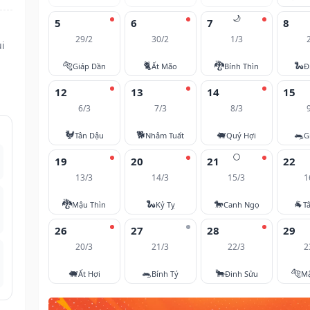
🌙
5
6
7
8
29/2
30/2
1/3
i
🐅
🐈
🐉
🐍
Giáp Dần
Ất Mão
Bính Thìn
Đ
12
13
14
15
6/3
7/3
8/3
🐓
🐕
🐖
🐀
Tân Dậu
Nhâm Tuất
Quý Hợi
G
🌕
19
20
21
22
13/3
14/3
15/3
1
🐉
🐍
🐎
🐐
Mậu Thìn
Kỷ Tỵ
Canh Ngọ
T
26
27
28
29
20/3
21/3
22/3
2
🐖
🐀
🐂
🐅
Ất Hợi
Bính Tý
Đinh Sửu
M