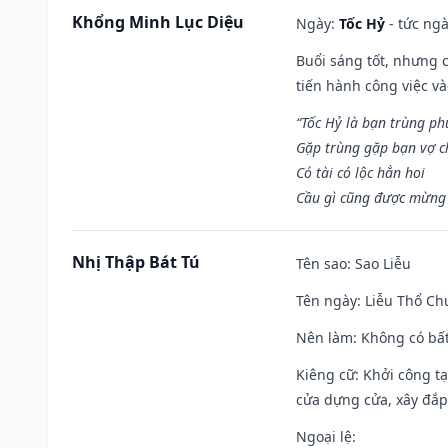
Khổng Minh Lục Diệu
Ngày:
Tốc Hỷ
- tức ngà
Buổi sáng tốt, nhưng 
tiến hành công việc v
“Tốc Hỷ là bạn trùng p
Gặp trùng gặp bạn vợ c
Có tài có lộc hẳn hoi
Cầu gì cũng được mừng 
Nhị Thập Bát Tú
Tên sao
: Sao Liễu
Tên ngày
: Liễu Thổ C
Nên làm
: Không có bất
Kiêng cữ
: Khởi công tạ
cửa dựng cửa, xây đắp.
Ngoại lệ
: