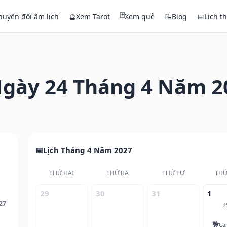
🃏
huyển đổi âm lịch
🔮
Xem Tarot
Xem quẻ
📝
Blog
📅
Lịch t
gày 24 Tháng 4 Năm 2
Lịch Tháng 4 Năm 2027
THỨ HAI
THỨ BA
THỨ TƯ
THỨ
29
30
31
1
27
2
🐕
Ca