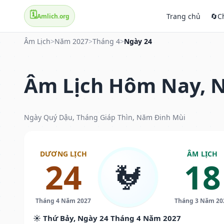
🗓️
Trang chủ
🔄
C
Amlich.org
Âm Lịch
>
Năm 2027
>
Tháng 4
>
Ngày 24
Âm Lịch Hôm Nay, N
Ngày Quý Dậu, Tháng Giáp Thìn, Năm Đinh Mùi
DƯƠNG LỊCH
ÂM LỊCH
24
18
🐓
Tháng 4 Năm 2027
Tháng 3 Năm 20
☀️ Thứ Bảy, Ngày 24 Tháng 4 Năm 2027