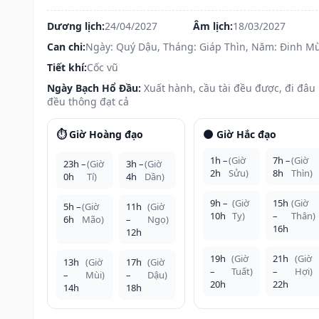
Dương lịch:
24/04/2027
Âm lịch:
18/03/2027
Can chi:
Ngày: Quý Dậu, Tháng: Giáp Thìn, Năm: Đinh Mù
Tiết khí:
Cốc vũ
Ngày Bạch Hổ Đầu:
Xuất hành, cầu tài đều được, đi đâu
đều thông đạt cả
⏱️ Giờ Hoàng đạo
🌑 Giờ Hắc đạo
1h –
(Giờ
7h –
(Giờ
23h –
(Giờ
3h –
(Giờ
2h
Sửu)
8h
Thìn)
0h
Tí)
4h
Dần)
9h –
(Giờ
15h
(Giờ
5h –
(Giờ
11h
(Giờ
10h
Tỵ)
–
Thân)
6h
Mão)
–
Ngọ)
16h
12h
19h
(Giờ
21h
(Giờ
13h
(Giờ
17h
(Giờ
–
Tuất)
–
Hợi)
–
Mùi)
–
Dậu)
20h
22h
14h
18h