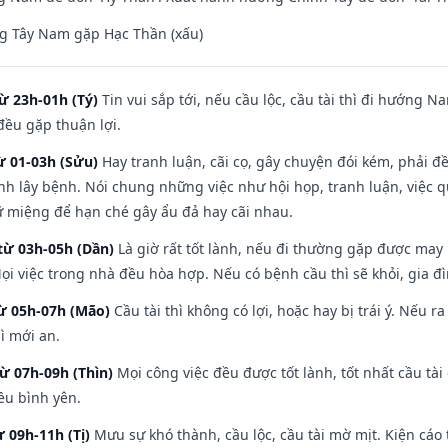
g Tây Nam gặp Hạc Thần (xấu)
ừ 23h-01h (Tý)
Tin vui sắp tới, nếu cầu lộc, cầu tài thì đi hướng 
đều gặp thuận lợi.
ừ 01-03h (Sửu)
Hay tranh luận, cãi cọ, gây chuyện đói kém, phải đ
nh lây bệnh. Nói chung những việc như hội họp, tranh luận, việc q
iữ miệng để hạn ché gây ẩu đả hay cãi nhau.
từ 03h-05h (Dần)
Là giờ rất tốt lành, nếu đi thường gặp được may
ọi việc trong nhà đều hòa hợp. Nếu có bệnh cầu thì sẽ khỏi, gia 
từ 05h-07h (Mão)
Cầu tài thì không có lợi, hoặc hay bị trái ý. Nếu r
ì mới an.
từ 07h-09h (Thìn)
Mọi công việc đều được tốt lành, tốt nhất cầu t
ều bình yên.
ừ 09h-11h (Tị)
Mưu sự khó thành, cầu lộc, cầu tài mờ mịt. Kiện cáo 