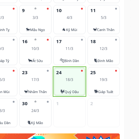
⭐
9
10
11
2/3
3/3
4/3
5/3
🐎
🐐
🐒
inh Tỵ
Mậu Ngọ
Kỷ Mùi
Canh Thân
⭐
16
17
18
9/3
10/3
11/3
12/3
🐂
🐅
🐈
iáp Tý
Ất Sửu
Bính Dần
Đinh Mão
23
24
25
6/3
17/3
18/3
19/3
🐒
🐓
🐕
ân Mùi
Nhâm Thân
Quý Dậu
Giáp Tuất
⭐
30
1
2
3/3
24/3
🐈
ậu Dần
Kỷ Mão