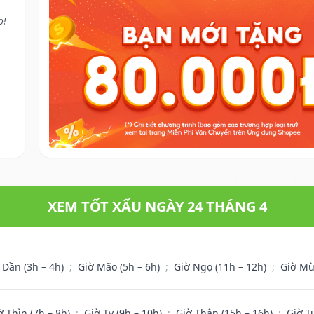
o!
XEM TỐT XẤU NGÀY 24 THÁNG 4
 Dần (3h – 4h)
;
Giờ Mão (5h – 6h)
;
Giờ Ngọ (11h – 12h)
;
Giờ Mù
ờ Thìn (7h – 8h)
;
Giờ Tỵ (9h – 10h)
;
Giờ Thân (15h – 16h)
;
Giờ T