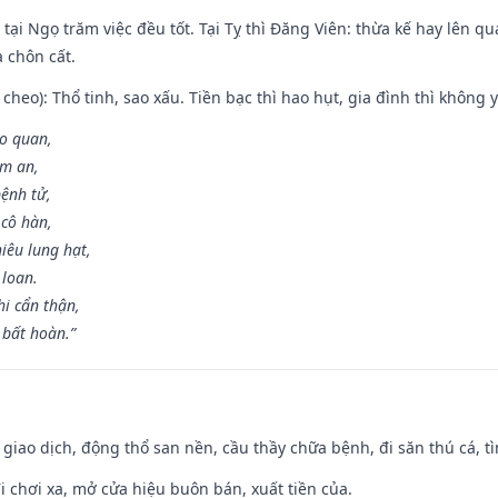
tại Ngọ trăm việc đều tốt. Tại Tỵ thì Đăng Viên: thừa kế hay lên qua
à chôn cất.
cheo): Thổ tinh, sao xấu. Tiền bạc thì hao hụt, gia đình thì không y
ao quan,
ạm an,
ệnh tử,
 cô hàn,
iêu lung hạt,
 loan.
i cẩn thận,
 bất hoàn.”
, giao dịch, động thổ san nền, cầu thầy chữa bệnh, đi săn thú cá, 
đi chơi xa, mở cửa hiệu buôn bán, xuất tiền của.