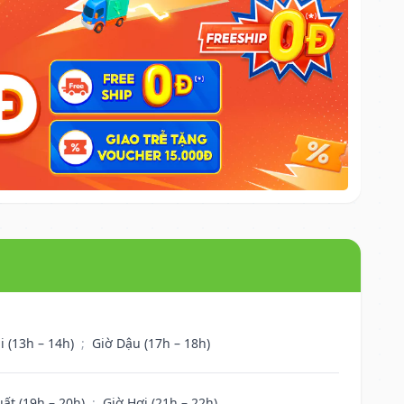
i (13h – 14h)
;
Giờ Dậu (17h – 18h)
uất (19h – 20h)
;
Giờ Hợi (21h – 22h)