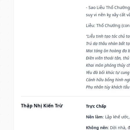
- Sao Liễu Thổ Chướng 
suy vi nên kỵ xây cất v
Liễu: Thổ Chướng (con 
“Liễu tinh tạo tác chủ t
Trú dạ thâu nhàn bất t
Mai táng ôn hoàng đa b
Điền viên thoái tận, thủ
Khai môn phóng thủy ch
Yêu đà bối khúc tự cung
Cánh hữu bổng hình ngh
Phụ nhân tùy khách tẩu
Thập Nhị Kiến Trừ
Trực Chấp
Nên làm
: Lập khế ước
Không nên
: Dời nhà, 