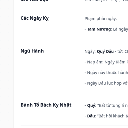
Các Ngày Kỵ
Phạm phải ngày:
-
Tam Nương
: Là ngà
Ngũ Hành
Ngày:
Quý Dậu
- tức C
- Nạp âm: Ngày Kiếm P
- Ngày này thuộc hành 
- Ngày Dậu lục hợp với
Bành Tổ Bách Kỵ Nhật
-
Quý
: “Bất từ tụng lí
-
Dậu
: “Bất hội khách