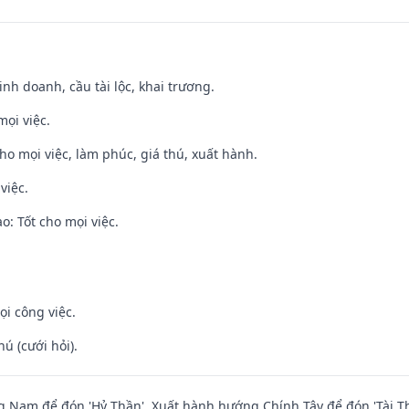
 kinh doanh, cầu tài lộc, khai trương.
mọi việc.
cho mọi việc, làm phúc, giá thú, xuất hành.
việc.
: Tốt cho mọi việc.
ọi công việc.
hú (cưới hỏi).
Nam để đón 'Hỷ Thần'. Xuất hành hướng Chính Tây để đón 'Tài Th