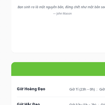
Bạn sinh ra là một nguyên bản, đừng chết như một bản sa
— John Mason
Giờ Hoàng Đạo
Giờ Tí (23h – 0h)
;
Giờ
Giờ Hắc Đạo
Giờ Sửu (1h – 2h)
;
Gi