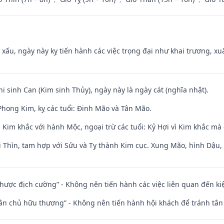
y xấu, ngày này kỵ tiến hành các việc trọng đại như khai trương, xuấ
hi sinh Can (Kim sinh Thủy), ngày này là ngày cát (nghĩa nhật).
hong Kim, kỵ các tuổi: Đinh Mão và Tân Mão.
Kim khắc với hành Mộc, ngoại trừ các tuổi: Kỷ Hợi vì Kim khắc mà 
 Thìn, tam hợp với Sửu và Tỵ thành Kim cục. Xung Mão, hình Dậu, h
 nhược địch cường” - Không nên tiến hành các việc liên quan đến ki
 tân chủ hữu thương” - Không nên tiến hành hội khách để tránh tân