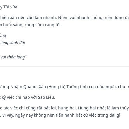
y Tốt vừa.
chiều xấu nên cần làm nhanh. Niềm vui nhanh chóng, nên dùng để 
ào buổi sáng, càng sớm càng tốt.
hùng
hồng sánh đôi
vui thỏa lòng”
hương Nhậm Quang: Xấu (Hung tú) Tướng tinh con gấu ngựa, chủ tr
 kỳ việc chi hạp với Sao Liễu.
o tác việc chi cũng rất bất lợi, hung hại. Hung hại nhất là làm thủy
 Vì vậy, ngày nay không nên tiến hành bất cứ việc trọng đại gì.