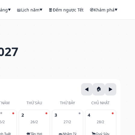
háng
📖
Lịch năm
🧧
Đếm ngược Tết
🧭
Khám phá
▼
▼
▼
027
 NĂM
THỨ SÁU
THỨ BẢY
CHỦ NHẬT
⭐
2
3
4
5/2
26/2
27/2
28/2
🐖
🐀
🐂
nh Tuất
Tân Hợi
Nhâm Tý
Quý Sửu