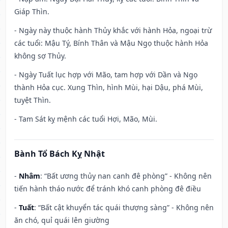
Giáp Thìn.
- Ngày này thuộc hành Thủy khắc với hành Hỏa, ngoại trừ
các tuổi: Mậu Tý, Bính Thân và Mậu Ngọ thuộc hành Hỏa
không sợ Thủy.
- Ngày Tuất lục hợp với Mão, tam hợp với Dần và Ngọ
thành Hỏa cục. Xung Thìn, hình Mùi, hại Dậu, phá Mùi,
tuyệt Thìn.
- Tam Sát kỵ mệnh các tuổi Hợi, Mão, Mùi.
Bành Tổ Bách Kỵ Nhật
-
Nhâm
: “Bất ương thủy nan canh đê phòng” - Không nên
tiến hành tháo nước để tránh khó canh phòng đê điều
-
Tuất
: “Bất cật khuyển tác quái thượng sàng” - Không nên
ăn chó, quỉ quái lên giường