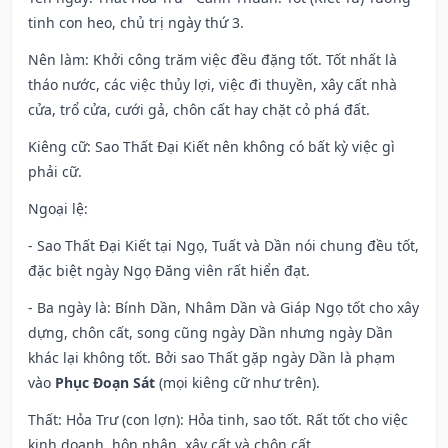
tinh con heo, chủ trị ngày thứ 3.
Nên làm
: Khởi công trăm việc đều đặng tốt. Tốt nhất là
tháo nước, các việc thủy lợi, việc đi thuyền, xây cất nhà
cửa, trổ cửa, cưới gả, chôn cất hay chặt cỏ phá đất.
Kiêng cữ
: Sao Thất Đại Kiết nên không có bất kỳ việc gì
phải cữ.
Ngoại lệ
:
- Sao Thất Đại Kiết tại Ngọ, Tuất và Dần nói chung đều tốt,
đặc biệt ngày Ngọ Đăng viên rất hiển đạt.
- Ba ngày là: Bính Dần, Nhâm Dần và Giáp Ngọ tốt cho xây
dựng, chôn cất, song cũng ngày Dần nhưng ngày Dần
khác lại không tốt. Bởi sao Thất gặp ngày Dần là phạm
vào
Phục Đoạn Sát
(mọi kiêng cữ như trên).
Thất: Hỏa Trư (con lợn): Hỏa tinh, sao tốt. Rất tốt cho việc
kinh doanh, hôn nhân, xây cất và chôn cất.