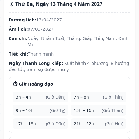
☀️ Thứ Ba, Ngày 13 Tháng 4 Năm 2027
Dương lịch:
13/04/2027
Âm lịch:
07/03/2027
Can chi:
Ngày: Nhâm Tuất, Tháng: Giáp Thìn, Năm: Đinh
Mùi
Tiết khí:
Thanh minh
Ngày Thanh Long Kiếp:
Xuất hành 4 phương, 8 hướng
đều tốt, trăm sự được như ý
⏱️ Giờ Hoàng đạo
3h – 4h
(Giờ Dần)
7h – 8h
(Giờ Thìn)
9h – 10h
(Giờ Tỵ)
15h – 16h
(Giờ Thân)
17h – 18h
(Giờ Dậu)
21h – 22h
(Giờ Hợi)