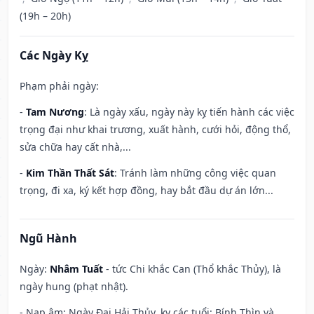
(19h – 20h)
Các Ngày Kỵ
Phạm phải ngày:
-
Tam Nương
: Là ngày xấu, ngày này kỵ tiến hành các việc
trọng đại như khai trương, xuất hành, cưới hỏi, động thổ,
sửa chữa hay cất nhà,...
-
Kim Thần Thất Sát
: Tránh làm những công việc quan
trọng, đi xa, ký kết hợp đồng, hay bắt đầu dự án lớn...
Ngũ Hành
Ngày:
Nhâm Tuất
- tức Chi khắc Can (Thổ khắc Thủy), là
ngày hung (phạt nhật).
- Nạp âm: Ngày Đại Hải Thủy, kỵ các tuổi: Bính Thìn và