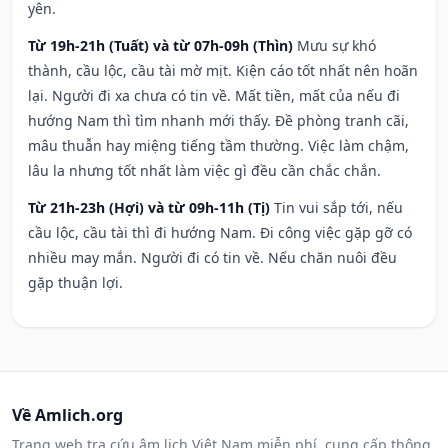
yên.
Từ 19h-21h (Tuất) và từ 07h-09h (Thìn)
Mưu sự khó
thành, cầu lộc, cầu tài mờ mịt. Kiện cáo tốt nhất nên hoãn
lại. Người đi xa chưa có tin về. Mất tiền, mất của nếu đi
hướng Nam thì tìm nhanh mới thấy. Đề phòng tranh cãi,
mâu thuẫn hay miệng tiếng tầm thường. Việc làm chậm,
lâu la nhưng tốt nhất làm việc gì đều cần chắc chắn.
Từ 21h-23h (Hợi) và từ 09h-11h (Tị)
Tin vui sắp tới, nếu
cầu lộc, cầu tài thì đi hướng Nam. Đi công việc gặp gỡ có
nhiều may mắn. Người đi có tin về. Nếu chăn nuôi đều
gặp thuận lợi.
Về Amlich.org
Trang web tra cứu âm lịch Việt Nam miễn phí, cung cấp thông