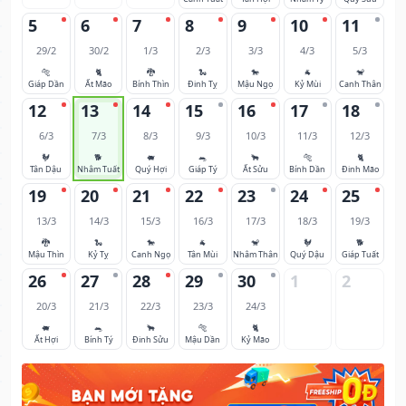
5
6
7
8
9
10
11
29/2
30/2
1/3
2/3
3/3
4/3
5/3
🐅
🐈
🐉
🐍
🐎
🐐
🐒
Giáp Dần
Ất Mão
Bính Thìn
Đinh Tỵ
Mậu Ngọ
Kỷ Mùi
Canh Thân
12
13
14
15
16
17
18
6/3
7/3
8/3
9/3
10/3
11/3
12/3
🐓
🐕
🐖
🐀
🐂
🐅
🐈
Tân Dậu
Nhâm Tuất
Quý Hợi
Giáp Tý
Ất Sửu
Bính Dần
Đinh Mão
19
20
21
22
23
24
25
13/3
14/3
15/3
16/3
17/3
18/3
19/3
🐉
🐍
🐎
🐐
🐒
🐓
🐕
Mậu Thìn
Kỷ Tỵ
Canh Ngọ
Tân Mùi
Nhâm Thân
Quý Dậu
Giáp Tuất
26
27
28
29
30
1
2
20/3
21/3
22/3
23/3
24/3
🐖
🐀
🐂
🐅
🐈
Ất Hợi
Bính Tý
Đinh Sửu
Mậu Dần
Kỷ Mão