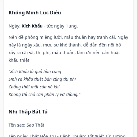
Khổng Minh Lục Diệu
Ngày:
Xích Khẩu
- tức ngày Hung.
Nên đề phòng miệng lưỡi, mâu thuẫn hay tranh cãi. Ngày
này là ngày xấu, mưu sự khó thành, dễ dẫn đến nội bộ
xảy ra cãi vã, thị phi, mâu thuẫn, làm ơn nên oán hoặc
khẩu thiệt.
“Xích Khẩu là quả bần cùng
Sinh ra khẩu thiệt bàn cùng thị phi
Chẳng thời mất của nó khi
Không thì chó cắn phân ly vợ chồng.”
Nhị Thập Bát Tú
Tên sao
: Sao Thất
Tên ngày
: Thất Hỏa Trư - Cảnh Thuần: Tốt (Kiết Tú) Tướng