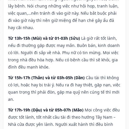
lây bệnh. Nói chung những việc như hội họp, tranh luận,
việc quan,…nên tránh đi vào giờ này. Nếu bắt buộc phải
đi vào giờ này thì nên giữ miệng để hạn ché gây ẩu đả
hay cãi nhau.
Từ 13h-15h (Mùi) và từ 01-03h (Sửu)
Là giờ rất tốt lành,
nếu đi thường gặp được may mắn. Buôn bán, kinh doanh
có lời. Người đi sắp về nhà. Phụ nữ có tin mừng. Mọi việc
trong nhà đều hòa hợp. Nếu có bệnh cầu thì sẽ khỏi, gia
đình đều mạnh khỏe.
Từ 15h-17h (Thân) và từ 03h-05h (Dần)
Cầu tài thì không
có lợi, hoặc hay bị trái ý. Nếu ra đi hay thiệt, gặp nạn, việc
quan trọng thì phải đòn, gặp ma quỷ nên cúng tế thì mới
an.
Từ 17h-19h (Dậu) và từ 05h-07h (Mão)
Mọi công việc đều
được tốt lành, tốt nhất cầu tài đi theo hướng Tây Nam –
Nhà cửa được yên lành. Người xuất hành thì đều bình