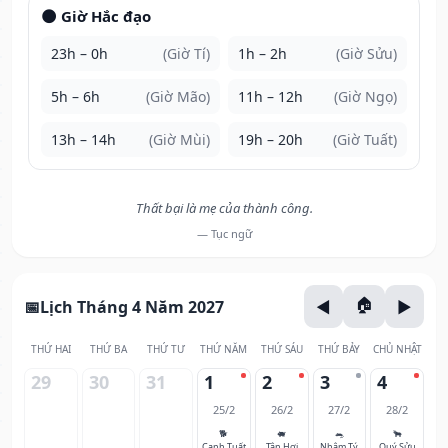
🌑 Giờ Hắc đạo
23h – 0h
(Giờ Tí)
1h – 2h
(Giờ Sửu)
5h – 6h
(Giờ Mão)
11h – 12h
(Giờ Ngọ)
13h – 14h
(Giờ Mùi)
19h – 20h
(Giờ Tuất)
Thất bại là mẹ của thành công.
— Tục ngữ
Lịch Tháng 4 Năm 2027
THỨ HAI
THỨ BA
THỨ TƯ
THỨ NĂM
THỨ SÁU
THỨ BẢY
CHỦ NHẬT
29
30
31
1
2
3
4
25/2
26/2
27/2
28/2
🐕
🐖
🐀
🐂
Canh Tuất
Tân Hợi
Nhâm Tý
Quý Sửu