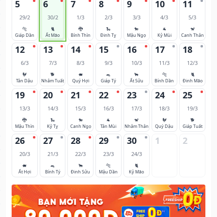
5
6
7
8
9
10
11
29/2
30/2
1/3
2/3
3/3
4/3
5/3
🐅
🐈
🐉
🐍
🐎
🐐
🐒
Giáp Dần
Ất Mão
Bính Thìn
Đinh Tỵ
Mậu Ngọ
Kỷ Mùi
Canh Thân
12
13
14
15
16
17
18
6/3
7/3
8/3
9/3
10/3
11/3
12/3
🐓
🐕
🐖
🐀
🐂
🐅
🐈
Tân Dậu
Nhâm Tuất
Quý Hợi
Giáp Tý
Ất Sửu
Bính Dần
Đinh Mão
19
20
21
22
23
24
25
13/3
14/3
15/3
16/3
17/3
18/3
19/3
🐉
🐍
🐎
🐐
🐒
🐓
🐕
Mậu Thìn
Kỷ Tỵ
Canh Ngọ
Tân Mùi
Nhâm Thân
Quý Dậu
Giáp Tuất
26
27
28
29
30
1
2
20/3
21/3
22/3
23/3
24/3
🐖
🐀
🐂
🐅
🐈
Ất Hợi
Bính Tý
Đinh Sửu
Mậu Dần
Kỷ Mão