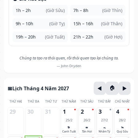
1h – 2h
(Giờ Sửu)
7h – 8h
(Giờ Thìn)
9h – 10h
(Giờ Tỵ)
15h – 16h
(Giờ Thân)
19h – 20h
(Giờ Tuất)
21h – 22h
(Giờ Hợi)
Chúng ta tạo ra thói quen, rồi thói quen tạo lại chúng ta.
— John Dryden
Lịch Tháng 4 Năm 2027
THỨ HAI
THỨ BA
THỨ TƯ
THỨ NĂM
THỨ SÁU
THỨ BẢY
CHỦ NHẬT
29
30
31
1
2
3
4
25/2
26/2
27/2
28/2
🐕
🐖
🐀
🐂
Canh Tuất
Tân Hợi
Nhâm Tý
Quý Sửu