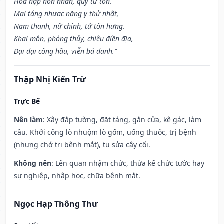
Hòa hợp hôn nhân, quý tử tôn.
Mai táng nhược năng y thử nhật,
Nam thanh, nữ chính, tử tôn hưng.
Khai môn, phóng thủy, chiêu điền địa,
Đại đại công hầu, viễn bá danh.”
Thập Nhị Kiến Trừ
Trực Bế
Nên làm
: Xây đắp tường, đặt táng, gắn cửa, kê gác, làm
cầu. Khởi công lò nhuộm lò gốm, uống thuốc, trị bệnh
(nhưng chớ trị bệnh mắt), tu sửa cây cối.
Không nên
: Lên quan nhậm chức, thừa kế chức tước hay
sự nghiệp, nhập học, chữa bệnh mắt.
Ngọc Hạp Thông Thư