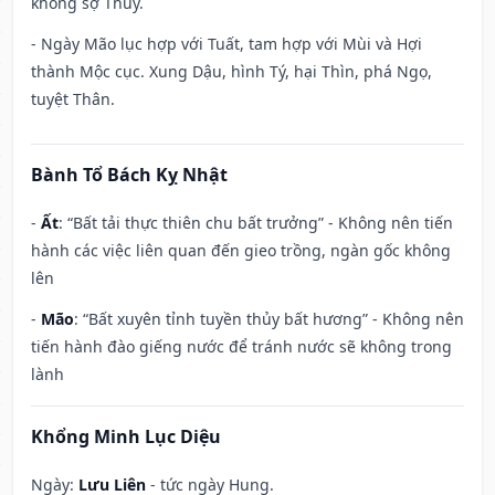
không sợ Thủy.
- Ngày Mão lục hợp với Tuất, tam hợp với Mùi và Hợi
thành Mộc cục. Xung Dậu, hình Tý, hại Thìn, phá Ngọ,
tuyệt Thân.
Bành Tổ Bách Kỵ Nhật
-
Ất
: “Bất tải thực thiên chu bất trưởng” - Không nên tiến
hành các việc liên quan đến gieo trồng, ngàn gốc không
lên
-
Mão
: “Bất xuyên tỉnh tuyền thủy bất hương” - Không nên
tiến hành đào giếng nước để tránh nước sẽ không trong
lành
Khổng Minh Lục Diệu
Ngày:
Lưu Liên
- tức ngày Hung.