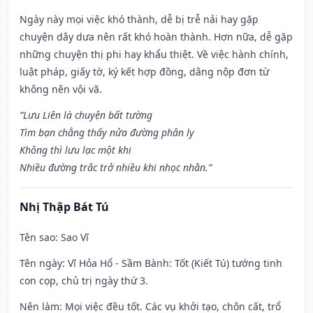
Ngày này mọi việc khó thành, dễ bị trễ nải hay gặp
chuyện dây dưa nên rất khó hoàn thành. Hơn nữa, dễ gặp
những chuyện thị phi hay khẩu thiệt. Về việc hành chính,
luật pháp, giấy tờ, ký kết hợp đồng, dâng nộp đơn từ
không nên vội vã.
“Lưu Liên là chuyện bất tường
Tìm bạn chẳng thấy nửa đường phân ly
Không thì lưu lạc một khi
Nhiều đường trắc trở nhiều khi nhọc nhằn.”
Nhị Thập Bát Tú
Tên sao
: Sao Vĩ
Tên ngày
: Vĩ Hỏa Hổ - Sầm Bành: Tốt (Kiết Tú) tướng tinh
con cọp, chủ trị ngày thứ 3.
Nên làm
: Mọi việc đều tốt. Các vụ khởi tạo, chôn cất, trổ