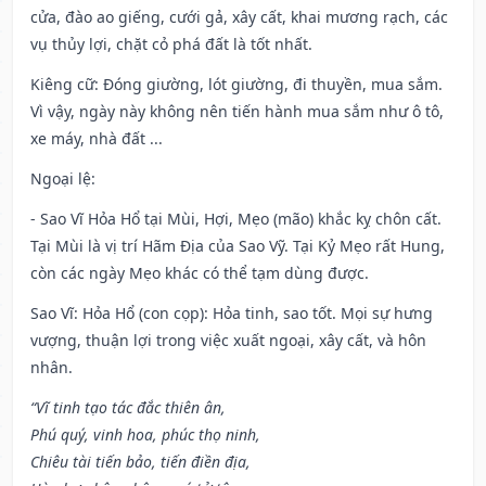
cửa, đào ao giếng, cưới gả, xây cất, khai mương rạch, các
vụ thủy lợi, chặt cỏ phá đất là tốt nhất.
Kiêng cữ
: Đóng giường, lót giường, đi thuyền, mua sắm.
Vì vậy, ngày này không nên tiến hành mua sắm như ô tô,
xe máy, nhà đất ...
Ngoại lệ
:
- Sao Vĩ Hỏa Hổ tại Mùi, Hợi, Mẹo (mão) khắc kỵ chôn cất.
Tại Mùi là vị trí Hãm Địa của Sao Vỹ. Tại Kỷ Mẹo rất Hung,
còn các ngày Mẹo khác có thể tạm dùng được.
Sao Vĩ: Hỏa Hổ (con cọp): Hỏa tinh, sao tốt. Mọi sự hưng
vượng, thuận lợi trong việc xuất ngoại, xây cất, và hôn
nhân.
“Vĩ tinh tạo tác đắc thiên ân,
Phú quý, vinh hoa, phúc thọ ninh,
Chiêu tài tiến bảo, tiến điền địa,