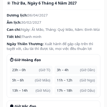
☀️ Thứ Ba, Ngày 6 Tháng 4 Năm 2027
Dương lịch:
06/04/2027
Âm lịch:
30/02/2027
Can chi:
Ngày: Ất Mão, Tháng: Quý Mão, Năm: Đinh Mùi
Tiết khí:
Thanh minh
Ngày Thiên Thương:
Xuất hành để gặp cấp trên thì
tuyệt vời, cầu tài thì được tài, mọi việc đều thuận lợi
⏱️ Giờ Hoàng đạo
23h – 0h
(Giờ Tí)
3h – 4h
(Giờ Dần)
5h – 6h
(Giờ Mão)
11h – 12h
(Giờ Ngọ)
13h – 14h
(Giờ Mùi)
17h – 18h
(Giờ Dậu)
🌑 Giờ Hắc đạo