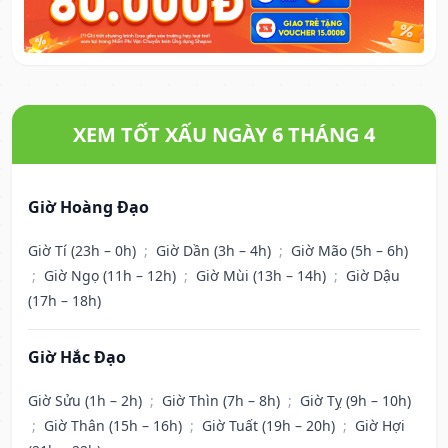
XEM TỐT XẤU NGÀY 6 THÁNG 4
Giờ Hoàng Đạo
Giờ Tí (23h – 0h)
;
Giờ Dần (3h – 4h)
;
Giờ Mão (5h – 6h)
;
Giờ Ngọ (11h – 12h)
;
Giờ Mùi (13h – 14h)
;
Giờ Dậu
(17h – 18h)
Giờ Hắc Đạo
Giờ Sửu (1h – 2h)
;
Giờ Thìn (7h – 8h)
;
Giờ Tỵ (9h – 10h)
;
Giờ Thân (15h – 16h)
;
Giờ Tuất (19h – 20h)
;
Giờ Hợi