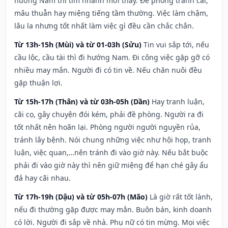
hướng Nam thì tìm nhanh mới thấy. Đề phòng tranh cãi,
mâu thuẫn hay miệng tiếng tầm thường. Việc làm chậm,
lâu la nhưng tốt nhất làm việc gì đều cần chắc chắn.
Từ 13h-15h (Mùi) và từ 01-03h (Sửu)
Tin vui sắp tới, nếu
cầu lộc, cầu tài thì đi hướng Nam. Đi công việc gặp gỡ có
nhiều may mắn. Người đi có tin về. Nếu chăn nuôi đều
gặp thuận lợi.
Từ 15h-17h (Thân) và từ 03h-05h (Dần)
Hay tranh luận,
cãi cọ, gây chuyện đói kém, phải đề phòng. Người ra đi
tốt nhất nên hoãn lại. Phòng người người nguyền rủa,
tránh lây bệnh. Nói chung những việc như hội họp, tranh
luận, việc quan,…nên tránh đi vào giờ này. Nếu bắt buộc
phải đi vào giờ này thì nên giữ miệng để hạn ché gây ẩu
đả hay cãi nhau.
Từ 17h-19h (Dậu) và từ 05h-07h (Mão)
Là giờ rất tốt lành,
nếu đi thường gặp được may mắn. Buôn bán, kinh doanh
có lời. Người đi sắp về nhà. Phụ nữ có tin mừng. Mọi việc