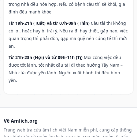
trong nhà đều hòa hợp. Nếu có bệnh cầu thì sẽ khỏi, gia
đình đều mạnh khỏe.
Từ 19h-21h (Tuất) và từ 07h-09h (Thìn)
Cầu tài thì không
có lợi, hoặc hay bị trái ý. Nếu ra đi hay thiệt, gặp nạn, việc
quan trọng thì phải đòn, gặp ma quỷ nên cúng tế thì mới
an.
Từ 21h-23h (Hợi) và từ 09h-11h (Tị)
Mọi công việc đều
được tốt lành, tốt nhất cầu tài đi theo hướng Tây Nam –
Nhà cửa được yên lành. Người xuất hành thì đều bình
yên.
Về Amlich.org
Trang web tra cứu âm lịch Việt Nam miễn phí, cung cấp thông
tin chính xác về ngày âm lịch, can chi, con giáp, ngày tốt xấu