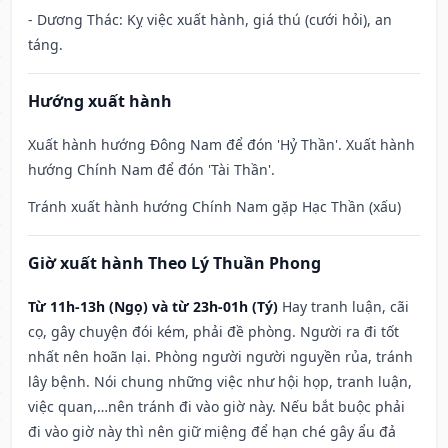
- Dương Thác: Kỵ việc xuất hành, giá thú (cưới hỏi), an
táng.
Hướng xuất hành
Xuất hành hướng Đông Nam để đón 'Hỷ Thần'. Xuất hành
hướng Chính Nam để đón 'Tài Thần'.
Tránh xuất hành hướng Chính Nam gặp Hạc Thần (xấu)
Giờ xuất hành Theo Lý Thuần Phong
Từ 11h-13h (Ngọ) và từ 23h-01h (Tý)
Hay tranh luận, cãi
cọ, gây chuyện đói kém, phải đề phòng. Người ra đi tốt
nhất nên hoãn lại. Phòng người người nguyền rủa, tránh
lây bệnh. Nói chung những việc như hội họp, tranh luận,
việc quan,…nên tránh đi vào giờ này. Nếu bắt buộc phải
đi vào giờ này thì nên giữ miệng để hạn ché gây ẩu đả