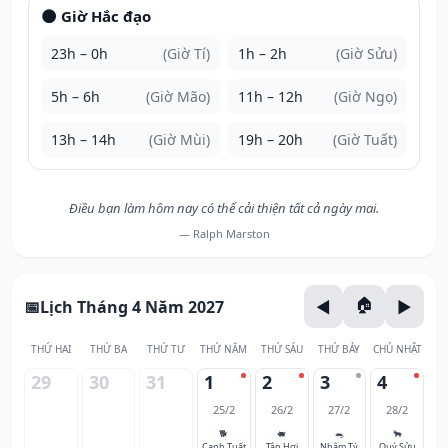
🌑 Giờ Hắc đạo
23h – 0h
(Giờ Tí)
1h – 2h
(Giờ Sửu)
5h – 6h
(Giờ Mão)
11h – 12h
(Giờ Ngọ)
13h – 14h
(Giờ Mùi)
19h – 20h
(Giờ Tuất)
Điều bạn làm hôm nay có thể cải thiện tất cả ngày mai.
— Ralph Marston
Lịch Tháng 4 Năm 2027
THỨ HAI
THỨ BA
THỨ TƯ
THỨ NĂM
THỨ SÁU
THỨ BẢY
CHỦ NHẬT
29
30
31
1
2
3
4
25/2
26/2
27/2
28/2
🐕
🐖
🐀
🐂
Canh Tuất
Tân Hợi
Nhâm Tý
Quý Sửu