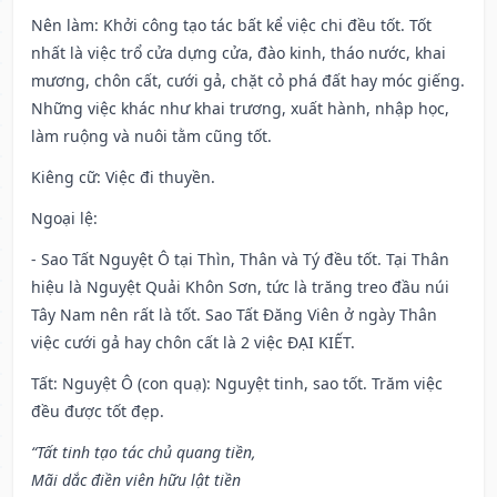
Nên làm
: Khởi công tạo tác bất kể việc chi đều tốt. Tốt
nhất là việc trổ cửa dựng cửa, đào kinh, tháo nước, khai
mương, chôn cất, cưới gả, chặt cỏ phá đất hay móc giếng.
Những việc khác như khai trương, xuất hành, nhập học,
làm ruộng và nuôi tằm cũng tốt.
Kiêng cữ
: Việc đi thuyền.
Ngoại lệ
:
- Sao Tất Nguyệt Ô tại Thìn, Thân và Tý đều tốt. Tại Thân
hiệu là Nguyệt Quải Khôn Sơn, tức là trăng treo đầu núi
Tây Nam nên rất là tốt. Sao Tất Đăng Viên ở ngày Thân
việc cưới gả hay chôn cất là 2 việc ĐẠI KIẾT.
Tất: Nguyệt Ô (con quạ): Nguyệt tinh, sao tốt. Trăm việc
đều được tốt đẹp.
“Tất tinh tạo tác chủ quang tiền,
Mãi dắc điền viên hữu lật tiền