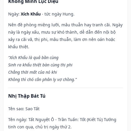
Khổng Minh Lục Diệu
Ngày:
Xích Khẩu
- tức ngày Hung.
Nên đề phòng miệng lưỡi, mâu thuẫn hay tranh cãi. Ngày
này là ngày xấu, mưu sự khó thành, dễ dẫn đến nội bộ
xảy ra cãi vã, thị phi, mâu thuẫn, làm ơn nên oán hoặc
khẩu thiệt.
“Xích Khẩu là quả bần cùng
Sinh ra khẩu thiệt bàn cùng thị phi
Chẳng thời mất của nó khi
Không thì chó cắn phân ly vợ chồng.”
Nhị Thập Bát Tú
Tên sao
: Sao Tất
Tên ngày
: Tất Nguyệt Ô - Trần Tuấn: Tốt (Kiết Tú) Tướng
tinh con quạ, chủ trị ngày thứ 2.