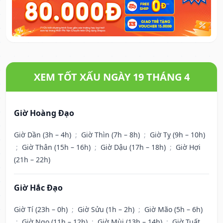
XEM TỐT XẤU NGÀY 19 THÁNG 4
Giờ Hoàng Đạo
Giờ Dần (3h – 4h)
;
Giờ Thìn (7h – 8h)
;
Giờ Tỵ (9h – 10h)
;
Giờ Thân (15h – 16h)
;
Giờ Dậu (17h – 18h)
;
Giờ Hợi
(21h – 22h)
Giờ Hắc Đạo
Giờ Tí (23h – 0h)
;
Giờ Sửu (1h – 2h)
;
Giờ Mão (5h – 6h)
;
Giờ Ngọ (11h – 12h)
;
Giờ Mùi (13h – 14h)
;
Giờ Tuất