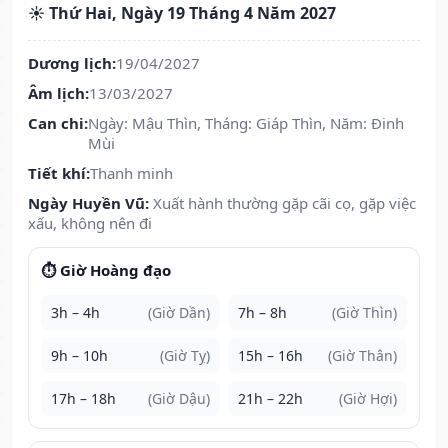
☀️ Thứ Hai, Ngày 19 Tháng 4 Năm 2027
Dương lịch:
19/04/2027
Âm lịch:
13/03/2027
Can chi:
Ngày: Mậu Thìn, Tháng: Giáp Thìn, Năm: Đinh
Mùi
Tiết khí:
Thanh minh
Ngày Huyền Vũ:
Xuất hành thường gặp cãi cọ, gặp việc
xấu, không nên đi
⏱️ Giờ Hoàng đạo
3h – 4h
(Giờ Dần)
7h – 8h
(Giờ Thìn)
9h – 10h
(Giờ Tỵ)
15h – 16h
(Giờ Thân)
17h – 18h
(Giờ Dậu)
21h – 22h
(Giờ Hợi)