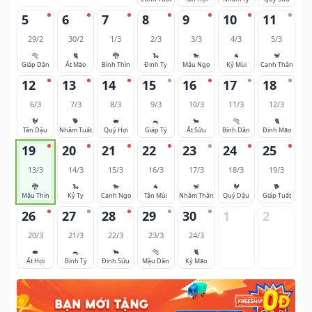
5
6
7
8
9
10
11
29/2
30/2
1/3
2/3
3/3
4/3
5/3
🐅
🐈
🐉
🐍
🐎
🐐
🐒
Giáp Dần
Ất Mão
Bính Thìn
Đinh Tỵ
Mậu Ngọ
Kỷ Mùi
Canh Thân
12
13
14
15
16
17
18
6/3
7/3
8/3
9/3
10/3
11/3
12/3
🐓
🐕
🐖
🐀
🐂
🐅
🐈
Tân Dậu
Nhâm Tuất
Quý Hợi
Giáp Tý
Ất Sửu
Bính Dần
Đinh Mão
19
20
21
22
23
24
25
13/3
14/3
15/3
16/3
17/3
18/3
19/3
🐉
🐍
🐎
🐐
🐒
🐓
🐕
Mậu Thìn
Kỷ Tỵ
Canh Ngọ
Tân Mùi
Nhâm Thân
Quý Dậu
Giáp Tuất
26
27
28
29
30
1
2
20/3
21/3
22/3
23/3
24/3
🐖
🐀
🐂
🐅
🐈
Ất Hợi
Bính Tý
Đinh Sửu
Mậu Dần
Kỷ Mão