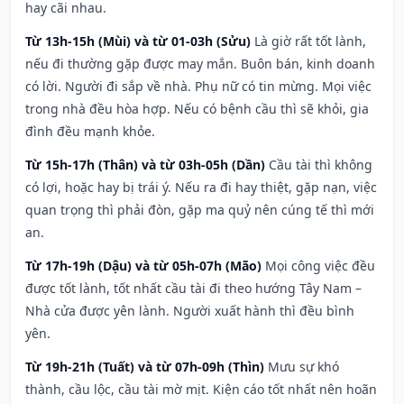
hay cãi nhau.
Từ 13h-15h (Mùi) và từ 01-03h (Sửu)
Là giờ rất tốt lành,
nếu đi thường gặp được may mắn. Buôn bán, kinh doanh
có lời. Người đi sắp về nhà. Phụ nữ có tin mừng. Mọi việc
trong nhà đều hòa hợp. Nếu có bệnh cầu thì sẽ khỏi, gia
đình đều mạnh khỏe.
Từ 15h-17h (Thân) và từ 03h-05h (Dần)
Cầu tài thì không
có lợi, hoặc hay bị trái ý. Nếu ra đi hay thiệt, gặp nạn, việc
quan trọng thì phải đòn, gặp ma quỷ nên cúng tế thì mới
an.
Từ 17h-19h (Dậu) và từ 05h-07h (Mão)
Mọi công việc đều
được tốt lành, tốt nhất cầu tài đi theo hướng Tây Nam –
Nhà cửa được yên lành. Người xuất hành thì đều bình
yên.
Từ 19h-21h (Tuất) và từ 07h-09h (Thìn)
Mưu sự khó
thành, cầu lộc, cầu tài mờ mịt. Kiện cáo tốt nhất nên hoãn